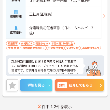
ＪＲ羽越本線「新発田駅」バス・車3分
正社員(正職員)
雇用形態
介護職員初任者研修（旧ホームヘルパー2
応募要件
級）
車通勤可
未経験OK
残業少なめ
年間休日110日以上
産休･育休･介護休暇取得実績あり
社会保険完備
交通費支給
退職金制度あり
新潟県新発田市に位置する病院で看護助手募集で
す。年間休日120日で、プライベートも充実できる
環境です。ご興味をお持ちの方には詳細の情報や面
接のポイントをお伝えしますのでお気軽にお問い合
わせくださいませ。
詳細を見る
無料
紹介してもらう
2
件中 1-2件を表示