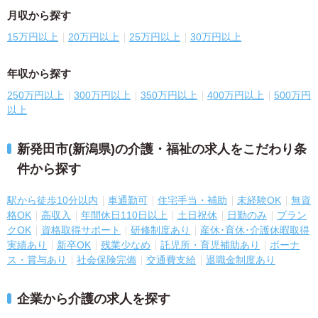
月収から探す
15万円以上
20万円以上
25万円以上
30万円以上
年収から探す
250万円以上
300万円以上
350万円以上
400万円以上
500万円
以上
新発田市(新潟県)の介護・福祉の求人をこだわり条
件から探す
駅から徒歩10分以内
車通勤可
住宅手当・補助
未経験OK
無資
格OK
高収入
年間休日110日以上
土日祝休
日勤のみ
ブラン
クOK
資格取得サポート
研修制度あり
産休･育休･介護休暇取得
実績あり
新卒OK
残業少なめ
託児所・育児補助あり
ボーナ
ス・賞与あり
社会保険完備
交通費支給
退職金制度あり
企業から介護の求人を探す