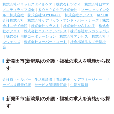
株式会社ベネッセスタイルケア
株式会社ツクイ
株式会社日本ア
メニティライフ協会
ＳＯＭＰＯケア株式会社
ソーシャルインク
ルー株式会社
株式会社SOYOKAZE
株式会社ケア２１
ALSOK
介護株式会社
株式会社ケアリッツ・アンド・パートナーズ
株式
会社ニチイ学館
株式会社ソラスト
株式会社やさしい手
株式会
社ケア２１
株式会社ニチイケアパレス
株式会社サンガジャパン
株式会社川島コーポレーション
株式会社アンビス
株式会社サ
ンウェルズ
株式会社スーパー・コート
社会福祉法人ノテ福祉
会
新発田市(新潟県)の介護・福祉の求人を職種から探
す
介護職・ヘルパー
生活相談員
看護助手
ケアマネージャー
サ
ービス提供責任者
サービス管理責任者
生活支援員
新発田市(新潟県)の介護・福祉の求人を資格から探
す