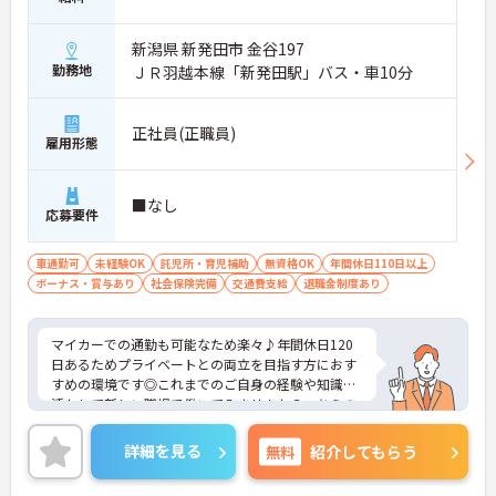
新潟県 新発田市 金谷197
勤務地
ＪＲ羽越本線「新発田駅」バス・車10分
正社員(正職員)
雇用形態
■なし
応募要件
車通勤可
未経験OK
託児所・育児補助
無資格OK
年間休日110日以上
ボーナス・賞与あり
社会保険完備
交通費支給
退職金制度あり
マイカーでの通勤も可能なため楽々♪年間休日120
日あるためプライベートとの両立を目指す方におす
すめの環境です◎これまでのご自身の経験や知識を
活かして新しい職場で働いてみませんか？こちらの
求人にご興味がございましたら面接のポイントもお
伝えしますので是非ご応募お待ちしております。
詳細を見る
無料
紹介してもらう