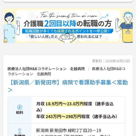
更新日：2026年03月25日
医療法人社団M&Bコラボレーション 北越病院
医療法人社団M&Bコ
ラボレーション 北越病院
【新潟県／新発田市】病院で看護助手募集＜常勤
＞
月収
18.9万円～23.0万円
程度（諸手当込
み）
給料
年収
243万円～298万円
程度（諸手当込み）
新潟県 新発田市 緑町2丁目20－19
勤務地