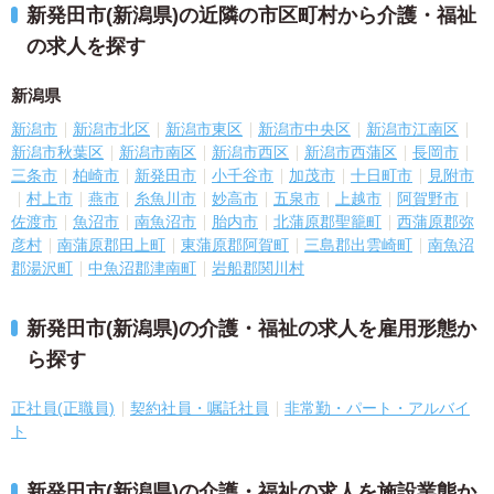
新発田市(新潟県)の近隣の市区町村から介護・福祉
の求人を探す
新潟県
新潟市
新潟市北区
新潟市東区
新潟市中央区
新潟市江南区
新潟市秋葉区
新潟市南区
新潟市西区
新潟市西蒲区
長岡市
三条市
柏崎市
新発田市
小千谷市
加茂市
十日町市
見附市
村上市
燕市
糸魚川市
妙高市
五泉市
上越市
阿賀野市
佐渡市
魚沼市
南魚沼市
胎内市
北蒲原郡聖籠町
西蒲原郡弥
彦村
南蒲原郡田上町
東蒲原郡阿賀町
三島郡出雲崎町
南魚沼
郡湯沢町
中魚沼郡津南町
岩船郡関川村
新発田市(新潟県)の介護・福祉の求人を雇用形態か
ら探す
正社員(正職員)
契約社員・嘱託社員
非常勤・パート・アルバイ
ト
新発田市(新潟県)の介護・福祉の求人を施設業態か