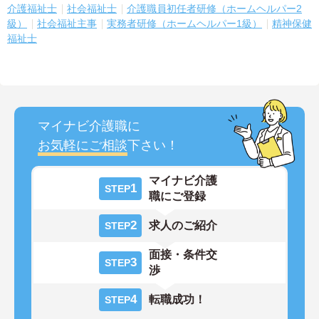
介護福祉士
社会福祉士
介護職員初任者研修（ホームヘルパー2
級）
社会福祉主事
実務者研修（ホームヘルパー1級）
精神保健
福祉士
マイナビ介護職に
お気軽にご相談
下さい！
マイナビ介護
1
STEP
職にご登録
2
求人のご紹介
STEP
面接・条件交
3
STEP
渉
4
転職成功！
STEP