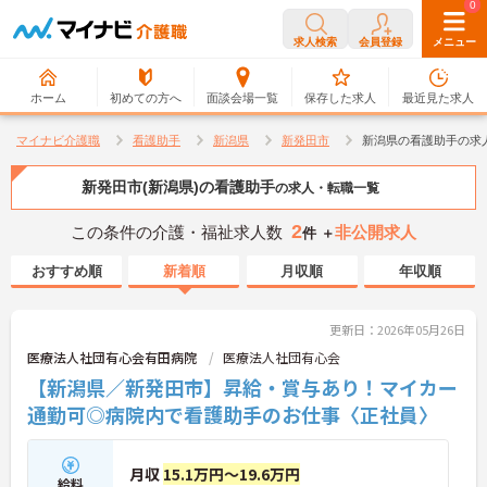
0
0
求人検索
会員登録
メニュー
ホーム
初めての方へ
面談会場一覧
保存した求人
最近見た求人
マイナビ介護職
看護助手
新潟県
新発田市
新潟県の看護助手の求
新発田市(新潟県)の看護助手
の求人・転職一覧
2
この条件の介護・福祉求人数
非公開求人
件 ＋
おすすめ順
新着順
月収順
年収順
更新日：2026年05月26日
医療法人社団有心会有田病院
医療法人社団有心会
【新潟県／新発田市】昇給・賞与あり！マイカー
通勤可◎病院内で看護助手のお仕事〈正社員〉
月収
15.1万円～19.6万円
給料