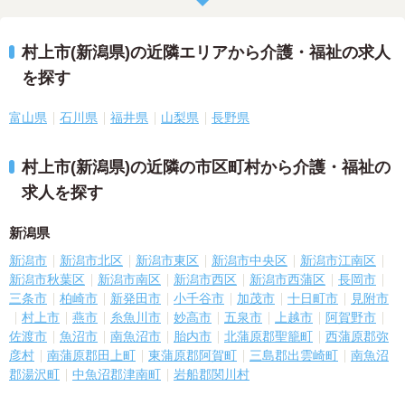
村上市(新潟県)の近隣エリアから介護・福祉の求人
を探す
富山県
石川県
福井県
山梨県
長野県
村上市(新潟県)の近隣の市区町村から介護・福祉の
求人を探す
新潟県
新潟市
新潟市北区
新潟市東区
新潟市中央区
新潟市江南区
新潟市秋葉区
新潟市南区
新潟市西区
新潟市西蒲区
長岡市
三条市
柏崎市
新発田市
小千谷市
加茂市
十日町市
見附市
村上市
燕市
糸魚川市
妙高市
五泉市
上越市
阿賀野市
佐渡市
魚沼市
南魚沼市
胎内市
北蒲原郡聖籠町
西蒲原郡弥
彦村
南蒲原郡田上町
東蒲原郡阿賀町
三島郡出雲崎町
南魚沼
郡湯沢町
中魚沼郡津南町
岩船郡関川村