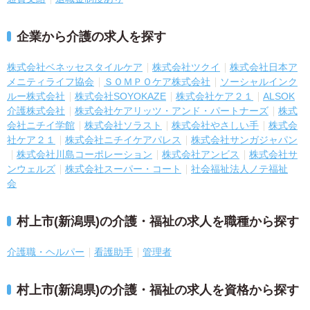
企業から介護の求人を探す
株式会社ベネッセスタイルケア
株式会社ツクイ
株式会社日本ア
メニティライフ協会
ＳＯＭＰＯケア株式会社
ソーシャルインク
ルー株式会社
株式会社SOYOKAZE
株式会社ケア２１
ALSOK
介護株式会社
株式会社ケアリッツ・アンド・パートナーズ
株式
会社ニチイ学館
株式会社ソラスト
株式会社やさしい手
株式会
社ケア２１
株式会社ニチイケアパレス
株式会社サンガジャパン
株式会社川島コーポレーション
株式会社アンビス
株式会社サ
ンウェルズ
株式会社スーパー・コート
社会福祉法人ノテ福祉
会
村上市(新潟県)の介護・福祉の求人を職種から探す
介護職・ヘルパー
看護助手
管理者
村上市(新潟県)の介護・福祉の求人を資格から探す