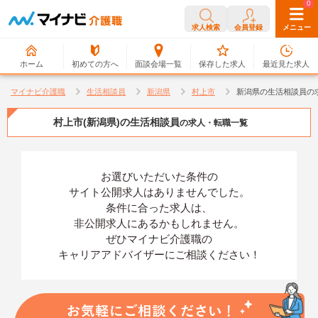
0
0
求人検索
会員登録
メニュー
ホーム
初めての方へ
面談会場一覧
保存した求人
最近見た求人
マイナビ介護職
生活相談員
新潟県
村上市
新潟県の生活相談員の
村上市(新潟県)の生活相談員
の求人・転職一覧
お選びいただいた条件の
サイト公開求人はありませんでした。
条件に合った求人は、
非公開求人にあるかもしれません。
ぜひマイナビ介護職の
キャリアアドバイザーにご相談ください！