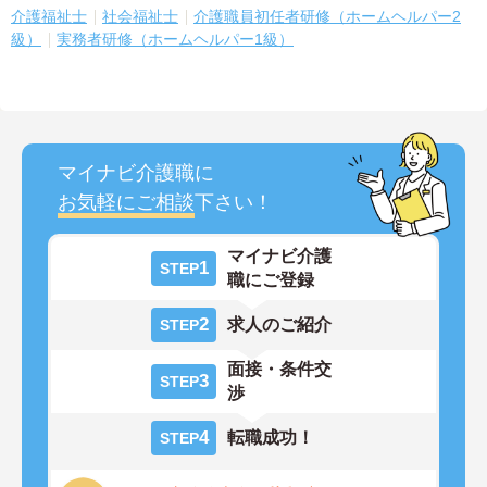
介護福祉士
社会福祉士
介護職員初任者研修（ホームヘルパー2
級）
実務者研修（ホームヘルパー1級）
マイナビ介護職に
お気軽にご相談
下さい！
マイナビ介護
1
STEP
職にご登録
2
求人のご紹介
STEP
面接・条件交
3
STEP
渉
4
転職成功！
STEP