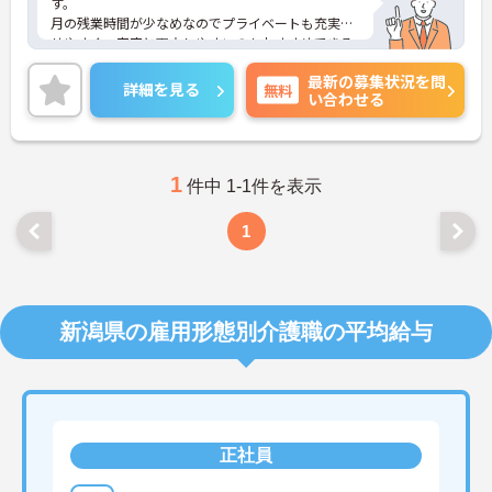
す。
月の残業時間が少なめなのでプライベートも充実さ
せやすく、家庭と両立しやすいのもおすすめできる
ポイントの一つです！
最新の募集状況を問
ご興味ある方には、面接対策ポイントなど、さらに
詳細を見る
無料
い合わせる
詳細をお話しいたしますのでお気軽にご相談くださ
い！
1
件中 1-1件を表示
1
新潟県の雇用形態別介護職の平均給与
正社員