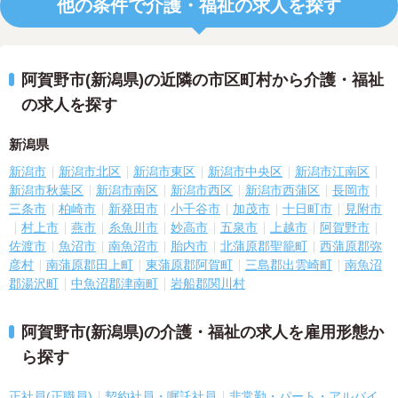
他の条件で介護・福祉の求人を探す
阿賀野市(新潟県)の近隣の市区町村から介護・福祉
の求人を探す
新潟県
新潟市
新潟市北区
新潟市東区
新潟市中央区
新潟市江南区
新潟市秋葉区
新潟市南区
新潟市西区
新潟市西蒲区
長岡市
三条市
柏崎市
新発田市
小千谷市
加茂市
十日町市
見附市
村上市
燕市
糸魚川市
妙高市
五泉市
上越市
阿賀野市
佐渡市
魚沼市
南魚沼市
胎内市
北蒲原郡聖籠町
西蒲原郡弥
彦村
南蒲原郡田上町
東蒲原郡阿賀町
三島郡出雲崎町
南魚沼
郡湯沢町
中魚沼郡津南町
岩船郡関川村
阿賀野市(新潟県)の介護・福祉の求人を雇用形態か
ら探す
正社員(正職員)
契約社員・嘱託社員
非常勤・パート・アルバイ