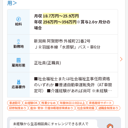
用＞
月収
18.7万円～25.9万円
年収
256万円～356万円
※賞与2.0ヶ月分の
給料
場合
新潟県 阿賀野市 外城町21番2号
勤務地
ＪＲ羽越本線「水原駅」バス・車6分
正社員(正職員)
雇用形態
■社会福祉士または社会福祉主事任用資格
のいずれか ■普通自動車運転免許（AT車限
応募要件
定可） ■介護経験があれば尚可 ※未経験相
談可、親切丁寧に指導します
車通勤可
未経験OK
残業少なめ
年間休日110日以上
資格取得サポート
研修制度あり
産休･育休･介護休暇取得実績あり
社会保険完備
退職金制度あり
未経験から生活相談員にチャレンジできる求人で