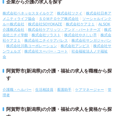
企業から介護の求人を探す
株式会社ベネッセスタイルケア
株式会社ツクイ
株式会社日本ア
メニティライフ協会
ＳＯＭＰＯケア株式会社
ソーシャルインク
ルー株式会社
株式会社SOYOKAZE
株式会社ケア２１
ALSOK
介護株式会社
株式会社ケアリッツ・アンド・パートナーズ
株式
会社ニチイ学館
株式会社ソラスト
株式会社やさしい手
株式会
社ケア２１
株式会社ニチイケアパレス
株式会社サンガジャパン
株式会社川島コーポレーション
株式会社アンビス
株式会社サ
ンウェルズ
株式会社スーパー・コート
社会福祉法人ノテ福祉
会
阿賀野市(新潟県)の介護・福祉の求人を職種から探
す
介護職・ヘルパー
生活相談員
看護助手
ケアマネージャー
管
理者
阿賀野市(新潟県)の介護・福祉の求人を資格から探