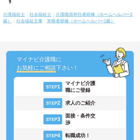
す
介護福祉士
社会福祉士
介護職員初任者研修（ホームヘルパー2
級）
社会福祉主事
実務者研修（ホームヘルパー1級）
マイナビ介護職に
お気軽にご相談
下さい！
マイナビ介護
1
STEP
職にご登録
2
求人のご紹介
STEP
面接・条件交
3
STEP
渉
4
転職成功！
STEP