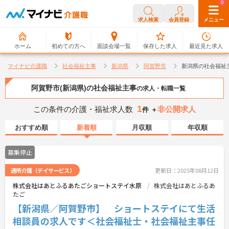
0
0
求人検索
会員登録
メニュー
ホーム
初めての方へ
面談会場一覧
保存した求人
最近見た求人
マイナビ介護職
社会福祉主事
新潟県
阿賀野市
新潟県の社会福祉
阿賀野市(新潟県)の社会福祉主事
の求人・転職一覧
1
この条件の介護・福祉求人数
非公開求人
件 ＋
おすすめ順
新着順
月収順
年収順
募集停止
通所介護（デイサービス）
更新日：2025年08月12日
株式会社はあとふるあたごショートステイ水原
株式会社はあとふるあ
たご
【新潟県／阿賀野市】 ショートステイにて生活
相談員の求人です＜社会福祉士・社会福祉主事任