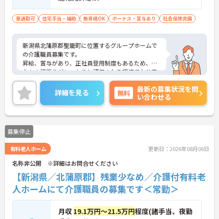
車通勤可
住宅手当・補助
無資格OK
ボーナス・賞与あり
社会保険完備
新潟県北蒲原郡聖籠町に位置するグループホームで
の介護職員募集です。
昇給、賞与があり、正社員登用制度もあるため、あ
なたの頑張りがしっかりと評価される環境でお仕事
できます！
最新の募集状況を問
完全週休2日制を導入しているため、ワークライフ
詳細を見る
無料
い合わせる
バランスを整えやすいです！
ご興味のある方は面接のポイントをお伝えしますの
で、お気軽にお問い合わせください。
募集停止
有料老人ホーム
更新日：2026年08月06日
名称非公開 ※詳細はお問合せください
【新潟県／北蒲原郡】残業少なめ／介護付有料老
人ホームにて介護職員の募集です＜常勤＞
月収
19.1万円～21.5万円
程度(諸手当、夜勤