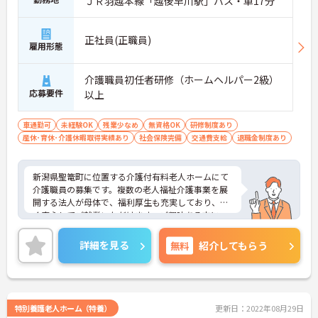
ＪＲ羽越本線「越後早川駅」バス・車17分
正社員(正職員)
雇用形態
介護職員初任者研修（ホームヘルパー2級）
応募要件
以上
車通勤可
未経験OK
残業少なめ
無資格OK
研修制度あり
産休･育休･介護休暇取得実績あり
社会保険完備
交通費支給
退職金制度あり
新潟県聖篭町に位置する介護付有料老人ホームにて
介護職員の募集です。複数の老人福祉介護事業を展
開する法人が母体で、福利厚生も充実しており、長
く安心してご就業いただけます。ご興味ある方に
は、面接対策ポイントなど、詳細をお話しいたしま
すのでお気軽にご相談ください。
詳細を見る
無料
紹介してもらう
特別養護老人ホーム（特養）
更新日：2022年08月29日