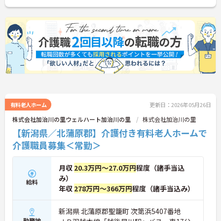
ご興味ある方には、面接対策ポイントなど、さらに
詳細をお話しいたしますのでお気軽にご相談くださ
い。
有料老人ホーム
更新日：2026年05月26日
株式会社加治川の里ウェルハート加治川の里
株式会社加治川の里
【新潟県／北蒲原郡】介護付き有料老人ホームで
介護職員募集＜常勤＞
月収
20.3万円～27.0万円
程度（諸手当込
み）
給料
年収
278万円～366万円
程度（諸手当込み）
新潟県 北蒲原郡聖籠町 次第浜5407番地
勤務地