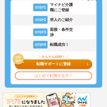
マイナビ介護
1
STEP
職にご登録
2
求人のご紹介
STEP
面接・条件交
3
STEP
渉
4
転職成功！
STEP
転職サポートに登録
はじめて転職する方へ