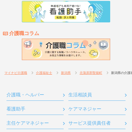
介護職コラム
マイナビ介護職
介護福祉士
新潟県
北蒲原郡聖籠町
新潟県の介護
介護職・ヘルパー
生活相談員
看護助手
ケアマネジャー
主任ケアマネジャー
サービス提供責任者