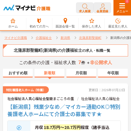
0
0
求人検索
会員登録
メニュー
ホーム
初めての方へ
面談会場一覧
保存した求人
最近見た求人
マイナビ介護職
介護福祉士
新潟県
北蒲原郡聖籠町
新潟県の介護
北蒲原郡聖籠町(新潟県)の介護福祉士
の求人・転職一覧
7
この条件の介護・福祉求人数
非公開求人
件 ＋
おすすめ順
新着順
月収順
年収順
特別養護老人ホーム（特養）
更新日：2026年07月22日
社会福祉法人真心福祉会聖籠まごころの里
社会福祉法人真心福祉会
【新潟県】残業少なめ／マイカー通勤OK◎特別
養護老人ホームにて介護士の募集です★
月収
18.7万円～20.7万円
程度（諸手当込