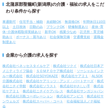
北蒲原郡聖籠町(新潟県)の介護・福祉の求人をこだ
わり条件から探す
車通勤可
住宅手当・補助
未経験OK
無資格OK
年間休日110日
以上
土日祝休
日勤のみ
ブランクOK
研修制度あり
産休･育
休･介護休暇取得実績あり
新卒OK
残業少なめ
託児所・育児補
助あり
ボーナス・賞与あり
社会保険完備
交通費支給
退職金
制度あり
企業から介護の求人を探す
株式会社ベネッセスタイルケア
株式会社ツクイ
株式会社日本ア
メニティライフ協会
ＳＯＭＰＯケア株式会社
ソーシャルインク
ルー株式会社
株式会社SOYOKAZE
株式会社ケア２１
ALSOK
介護株式会社
株式会社ケアリッツ・アンド・パートナーズ
株式
会社ニチイ学館
株式会社ソラスト
株式会社やさしい手
株式会
社ケア２１
株式会社ニチイケアパレス
株式会社サンガジャパン
株式会社川島コーポレーション
株式会社アンビス
株式会社サ
ンウェルズ
株式会社スーパー・コート
社会福祉法人ノテ福祉
会