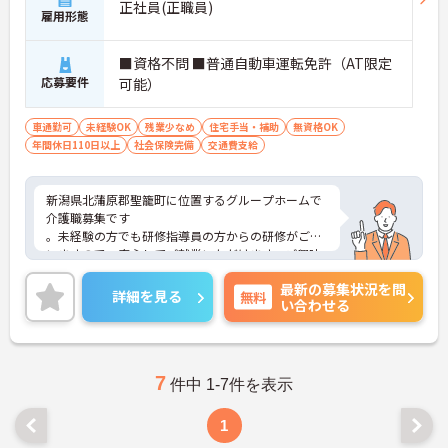
正社員(正職員)
雇用形態
■資格不問 ■普通自動車運転免許（AT限定
応募要件
可能）
車通勤可
未経験OK
残業少なめ
住宅手当・補助
無資格OK
年間休日110日以上
社会保険完備
交通費支給
新潟県北蒲原郡聖籠町に位置するグループホームで
介護職募集です
。未経験の方でも研修指導員の方からの研修がござ
いますので、安心してご就業いただけます。ご興味
をお持ちの方には詳細の情報や面接のポイントをお
最新の募集状況を問
伝えしますのでお気軽にお問い合わせくださいま
詳細を見る
無料
い合わせる
せ。
7
件中 1-7件を表示
1