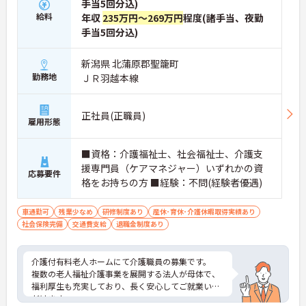
手当5回分込)
給料
年収
235万円～269万円
程度(諸手当、夜勤
手当5回分込)
新潟県 北蒲原郡聖籠町
勤務地
ＪＲ羽越本線
正社員(正職員)
雇用形態
■資格：介護福祉士、社会福祉士、介護支
援専門員（ケアマネジャー）いずれかの資
応募要件
格をお持ちの方 ■経験：不問(経験者優遇)
車通勤可
残業少なめ
研修制度あり
産休･育休･介護休暇取得実績あり
社会保険完備
交通費支給
退職金制度あり
介護付有料老人ホームにて介護職員の募集です。
複数の老人福祉介護事業を展開する法人が母体で、
福利厚生も充実しており、長く安心してご就業いた
だけます。