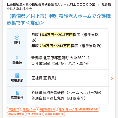
社会福祉法人真心福祉会特別養護老人ホーム村上まごころの里
社会福
祉法人真心福祉会
【新潟県／村上市】特別養護老人ホームで介護職
募集です＜常勤＞
月収
16.6万円～20.3万円
程度（諸手当込
み）
給料
年収
234万円～243万円
程度（諸手当込み）
新潟県 北蒲原郡聖籠町 大津3689-2
勤務地
ＪＲ米坂線「坂町駅」バス・車7分
正社員(正職員)
雇用形態
介護職員初任者研修（ホームヘルパー2級）
応募要件
普通自動車運転免許（AT限定可）
車通勤可
残業少なめ
研修制度あり
産休･育休･介護休暇取得実績あり
社会保険完備
交通費支給
退職金制度あり