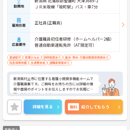
新潟県 北蒲原郡聖籠町 大津3689-2
勤務地
ＪＲ米坂線「坂町駅」バス・車7分
正社員(正職員)
雇用形態
介護職員初任者研修（ホームヘルパー2級）
応募要件
普通自動車運転免許（AT限定可）
車通勤可
残業少なめ
研修制度あり
産休･育休･介護休暇取得実績あり
社会保険完備
交通費支給
退職金制度あり
新潟県村上市に位置する看護小規模多機能ホームで
介護職募集です。ご興味をお持ちの方には詳細の情
報や面接のポイントをお伝えしますのでお気軽にお
問い合わせくださいませ。
詳細を見る
無料
紹介してもらう
募集停止