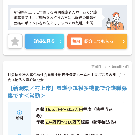
新潟県村上市に位置する特別養護老人ホームで介護
職募集です。ご興味をお持ちの方には詳細の情報や
面接のポイントをお伝えしますのでお気軽にお問い
合わせくださいませ。
詳細を見る
無料
紹介してもらう
更新日：2022年08月29日
社会福祉法人真心福祉会看護小規模多機能ホーム村上まごころの里
社
会福祉法人真心福祉会
【新潟県／村上市】看護小規模多機能で介護職募
集です＜常勤＞
月収
16.6万円～20.3万円
程度（諸手当込
み）
給料
年収
234万円～310万円
程度（諸手当込み）