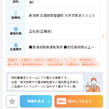
給料
み）
新潟県 北蒲原郡聖籠町 大字次第浜５３１０
勤務地
正社員(正職員)
雇用形態
■普通自動車運転免許 ■初任者研修以上～
応募要件
車通勤可
未経験OK
新卒OK
残業少なめ
ブランクOK
研修制度あり
産休･育休･介護休暇取得実績あり
社会保険完備
交通費支給
退職金制度あり
特別養護老人ホームにて介護士の募集です。
出産・育児休暇や介護休暇制度など福利厚生充実◎
ご自身のライフステージに合わせて働きやすい環境
です♪
残業少なめなので出勤日でもプライベートの時間を
確保して頂けますよ◎
詳細を見る
無料
紹介してもらう
またマイカー通勤OK 無料駐車場完備なので、通勤
のストレスが少ないのも嬉しいポイントです！