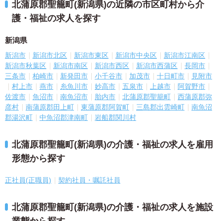
北蒲原郡聖籠町(新潟県)の近隣の市区町村から介
護・福祉の求人を探す
新潟県
新潟市
新潟市北区
新潟市東区
新潟市中央区
新潟市江南区
新潟市秋葉区
新潟市南区
新潟市西区
新潟市西蒲区
長岡市
三条市
柏崎市
新発田市
小千谷市
加茂市
十日町市
見附市
村上市
燕市
糸魚川市
妙高市
五泉市
上越市
阿賀野市
佐渡市
魚沼市
南魚沼市
胎内市
北蒲原郡聖籠町
西蒲原郡弥
彦村
南蒲原郡田上町
東蒲原郡阿賀町
三島郡出雲崎町
南魚沼
郡湯沢町
中魚沼郡津南町
岩船郡関川村
北蒲原郡聖籠町(新潟県)の介護・福祉の求人を雇用
形態から探す
正社員(正職員)
契約社員・嘱託社員
北蒲原郡聖籠町(新潟県)の介護・福祉の求人を施設
業態から探す