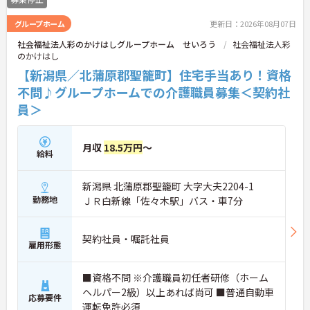
グループホーム
更新日：2026年08月07日
社会福祉法人彩のかけはしグループホーム せいろう
社会福祉法人彩
のかけはし
【新潟県／北蒲原郡聖籠町】住宅手当あり！資格
不問♪グループホームでの介護職員募集＜契約社
員＞
月収
18.5万円
～
給料
新潟県 北蒲原郡聖籠町 大字大夫2204-1
勤務地
ＪＲ白新線「佐々木駅」バス・車7分
契約社員・嘱託社員
雇用形態
■資格不問 ※介護職員初任者研修（ホーム
ヘルパー2級）以上あれば尚可 ■普通自動車
応募要件
運転免許必須