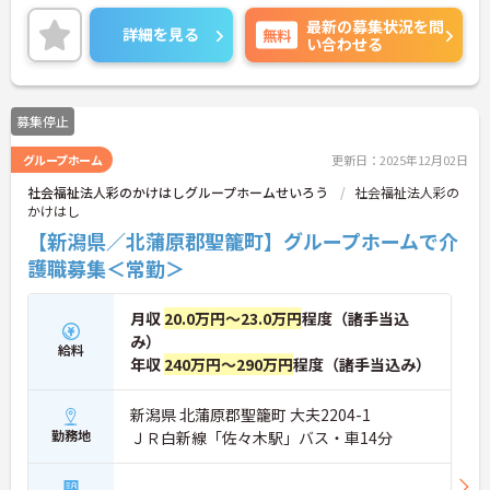
ご興味ある方には、面接対策ポイントなど、詳細を
最新の募集状況を問
お話しいたしますのでお気軽にご相談ください。
詳細を見る
無料
い合わせる
募集停止
グループホーム
更新日：2025年12月02日
社会福祉法人彩のかけはしグループホームせいろう
社会福祉法人彩の
かけはし
【新潟県／北蒲原郡聖籠町】グループホームで介
護職募集＜常勤＞
月収
20.0万円～23.0万円
程度（諸手当込
み）
給料
年収
240万円～290万円
程度（諸手当込み）
新潟県 北蒲原郡聖籠町 大夫2204-1
勤務地
ＪＲ白新線「佐々木駅」バス・車14分