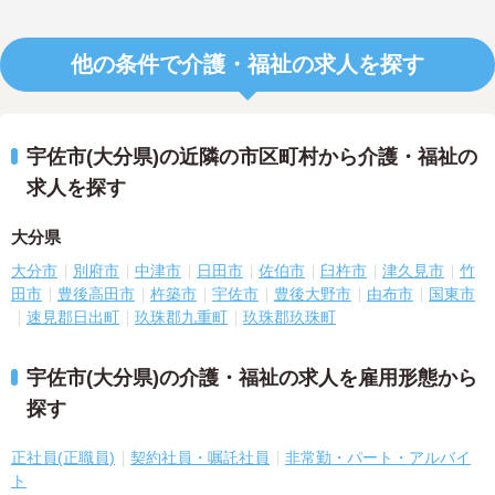
他の条件で介護・福祉の求人を探す
宇佐市(大分県)の近隣の市区町村から介護・福祉の
求人を探す
大分県
大分市
別府市
中津市
日田市
佐伯市
臼杵市
津久見市
竹
田市
豊後高田市
杵築市
宇佐市
豊後大野市
由布市
国東市
速見郡日出町
玖珠郡九重町
玖珠郡玖珠町
宇佐市(大分県)の介護・福祉の求人を雇用形態から
探す
正社員(正職員)
契約社員・嘱託社員
非常勤・パート・アルバイ
ト