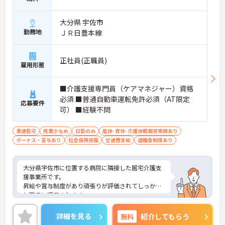
大分県 宇佐市
勤務地
ＪＲ日豊本線
正社員(正職員)
雇用形態
■介護支援専門員（ケアマネジャー）資格
必須 ■普通自動車運転免許必須（AT限定
応募要件
可） ■経験不問
車通勤可
残業少なめ
日勤のみ
産休･育休･介護休暇取得実績あり
ボーナス・賞与あり
社会保険完備
交通費支給
退職金制度あり
大分県宇佐市に位置する病院に隣接した居宅介護支
援事業所です。
昇給や賞与制度があり頑張りが評価されてしっかり
と職員に還元されます。
ご興味のある方には、面接対策ポイントなど、さら
に詳細をお話しいたしますのでお気軽にご相談くだ
詳細を見る
無料
紹介してもらう
さい！