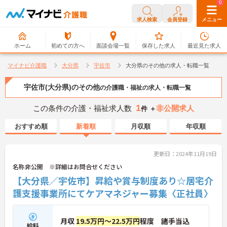
0
0
求人検索
会員登録
メニュー
ホーム
初めての方へ
面談会場一覧
保存した求人
最近見た求人
マイナビ介護職
大分県
宇佐市
大分県のその他の求人・転職一覧
宇佐市(大分県)のその他
の介護職・福祉の求人・転職一覧
1
この条件の介護・福祉求人数
非公開求人
件 ＋
おすすめ順
新着順
月収順
年収順
更新日：2024年11月19日
名称非公開 ※詳細はお問合せください
【大分県／宇佐市】昇給や賞与制度あり☆居宅介
護支援事業所にてケアマネジャー募集〈正社員〉
月収
19.5万円～22.5万円
程度 諸手当込
給料