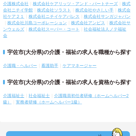
介護株式会社
株式会社ケアリッツ・アンド・パートナーズ
株式
会社ニチイ学館
株式会社ソラスト
株式会社やさしい手
株式会
社ケア２１
株式会社ニチイケアパレス
株式会社サンガジャパン
株式会社川島コーポレーション
株式会社アンビス
株式会社サ
ンウェルズ
株式会社スーパー・コート
社会福祉法人ノテ福祉
会
宇佐市(大分県)の介護・福祉の求人を職種から探す
介護職・ヘルパー
看護助手
ケアマネージャー
宇佐市(大分県)の介護・福祉の求人を資格から探す
介護福祉士
社会福祉士
介護職員初任者研修（ホームヘルパー2
級）
実務者研修（ホームヘルパー1級）