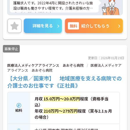
護職求人です。2022年4月に開設されたきれいな施
設は職員も働きやすい環境です。介護未経験の方も
チャレンジいただけます。
ご興味のある方には、面接対策ポイントなど、さら
に詳細をお話しいたしますのでお気軽にご相談くだ
詳細を見る
無料
紹介してもらう
さい！
募集停止
入職日当日に新任研修に参加いただき、元
気グループの一員として業務に就いていただきま
更新日：2026年01月19日
す。その後はE-ラーニングによる個別研修、さらに
医療法人メディケアアライアンス あおぞら病院
医療法人メディケア
はキャリアパス研修、スキルアップ研修と学ぶ機会
アライアンス あおぞら病院
を絶やさないように研修制度を用意しています。
【大分県／国東市】 地域医療を支える病院での
介護士のお仕事です《正社員》
月収
15.0万円～20.0万円
程度（資格手当
込）
給料
年収
210万円～279万円
程度（賞与2.1ヵ月
の場合）