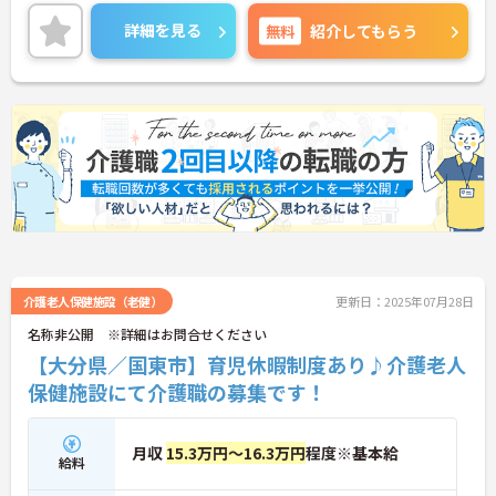
地域に密着した病院として地元に根付いた医療を提
供しています。
詳細を見る
無料
紹介してもらう
介護老人保健施設（老健）
更新日：2025年07月28日
名称非公開 ※詳細はお問合せください
【大分県／国東市】育児休暇制度あり♪介護老人
保健施設にて介護職の募集です！
月収
15.3万円～16.3万円
程度※基本給
給料