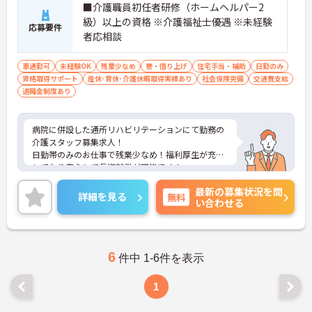
■介護職員初任者研修（ホームヘルパー2
級）以上の資格 ※介護福祉士優遇 ※未経験
応募要件
者応相談
車通勤可
未経験OK
残業少なめ
寮・借り上げ
住宅手当・補助
日勤のみ
資格取得サポート
産休･育休･介護休暇取得実績あり
社会保険完備
交通費支給
退職金制度あり
病院に併設した通所リハビリテーションにて勤務の
介護スタッフ募集求人！
日勤帯のみのお仕事で残業少なめ！福利厚生が充実
しており安心して長期就業が可能です！
ご興味ある方には、面接のポイントなど、さらに詳
最新の募集状況を問
細をお話致しますのでお気軽にご相談ください。
詳細を見る
無料
い合わせる
6
件中 1-6件を表示
1