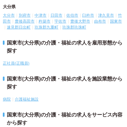
大分県
大分市
別府市
中津市
日田市
佐伯市
臼杵市
津久見市
竹
田市
豊後高田市
杵築市
宇佐市
豊後大野市
由布市
国東市
速見郡日出町
玖珠郡九重町
玖珠郡玖珠町
国東市(大分県)の介護・福祉の求人を雇用形態から
探す
正社員(正職員)
国東市(大分県)の介護・福祉の求人を施設業態から
探す
病院
介護福祉施設
国東市(大分県)の介護・福祉の求人をサービス内容
から探す