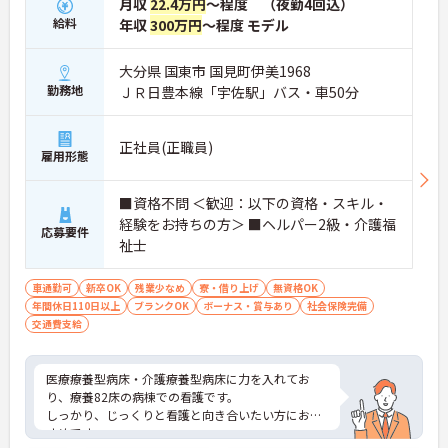
月収
22.4万円
～程度 （夜勤4回込）
給料
年収
300万円
～程度 モデル
大分県 国東市 国見町伊美1968
勤務地
ＪＲ日豊本線「宇佐駅」バス・車50分
正社員(正職員)
雇用形態
■資格不問 ＜歓迎：以下の資格・スキル・
経験をお持ちの方＞ ■ヘルパー2級・介護福
応募要件
祉士
車通勤可
新卒OK
残業少なめ
寮・借り上げ
無資格OK
年間休日110日以上
ブランクOK
ボーナス・賞与あり
社会保険完備
交通費支給
医療療養型病床・介護療養型病床に力を入れてお
り、療養82床の病棟での看護です。
しっかり、じっくりと看護と向き合いたい方におす
すめです。