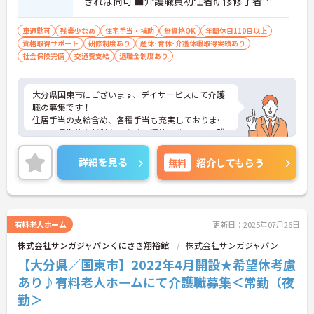
きれば尚可 ■介護職員初任者研修修了者
（無資格の方も応募できます） ■普通自動
車運転免許 必須（ＡＴ限定可）
車通勤可
残業少なめ
住宅手当・補助
無資格OK
年間休日110日以上
資格取得サポート
研修制度あり
産休･育休･介護休暇取得実績あり
社会保険完備
交通費支給
退職金制度あり
大分県国東市にございます、デイサービスにて介護
職の募集です！
住居手当の支給含め、各種手当も充実しております
ので、長期的な就業をしやすい環境です。また、残
業少なめなのでお仕事終わりの時間を大切にできま
す◎
詳細を見る
無料
紹介してもらう
ご興味のある方は、マイナビ介護職までお問い合わ
せください。
有料老人ホーム
更新日：2025年07月26日
株式会社サンガジャパンくにさき翔裕館
株式会社サンガジャパン
【大分県／国東市】2022年4月開設★希望休考慮
あり♪有料老人ホームにて介護職募集＜常勤（夜
勤＞