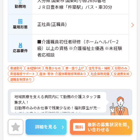
大分県 国東市 国東町小原2650番地
勤務地
ＪＲ日豊本線「杵築駅」バス・車30分
正社員(正職員)
雇用形態
■介護職員初任者研修（ホームヘルパー2
級）以上の資格 ※介護福祉士優遇 ※未経験
応募要件
者応相談
車通勤可
未経験OK
残業少なめ
寮・借り上げ
住宅手当・補助
日勤のみ
資格取得サポート
産休･育休･介護休暇取得実績あり
社会保険完備
交通費支給
退職金制度あり
地域医療を支える病院内にて勤務の介護スタッフ募
集求人！
日勤帯のみのお仕事で残業少なめ！福利厚生が充実
しており安心して長期就業が可能です！
ご興味ある方には、面接のポイントなど、さらに詳
最新の募集状況を問
細をお話致しますのでお気軽にご相談ください。
詳細を見る
無料
い合わせる