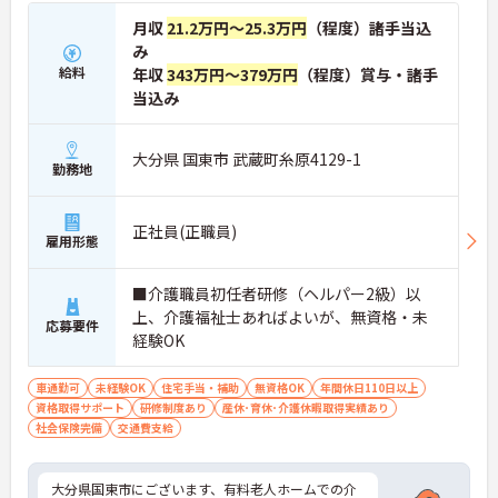
月収
21.2万円～25.3万円
（程度）諸手当込
み
給料
年収
343万円～379万円
（程度）賞与・諸手
当込み
大分県 国東市 武蔵町糸原4129-1
勤務地
正社員(正職員)
雇用形態
■介護職員初任者研修（ヘルパー2級）以
上、介護福祉士あればよいが、無資格・未
応募要件
経験OK
車通勤可
未経験OK
住宅手当・補助
無資格OK
年間休日110日以上
資格取得サポート
研修制度あり
産休･育休･介護休暇取得実績あり
社会保険完備
交通費支給
大分県国東市にございます、有料老人ホームでの介