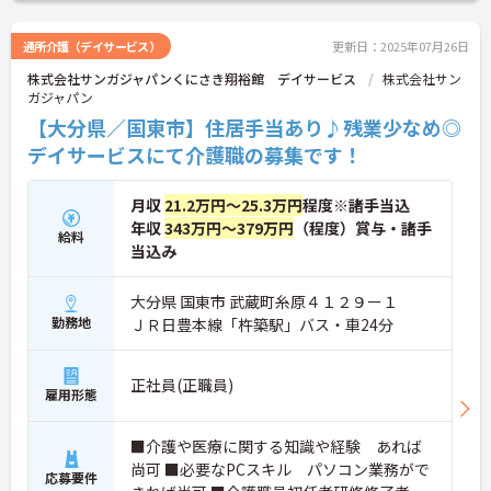
通所介護（デイサービス）
更新日：2025年07月26日
株式会社サンガジャパンくにさき翔裕館 デイサービス
株式会社サン
ガジャパン
【大分県／国東市】住居手当あり♪残業少なめ◎
デイサービスにて介護職の募集です！
月収
21.2万円～25.3万円
程度※諸手当込
年収
343万円～379万円
（程度）賞与・諸手
給料
当込み
大分県 国東市 武蔵町糸原４１２９ー１
勤務地
ＪＲ日豊本線「杵築駅」バス・車24分
正社員(正職員)
雇用形態
■介護や医療に関する知識や経験 あれば
尚可 ■必要なPCスキル パソコン業務がで
応募要件