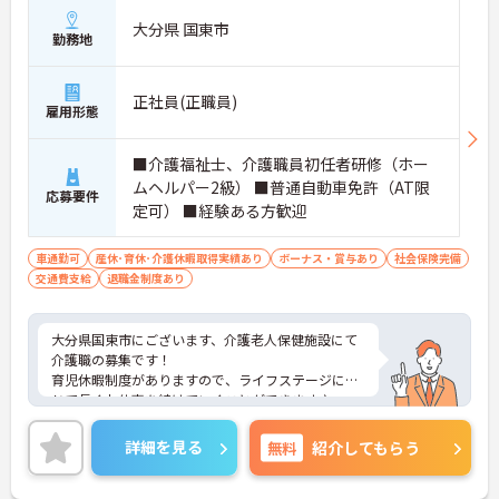
大分県 国東市
勤務地
正社員(正職員)
雇用形態
■介護福祉士、介護職員初任者研修（ホー
ムヘルパー2級） ■普通自動車免許（AT限
応募要件
定可） ■経験ある方歓迎
車通勤可
産休･育休･介護休暇取得実績あり
ボーナス・賞与あり
社会保険完備
交通費支給
退職金制度あり
大分県国東市にございます、介護老人保健施設にて
介護職の募集です！
育児休暇制度がありますので、ライフステージに応
じて長くお仕事を続けていくことができます♪
賞与・昇給実績あり！頑張りをしっかりと評価して
いるので、モチベーションを保ちやすい環境です◎
詳細を見る
無料
紹介してもらう
ご興味のある方は、マイナビ介護職までお問い合わ
せください。