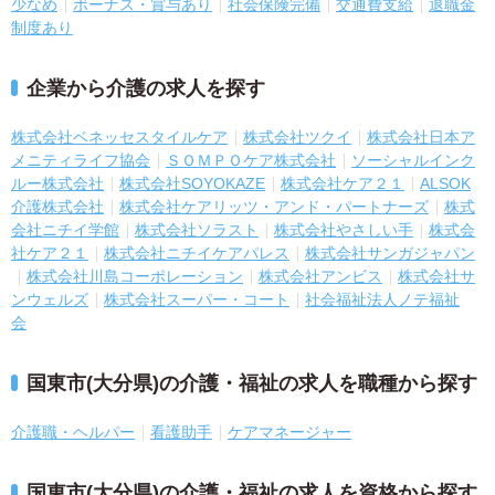
少なめ
ボーナス・賞与あり
社会保険完備
交通費支給
退職金
制度あり
企業から介護の求人を探す
株式会社ベネッセスタイルケア
株式会社ツクイ
株式会社日本ア
メニティライフ協会
ＳＯＭＰＯケア株式会社
ソーシャルインク
ルー株式会社
株式会社SOYOKAZE
株式会社ケア２１
ALSOK
介護株式会社
株式会社ケアリッツ・アンド・パートナーズ
株式
会社ニチイ学館
株式会社ソラスト
株式会社やさしい手
株式会
社ケア２１
株式会社ニチイケアパレス
株式会社サンガジャパン
株式会社川島コーポレーション
株式会社アンビス
株式会社サ
ンウェルズ
株式会社スーパー・コート
社会福祉法人ノテ福祉
会
国東市(大分県)の介護・福祉の求人を職種から探す
介護職・ヘルパー
看護助手
ケアマネージャー
国東市(大分県)の介護・福祉の求人を資格から探す