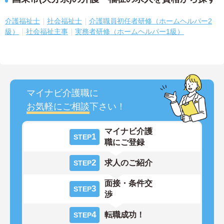
介護福祉士
社会福祉士
介護職員初任者研修（ホームヘルパー2
級）
社会福祉主事
実務者研修（ホームヘルパー1級）
マイナビ介護職に
お気軽にご相談
下さい！
マイナビ介護
1
STEP
職にご登録
2
求人のご紹介
STEP
面接・条件交
3
STEP
渉
4
転職成功！
STEP