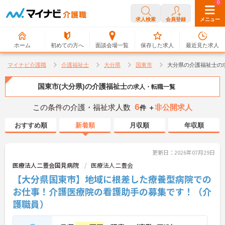
0
0
求人検索
会員登録
メニュー
ホーム
初めての方へ
面談会場一覧
保存した求人
最近見た求人
マイナビ介護職
介護福祉士
大分県
国東市
大分県の介護福祉士の
国東市(大分県)の介護福祉士
の求人・転職一覧
6
この条件の介護・福祉求人数
非公開求人
件 ＋
おすすめ順
新着順
月収順
年収順
更新日：2026年07月29日
医療法人二豊会国見病院
医療法人二豊会
【大分県国東市】地域に根差した療養型病院での
お仕事！介護医療院の看護助手の募集です！（介
護職員）