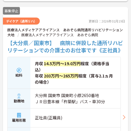
募集停止
デイケア（通所リハ）
更新日：2026年01月19日
医療法人メディケアアライアンス あおぞら病院通所リハビリテーション
大地
医療法人メディケアアライアンス あおぞら病院
【大分県／国東市】 病院に併設した通所リハビ
リテーションでの介護士のお仕事です《正社員》
月収
14.5万円～19.0万円
程度（資格手当
込）
給料
年収
203万円～265万円
程度（賞与2.1ヵ月
の場合）
大分県 国東市 国東町小原2650番地
勤務地
ＪＲ日豊本線「杵築駅」バス・車30分
正社員(正職員)
雇用形態