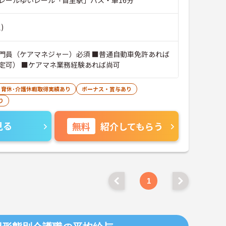
)
門員（ケアマネジャー）必須 ■普通自動車免許あれば
定可） ■ケアマネ業務経験あれば尚可
･育休･介護休暇取得実績あり
ボーナス・賞与あり
り
見る
無料
紹介してもらう
1