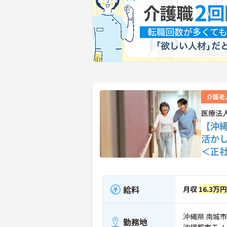
介護老
医療法
【沖
活か
＜正
給料
月収
16.3万
沖縄県 南城市
勤務地
沖縄都市モノ