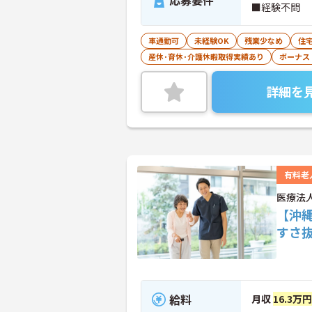
応募要件
■経験不問
車通勤可
未経験OK
残業少なめ
住
産休･育休･介護休暇取得実績あり
ボーナス
詳細を
有料老
医療法
【沖
すさ
給料
月収
16.3万