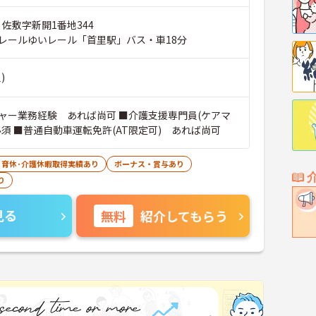
 佐敷字新開1番地344
レールゆいレール「首里駅」バス・車18分
)
ャー業務経験 あれば尚可 ■介護支援専門員(ケアマ
必須 ■普通自動車運転免許(AT限定可) あれば尚可
･育休･介護休暇取得実績あり
ボーナス・賞与あり
り
見る
無料
紹介してもらう