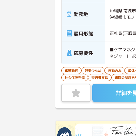
沖縄県 南城市
勤務地
沖縄都市モノ
雇用形態
正社員(正職員
■ケアマネジ
応募要件
ネジャー) 
車通勤可
残業少なめ
日勤のみ
産休
社会保険完備
交通費支給
退職金制度あ
詳細を