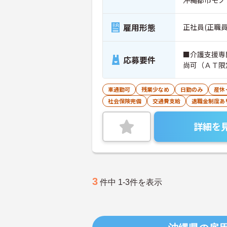
雇用形態
正社員(正職員
■介護支援専
応募要件
尚可（ＡＴ限
車通勤可
残業少なめ
日勤のみ
産休
社会保険完備
交通費支給
退職金制度あ
詳細を
3
件中 1-3件を表示