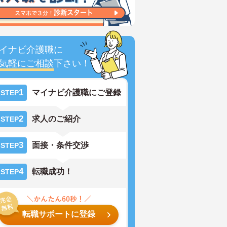
イナビ介護職に
気軽にご相談
下さい！
1
マイナビ介護職にご登録
STEP
2
求人のご紹介
STEP
3
面接・条件交渉
STEP
4
転職成功！
STEP
転職サポートに登録