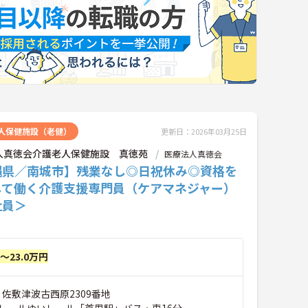
人保健施設（老健）
更新日：2026年03月25日
人真徳会介護老人保健施設 真徳苑
医療法人真徳会
縄県／南城市】残業なし◎日祝休み◎資格を
して働く介護支援専門員（ケアマネジャー）
社員＞
円～23.0万円
 佐敷津波古西原2309番地
レールゆいレール「首里駅」バス・車16分