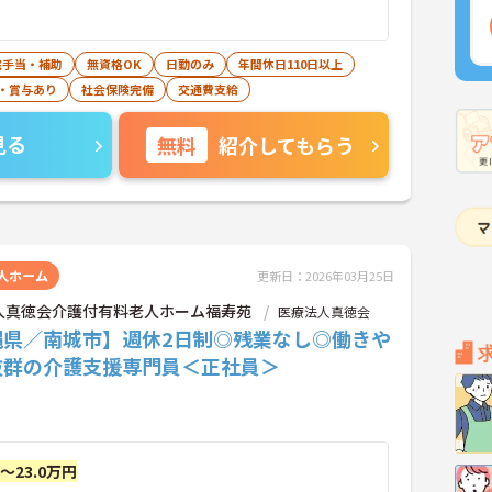
宅手当・補助
無資格OK
日勤のみ
年間休日110日以上
・賞与あり
社会保険完備
交通費支給
見る
無料
紹介してもらう
人ホーム
更新日：2026年03月25日
人真徳会介護付有料老人ホーム福寿苑
医療法人真徳会
縄県／南城市】週休2日制◎残業なし◎働きや
抜群の介護支援専門員＜正社員＞
円～23.0万円