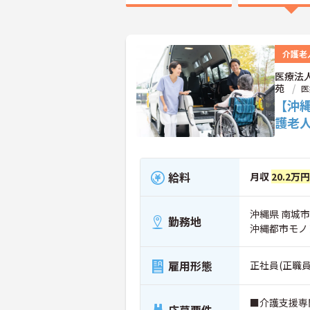
介護老
医療法
苑
医
【沖
護老
給料
月収
20.2万
沖縄県 南城市
勤務地
沖縄都市モノ
雇用形態
正社員(正職員
■介護支援専