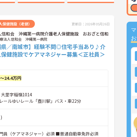
人保健施設（老健）
更新日：2026年05月26日
マ
人信和会 沖縄第一病院介護老人保健施設 おおざと信和
お
療法人信和会 沖縄第一病院
縄県／南城市】経験不問◎住宅手当あり♪介
人保健施設でケアマネジャー募集＜正社員＞
円～24.4万円
 大里字稲嶺1014
レールゆいレール「壺川駅」バス・車22分
)
門員（ケアマネジャー）必須 ■普通自動車免許必須