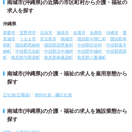
南城市(沖縄県)の近隣の市区町村から介護・福祉の
求人を探す
沖縄県
那覇市
宜野湾市
石垣市
浦添市
名護市
糸満市
沖縄市
豊
見城市
うるま市
宮古島市
南城市
国頭郡今帰仁村
国頭郡本
部町
国頭郡恩納村
国頭郡宜野座村
中頭郡読谷村
中頭郡嘉手
納町
中頭郡北谷町
中頭郡北中城村
中頭郡中城村
中頭郡西原
町
島尻郡与那原町
島尻郡南風原町
島尻郡八重瀬町
南城市(沖縄県)の介護・福祉の求人を雇用形態から
探す
正社員(正職員)
契約社員・嘱託社員
南城市(沖縄県)の介護・福祉の求人を施設業態から
探す