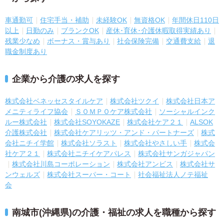
車通勤可
住宅手当・補助
未経験OK
無資格OK
年間休日110日
以上
日勤のみ
ブランクOK
産休･育休･介護休暇取得実績あり
残業少なめ
ボーナス・賞与あり
社会保険完備
交通費支給
退
職金制度あり
企業から介護の求人を探す
株式会社ベネッセスタイルケア
株式会社ツクイ
株式会社日本ア
メニティライフ協会
ＳＯＭＰＯケア株式会社
ソーシャルインク
ルー株式会社
株式会社SOYOKAZE
株式会社ケア２１
ALSOK
介護株式会社
株式会社ケアリッツ・アンド・パートナーズ
株式
会社ニチイ学館
株式会社ソラスト
株式会社やさしい手
株式会
社ケア２１
株式会社ニチイケアパレス
株式会社サンガジャパン
株式会社川島コーポレーション
株式会社アンビス
株式会社サ
ンウェルズ
株式会社スーパー・コート
社会福祉法人ノテ福祉
会
南城市(沖縄県)の介護・福祉の求人を職種から探す