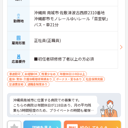
沖縄県 南城市 佐敷津波古西原2310番地
沖縄都市モノレールゆいレール「首里駅」
勤務地
バス・車21分
正社員(正職員)
雇用形態
■初任者研修修了者以上の方必須
応募要件
車通勤可
未経験OK
残業少なめ
年間休日110日以上
産休･育休･介護休暇取得実績あり
ボーナス・賞与あり
社会保険完備
交通費支給
退職金制度あり
沖縄県南城市に位置する病院での募集です。
こちらの病院は年間休日が118日あり、月の平均残
業も5時間程度のため、プライベートの時間も確保
しやすいです♪
また賞与も過去実績で4か月分の支給があり、長期
的にお仕事を続けたい方におすすめです。
詳細を見る
無料
紹介してもらう