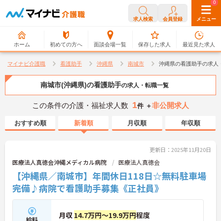
0
0
求人検索
会員登録
メニュー
ホーム
初めての方へ
面談会場一覧
保存した求人
最近見た求人
マイナビ介護職
看護助手
沖縄県
南城市
沖縄県の看護助手の求人
南城市(沖縄県)の看護助手
の求人・転職一覧
1
この条件の介護・福祉求人数
非公開求人
件 ＋
おすすめ順
新着順
月収順
年収順
更新日：2025年11月20日
医療法人真徳会沖縄メディカル病院
医療法人真徳会
【沖縄県／南城市】年間休日118日☆無料駐車場
完備♪病院で看護助手募集《正社員》
月収
14.7万円～19.9万円
程度
給料