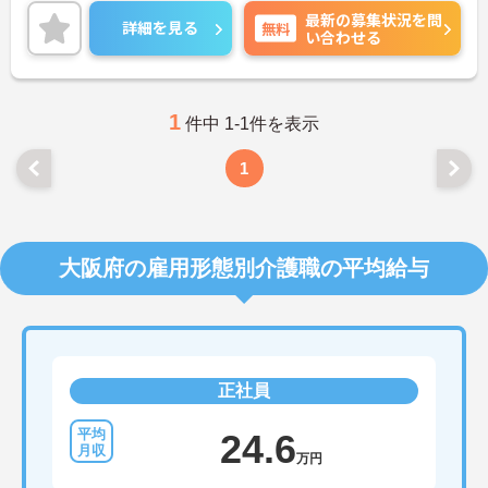
病棟も急性期病棟、満性期病棟、精神療養病棟、合
最新の募集状況を問
併症病棟、リバビリ病棟など専門分化しており、総
詳細を見る
無料
い合わせる
合精神病院ともいえる機能・規模を備えています。
2006年、堺市の緊急措置入院指定病院に認定され、
2007年5月にはスーパー救急病棟(精神救急入院料病
棟)を開設しました。救急と長期ケアの両面に力を入
れ、ますます重要な役割を担っています。
1
件中 1-1件を表示
1
大阪府の雇用形態別介護職の平均給与
正社員
24.6
万円