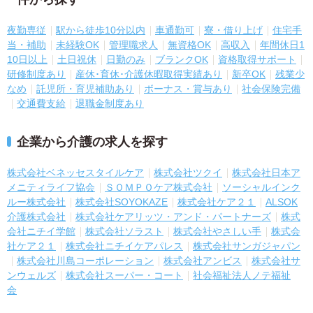
夜勤専従
駅から徒歩10分以内
車通勤可
寮・借り上げ
住宅手
当・補助
未経験OK
管理職求人
無資格OK
高収入
年間休日1
10日以上
土日祝休
日勤のみ
ブランクOK
資格取得サポート
研修制度あり
産休･育休･介護休暇取得実績あり
新卒OK
残業少
なめ
託児所・育児補助あり
ボーナス・賞与あり
社会保険完備
交通費支給
退職金制度あり
企業から介護の求人を探す
株式会社ベネッセスタイルケア
株式会社ツクイ
株式会社日本ア
メニティライフ協会
ＳＯＭＰＯケア株式会社
ソーシャルインク
ルー株式会社
株式会社SOYOKAZE
株式会社ケア２１
ALSOK
介護株式会社
株式会社ケアリッツ・アンド・パートナーズ
株式
会社ニチイ学館
株式会社ソラスト
株式会社やさしい手
株式会
社ケア２１
株式会社ニチイケアパレス
株式会社サンガジャパン
株式会社川島コーポレーション
株式会社アンビス
株式会社サ
ンウェルズ
株式会社スーパー・コート
社会福祉法人ノテ福祉
会