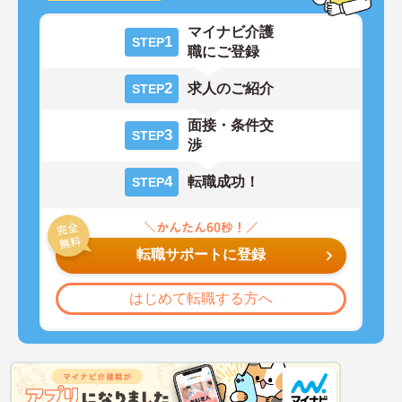
マイナビ介護
1
STEP
職にご登録
2
求人のご紹介
STEP
面接・条件交
3
STEP
渉
4
転職成功！
STEP
転職サポートに登録
はじめて転職する方へ