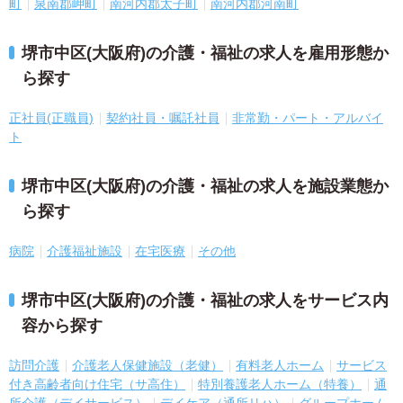
町
泉南郡岬町
南河内郡太子町
南河内郡河南町
堺市中区(大阪府)の介護・福祉の求人を雇用形態か
ら探す
正社員(正職員)
契約社員・嘱託社員
非常勤・パート・アルバイ
ト
堺市中区(大阪府)の介護・福祉の求人を施設業態か
ら探す
病院
介護福祉施設
在宅医療
その他
堺市中区(大阪府)の介護・福祉の求人をサービス内
容から探す
訪問介護
介護老人保健施設（老健）
有料老人ホーム
サービス
付き高齢者向け住宅（サ高住）
特別養護老人ホーム（特養）
通
所介護（デイサービス）
デイケア（通所リハ）
グループホーム