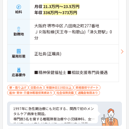
月収
21.3万円～23.5万円
給料
年収
336万円～373万円
大阪府 堺市中区 八田南之町277番地
ＪＲ阪和線(天王寺－和歌山)「津久野駅」0
勤務地
分
正社員(正職員)
雇用形態
■精神保健福祉士 ■相談支援専門員優遇
応募要件
寮・借り上げ
日勤のみ
年間休日110日以上
資格取得サポート
産休･育休･介護休暇取得実績あり
社会保険完備
退職金制度あり
1997年に急性期治療にも対応する、関西で初のメン
タルケア病棟を開設。
専門医5名を擁する睡眠障害治療や小児精神科、女
性外来、もの忘れ外来など7つの専門外来を設置、