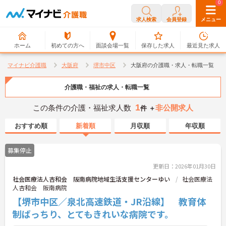
0
0
求人検索
会員登録
メニュー
ホーム
初めての方へ
面談会場一覧
保存した求人
最近見た求人
マイナビ介護職
大阪府
堺市中区
大阪府の介護職・求人・転職一覧
介護職・福祉の求人・転職一覧
1
この条件の介護・福祉求人数
非公開求人
件 ＋
おすすめ順
新着順
月収順
年収順
募集停止
更新日：2026年01月30日
社会医療法人杏和会 阪南病院地域生活支援センターゆい
社会医療法
人杏和会 阪南病院
【堺市中区／泉北高速鉄道・JR沿線】 教育体
制ばっちり、とてもきれいな病院です。