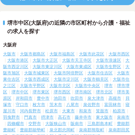
堺市中区(大阪府)の近隣の市区町村から介護・福祉
の求人を探す
大阪府
大阪市
大阪市都島区
大阪市福島区
大阪市此花区
大阪市西区
大阪市港区
大阪市大正区
大阪市天王寺区
大阪市浪速区
大
阪市西淀川区
大阪市東淀川区
大阪市東成区
大阪市生野区
大
阪市旭区
大阪市城東区
大阪市阿倍野区
大阪市住吉区
大阪市
東住吉区
大阪市西成区
大阪市淀川区
大阪市鶴見区
大阪市住
之江区
大阪市平野区
大阪市北区
大阪市中央区
堺市
堺市堺
区
堺市中区
堺市東区
堺市西区
堺市南区
堺市北区
堺市美
原区
岸和田市
豊中市
池田市
吹田市
泉大津市
高槻市
貝
塚市
守口市
枚方市
茨木市
八尾市
泉佐野市
富田林市
寝
屋川市
河内長野市
松原市
大東市
和泉市
箕面市
柏原市
羽曳野市
門真市
摂津市
高石市
藤井寺市
東大阪市
泉南市
四條畷市
交野市
大阪狭山市
阪南市
三島郡島本町
豊能郡
豊能町
豊能郡能勢町
泉北郡忠岡町
泉南郡熊取町
泉南郡田尻