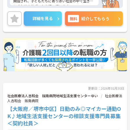
開設され、子どもたちに寄り添い社会の中で生きて
いくためのサポートを行っています。
休日は完全週休2日制なので、プライベートとのメ
リハリをつけた働き方ができます。また、残業は月
詳細を見る
無料
紹介してもらう
平均10時間程度なのでワークライフバランスを保ち
ながらご勤務いただけます。
ご興味のある方には、面接対策ポイントなど、さら
に詳細をお話しいたしますのでお気軽にご相談くだ
さい！
更新日：2026年01月30日
社会医療法人杏和会 阪南病院地域生活支援センターゆい
社会医療法
人杏和会 阪南病院
【大阪府／堺市中区】日勤のみ◎マイカー通勤O
K♪地域生活支援センターの相談支援専門員募集
＜契約社員＞