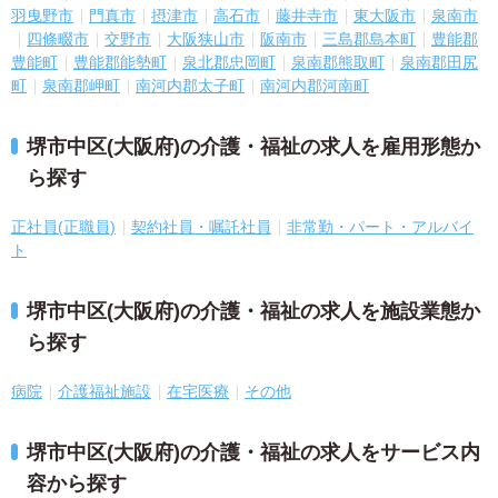
羽曳野市
門真市
摂津市
高石市
藤井寺市
東大阪市
泉南市
四條畷市
交野市
大阪狭山市
阪南市
三島郡島本町
豊能郡
豊能町
豊能郡能勢町
泉北郡忠岡町
泉南郡熊取町
泉南郡田尻
町
泉南郡岬町
南河内郡太子町
南河内郡河南町
堺市中区(大阪府)の介護・福祉の求人を雇用形態か
ら探す
正社員(正職員)
契約社員・嘱託社員
非常勤・パート・アルバイ
ト
堺市中区(大阪府)の介護・福祉の求人を施設業態か
ら探す
病院
介護福祉施設
在宅医療
その他
堺市中区(大阪府)の介護・福祉の求人をサービス内
容から探す