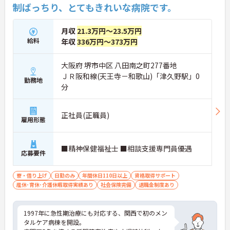
制ばっちり、とてもきれいな病院です。
月収
21.3万円～23.5万円
給料
年収
336万円～373万円
大阪府 堺市中区 八田南之町277番地
ＪＲ阪和線(天王寺－和歌山)「津久野駅」0
勤務地
分
正社員(正職員)
雇用形態
■精神保健福祉士 ■相談支援専門員優遇
応募要件
寮・借り上げ
日勤のみ
年間休日110日以上
資格取得サポート
産休･育休･介護休暇取得実績あり
社会保険完備
退職金制度あり
1997年に急性期治療にも対応する、関西で初のメン
タルケア病棟を開設。