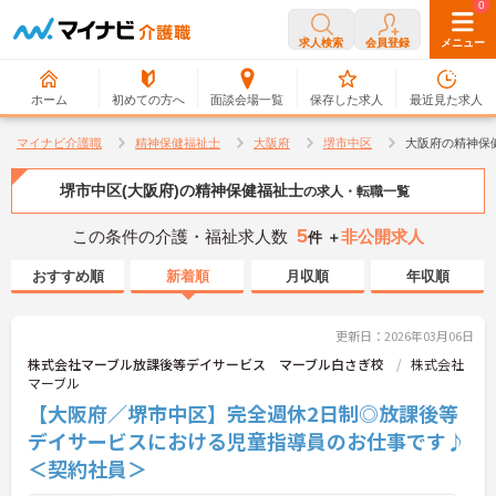
0
0
求人検索
会員登録
メニュー
ホーム
初めての方へ
面談会場一覧
保存した求人
最近見た求人
マイナビ介護職
精神保健福祉士
大阪府
堺市中区
大阪府の精神保
堺市中区(大阪府)の精神保健福祉士
の求人・転職一覧
5
この条件の介護・福祉求人数
非公開求人
件 ＋
おすすめ順
新着順
月収順
年収順
更新日：2026年03月06日
株式会社マーブル放課後等デイサービス マーブル白さぎ校
株式会社
マーブル
【大阪府／堺市中区】完全週休2日制◎放課後等
デイサービスにおける児童指導員のお仕事です♪
＜契約社員＞