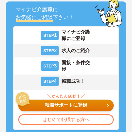
マイナビ介護職に
お気軽にご相談
下さい！
マイナビ介護
1
STEP
職にご登録
2
求人のご紹介
STEP
面接・条件交
3
STEP
渉
4
転職成功！
STEP
転職サポートに登録
はじめて転職する方へ