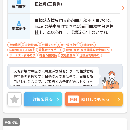
正社員(正職員)
雇用形態
■相談支援専門員必須■経験不問■Word、
Excelの基本操作できれば尚可■精神保健福
応募要件
祉士、臨床心理士、公認心理士のいずれか
あれば尚可■普通自動車運転免許（AT限定
可）必須■相談支援従事者初任者研修（7日
車通勤可
未経験OK
残業少なめ
寮・借り上げ
日勤のみ
年間休日110日以上
課程）修了者
資格取得サポート
産休･育休･介護休暇取得実績あり
ボーナス・賞与あり
社会保険完備
交通費支給
退職金制度あり
大阪府堺市中区の地域生活支援センターで相談支援
専門員の募集です！日勤のみのお仕事で、日曜と祝
日がお休みなので、ご家族との予定が合わせやすい
職場です♪また、福利厚生が充実しており、退職金
制度もあるので、安心して長く働きやすい環境が整
っています！ご興味のある方は、面接ポイントをお
詳細を見る
無料
紹介してもらう
伝えしますので、お気軽にご連絡ください。
募集停止