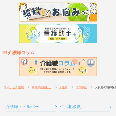
介護職コラム
マイナビ介護職
精神保健福祉士
大阪府
堺市中区
大阪府の精神保
介護職・ヘルパー
生活相談員