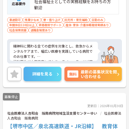
社会福祉士としての実務経験をお持ちの方
応募要件
歓迎
車通勤可
残業少なめ
寮・借り上げ
託児所・育児補助
日勤のみ
年間休日110日以上
資格取得サポート
産休･育休･介護休暇取得実績あり
社会保険完備
退職金制度あり
精神科に関わる全ての症例を対象とし、救急からメ
ンタルケアまで、幅広い医療を実践している病院で
のお仕事です。
福利厚生が大変充実しており、ライフステージが変
わっても安心して長く働くことが出来る環境が整っ
最新の募集状況を問
ています。
詳細を見る
無料
い合わせる
また残業少なめで年間休日120日とお休みもしっか
り取得出来ますし、マイカー通勤OKで毎日の通勤が
楽々という点も魅力です。
興味をお持ちの方はお気軽にお問い合わせ下さい！
募集停止
更新日：2026年01月30日
社会医療法人杏和会 阪南病院地域生活支援センターゆい
社会医療法
人杏和会 阪南病院
【堺市中区／泉北高速鉄道・JR沿線】 教育体