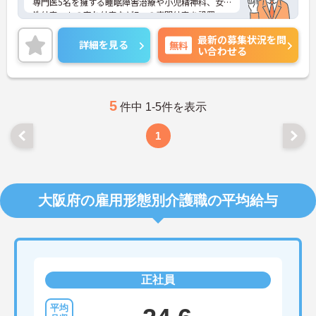
専門医5名を擁する睡眠障害治療や小児精神科、女
性外来、もの忘れ外来など7つの専門外来を設置、
病棟も急性期病棟、満性期病棟、精神療養病棟、合
最新の募集状況を問
併症病棟、リバビリ病棟など専門分化しており、総
詳細を見る
無料
い合わせる
合精神病院ともいえる機能・規模を備えています。
2006年、堺市の緊急措置入院指定病院に認定され、
2007年5月にはスーパー救急病棟(精神救急入院料病
棟)を開設しました。救急と長期ケアの両面に力を入
れ、ますます重要な役割を担っています。
5
件中 1-5件を表示
1
大阪府の雇用形態別介護職の平均給与
正社員