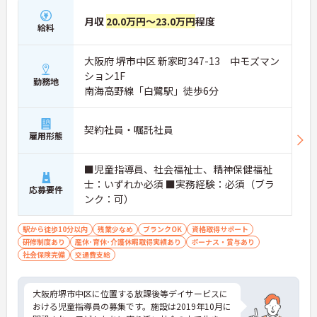
月収
20.0万円～23.0万円
程度
給料
大阪府 堺市中区 新家町347-13 中モズマン
ション1F
勤務地
南海高野線「白鷺駅」徒歩6分
契約社員・嘱託社員
雇用形態
■児童指導員、社会福祉士、精神保健福祉
士：いずれか必須 ■実務経験：必須（ブラ
応募要件
ンク：可）
駅から徒歩10分以内
残業少なめ
ブランクOK
資格取得サポート
研修制度あり
産休･育休･介護休暇取得実績あり
ボーナス・賞与あり
社会保険完備
交通費支給
大阪府堺市中区に位置する放課後等デイサービスに
おける児童指導員の募集です。施設は2019年10月に