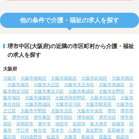
他の条件で介護・福祉の求人を探す
堺市中区(大阪府)の近隣の市区町村から介護・福祉
の求人を探す
大阪府
大阪市
大阪市都島区
大阪市福島区
大阪市此花区
大阪市西区
大阪市港区
大阪市大正区
大阪市天王寺区
大阪市浪速区
大
阪市西淀川区
大阪市東淀川区
大阪市東成区
大阪市生野区
大
阪市旭区
大阪市城東区
大阪市阿倍野区
大阪市住吉区
大阪市
東住吉区
大阪市西成区
大阪市淀川区
大阪市鶴見区
大阪市住
之江区
大阪市平野区
大阪市北区
大阪市中央区
堺市
堺市堺
区
堺市中区
堺市東区
堺市西区
堺市南区
堺市北区
堺市美
原区
岸和田市
豊中市
池田市
吹田市
泉大津市
高槻市
貝
塚市
守口市
枚方市
茨木市
八尾市
泉佐野市
富田林市
寝
屋川市
河内長野市
松原市
大東市
和泉市
箕面市
柏原市