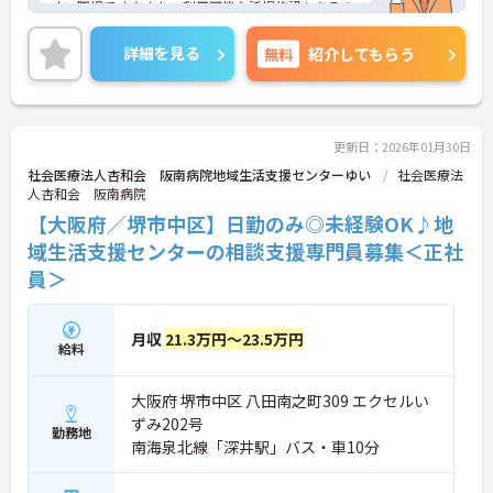
すい職場です♪また、利用可能な託児施設もあるの
で、ご家族のいる方でも安心です◎ご興味のある方
は、面接ポイントをお伝えしますので、お気軽にご
詳細を見る
無料
紹介してもらう
連絡ください。
更新日：2026年01月30日
社会医療法人杏和会 阪南病院地域生活支援センターゆい
社会医療法
人杏和会 阪南病院
【大阪府／堺市中区】日勤のみ◎未経験OK♪地
域生活支援センターの相談支援専門員募集＜正社
員＞
月収
21.3万円～23.5万円
給料
大阪府 堺市中区 八田南之町309 エクセルい
ずみ202号
勤務地
南海泉北線「深井駅」バス・車10分