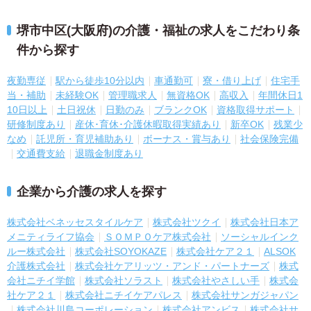
堺市中区(大阪府)の介護・福祉の求人をこだわり条
件から探す
夜勤専従
駅から徒歩10分以内
車通勤可
寮・借り上げ
住宅手
当・補助
未経験OK
管理職求人
無資格OK
高収入
年間休日1
10日以上
土日祝休
日勤のみ
ブランクOK
資格取得サポート
研修制度あり
産休･育休･介護休暇取得実績あり
新卒OK
残業少
なめ
託児所・育児補助あり
ボーナス・賞与あり
社会保険完備
交通費支給
退職金制度あり
企業から介護の求人を探す
株式会社ベネッセスタイルケア
株式会社ツクイ
株式会社日本ア
メニティライフ協会
ＳＯＭＰＯケア株式会社
ソーシャルインク
ルー株式会社
株式会社SOYOKAZE
株式会社ケア２１
ALSOK
介護株式会社
株式会社ケアリッツ・アンド・パートナーズ
株式
会社ニチイ学館
株式会社ソラスト
株式会社やさしい手
株式会
社ケア２１
株式会社ニチイケアパレス
株式会社サンガジャパン
株式会社川島コーポレーション
株式会社アンビス
株式会社サ