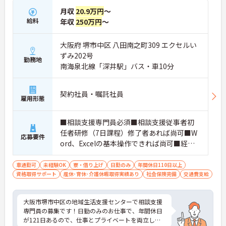
月収
20.9万円
～
給料
年収
250万円
～
大阪府 堺市中区 八田南之町309 エクセルい
ずみ202号
勤務地
南海泉北線「深井駅」バス・車10分
契約社員・嘱託社員
雇用形態
■相談支援専門員必須■相談支援従事者初
任者研修（7日課程）修了者あれば尚可■W
応募要件
ord、Excelの基本操作できれば尚可■経験
不問■普通自動車運転免許必須
車通勤可
未経験OK
寮・借り上げ
日勤のみ
年間休日110日以上
資格取得サポート
産休･育休･介護休暇取得実績あり
社会保険完備
交通費支給
大阪市堺市中区の地域生活支援センターで相談支援
専門員の募集です！日勤のみのお仕事で、年間休日
が121日あるので、仕事とプライベートを両立しや