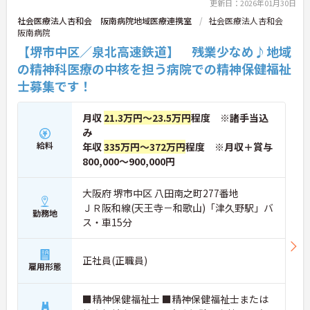
更新日：2026年01月30日
社会医療法人杏和会 阪南病院地域医療連携室
社会医療法人杏和会
阪南病院
【堺市中区／泉北高速鉄道】 残業少なめ♪地域
の精神科医療の中核を担う病院での精神保健福祉
士募集です！
月収
21.3万円～23.5万円
程度 ※諸手当込
み
給料
年収
335万円～372万円
程度 ※月収＋賞与
800,000～900,000円
大阪府 堺市中区 八田南之町277番地
ＪＲ阪和線(天王寺－和歌山)「津久野駅」バ
勤務地
ス・車15分
正社員(正職員)
雇用形態
■精神保健福祉士 ■精神保健福祉士または