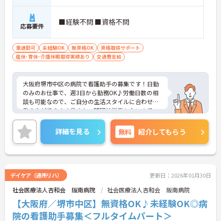
■経験不問 ■資格不問
応募要件
車通勤可
未経験OK
無資格OK
資格取得サポート
産休･育休･介護休暇取得実績あり
交通費支給
大阪府堺市中区の病院で看護助手の募集です！日勤
のみのお仕事で、週3日から勤務OK♪労働日数の相
談も可能なので、ご自分の生活スタイルに合わせた
働き方ができます◎また、時間外労働もないので、
終業後の予定が立てやすい職場です♪ご興味のある
方は、面接ポイントをお伝えしますので、お気軽に
詳細を見る
無料
紹介してもらう
ご連絡ください。
デイケア（通所リハ）
更新日：2026年01月30日
社会医療法人杏和会 阪南病院
社会医療法人杏和会 阪南病院
【大阪府／堺市中区】無資格OK♪未経験OK◎病
院の看護助手募集＜フルタイムパート＞