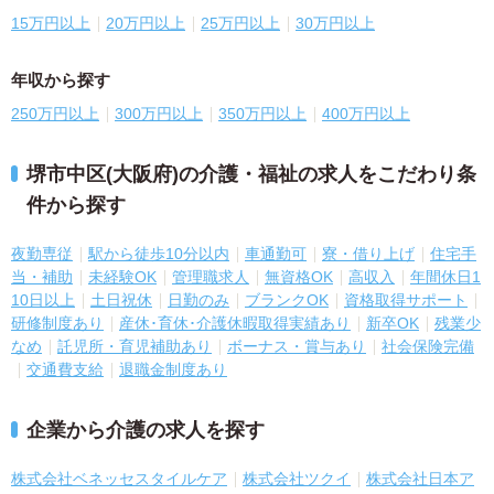
15万円以上
20万円以上
25万円以上
30万円以上
年収から探す
250万円以上
300万円以上
350万円以上
400万円以上
堺市中区(大阪府)の介護・福祉の求人をこだわり条
件から探す
夜勤専従
駅から徒歩10分以内
車通勤可
寮・借り上げ
住宅手
当・補助
未経験OK
管理職求人
無資格OK
高収入
年間休日1
10日以上
土日祝休
日勤のみ
ブランクOK
資格取得サポート
研修制度あり
産休･育休･介護休暇取得実績あり
新卒OK
残業少
なめ
託児所・育児補助あり
ボーナス・賞与あり
社会保険完備
交通費支給
退職金制度あり
企業から介護の求人を探す
株式会社ベネッセスタイルケア
株式会社ツクイ
株式会社日本ア