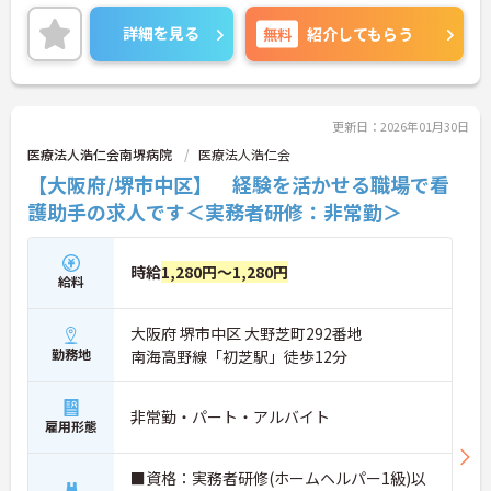
詳細を見る
無料
紹介してもらう
更新日：2026年01月30日
医療法人浩仁会南堺病院
医療法人浩仁会
【大阪府/堺市中区】 経験を活かせる職場で看
護助手の求人です＜実務者研修：非常勤＞
時給
1,280円～1,280円
給料
大阪府 堺市中区 大野芝町292番地
勤務地
南海高野線「初芝駅」徒歩12分
非常勤・パート・アルバイト
雇用形態
■資格：実務者研修(ホームヘルパー1級)以