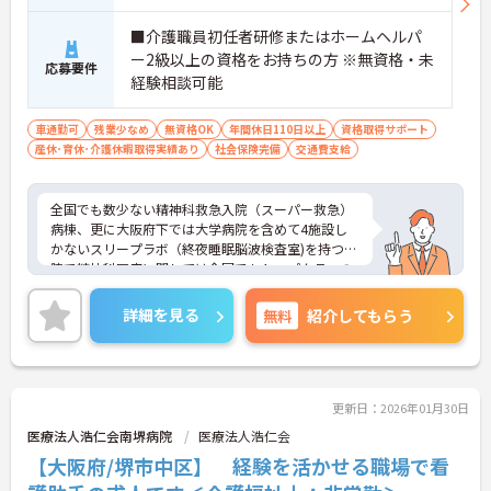
■介護職員初任者研修またはホームヘルパ
ー2級以上の資格をお持ちの方 ※無資格・未
応募要件
経験相談可能
車通勤可
残業少なめ
無資格OK
年間休日110日以上
資格取得サポート
産休･育休･介護休暇取得実績あり
社会保険完備
交通費支給
全国でも数少ない精神科救急入院（スーパー救急）
病棟、更に大阪府下では大学病院を含めて4施設し
かないスリープラボ（終夜睡眠脳波検査室)を持つ病
院で精神科医療に関しては全国でもトップクラスの
病院です！
看護助手として、入浴介助等の身の回りのお世話
詳細を見る
無料
紹介してもらう
や、病室のベッドメイキング等をお願いします。病
棟にはケアスタッフの他に、医師や看護師が配置さ
れているのでフォロー体制は万全です◎
医療・福祉のお仕事に興味をお持ちの方は是非お問
い合わせください！
更新日：2026年01月30日
医療法人浩仁会南堺病院
医療法人浩仁会
【大阪府/堺市中区】 経験を活かせる職場で看