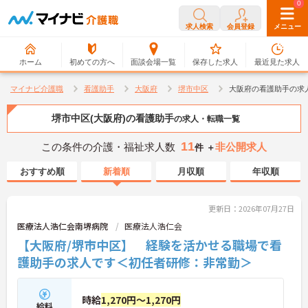
0
0
求人検索
会員登録
メニュー
ホーム
初めての方へ
面談会場一覧
保存した求人
最近見た求人
マイナビ介護職
看護助手
大阪府
堺市中区
大阪府の看護助手の求
堺市中区(大阪府)の看護助手
の求人・転職一覧
11
この条件の介護・福祉求人数
非公開求人
件 ＋
おすすめ順
新着順
月収順
年収順
更新日：2026年07月27日
医療法人浩仁会南堺病院
医療法人浩仁会
【大阪府/堺市中区】 経験を活かせる職場で看
護助手の求人です＜初任者研修：非常勤＞
時給
1,270円～1,270円
給料