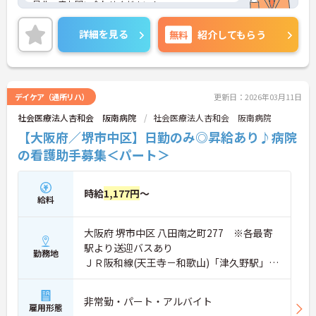
是非一度お問い合わせください！
詳細を見る
無料
紹介してもらう
デイケア（通所リハ）
更新日：2026年03月11日
社会医療法人杏和会 阪南病院
社会医療法人杏和会 阪南病院
【大阪府／堺市中区】日勤のみ◎昇給あり♪病院
の看護助手募集＜パート＞
時給
1,177円
～
給料
大阪府 堺市中区 八田南之町277 ※各最寄
駅より送迎バスあり
勤務地
ＪＲ阪和線(天王寺－和歌山)「津久野駅」徒
歩0分
非常勤・パート・アルバイト
雇用形態