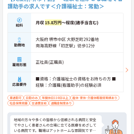
護助手の求人です＜介護福祉士：常勤＞
月収
15.8万円
～程度(諸手当含む)
給料
大阪府 堺市中区 大野芝町292番地
勤務地
南海高野線「初芝駅」徒歩12分
正社員(正職員)
雇用形態
■資格：介護福祉士の資格をお持ちの方 ■
応募要件
経験：介護職(看護助手)の経験必須
車通勤可
日勤のみ
年間休日110日以上
産休･育休･介護休暇取得実績あり
社会保険完備
交通費支給
退職金制度あり
地域の方々や多くの皆様から信頼される病院と安全
でやさしく患者さんの立場に立てる医療をめざして
いる病院です。職場はアットホームな雰囲気です。