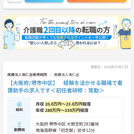
更新日：2026年07月27日
医療法人浩仁会南堺病院
医療法人浩仁会
【大阪府/堺市中区】 経験を活かせる職場で看
護助手の求人です＜初任者研修：常勤＞
月収
20.0万円～23.0万円
程度
給料
年収
280万円～330万円
程度
大阪府 堺市中区 大野芝町292番地
勤務地
南海高野線「初芝駅」徒歩12分