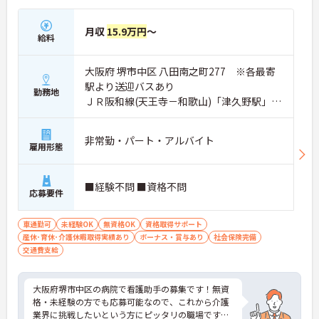
月収
15.9万円
～
給料
大阪府 堺市中区 八田南之町277 ※各最寄
駅より送迎バスあり
勤務地
ＪＲ阪和線(天王寺－和歌山)「津久野駅」徒
歩0分
非常勤・パート・アルバイト
雇用形態
■経験不問 ■資格不問
応募要件
車通勤可
未経験OK
無資格OK
資格取得サポート
産休･育休･介護休暇取得実績あり
ボーナス・賞与あり
社会保険完備
交通費支給
大阪府堺市中区の病院で看護助手の募集です！無資
格・未経験の方でも応募可能なので、これから介護
業界に挑戦したいという方にピッタリの職場です◎