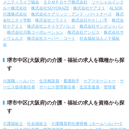
メニティライフ協会
ＳＯＭＰＯケア株式会社
ソーシャルインク
ルー株式会社
株式会社SOYOKAZE
株式会社ケア２１
ALSOK
介護株式会社
株式会社ケアリッツ・アンド・パートナーズ
株式
会社ニチイ学館
株式会社ソラスト
株式会社やさしい手
株式会
社ケア２１
株式会社ニチイケアパレス
株式会社サンガジャパン
株式会社川島コーポレーション
株式会社アンビス
株式会社サ
ンウェルズ
株式会社スーパー・コート
社会福祉法人ノテ福祉
会
堺市中区(大阪府)の介護・福祉の求人を職種から探
す
介護職・ヘルパー
生活相談員
看護助手
ケアマネージャー
サ
ービス提供責任者
サービス管理責任者
生活支援員
管理者
堺市中区(大阪府)の介護・福祉の求人を資格から探
す
介護福祉士
社会福祉士
介護職員初任者研修（ホームヘルパー2