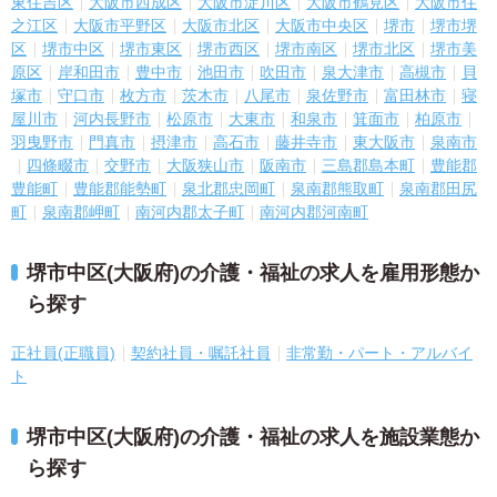
東住吉区
大阪市西成区
大阪市淀川区
大阪市鶴見区
大阪市住
之江区
大阪市平野区
大阪市北区
大阪市中央区
堺市
堺市堺
区
堺市中区
堺市東区
堺市西区
堺市南区
堺市北区
堺市美
原区
岸和田市
豊中市
池田市
吹田市
泉大津市
高槻市
貝
塚市
守口市
枚方市
茨木市
八尾市
泉佐野市
富田林市
寝
屋川市
河内長野市
松原市
大東市
和泉市
箕面市
柏原市
羽曳野市
門真市
摂津市
高石市
藤井寺市
東大阪市
泉南市
四條畷市
交野市
大阪狭山市
阪南市
三島郡島本町
豊能郡
豊能町
豊能郡能勢町
泉北郡忠岡町
泉南郡熊取町
泉南郡田尻
町
泉南郡岬町
南河内郡太子町
南河内郡河南町
堺市中区(大阪府)の介護・福祉の求人を雇用形態か
ら探す
正社員(正職員)
契約社員・嘱託社員
非常勤・パート・アルバイ
ト
堺市中区(大阪府)の介護・福祉の求人を施設業態か
ら探す