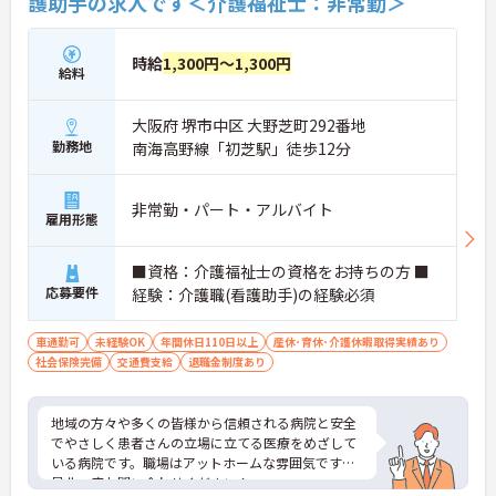
護助手の求人です＜介護福祉士：非常勤＞
時給
1,300円～1,300円
給料
大阪府 堺市中区 大野芝町292番地
勤務地
南海高野線「初芝駅」徒歩12分
非常勤・パート・アルバイト
雇用形態
■資格：介護福祉士の資格をお持ちの方 ■
応募要件
経験：介護職(看護助手)の経験必須
車通勤可
未経験OK
年間休日110日以上
産休･育休･介護休暇取得実績あり
社会保険完備
交通費支給
退職金制度あり
地域の方々や多くの皆様から信頼される病院と安全
でやさしく患者さんの立場に立てる医療をめざして
いる病院です。職場はアットホームな雰囲気です。
是非一度お問い合わせください！