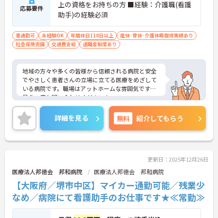
上の資格をお持ちの方 ■経験：介護職(看護
応募要件
助手)の経験必須
車通勤可
未経験OK
年間休日110日以上
産休･育休･介護休暇取得実績あり
社会保険完備
交通費支給
退職金制度あり
地域の方々や多くの皆様から信頼される病院と安全
でやさしく患者さんの立場に立てる医療をめざして
いる病院です。職場はアットホームな雰囲気です。
是非一度お問い合わせください！
詳細を見る
無料
紹介してもらう
更新日：2025年12月26日
医療法人邦徳会 邦和病院
医療法人邦徳会 邦和病院
【大阪府／堺市中区】マイカー通勤可能／残業少
なめ／病院にて看護助手のお仕事です★≪常勤≫