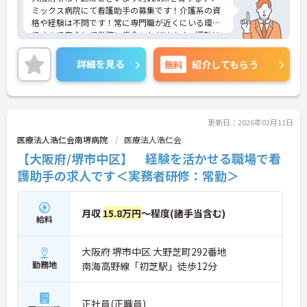
ミックス病院にて看護助手の募集です！介護系の資
格や経験は不問です！常に専門職が近くにいる環境
ですので安心して業務に専念いただけます。通勤は
マイカー利用OK◎駐車場も完備されているので、通
勤ラクラクです♪
詳細を見る
無料
紹介してもらう
ご興味ある方には、面接対策ポイントなど、さらに
詳細をお話しいたしますのでお気軽にご相談くださ
い！
更新日：2026年03月11日
医療法人浩仁会南堺病院
医療法人浩仁会
【大阪府/堺市中区】 経験を活かせる職場で看
護助手の求人です＜実務者研修：常勤＞
月収
15.8万円
～程度(諸手当含む)
給料
大阪府 堺市中区 大野芝町292番地
勤務地
南海高野線「初芝駅」徒歩12分
正社員(正職員)