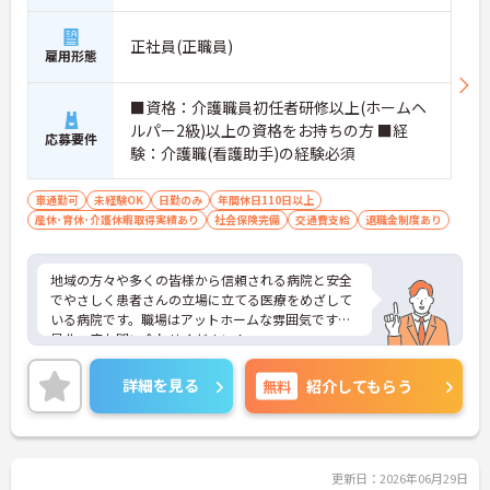
正社員(正職員)
雇用形態
■資格：介護職員初任者研修以上(ホームヘ
ルパー2級)以上の資格をお持ちの方 ■経
応募要件
験：介護職(看護助手)の経験必須
車通勤可
未経験OK
日勤のみ
年間休日110日以上
産休･育休･介護休暇取得実績あり
社会保険完備
交通費支給
退職金制度あり
地域の方々や多くの皆様から信頼される病院と安全
でやさしく患者さんの立場に立てる医療をめざして
いる病院です。職場はアットホームな雰囲気です。
是非一度お問い合わせください！
詳細を見る
無料
紹介してもらう
更新日：2026年06月29日