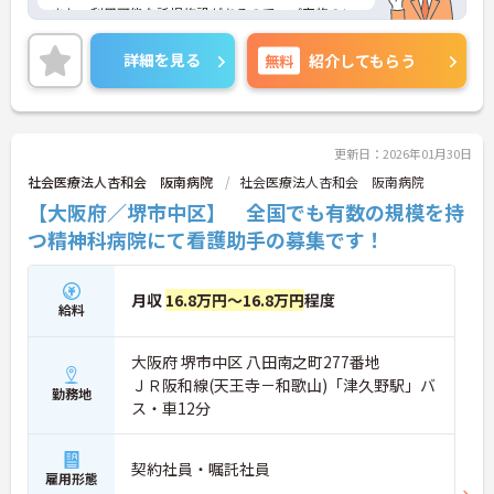
また、利用可能な託児施設があるので、ご家族のい
る方でも安心して働くことができます♪ご興味のあ
る方は、面接ポイントをお伝えしますので、お気軽
詳細を見る
無料
紹介してもらう
にご連絡ください。
更新日：2026年01月30日
社会医療法人杏和会 阪南病院
社会医療法人杏和会 阪南病院
【大阪府／堺市中区】 全国でも有数の規模を持
つ精神科病院にて看護助手の募集です！
月収
16.8万円～16.8万円
程度
給料
大阪府 堺市中区 八田南之町277番地
ＪＲ阪和線(天王寺－和歌山)「津久野駅」バ
勤務地
ス・車12分
契約社員・嘱託社員
雇用形態