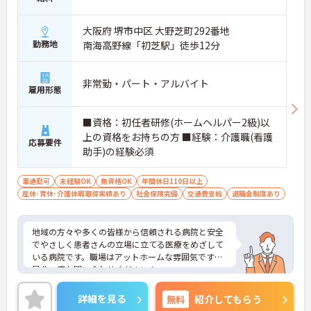
大阪府 堺市中区 大野芝町292番地
勤務地
南海高野線「初芝駅」徒歩12分
非常勤・パート・アルバイト
雇用形態
■資格：初任者研修(ホームヘルパー2級)以
上の資格をお持ちの方 ■経験：介護職(看護
応募要件
助手)の経験必須
車通勤可
未経験OK
無資格OK
年間休日110日以上
産休･育休･介護休暇取得実績あり
社会保険完備
交通費支給
退職金制度あり
地域の方々や多くの皆様から信頼される病院と安全
でやさしく患者さんの立場に立てる医療をめざして
いる病院です。職場はアットホームな雰囲気です。
是非一度お問い合わせください！
詳細を見る
無料
紹介してもらう