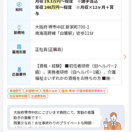
月収
19.3万円
～程度 ※諸手当込
年収
246万円
～程度 ※月収×12ヶ月＋賞
給料
与
大阪府 堺市中区 新家町700-1
勤務地
南海高野線「白鷺駅」徒歩11分
正社員(正職員)
雇用形態
【資格・経験】 ■初任者研修（旧ヘルパー2
級）、実務者研修（旧ヘルパー1級）、介護
応募要件
福祉士いずれかの資格をお持ちの方 ■施設
にて実務経験がある方
車通勤可
未経験OK
残業少なめ
産休･育休･介護休暇取得実績あり
社会保険完備
交通費支給
大阪府堺市中区にございます病院にて、常勤の看護
助手の募集です！
残業少なめ！お仕事終わりのプライベートな時間も
大拙にしていただけます！