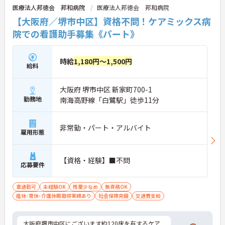
医療法人邦徳会 邦和病院
医療法人邦徳会 邦和病院
【大阪府／堺市中区】資格不問！ケアミックス病
院での看護助手募集《パート》
時給
1,180円～1,500円
給料
大阪府 堺市中区 新家町700-1
勤務地
南海高野線「白鷺駅」徒歩11分
非常勤・パート・アルバイト
雇用形態
【資格・経験】■不問
応募要件
車通勤可
未経験OK
残業少なめ
無資格OK
産休･育休･介護休暇取得実績あり
社会保険完備
交通費支給
大阪府堺市中区にございます約120床を有するケア