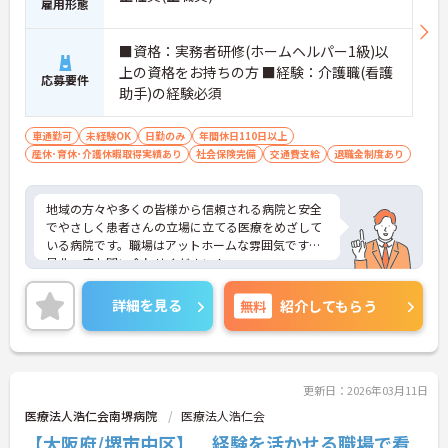
雇用形態
■資格：実務者研修(ホームヘルパー1級)以
上の資格をお持ちの方 ■経験：介護職(看護
応募要件
助手)の経験必須
車通勤可
未経験OK
日勤のみ
年間休日110日以上
産休･育休･介護休暇取得実績あり
社会保険完備
交通費支給
退職金制度あり
地域の方々や多くの皆様から信頼される病院と安全
でやさしく患者さんの立場に立てる医療をめざして
いる病院です。職場はアットホームな雰囲気です。
是非一度お問い合わせください！
詳細を見る
無料
紹介してもらう
更新日：2026年03月11日
医療法人浩仁会南堺病院
医療法人浩仁会
【大阪府/堺市中区】 経験を活かせる職場で看