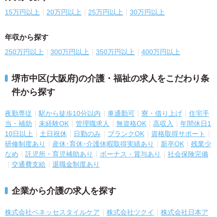
15万円以上
20万円以上
25万円以上
30万円以上
年収から探す
250万円以上
300万円以上
350万円以上
400万円以上
堺市中区(大阪府)の介護・福祉の求人をこだわり条
件から探す
夜勤専従
駅から徒歩10分以内
車通勤可
寮・借り上げ
住宅手
当・補助
未経験OK
管理職求人
無資格OK
高収入
年間休日1
10日以上
土日祝休
日勤のみ
ブランクOK
資格取得サポート
研修制度あり
産休･育休･介護休暇取得実績あり
新卒OK
残業少
なめ
託児所・育児補助あり
ボーナス・賞与あり
社会保険完備
交通費支給
退職金制度あり
企業から介護の求人を探す
株式会社ベネッセスタイルケア
株式会社ツクイ
株式会社日本ア