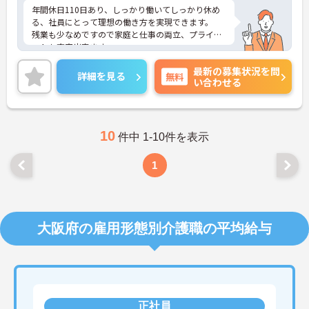
年間休日110日あり、しっかり働いてしっかり休め
る、社員にとって理想の働き方を実現できます。
残業も少なめですので家庭と仕事の両立、プライベ
ートも充実出来ます。
最寄り駅より徒歩圏内と好立地にあるので、通勤の
最新の募集状況を問
ストレスが少ないのも嬉しいポイントです。
詳細を見る
無料
い合わせる
ご興味がある方は是非一度マイナビまでお問合せ下
さい。更に詳細などお伝えします。
10
件中 1-10件を表示
1
大阪府の雇用形態別介護職の平均給与
正社員