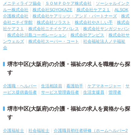
メニティライフ協会
ＳＯＭＰＯケア株式会社
ソーシャルインク
ルー株式会社
株式会社SOYOKAZE
株式会社ケア２１
ALSOK
介護株式会社
株式会社ケアリッツ・アンド・パートナーズ
株式
会社ニチイ学館
株式会社ソラスト
株式会社やさしい手
株式会
社ケア２１
株式会社ニチイケアパレス
株式会社サンガジャパン
株式会社川島コーポレーション
株式会社アンビス
株式会社サ
ンウェルズ
株式会社スーパー・コート
社会福祉法人ノテ福祉
会
堺市中区(大阪府)の介護・福祉の求人を職種から探
す
介護職・ヘルパー
生活相談員
看護助手
ケアマネージャー
サ
ービス提供責任者
サービス管理責任者
生活支援員
管理者
堺市中区(大阪府)の介護・福祉の求人を資格から探
す
介護福祉士
社会福祉士
介護職員初任者研修（ホームヘルパー2