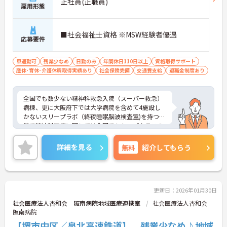
正社員(正職員)
雇用形態
■社会福祉士資格 ※MSW経験者優遇
応募要件
車通勤可
残業少なめ
日勤のみ
年間休日110日以上
資格取得サポート
産休･育休･介護休暇取得実績あり
社会保険完備
交通費支給
退職金制度あり
全国でも数少ない精神科救急入院（スーパー救急）
病棟、更に大阪府下では大学病院を含めて4施設し
かないスリープラボ（終夜睡眠脳波検査室)を持つ病
院で精神科医療に関しては全国でもトップクラスの
病院です！
地域医療連携室における社会福祉士業務全般を行っ
詳細を見る
無料
紹介してもらう
ていただきます。経験を活かしてスキルアップした
い方におすすめです！
ご興味ある方には、面接のポイントなど、さらに詳
細をお話致しますのでお気軽にご相談ください。
更新日：2026年01月30日
社会医療法人杏和会 阪南病院地域医療連携室
社会医療法人杏和会
阪南病院
【堺市中区／泉北高速鉄道】 残業少なめ♪地域