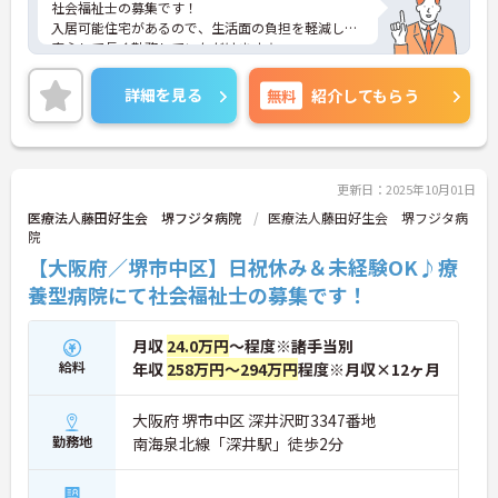
社会福祉士の募集です！
入居可能住宅があるので、生活面の負担を軽減し、
安心して長く勤務していただけます☆
また、残業が無いので、家庭との両立が叶います♪
さらに、マイカー通勤可能で、駅から徒歩7分の立
詳細を見る
無料
紹介してもらう
地なので、通勤らくらくです◎
ご興味のある方には、面接対策ポイントなど、さら
に詳細をお話しいたしますのでお気軽にご相談くだ
さい！
更新日：2025年10月01日
医療法人藤田好生会 堺フジタ病院
医療法人藤田好生会 堺フジタ病
院
【大阪府／堺市中区】日祝休み＆未経験OK♪療
養型病院にて社会福祉士の募集です！
月収
24.0万円
～程度※諸手当別
給料
年収
258万円～294万円
程度※月収×12ヶ月
大阪府 堺市中区 深井沢町3347番地
勤務地
南海泉北線「深井駅」徒歩2分