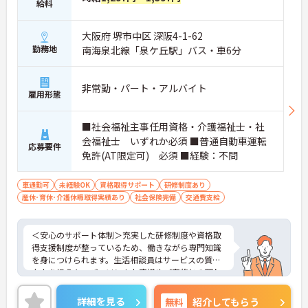
給料
大阪府 堺市中区 深阪4-1-62
勤務地
南海泉北線「泉ケ丘駅」バス・車6分
非常勤・パート・アルバイト
雇用形態
■社会福祉主事任用資格・介護福祉士・社
会福祉士 いずれか必須 ■普通自動車運転
応募要件
免許(AT限定可) 必須 ■経験：不問
車通勤可
未経験OK
資格取得サポート
研修制度あり
産休･育休･介護休暇取得実績あり
社会保険完備
交通費支給
＜安心のサポート体制＞充実した研修制度や資格取
得支援制度が整っているため、働きながら専門知識
を身につけられます。生活相談員はサービスの質の
向上を担うキーパーソン！お客様やご家族との関わ
りを通じて、自分自身の人間性も磨いていけるやり
がいのあるお仕事です。
詳細を見る
無料
紹介してもらう