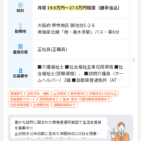
月収
19.5万円～27.5万円
程度（諸手当込）
給料
大阪府 堺市南区 御池台5-2-6
勤務地
南海泉北線「栂・美木多駅」バス・車6分
正社員(正職員)
雇用形態
■介護福祉士 ■社会福祉主事任用資格 ■社
会福祉士(受験資格）、 ■訪問介護員（ホー
応募要件
ムヘルパー）2級 ■自動車普通免許（AT
可） ※資格がなくてもご応募いただけま
す。
車通勤可
住宅手当・補助
土日祝休
無資格OK
年間休日110日以上
資格取得サポート
研修制度あり
産休･育休･介護休暇取得実績あり
社会保険完備
交通費支給
退職金制度あり
豊かな自然に囲まれた障害者通所施設で生活支援員
を募集中☆
土日祝を公休日数に含めた年間休日125日＆残業も
少なめですので、家庭と仕事の両立、プライベート