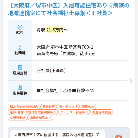
【大阪府／堺市中区】入居可能住宅あり☆病院の
地域連携室にて社会福祉士募集＜正社員＞
月収
21.5万円
～
給料
大阪府 堺市中区 新家町700-1
勤務地
南海高野線「白鷺駅」徒歩7分
正社員(正職員)
雇用形態
■社会福祉士必須 ■経験不問
応募要件
駅から徒歩10分以内
車通勤可
寮・借り上げ
日勤のみ
産休･育休･介護休暇取得実績あり
ボーナス・賞与あり
社会保険完備
交通費支給
退職金制度あり
大阪府堺市中区に位置する、病院の地域連携室にて