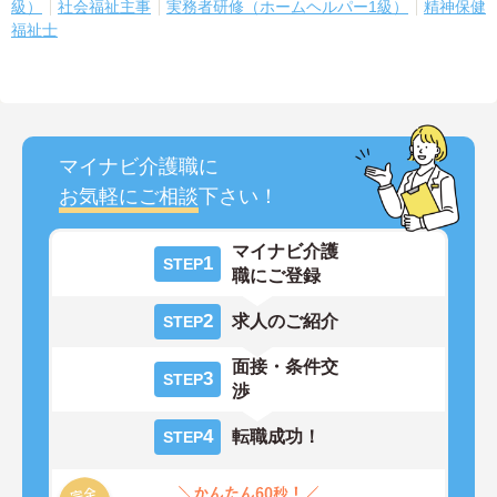
級）
社会福祉主事
実務者研修（ホームヘルパー1級）
精神保健
福祉士
マイナビ介護職に
お気軽にご相談
下さい！
マイナビ介護
1
STEP
職にご登録
2
求人のご紹介
STEP
面接・条件交
3
STEP
渉
4
転職成功！
STEP