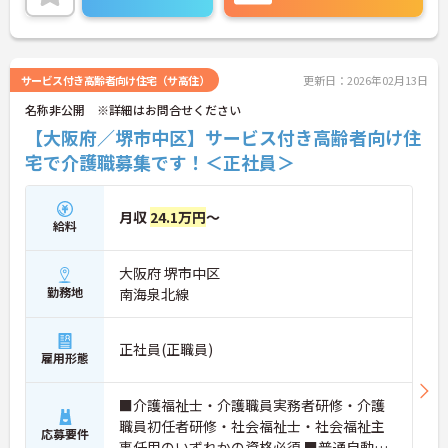
平均10時間程度なのでワークライフバランスを保ち
ながらご勤務いただけます。
ご興味のある方には、面接対策ポイントなど、さら
に詳細をお話しいたしますのでお気軽にご相談くだ
さい！
サービス付き高齢者向け住宅（サ高住）
更新日：2026年02月13日
名称非公開 ※詳細はお問合せください
【大阪府／堺市中区】サービス付き高齢者向け住
宅で介護職募集です！＜正社員＞
月収
24.1万円
～
給料
大阪府 堺市中区
勤務地
南海泉北線
正社員(正職員)
雇用形態
■介護福祉士・介護職員実務者研修・介護
職員初任者研修・社会福祉士・社会福祉主
応募要件
事任用のいずれかの資格必須 ■普通自動車