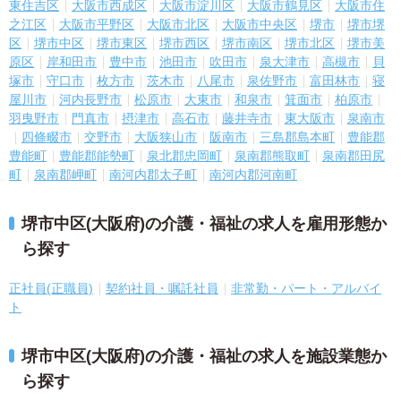
東住吉区
大阪市西成区
大阪市淀川区
大阪市鶴見区
大阪市住
之江区
大阪市平野区
大阪市北区
大阪市中央区
堺市
堺市堺
区
堺市中区
堺市東区
堺市西区
堺市南区
堺市北区
堺市美
原区
岸和田市
豊中市
池田市
吹田市
泉大津市
高槻市
貝
塚市
守口市
枚方市
茨木市
八尾市
泉佐野市
富田林市
寝
屋川市
河内長野市
松原市
大東市
和泉市
箕面市
柏原市
羽曳野市
門真市
摂津市
高石市
藤井寺市
東大阪市
泉南市
四條畷市
交野市
大阪狭山市
阪南市
三島郡島本町
豊能郡
豊能町
豊能郡能勢町
泉北郡忠岡町
泉南郡熊取町
泉南郡田尻
町
泉南郡岬町
南河内郡太子町
南河内郡河南町
堺市中区(大阪府)の介護・福祉の求人を雇用形態か
ら探す
正社員(正職員)
契約社員・嘱託社員
非常勤・パート・アルバイ
ト
堺市中区(大阪府)の介護・福祉の求人を施設業態か
ら探す