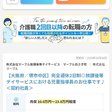
＜夜勤なしでプライベートも充実！柔軟な働き方＞
勤務曜日は相談可能♪ライフスタイルに合わせた働
き方が可能です。産休・育休制度も整っており、長
く安心して働ける環境です。
更新日：2026年03月06日
株式会社マーブル放課後等デイサービス マーブル白さぎ校
株式会社
マーブル
【大阪府／堺市中区】完全週休2日制◎放課後等
デイサービスにおける児童指導員のお仕事です♪
＜契約社員＞
月収
20.0万円～23.0万円
程度
給料