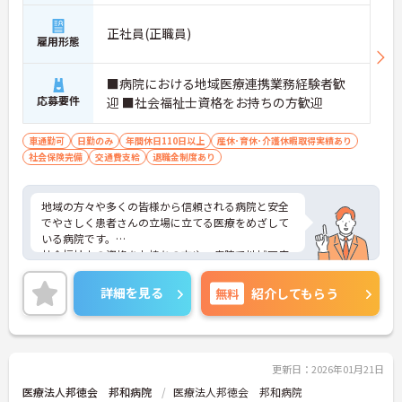
正社員(正職員)
雇用形態
■病院における地域医療連携業務経験者歓
応募要件
迎 ■社会福祉士資格をお持ちの方歓迎
車通勤可
日勤のみ
年間休日110日以上
産休･育休･介護休暇取得実績あり
社会保険完備
交通費支給
退職金制度あり
地域の方々や多くの皆様から信頼される病院と安全
でやさしく患者さんの立場に立てる医療をめざして
いる病院です。
社会福祉士の資格をお持ちの方や、病院で地域医療
連携業務経験をお持ちの方にピッタリの求人です。
職場はアットホームな雰囲気です。
詳細を見る
無料
紹介してもらう
是非一度お問い合わせください！
更新日：2026年01月21日
医療法人邦徳会 邦和病院
医療法人邦徳会 邦和病院