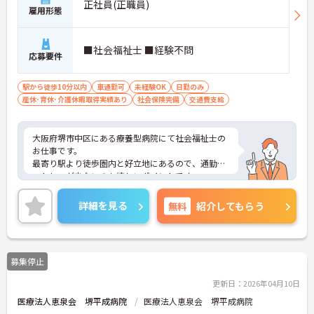
正社員(正職員)
雇用形態
■社会福祉士 ■経験不問
応募要件
駅から徒歩10分以内
車通勤可
未経験OK
日勤のみ
産休･育休･介護休暇取得実績あり
社会保険完備
交通費支給
大阪府堺市中区にある療養型病院にて社会福祉士の
お仕事です。
最寄り駅より徒歩圏内と好立地にあるので、通勤の
ストレスが少ないのも嬉しいポイントです。
ご興味ある方には、面接対策ポイントなど、さらに
詳細をお話しいたしますのでお気軽にご相談くださ
詳細を見る
無料
紹介してもらう
い。
募集停止
更新日：2026年04月10日
医療法人恵泉会 堺平成病院
医療法人恵泉会 堺平成病院