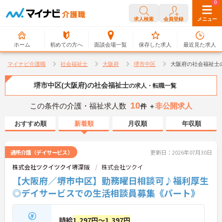
0
0
求人検索
会員登録
メニュー
ホーム
初めての方へ
面談会場一覧
保存した求人
最近見た求人
マイナビ介護職
社会福祉士
大阪府
堺市中区
大阪府の社会福祉士
堺市中区(大阪府)の社会福祉士
の求人・転職一覧
10
この条件の介護・福祉求人数
非公開求人
件 ＋
おすすめ順
新着順
月収順
年収順
通所介護（デイサービス）
更新日：2026年07月30日
株式会社ツクイツクイ堺深阪
株式会社ツクイ
【大阪府／堺市中区】勤務曜日相談可♪福利厚生
◎デイサービスでの生活相談員募集《パート》
時給
1,297円～1,397円