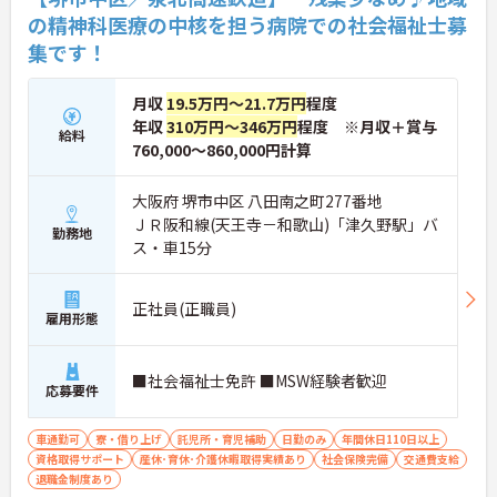
の精神科医療の中核を担う病院での社会福祉士募
集です！
月収
19.5万円～21.7万円
程度
年収
310万円～346万円
程度 ※月収＋賞与
給料
760,000～860,000円計算
大阪府 堺市中区 八田南之町277番地
ＪＲ阪和線(天王寺－和歌山)「津久野駅」バ
勤務地
ス・車15分
正社員(正職員)
雇用形態
■社会福祉士免許 ■MSW経験者歓迎
応募要件
車通勤可
寮・借り上げ
託児所・育児補助
日勤のみ
年間休日110日以上
資格取得サポート
産休･育休･介護休暇取得実績あり
社会保険完備
交通費支給
退職金制度あり