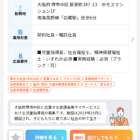
大阪府 堺市中区 新家町347-13 中モズマン
ション1F
勤務地
南海高野線「白鷺駅」徒歩6分
契約社員・嘱託社員
雇用形態
■児童指導員、社会福祉士、精神保健福祉
士：いずれか必須 ■実務経験：必須（ブラ
応募要件
ンク：可）
駅から徒歩10分以内
残業少なめ
ブランクOK
資格取得サポート
研修制度あり
産休･育休･介護休暇取得実績あり
ボーナス・賞与あり
社会保険完備
交通費支給
大阪府堺市中区に位置する放課後等デイサービスに
おける児童指導員の募集です。施設は2019年10月に
開設され、子どもたちに寄り添い社会の中で生きて
いくためのサポートを行っています。
休日は完全週休2日制なので、プライベートとのメ
リハリをつけた働き方ができます。また、残業は月
詳細を見る
無料
紹介してもらう