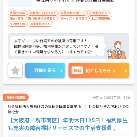
免許（AT限定可）必須
残業少なめ
年間休日110日以上
資格取得サポート
研修制度あり
産休･育休･介護休暇取得実績あり
ボーナス・賞与あり
社会保険完備
交通費支給
退職金制度あり
大手グループの施設での介護職の募集です！
団体保険割引等、福利厚生が充実しています♪ 長
く働きやすい環境を求める方におすすめです◎
しっかりと研修制度も整っているので、スキルに自
信がない方でもご安心ください☆
ご興味のある方には、面接対策ポイントなど、さら
詳細を見る
無料
紹介してもらう
に詳細をお話しいたしますのでお気軽にご相談くだ
さい！
障がい者施設
更新日：2026年01月30日
社会福祉法人堺あけぼの福祉会障害者事業所
社会福祉法人堺あけぼの
福祉会
【大阪府／堺市南区】年間休日125日！福利厚生
も充実の障害福祉サービスでの生活支援員♪