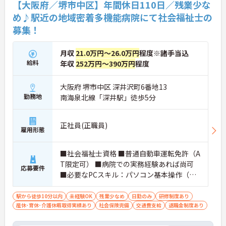
【大阪府／堺市中区】年間休日110日／残業少な
め♪駅近の地域密着多機能病院にて社会福祉士の
募集！
月収
21.0万円～26.0万円
程度※諸手当込
給料
年収
252万円～390万円
程度
大阪府 堺市中区 深井沢町6番地13
勤務地
南海泉北線「深井駅」徒歩5分
正社員(正職員)
雇用形態
■社会福祉士資格 ■普通自動車運転免許（A
T限定可） ■病院での実務経験あれば尚可
応募要件
■必要なPCスキル：パソコン基本操作（エ
クセル・ワード）
駅から徒歩10分以内
未経験OK
残業少なめ
日勤のみ
研修制度あり
産休･育休･介護休暇取得実績あり
社会保険完備
交通費支給
退職金制度あり