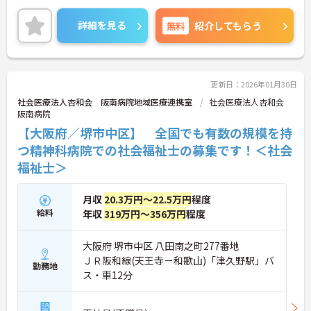
も充実出来ます♪
住宅手当や扶養手当等、福利厚生も充実しています
詳細を見る
無料
紹介してもらう
ので、ライフステージが変わっても長く働くことが
出来る環境が整っています！
資格をお持ちでない方でもご応募いただけますの
で、ご興味がある方は是非一度マイナビまでお問い
合わせ下さい！！
更新日：2026年01月30日
社会医療法人杏和会 阪南病院地域医療連携室
社会医療法人杏和会
阪南病院
【大阪府／堺市中区】 全国でも有数の規模を持
つ精神科病院での社会福祉士の募集です！＜社会
福祉士＞
月収
20.3万円～22.5万円
程度
給料
年収
319万円～356万円
程度
大阪府 堺市中区 八田南之町277番地
ＪＲ阪和線(天王寺－和歌山)「津久野駅」バ
勤務地
ス・車12分