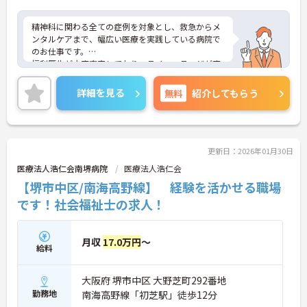
精神科に関わる全ての症例を対象とし、救急からメ
ンタルケアまで、幅広い医療を実践している病院で
のお仕事です。
福利厚生が大変充実しており、ライフステージが変
わっても安心して長く働くことが出来る環境が整っ
ています。
詳細を見る
無料
紹介してもらう
また残業少なめで年間休日120日とお休みもしっか
り取得出来ますし、マイカー通勤OKで毎日の通勤が
楽々という点も魅力です。
興味をお持ちの方はお気軽にお問い合わせ下さい！
更新日：2026年01月30日
医療法人浩仁会南堺病院
医療法人浩仁会
【堺市中区/南海高野線】 経験を活かせる職場
です！社会福祉士の求人！
月収
17.0万円
～
給料
大阪府 堺市中区 大野芝町292番地
勤務地
南海高野線「初芝駅」徒歩12分