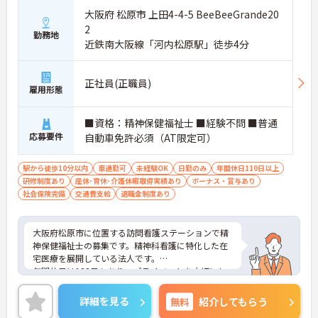
大阪府 松原市 上田4-4-5 BeeBeeGrande20
2
勤務地
近鉄南大阪線「河内松原駅」徒歩4分
正社員(正職員)
雇用形態
■資格：精神保健福祉士 ■経験不問 ■普通
応募要件
自動車免許必須（AT限定可）
駅から徒歩10分以内
車通勤可
未経験OK
日勤のみ
年間休日110日以上
研修制度あり
産休･育休･介護休暇取得実績あり
ボーナス・賞与あり
社会保険完備
交通費支給
退職金制度あり
大阪府松原市に位置する訪問看護ステーションで精
神保健福祉士の募集です。精神科看護に特化した在
宅医療を展開している法人です。
年間休日は123日もあり、プライベートを大切にし
ながらご勤務いただけます。
ご利用者一人ひとりの状況に合わせた最適なサービ
詳細を見る
無料
紹介してもらう
スができる環境です。