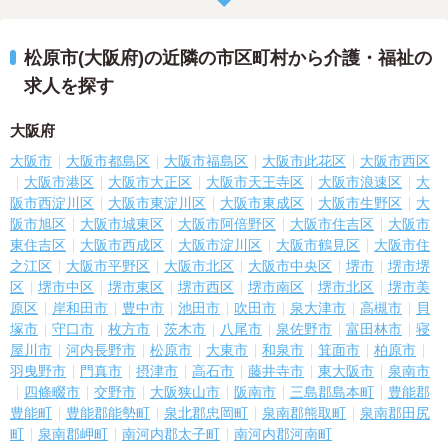
松原市(大阪府)の近隣の市区町村から介護・福祉の
求人を探す
大阪府
大阪市
大阪市都島区
大阪市福島区
大阪市此花区
大阪市西区
大阪市港区
大阪市大正区
大阪市天王寺区
大阪市浪速区
大
阪市西淀川区
大阪市東淀川区
大阪市東成区
大阪市生野区
大
阪市旭区
大阪市城東区
大阪市阿倍野区
大阪市住吉区
大阪市
東住吉区
大阪市西成区
大阪市淀川区
大阪市鶴見区
大阪市住
之江区
大阪市平野区
大阪市北区
大阪市中央区
堺市
堺市堺
区
堺市中区
堺市東区
堺市西区
堺市南区
堺市北区
堺市美
原区
岸和田市
豊中市
池田市
吹田市
泉大津市
高槻市
貝
塚市
守口市
枚方市
茨木市
八尾市
泉佐野市
富田林市
寝
屋川市
河内長野市
松原市
大東市
和泉市
箕面市
柏原市
羽曳野市
門真市
摂津市
高石市
藤井寺市
東大阪市
泉南市
四條畷市
交野市
大阪狭山市
阪南市
三島郡島本町
豊能郡
豊能町
豊能郡能勢町
泉北郡忠岡町
泉南郡熊取町
泉南郡田尻
町
泉南郡岬町
南河内郡太子町
南河内郡河南町