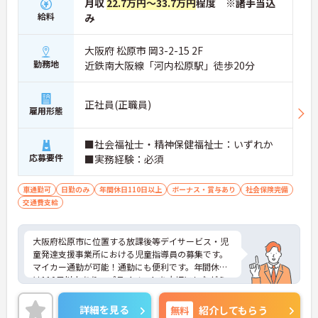
月収
22.7万円～33.7万円
程度 ※諸手当込
給料
み
大阪府 松原市 岡3-2-15 2F
勤務地
近鉄南大阪線「河内松原駅」徒歩20分
正社員(正職員)
雇用形態
■社会福祉士・精神保健福祉士：いずれか
応募要件
■実務経験：必須
車通勤可
日勤のみ
年間休日110日以上
ボーナス・賞与あり
社会保険完備
交通費支給
大阪府松原市に位置する放課後等デイサービス・児
童発達支援事業所における児童指導員の募集です。
マイカー通勤が可能！通勤にも便利です。年間休日
は110日以上あり、プライベートを大切にしながら
ご勤務いただけます。ご興味のある方には、面接対
策ポイントなど、さらに詳細をお話しいたしますの
詳細を見る
無料
紹介してもらう
でお気軽にご相談ください！