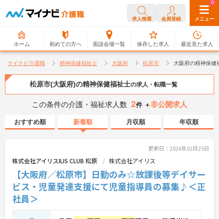
0
0
求人検索
会員登録
メニュー
ホーム
初めての方へ
面談会場一覧
保存した求人
最近見た求人
マイナビ介護職
精神保健福祉士
大阪府
松原市
大阪府の精神保健
松原市(大阪府)の精神保健福祉士
の求人・転職一覧
2
この条件の介護・福祉求人数
非公開求人
件 ＋
おすすめ順
新着順
月収順
年収順
更新日：2026年02月25日
株式会社アイリスILIS CLUB 松原
株式会社アイリス
【大阪府／松原市】日勤のみ☆放課後等デイサー
ビス・児童発達支援にて児童指導員の募集♪＜正
社員＞