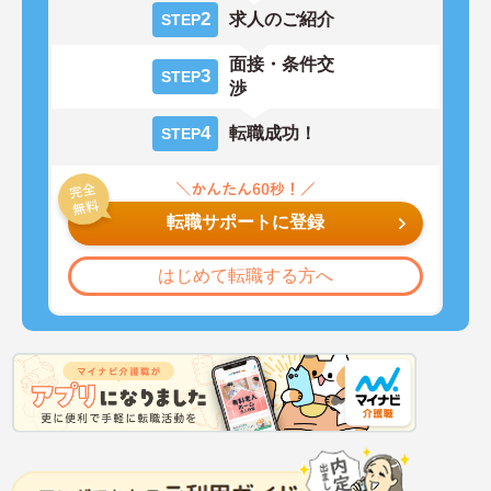
2
求人のご紹介
STEP
面接・条件交
3
STEP
渉
4
転職成功！
STEP
転職サポートに登録
はじめて転職する方へ