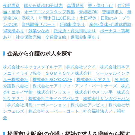
夜勤専従
駅から徒歩10分以内
車通勤可
寮・借り上げ
住宅手
当・補助
オープニングスタッフ募集
未経験OK
管理職求人
無
資格OK
高収入
年間休日110日以上
土日祝休
日勤のみ
ブラ
ンクOK
資格取得サポート
研修制度あり
産休･育休･介護休暇取
得実績あり
残業少なめ
託児所・育児補助あり
ボーナス・賞与
あり
社会保険完備
交通費支給
退職金制度あり
企業から介護の求人を探す
株式会社ベネッセスタイルケア
株式会社ツクイ
株式会社日本ア
メニティライフ協会
ＳＯＭＰＯケア株式会社
ソーシャルインク
ルー株式会社
株式会社SOYOKAZE
株式会社ケア２１
ALSOK
介護株式会社
株式会社ケアリッツ・アンド・パートナーズ
株式
会社ニチイ学館
株式会社ソラスト
株式会社やさしい手
株式会
社ケア２１
株式会社ニチイケアパレス
株式会社サンガジャパン
株式会社川島コーポレーション
株式会社アンビス
株式会社サ
ンウェルズ
株式会社スーパー・コート
社会福祉法人ノテ福祉
会
松原市(大阪府)の介護・福祉の求人を職種から探す