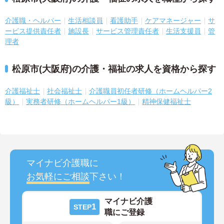
介護職・ヘルパー
生活相談員
看護助手
ケアマネージャー
サ
ービス提供責任者
施設長
サービス管理責任者
生活支援員
管
理者
松原市(大阪府)の介護・福祉の求人を資格から探す
介護福祉士
社会福祉士
介護職員初任者研修（ホームヘルパー2
級）
実務者研修（ホームヘルパー1級）
精神保健福祉士
マイナビ介護職に
お気軽にご相談
下さい！
マイナビ介護
1
STEP
職にご登録