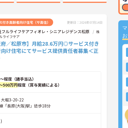
ス付き高齢者向け住宅（サ高住）
更新日：2026年07月14日
マ
社フルライフケアフィオレ・シニアレジデンス松原
株
お
ルライフケア
府／松原市】月給28.6万円◎サービス付き
者向け住宅にてサービス提供責任者募集＜正
＞
～程度（諸手当込）
～500万円
程度（賞与実績による）
大堀3-20-22
線「長原(大阪)駅」徒歩18分
)