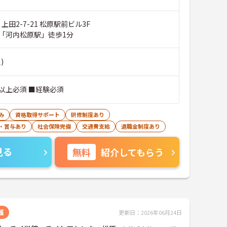
上田2-7-21 松原駅前ビル3F
「河内松原駅」徒歩1分
)
以上必須 ■経験必須
み
資格取得サポート
研修制度あり
・賞与あり
社会保険完備
交通費支給
退職金制度あり
見る
無料
紹介してもらう
護
更新日：2026年06月24日