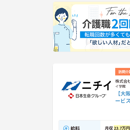
訪問介
株式会
イ学館
【大
ービ
給料
月収
23.7万円