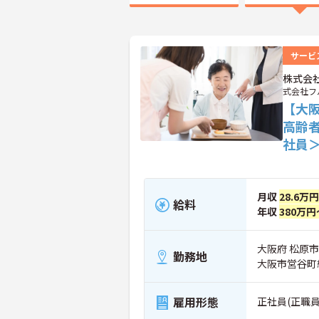
サービ
株式会
式会社フ
【大阪
高齢
社員
月収
28.6万円
給料
年収
380万円
大阪府 松原市 
勤務地
大阪市営谷町
雇用形態
正社員(正職員