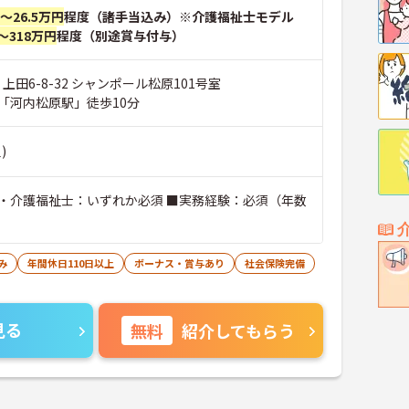
円～26.5万円
程度（諸手当込み）※介護福祉士モデル
～318万円
程度（別途賞与付与）
 上田6-8-32 シャンポール松原101号室
「河内松原駅」徒歩10分
)
・介護福祉士：いずれか必須 ■実務経験：必須（年数
み
年間休日110日以上
ボーナス・賞与あり
社会保険完備
見る
無料
紹介してもらう