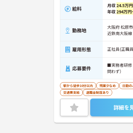
月収
24.5万
給料
年収
294万円
大阪府 松原市
勤務地
近鉄南大阪線
雇用形態
正社員(正職員
■実務者研修
応募要件
問わず）
駅から徒歩10分以内
残業少なめ
日勤の
交通費支給
退職金制度あり
詳細を