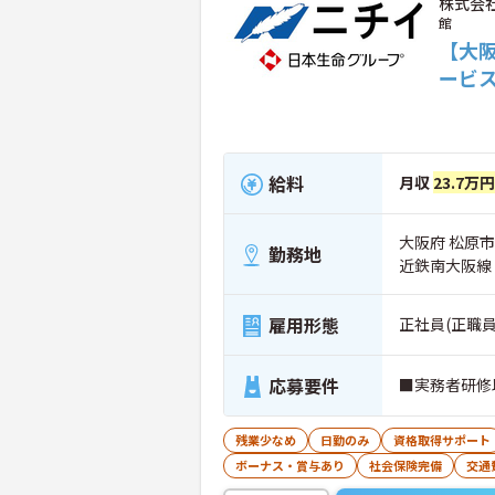
株式会
館
【大
ービ
給料
月収
23.7万円
大阪府 松原市 
勤務地
近鉄南大阪線
雇用形態
正社員(正職員
応募要件
■実務者研修
残業少なめ
日勤のみ
資格取得サポート
ボーナス・賞与あり
社会保険完備
交通