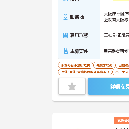
大阪府 松原市 
勤務地
近鉄南大阪線
雇用形態
正社員(正職員
応募要件
■実務者研修
駅から徒歩10分以内
残業少なめ
日勤の
産休･育休･介護休暇取得実績あり
ボーナス
詳細を
訪問介