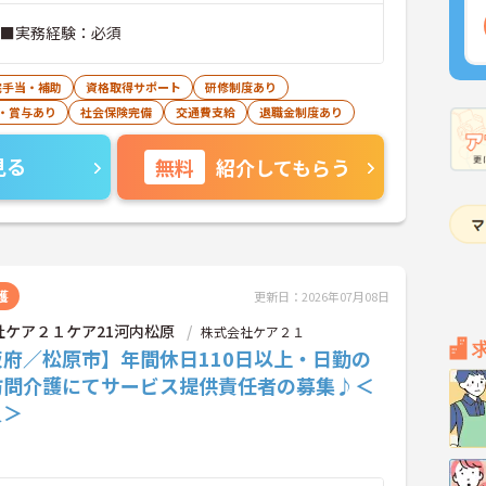
 ■実務経験：必須
宅手当・補助
資格取得サポート
研修制度あり
・賞与あり
社会保険完備
交通費支給
退職金制度あり
見る
無料
紹介してもらう
護
更新日：2026年07月08日
社ケア２１ケア21河内松原
株式会社ケア２１
阪府／松原市】年間休日110日以上・日勤の
訪問介護にてサービス提供責任者の募集♪＜
員＞