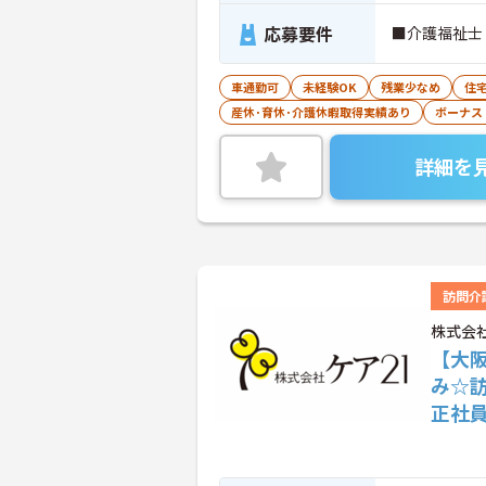
応募要件
■介護福祉士
車通勤可
未経験OK
残業少なめ
住
産休･育休･介護休暇取得実績あり
ボーナス
詳細を
訪問介
株式会
【大
み☆
正社