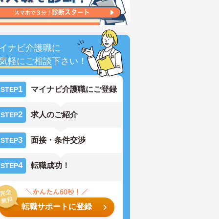
イナビ介護職に
気軽にご相談
下さい！
1
マイナビ介護職にご登録
STEP
2
求人のご紹介
STEP
3
面接・条件交渉
STEP
4
転職成功！
STEP
転職サポートに登録