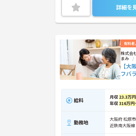
詳細を
有料老
株式会
まみ
【大
フバ
月収
23.3万
給料
年収
316万円
大阪府 松原市 
勤務地
近鉄南大阪線