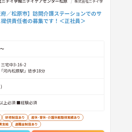
社ニチイ学館ニチイケアセンター松原
株式会社ニチイ学
阪府／松原市】訪問介護ステーションでのサ
ス提供責任者の募集です！＜正社員＞
～
三宅中3-16-2
「河内松原駅」徒歩18分
)
以上必須 ■経験必須
研修制度あり
産休･育休･介護休暇取得実績あり
費支給
退職金制度あり