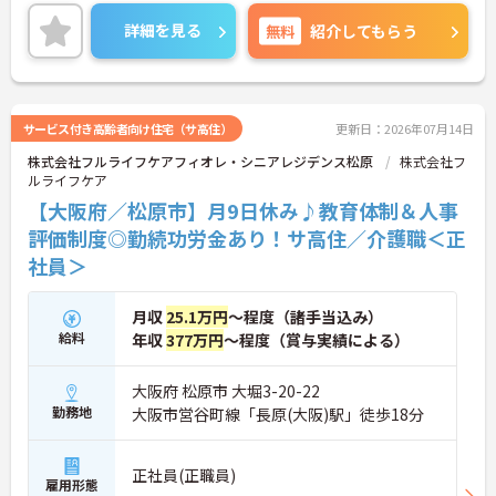
また、キャリアパス制度が整っているので、経験が
浅い方・ブランクがある方も高い目標をもって仕事
詳細を見る
無料
紹介してもらう
に取り組んでいただけます◎
ご興味ある方には、面接対策ポイントなど、さらに
詳細をお話しいたしますのでお気軽にご相談くださ
い！
サービス付き高齢者向け住宅（サ高住）
更新日：2026年07月14日
株式会社フルライフケアフィオレ・シニアレジデンス松原
株式会社フ
ルライフケア
【大阪府／松原市】月9日休み♪教育体制＆人事
評価制度◎勤続功労金あり！サ高住／介護職＜正
社員＞
月収
25.1万円
～程度（諸手当込み）
給料
年収
377万円
～程度（賞与実績による）
大阪府 松原市 大堀3-20-22
勤務地
大阪市営谷町線「長原(大阪)駅」徒歩18分
正社員(正職員)
雇用形態