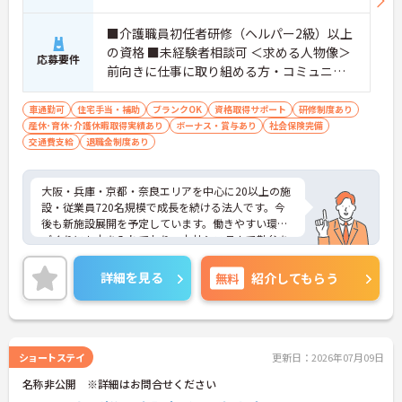
■介護職員初任者研修（ヘルパー2級）以上
の資格 ■未経験者相談可 ＜求める人物像＞
応募要件
前向きに仕事に取り組める方・コミュニケ
ーション力のある方
車通勤可
住宅手当・補助
ブランクOK
資格取得サポート
研修制度あり
産休･育休･介護休暇取得実績あり
ボーナス・賞与あり
社会保険完備
交通費支給
退職金制度あり
大阪・兵庫・京都・奈良エリアを中心に20以上の施
設・従業員720名規模で成長を続ける法人です。今
後も新施設展開を予定しています。働きやすい環境
づくりにも力を入れており、本社システムで勤怠を
管理し、残業や最大4連勤までのシフト制限を徹底
する仕組みを設けています。8ランクの明確な評価制
詳細を見る
無料
紹介してもらう
度「リーフ制度」を導入しており、日々の頑張りが
正当に給与へ反映されます。さらに「続けるほど得
になる」福利厚生としては3年ごとの勤続功労金
（最大162万円）が用意されており、長く働きなが
ら確実なステップアップと収入増を目指すことがで
ショートステイ
更新日：2026年07月09日
きます。有給消化率も高く、また、法務監査部によ
名称非公開 ※詳細はお問合せください
るハラスメント防止対策や、社内SNSで感謝をポイ
ント化する独自の制度も設け、職種・年齢に関係な