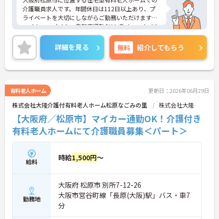
介護職員求人です。年間休日は112日以上あり、プ
ライベートを大切にしながらご勤務いただけます。
マイカー・バイク・自転車通勤OK！ライフスタイル
に合わせた通勤方法が選択できます。ご興味のある
方には、面接対策ポイント等、さらに詳細をお話し
詳細を見る
無料
紹介してもらう
しますのでお気軽にご相談ください！
有料老人ホーム
更新日：2026年06月29日
株式会社大隆介護付有料老人ホーム松原なごみの里
株式会社大隆
【大阪府／松原市】マイカー通勤OK！介護付き
有料老人ホームにて介護職員募集＜パート＞
時給
1,500円
～
給料
大阪府 松原市 別所7-12-26
大阪市営谷町線「長原(大阪)駅」バス・車7
勤務地
分