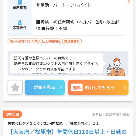
非常勤・パート・アルバイト
雇用形態
■資格：初任者研修（ヘルパー2級）以上必
応募要件
須 ■経験：不問
駅から徒歩10分以内
社会保険完備
交通費支給
訪問介護の登録ヘルパーの募集です！
勤務日数相談可能◎シフトの自由度も高くプライベ
ートやWワークとの両立も可能です♪
福利厚生も充実しており、無理なく長く働き続けら
れる職場です。
ご興味のある方には、面接対策ポイントなどさらに
詳細を見る
無料
紹介してもらう
詳細をお話いたしますので、お気軽にご相談くださ
い。
訪問介護
更新日：2026年07月08日
株式会社ケア２１ケア21河内松原
株式会社ケア２１
【大阪府／松原市】年間休日110日以上・日勤の