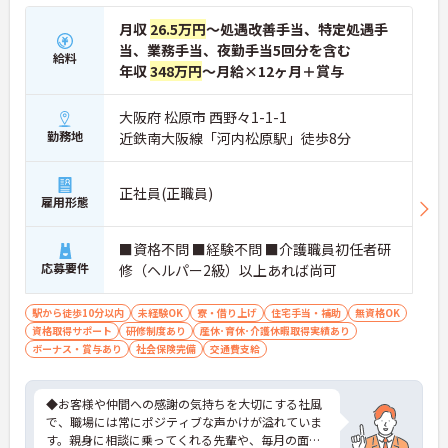
月収
26.5万円
～処遇改善手当、特定処遇手
当、業務手当、夜勤手当5回分を含む
給料
年収
348万円
～月給×12ヶ月＋賞与
大阪府 松原市 西野々1-1-1
勤務地
近鉄南大阪線「河内松原駅」徒歩8分
正社員(正職員)
雇用形態
■資格不問 ■経験不問 ■介護職員初任者研
応募要件
修（ヘルパー2級）以上あれば尚可
駅から徒歩10分以内
未経験OK
寮・借り上げ
住宅手当・補助
無資格OK
資格取得サポート
研修制度あり
産休･育休･介護休暇取得実績あり
ボーナス・賞与あり
社会保険完備
交通費支給
◆お客様や仲間への感謝の気持ちを大切にする社風
で、職場には常にポジティブな声かけが溢れていま
す。親身に相談に乗ってくれる先輩や、毎月の面談