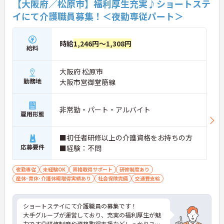
【大阪府／松原市】福利厚生充実♪ショートステ
く誰もが意見を言えるフラットな社風のもとでチー
イにて介護職員募集！＜夜勤専従パート＞
ムワークが機能しています。入社後は本部研修と現
場でのサービス同行研修が最大4ヶ月用意され、資
格取得支援制度も活用できるため、安心してスター
時給
1,246円～1,308円
トできます。
給料
★おすすめPOINT★
大阪府 松原市
【有給消化率100％・チームワークで実現できる環
境です】
勤務地
大阪市営御堂筋線
・有給消化率100％を組織として実現しており、希
望休制度とスタッフ同士のシフト協力によって、プ
ライベートと仕事を両立しながら長く続けていける
非常勤・パート・アルバイト
雇用形態
環境です
・法務監査部を設置して研修や指導を全社的に実施
しており、ハラスメント等のトラブルを未然に防ぐ
■初任者研修以上の介護資格をお持ちの方
クリーンな職場環境が整っています
応募要件
■経験：不問
【勤続功労金で、長く続けるほど評価される福利厚
夜勤専従
未経験OK
資格取得サポート
研修制度あり
生体系です】
産休･育休･介護休暇取得実績あり
社会保険完備
交通費支給
・満3年以上の勤務職員には3年ごとに勤続功労金
（最大162万円）を支給する制度があり、継続就業
への明確なインセンティブが設計されています
ショートステイにて介護職員の募集です！
・定年65歳・再雇用制度も完備しており、腰を据え
大手グループが運営しており、充実の福利厚生が魅
て長期的に活躍できる基盤が整っています
力です◎研修制度や資格取得支援などしっかりスキ