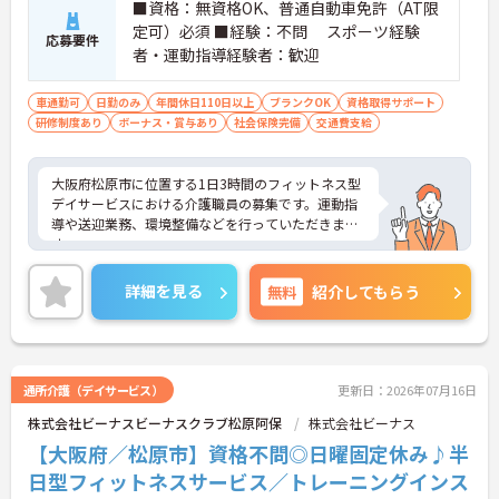
■資格：無資格OK、普通自動車免許（AT限
定可）必須 ■経験：不問 スポーツ経験
応募要件
者・運動指導経験者：歓迎
車通勤可
日勤のみ
年間休日110日以上
ブランクOK
資格取得サポート
研修制度あり
ボーナス・賞与あり
社会保険完備
交通費支給
大阪府松原市に位置する1日3時間のフィットネス型
デイサービスにおける介護職員の募集です。運動指
導や送迎業務、環境整備などを行っていただきま
す。
年間休日は115日もあり、プライベートを大切にし
詳細を見る
無料
紹介してもらう
ながらご勤務いただけます。また、福利厚生充実が
充実しています。働きやすい環境が整っており、長
くご勤務いただけます。
ご興味のある方には、面接対策ポイントなど、さら
通所介護（デイサービス）
更新日：2026年07月16日
に詳細をお話しいたしますのでお気軽にご相談くだ
株式会社ビーナスビーナスクラブ松原阿保
株式会社ビーナス
さい！
【大阪府／松原市】資格不問◎日曜固定休み♪半
日型フィットネスサービス／トレーニングインス