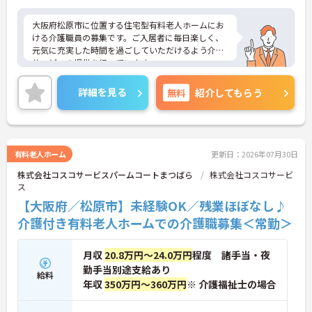
大阪府松原市に位置する住宅型有料老人ホームにお
ける介護職員の募集です。ご入居者に毎日楽しく、
元気に充実した時間を過ごしていただけるよう介護
サービスの提供を行っています。
施設は最寄駅より徒歩圏内とアクセス便利な立地に
あります。残業が月平均5時間程度と少なめなので、
詳細を見る
無料
紹介してもらう
ワークライフバランスを保ちながらご勤務いただけ
ます。
ご興味のある方には、面接対策ポイントなど、さら
に詳細をお話しいたしますのでお気軽にご相談くだ
さい！
有料老人ホーム
更新日：2026年07月30日
株式会社コスコサービスパームコートまつばら
株式会社コスコサービ
ス
【大阪府／松原市】未経験OK／残業ほぼなし♪
介護付き有料老人ホームでの介護職募集＜常勤＞
月収
20.8万円～24.0万円
程度 諸手当・夜
勤手当別途支給あり
給料
年収
350万円～360万円
※ 介護福祉士の場合