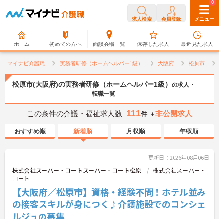
0
0
求人検索
会員登録
メニュー
ホーム
初めての方へ
面談会場一覧
保存した求人
最近見た求人
マイナビ介護職
実務者研修（ホームヘルパー1級）
大阪府
松原市
松原市(大阪府)の実務者研修（ホームヘルパー1級）
の求人・
転職一覧
111
この条件の介護・福祉求人数
非公開求人
件 ＋
おすすめ順
新着順
月収順
年収順
更新日：2026年08月06日
株式会社スーパー・コートスーパー・コート松原
株式会社スーパー・
コート
【大阪府／松原市】資格・経験不問！ホテル並み
の接客スキルが身につく♪介護施設でのコンシェ
ルジュの募集