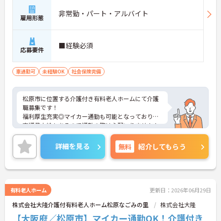
非常勤・パート・アルバイト
雇用形態
■経験必須
応募要件
車通勤可
未経験OK
社会保険完備
松原市に位置する介護付き有料老人ホームにて介護
職募集です！
福利厚生充実◎マイカー通勤も可能となっており、
交通費支給もあるので通勤の際は心配いりません！
ご興味ございましたら、さらに詳細をお伝えいたし
ますのでお気軽にお問い合わせください！
詳細を見る
無料
紹介してもらう
有料老人ホーム
更新日：2026年06月29日
株式会社大隆介護付有料老人ホーム松原なごみの里
株式会社大隆
【大阪府／松原市】マイカー通勤OK！介護付き