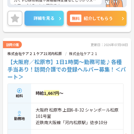
ルアップすることも可能です。
【段階的に実務へ移行できる研修体制です】
ご興味のある方には、面接対策ポイントなど、さら
・入社後は本部での集合研修（1～3日目）と配属先
に詳細をご案内しますのでお気軽にご相談くださ
でのサービス同行研修（4日目～最大4か月）が用意
詳細を見る
無料
紹介してもらう
い！
されており、初めて介護の現場に入る方でも無理な
く業務に慣れていける環境です
・資格取得支援制度を活用することで、働きながら
介護福祉士などの資格取得を目指せるため、スキル
アップとキャリア形成を並行して進めることができ
訪問介護
更新日：2026年07月08日
ます
株式会社ケア２１ケア21河内松原
株式会社ケア２１
【20施設以上・多角的事業展開という法人規模が、
【大阪府／松原市】1日1時間～勤務可能♪各種
幅広い経験値を可能にしています】
手当あり！訪問介護での登録ヘルパー募集！＜パ
・往診医・ケアマネ・リハビリ・鍼灸・訪問介護・
ート＞
訪問看護との地域連携を経験できる環境にあり、介
護の周辺領域まで視野に入れたキャリア形成が期待
できます
・2011年設立以来ほぼ毎年新拠点を開設し、2025
時給
1,667円
～
給料
年には合併によってさらに規模を拡大しており、成
長途上の組織で自身も成長を実感できるフェーズに
あります
大阪府 松原市 上田6-8-32 シャンポール松原
101号室
勤務地
近鉄南大阪線「河内松原駅」徒歩10分