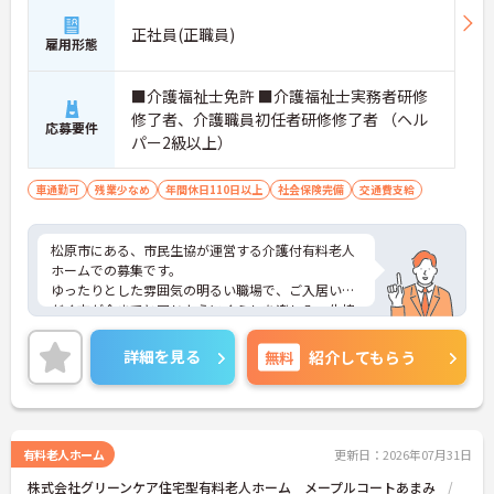
正社員(正職員)
雇用形態
■介護福祉士免許 ■介護福祉士実務者研修
修了者、介護職員初任者研修修了者 （ヘル
応募要件
パー2級以上）
車通勤可
残業少なめ
年間休日110日以上
社会保険完備
交通費支給
松原市にある、市民生協が運営する介護付有料老人
ホームでの募集です。
ゆったりとした雰囲気の明るい職場で、ご入居いた
だく方が今までと同じようにくらしを楽しみ、生協
ならではの安心をプラスすること、地域と一緒に育
むホームを目指し、提携医療機関をはじめとする地
詳細を見る
無料
紹介してもらう
元の方々と密接な関係を築くことを大切にしていま
す！お問い合わせをお待ちしております♪
有料老人ホーム
更新日：2026年07月31日
株式会社グリーンケア住宅型有料老人ホーム メープルコートあまみ