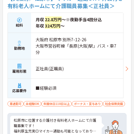
有料老人ホームにて介護職員募集＜正社員＞
月収
22.8万円
～※夜勤手当4回分込
給料
年収
324万円
～
大阪府 松原市 別所7-12-26
大阪市営谷町線「長原(大阪)駅」バス・車7
勤務地
分
正社員(正職員)
雇用形態
■経験必須
応募要件
車通勤可
未経験OK
年間休日110日以上
ボーナス・賞与あり
社会保険完備
松原市に位置する介護付き有料老人ホームにて介護
職募集です！
福利厚生充実◎マイカー通勤も可能となっており、