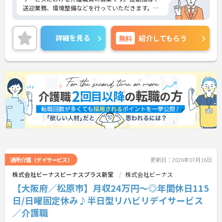
送迎業務、環境整備などを行っていただきます。
年間休日は115日もあり、プライベートを大切にし
ながらご勤務いただけます。また、福利厚生充実が
詳細を見る
無料
紹介してもらう
充実しています。働きやすい環境が整っており、長
くご勤務いただけます。
ご興味のある方には、面接対策ポイントなど、さら
に詳細をお話しいたしますのでお気軽にご相談くだ
さい！
通所介護（デイサービス）
更新日：2026年07月16日
株式会社ビーナスビーナスプラス新堂
株式会社ビーナス
【大阪府／松原市】月収24万円～◎年間休日115
日/日曜固定休み♪半日型リハビリデイサービス
／介護職