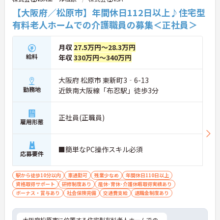
【大阪府／松原市】年間休日112日以上♪住宅型
有料老人ホームでの介護職員の募集＜正社員＞
月収
27.5万円～28.3万円
給料
年収
330万円～340万円
大阪府 松原市 東新町3‐6-13
勤務地
近鉄南大阪線「布忍駅」徒歩3分
正社員(正職員)
雇用形態
■簡単なPC操作スキル必須
応募要件
駅から徒歩10分以内
車通勤可
残業少なめ
年間休日110日以上
資格取得サポート
研修制度あり
産休･育休･介護休暇取得実績あり
ボーナス・賞与あり
社会保険完備
交通費支給
退職金制度あり
大阪府松原市に位置する住宅型有料老人ホームでの