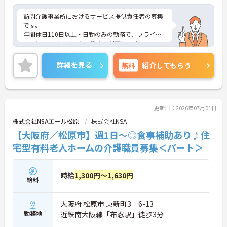
訪問介護事業所におけるサービス提供責任者の募集
です。
年間休日110日以上・日勤のみの勤務で、プライベ
ートとのメリハリのある働き方が可能です。
また、福利厚生が充実しています。働きやすい環境
が整っており、安心して長くご勤務いただけます◎
詳細を見る
無料
紹介してもらう
ご興味のある方には、面接対策ポイントなど、さら
に詳細をご案内しますのでお気軽にご相談くださ
い！
更新日：2026年07月01日
株式会社NSAエール松原
株式会社NSA
【大阪府／松原市】週1日～◎食事補助あり♪住
宅型有料老人ホームの介護職員募集＜パート＞
時給
1,300円～1,630円
給料
大阪府 松原市 東新町3‐6-13
勤務地
近鉄南大阪線「布忍駅」徒歩3分