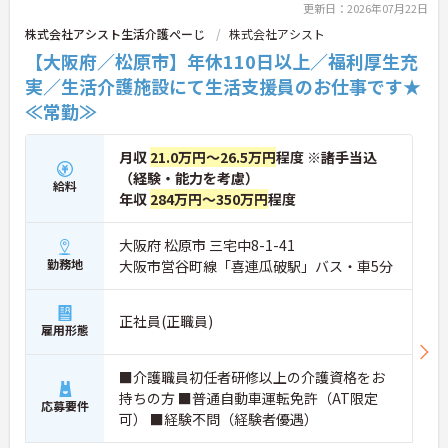
更新日：2026年07月22日
株式会社アシスト生活介護ぺーじ
株式会社アシスト
【大阪府／松原市】年休110日以上／福利厚生充
実／生活介護施設にて生活支援員のお仕事です★
≪常勤≫
月収
21.0万円～26.5万円
程度 ※諸手当込
（経験・能力を考慮）
給料
年収
284万円～350万円
程度
大阪府 松原市 三宅中8-1-41
勤務地
大阪市営谷町線「喜連瓜破駅」バス・車5分
正社員(正職員)
雇用形態
■介護職員初任者研修以上の介護資格をお
持ちの方 ■普通自動車運転免許（AT限定
応募要件
可） ■経験不問（経験者優遇）