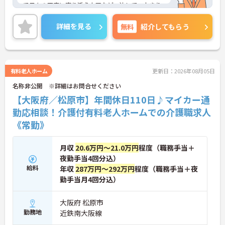
で日々の不安に寄り添う上司など、決して一人きり
にさせないフォロー体制が万全。心理的安全性が高
く、中途入社でも自然と馴染める職場です。
詳細を見る
無料
紹介してもらう
◆無資格からでもプロフェッショナルを目指せる
「資格取得支援制度」を完備しています。初任者研
修から国家資格である介護福祉士まで、現場での実
務経験を積みながら、会社からのバックアップを受
けて資格取得に挑戦できます。
有料老人ホーム
更新日：2026年08月05日
◆法人独自の介護技術認定制度「ケアマイスター」
名称非公開 ※詳細はお問合せください
により、身につけたスキルを5段階でしっかり評価
し手当で還元。さらに「目標管理シート」を用いた
【大阪府／松原市】年間休日110日♪マイカー通
月1回の上司との面談があり、一人ひとりの不安や
勤応相談！介護付有料老人ホームでの介護職求人
目標に寄り添う手厚いフォロー体制が整っていま
《常勤》
す。
月収
20.6万円～21.0万円
程度（職務手当＋
夜勤手当4回分込）
給料
年収
287万円～292万円
程度（職務手当＋夜
勤手当月4回分込）
大阪府 松原市
勤務地
近鉄南大阪線