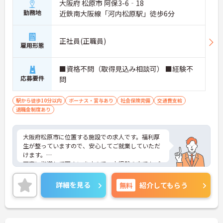
大阪府 松原市 阿保3-6‐18
勤務地
近鉄南大阪線「河内松原駅」徒歩6分
正社員(正職員)
雇用形態
■資格不問（取得見込み相談可） ■経験不
応募要件
問
駅から徒歩10分以内
ボーナス・賞与あり
社会保険完備
交通費支給
退職金制度あり
大阪府松原市に位置する施設での求人です。福利厚
生が整っていますので、安心してご就業していただ
けます。
丁寧に指導して下さいますので、未経験の方でもご
応募可能です♪また、残業はほぼないのでプライベ
ートとの予定が立てやすいです！
詳細を見る
無料
紹介してもらう
ご興味のある方には、面接対策ポイントなど、さら
に詳細をお話しいたしますので、お気軽にご相談く
ださい。