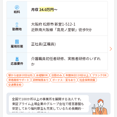
月収
24.0万円
～
給料
大阪府 松原市 新堂1-512-1
勤務地
近鉄南大阪線「高見ノ里駅」徒歩9分
正社員(正職員)
雇用形態
介護職員初任者研修、実務者研修のいずれ
応募要件
か
駅から徒歩10分以内
未経験OK
日勤のみ
年間休日110日以上
ブランクOK
資格取得サポート
研修制度あり
ボーナス・賞与あり
社会保険完備
交通費支給
全国で100か所以上の事業所を展開する法人です。
東証プライム上場企業のグループ会社で経営基盤も
安定しており福利厚生も充実しているため長期的な
就業が叶いやすい環境です。