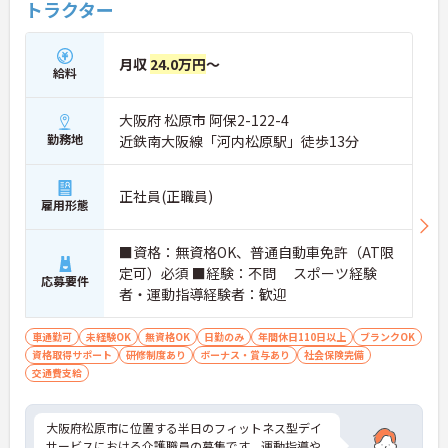
トラクター
月収
24.0万円
～
給料
大阪府 松原市 阿保2-122-4
勤務地
近鉄南大阪線「河内松原駅」徒歩13分
正社員(正職員)
雇用形態
■資格：無資格OK、普通自動車免許（AT限
定可）必須 ■経験：不問 スポーツ経験
応募要件
者・運動指導経験者：歓迎
車通勤可
未経験OK
無資格OK
日勤のみ
年間休日110日以上
ブランクOK
資格取得サポート
研修制度あり
ボーナス・賞与あり
社会保険完備
交通費支給
大阪府松原市に位置する半日のフィットネス型デイ
サービスにおける介護職員の募集です。運動指導や