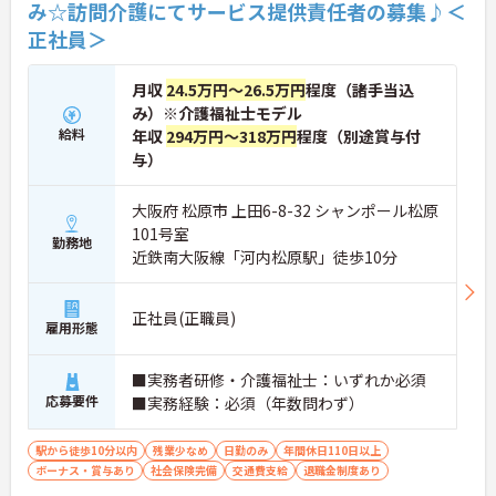
み☆訪問介護にてサービス提供責任者の募集♪＜
正社員＞
月収
24.5万円～26.5万円
程度（諸手当込
み）※介護福祉士モデル
給料
年収
294万円～318万円
程度（別途賞与付
与）
大阪府 松原市 上田6-8-32 シャンポール松原
101号室
勤務地
近鉄南大阪線「河内松原駅」徒歩10分
正社員(正職員)
雇用形態
■実務者研修・介護福祉士：いずれか必須
応募要件
■実務経験：必須（年数問わず）
駅から徒歩10分以内
残業少なめ
日勤のみ
年間休日110日以上
ボーナス・賞与あり
社会保険完備
交通費支給
退職金制度あり