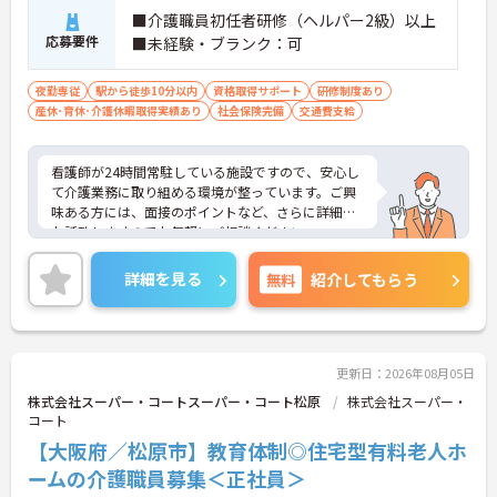
■介護職員初任者研修（ヘルパー2級）以上
応募要件
■未経験・ブランク：可
夜勤専従
駅から徒歩10分以内
資格取得サポート
研修制度あり
産休･育休･介護休暇取得実績あり
社会保険完備
交通費支給
看護師が24時間常駐している施設ですので、安心し
て介護業務に取り組める環境が整っています。ご興
味ある方には、面接のポイントなど、さらに詳細を
お話致しますのでお気軽にご相談ください。
詳細を見る
無料
紹介してもらう
更新日：2026年08月05日
株式会社スーパー・コートスーパー・コート松原
株式会社スーパー・
コート
【大阪府／松原市】教育体制◎住宅型有料老人ホ
ームの介護職員募集＜正社員＞