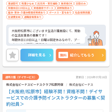
車通勤可
残業少なめ
託児所・育児補助
無資格OK
日勤のみ
年間休日110日以上
資格取得サポート
研修制度あり
産休･育休･介護休暇取得実績あり
ボーナス・賞与あり
社会保険完備
交通費支給
退職金制度あり
大阪府松原市にございます生活介護施設にて、常勤
の生活支援員の募集です！
年間休日110日以上！日曜は固定休みなので、プラ
イベートな時間も確保でき、メリハリをつけたご就
業が可能です◎
福利厚生も充実しているので、長期的に働ける環境
詳細を見る
無料
紹介してもらう
が整っています♪
ご興味ある方には、面接対策ポイントなど、さらに
詳細をお話しいたしますのでお気軽にご相談くださ
い！
通所介護（デイサービス）
更新日：2026年07月16日
株式会社ビーナスビーナスクラブ松原阿保
株式会社ビーナス
【大阪府/松原市】経験不問！資格不問！デイサ
ービスでの介護予防インストラクターの募集＜契
約社員＞