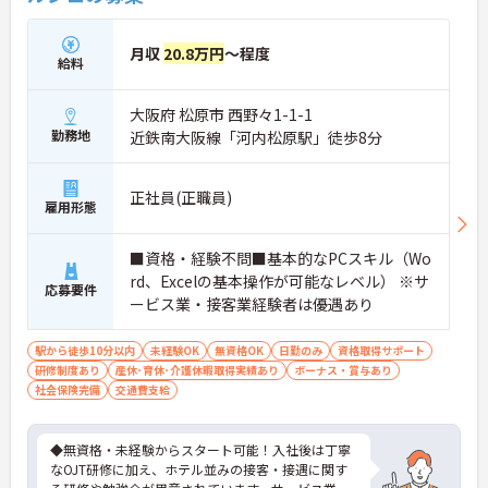
月収
20.8万円
～程度
給料
大阪府 松原市 西野々1-1-1
勤務地
近鉄南大阪線「河内松原駅」徒歩8分
正社員(正職員)
雇用形態
■資格・経験不問■基本的なPCスキル（Wo
rd、Excelの基本操作が可能なレベル） ※サ
応募要件
ービス業・接客業経験者は優遇あり
駅から徒歩10分以内
未経験OK
無資格OK
日勤のみ
資格取得サポート
研修制度あり
産休･育休･介護休暇取得実績あり
ボーナス・賞与あり
社会保険完備
交通費支給
◆無資格・未経験からスタート可能！入社後は丁寧
なOJT研修に加え、ホテル並みの接客・接遇に関す