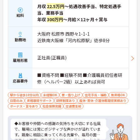
月収
22.5万円
～処遇改善手当、特定処遇手
当、業務手当
給料
年収
300万円
～月給×12ヶ月＋賞与
大阪府 松原市 西野々1-1-1
勤務地
近鉄南大阪線「河内松原駅」徒歩8分
正社員(正職員)
雇用形態
■資格不問 ■経験不問 ■介護職員初任者研
応募要件
修（ヘルパー2級）以上あれば尚可
駅から徒歩10分以内
未経験OK
寮・借り上げ
住宅手当・補助
無資格OK
日勤のみ
資格取得サポート
研修制度あり
産休･育休･介護休暇取得実績あり
ボーナス・賞与あり
社会保険完備
交通費支給
◆お客様や仲間への感謝の気持ちを大切にする社風
で、職場には常にポジティブな声かけが溢れていま
す。親身に相談に乗ってくれる先輩や、毎月の面談