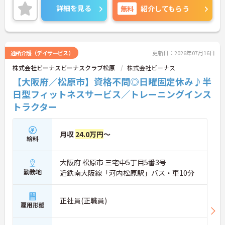
リ！
詳細を見る
無料
紹介してもらう
ご興味のある方はご面接のポイントをお伝えいたし
ますので、お気軽にご相談ください。
通所介護（デイサービス）
更新日：2026年07月16日
株式会社ビーナスビーナスクラブ松原
株式会社ビーナス
【大阪府／松原市】資格不問◎日曜固定休み♪半
日型フィットネスサービス／トレーニングインス
トラクター
月収
24.0万円
～
給料
大阪府 松原市 三宅中5丁目5番3号
勤務地
近鉄南大阪線「河内松原駅」バス・車10分
正社員(正職員)
雇用形態