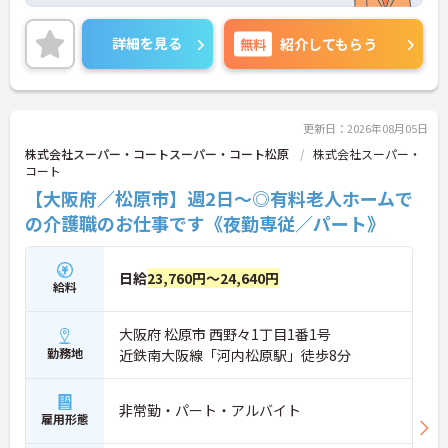
で日々の不安に寄り添う上司など、決して一人きり
にさせないフォロー体制が万全。心理的安全性が高
く、中途入社でも自然と馴染める職場です。
詳細を見る
無料
紹介してもらう
◆無資格からでもプロフェッショナルを目指せる
「資格取得支援制度」を完備しています。初任者研
修から国家資格である介護福祉士まで、現場での実
務経験を積みながら、会社からのバックアップを受
けて資格取得に挑戦できます。
更新日：2026年08月05日
◆法人独自の介護技術認定制度「ケアマイスター」
株式会社スーパー・コートスーパー・コート松原
株式会社スーパー・
により、身につけたスキルを5段階でしっかり評価
コート
し手当で還元。さらに「目標管理シート」を用いた
【大阪府／松原市】週2日～◎有料老人ホームで
月1回の上司との面談があり、一人ひとりの不安や
目標に寄り添う手厚いフォロー体制が整っていま
の介護職のお仕事です《夜勤専従／パート》
す。
日給
23,760円～24,640円
給料
大阪府 松原市 西野々1丁目1番1号
勤務地
近鉄南大阪線「河内松原駅」徒歩8分
非常勤・パート・アルバイト
雇用形態