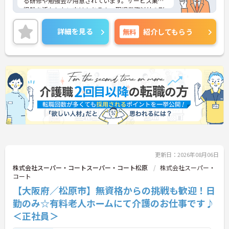
る研修や勉強会が用意されています。サービス業の
経験を活かしたい方はもちろん、現場業務以外の形
で医療・介護業界に携わりたい方にも安心のサポー
ト体制です。
詳細を見る
無料
紹介してもらう
◆受付やご家族の案内といった基本業務にとどまら
ず、ご入居者様向けのイベント企画・運営や、写
真・動画を使ったSNSの更新などもお任せします。
あなたのアイデアで施設を盛り上げ、たくさんの笑
顔を引き出せるお仕事です
◆「接客・接遇手当（最大月3万円）」や「ケアマ
イスター手当（最大月2万円）」のほか、資格取得
支援制度も完備。働きながら確かなキャリアと収入
アップを目指せる環境が整っています。
更新日：2026年08月06日
株式会社スーパー・コートスーパー・コート松原
株式会社スーパー・
コート
【大阪府／松原市】無資格からの挑戦も歓迎！日
勤のみ☆有料老人ホームにて介護のお仕事です♪
＜正社員＞