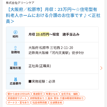
株式会社グリーンケア
【大阪府／松原市】月収：23万円～☆住宅型有
料老人ホームにおける介護のお仕事です♪＜正社
員＞
月収
23.0万円
～程度 諸手当込み
給料
大阪府 松原市 三宅西 2-11-20
勤務地
近鉄南大阪線「河内天美駅」徒歩9分
正社員(正職員)
雇用形態
■実務経験：必須
応募要件
駅から徒歩10分以内
車通勤可
残業少なめ
住宅手当・補助
資格取得サポート
研修制度あり
産休･育休･介護休暇取得実績あり
ボーナス・賞与あり
社会保険完備
交通費支給