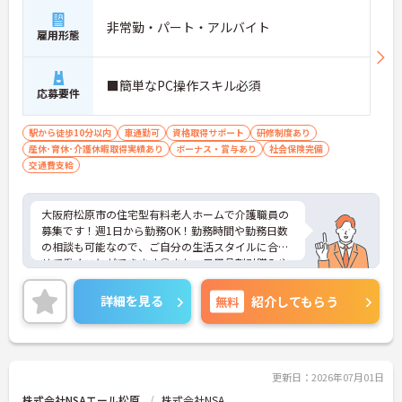
非常勤・パート・アルバイト
雇用形態
■簡単なPC操作スキル必須
応募要件
駅から徒歩10分以内
車通勤可
資格取得サポート
研修制度あり
産休･育休･介護休暇取得実績あり
ボーナス・賞与あり
社会保険完備
交通費支給
大阪府松原市の住宅型有料老人ホームで介護職員の
募集です！週1日から勤務OK！勤務時間や勤務日数
の相談も可能なので、ご自分の生活スタイルに合わ
せて働くことができます◎また、日用品割引購入や
食事補助があるのも嬉しいポイント♪ご興味のある
方は面接ポイントをお伝えしますので、お気軽にご
詳細を見る
無料
紹介してもらう
相談ください！
更新日：2026年07月01日
株式会社NSAエール松原
株式会社NSA