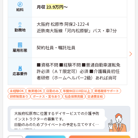
月収
23.9万円
～
給料
大阪府 松原市 阿保2-122-4
勤務地
近鉄南大阪線「河内松原駅」バス・車7分
契約社員・嘱託社員
雇用形態
■資格不問 ■経験不問 ■普通自動車運転免
許必須（ＡＴ限定可）必須 ■介護職員初任
応募要件
者研修（ホームヘルパー2級）あれば尚可
未経験OK
無資格OK
日勤のみ
年間休日110日以上
資格取得サポート
研修制度あり
ボーナス・賞与あり
社会保険完備
交通費支給
大阪府松原市に位置するデイサービスでの介護予防
インストラクターの募集です。
日勤のみのためプライベートの予定も立てやすく、
両立が可能！
経験不問・資格不問のため初めてのお仕事にピッタ