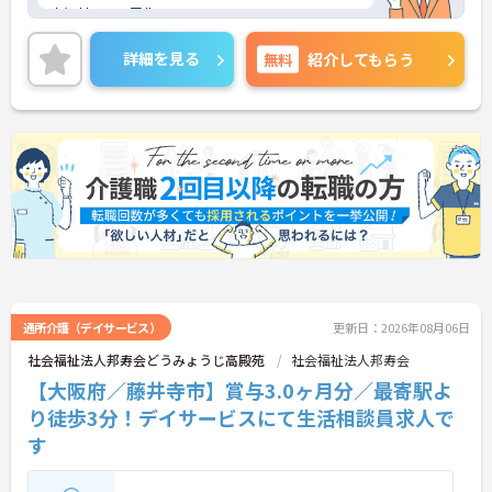
ムにリニューアル。
大阪メトロ地下鉄谷町線 関目高殿駅より徒歩約13
分・ＪＲおおさか東線城北公園通駅より徒歩約15
詳細を見る
無料
紹介してもらう
分。大阪市内はもちろん周辺地域からのアクセスも
◎研修制度充実の、働きやすい施設、法人です。
お休みは基本的に月9日、残業も月10時間ほどなの
で、プライベートや家庭を大切にしながら勤務でき
ます。
住宅手当や扶養手当などの諸手当が充実しており、
安心の待遇面が魅力的です♪
また、最上階に利用者様が利用できるバーを設置し
て1ヶ月に2回バーを開放したり、
利用者様がご自宅と近い環境で過ごしていただける
ように、お部屋を和の作りにしたりと利用者様のた
めに様々な工夫をされていらっしゃいます。
ご興味がある方は是非一度マイナビまでお問い合わ
通所介護（デイサービス）
更新日：2026年08月06日
せください。さらに詳細などお伝えします！
社会福祉法人邦寿会どうみょうじ高殿苑
社会福祉法人邦寿会
【大阪府／藤井寺市】賞与3.0ヶ月分／最寄駅よ
り徒歩3分！デイサービスにて生活相談員求人で
す