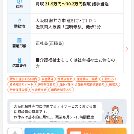
月収
21.9万円～30.2万円
程度 諸手当込
給料
大阪府 藤井寺市 道明寺3丁目2-2
勤務地
近鉄南大阪線「道明寺駅」徒歩3分
正社員(正職員)
雇用形態
■介護福祉士もしくは社会福祉士お持ちの
応募要件
方
駅から徒歩10分以内
車通勤可
残業少なめ
住宅手当・補助
日勤のみ
資格取得サポート
研修制度あり
産休･育休･介護休暇取得実績あり
高収入
社会保険完備
交通費支給
退職金制度あり
大阪府藤井寺市に位置するデイサービスにおける生
活相談員の募集です。
お休みは基本的に月9日、残業も月5～10時間程度の
ため、プライベートや家庭を大切にしながらご勤務
いただけます！
ご興味のある方には、面接対策ポイントなど、さら