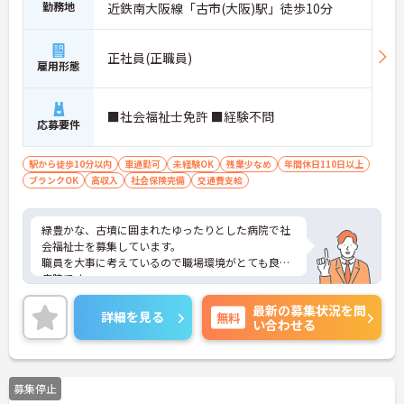
勤務地
近鉄南大阪線「古市(大阪)駅」徒歩10分
正社員(正職員)
雇用形態
■社会福祉士免許 ■経験不問
応募要件
駅から徒歩10分以内
車通勤可
未経験OK
残業少なめ
年間休日110日以上
ブランクOK
高収入
社会保険完備
交通費支給
緑豊かな、古墳に囲まれたゆったりとした病院で社
会福祉士を募集しています。
職員を大事に考えているので職場環境がとても良い
病院です。
高度な医用機器を導入し、地域の中核的医療施設を
最新の募集状況を問
目指しており、またグループとしてチーム連携を図
詳細を見る
無料
い合わせる
り、在宅の医療・介護の介護関連施設の運営にも力
を注いでおります。
ご興味がある方は是非一度マイナビまでお問い合わ
せください。さらに詳細などお伝えします！
募集停止