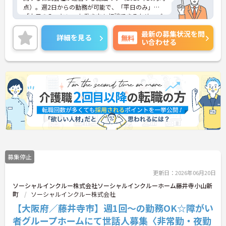
点）。週2日からの勤務が可能で、「平日のみ」
「土日のみ」といった働き方も相談できるため、ご
自身のライフスタイルに合わせて柔軟に働けます。
最新の募集状況を問
ご家庭やプライベートとの両立、Wワークを希望さ
詳細を見る
無料
い合わせる
れる方にもぴったりです。未経験・無資格からスタ
ートできるお仕事で、入社後は先輩スタッフが1か
ら丁寧にサポートするため、安心して業務を始めら
れます。実際に20代から60代まで幅広い年代のスタ
ッフが活躍中です。ご興味のある方には、面接対策
ポイントなど、さらに詳細をお話ししますのでお気
軽にご相談ください！
募集停止
更新日：2026年06月20日
ソーシャルインクルー株式会社ソーシャルインクルーホーム藤井寺小山新
町
ソーシャルインクルー株式会社
【大阪府／藤井寺市】週1回～の勤務OK☆障がい
者グループホームにて世話人募集〈非常勤・夜勤