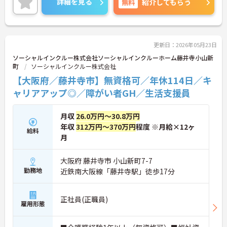
詳細を見る
無料
紹介してもらう
に詳細をお話しいたしますので、お気軽にご相談く
ださい。
更新日：2026年05月23日
ソーシャルインクルー株式会社ソーシャルインクルーホーム藤井寺小山新
町
ソーシャルインクルー株式会社
【大阪府／藤井寺市】無資格可／年休114日／キ
ャリアアップ◎／障がい者GH／生活支援員
月収
26.0万円～30.8万円
年収
312万円～370万円
程度 ※月給×12ヶ
給料
月
大阪府 藤井寺市 小山新町7-7
勤務地
近鉄南大阪線「藤井寺駅」徒歩17分
正社員(正職員)
雇用形態