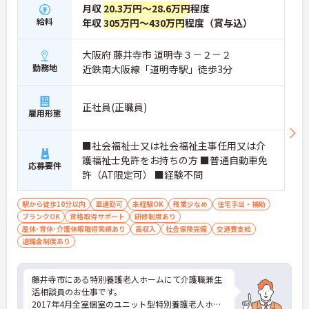
月収
20.3万円～28.6万円
程度
給料
年収
305万円～430万円
程度（賞与込）
大阪府 藤井寺市 道明寺３－２－２
勤務地
近鉄南大阪線「道明寺駅」徒歩3分
正社員(正職員)
雇用形態
■社会福祉士又は社会福祉主事任用又は介
護福祉士免許をお持ちの方 ■普通自動車免
応募要件
許（AT限定可） ■経験不問
駅から徒歩10分以内
車通勤可
未経験OK
残業少なめ
住宅手当・補助
ブランクOK
資格取得サポート
研修制度あり
産休･育休･介護休暇取得実績あり
高収入
社会保険完備
交通費支給
退職金制度あり
藤井寺市にある特別養護老人ホームにて介護職兼生
活相談員のお仕事です。
2017年4月全室個室のユニット型特別養護老人ホー