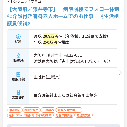
ィレンツェライフ青山
【大阪府／藤井寺市】 病院隣接でフォロー体制
◎介護付き有料老人ホームでのお仕事！《生活相
談員候補》
月収
20.8万円
～（年俸制、12分割で支給）
給料
年収
250万円
～程度
大阪府 藤井寺市 青山2-651
勤務地
近鉄南大阪線「古市(大阪)駅」バス・車6分
正社員(正職員)
雇用形態
■介護福祉士または社会福祉士免許
応募要件
車通勤可
残業少なめ
日勤のみ
資格取得サポート
産休･育休･介護休暇取得実績あり
社会保険完備
交通費支給