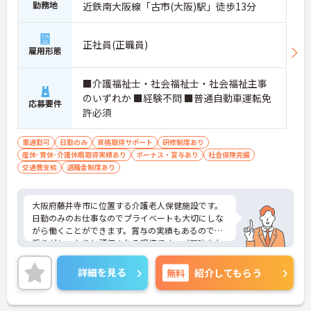
勤務地
近鉄南大阪線「古市(大阪)駅」徒歩13分
正社員(正職員)
雇用形態
■介護福祉士・社会福祉士・社会福祉主事
のいずれか ■経験不問 ■普通自動車運転免
応募要件
許必須
車通勤可
日勤のみ
資格取得サポート
研修制度あり
産休･育休･介護休暇取得実績あり
ボーナス・賞与あり
社会保険完備
交通費支給
退職金制度あり
大阪府藤井寺市に位置する介護老人保健施設です。
日勤のみのお仕事なのでプライベートも大切にしな
がら働くことができます。賞与の実績もあるので頑
張りがしっかりと評価される環境です。ご興味をお
持ちの方はお気軽にお問い合わせください。
詳細を見る
無料
紹介してもらう