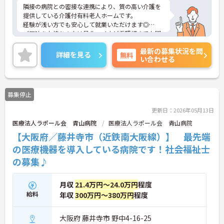
隣接の病院との密接な連携により、質の高い介護を
提供している介護付有料老人ホームです。
経験が浅い方でも安心して就業いただけます◎
ご興味をお持ちの方は是非マイナビ看護師までお問
い合わせください！
最新の募集状況を問
詳細を見る
無料
い合わせる
募集停止
更新日：2026年05月13日
医療法人ラポール会 青山病院
医療法人ラポール会 青山病院
【大阪府／藤井寺市（近鉄南大阪線）】 最先端
の医療機器を導入している病院です！社会福祉士
の募集♪
月収
21.4万円～24.0万円
程度
給料
年収
300万円～380万円
程度
大阪府 藤井寺市 野中4-16-25