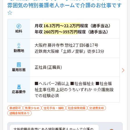
雰囲気の特別養護老人ホームで介護のお仕事です
☆
月収
16.3万円～22.2万円
程度（諸手当込）
給料
年収
260万円～355万円
程度（諸手当込）
大阪府 藤井寺市 惣社2丁目6番17号
勤務地
近鉄南大阪線「土師ノ里駅」徒歩13分
正社員(正職員)
雇用形態
■ヘルパー2級以上 ■社会福祉士 ■社会福
祉主事任用 上記のうちいずれか ※介護施設
応募要件
での経験必須
車通勤可
残業少なめ
住宅手当・補助
社会保険完備
交通費支給
退職金制度あり
大阪府藤井寺市にある特別養護老人ホームで介護の