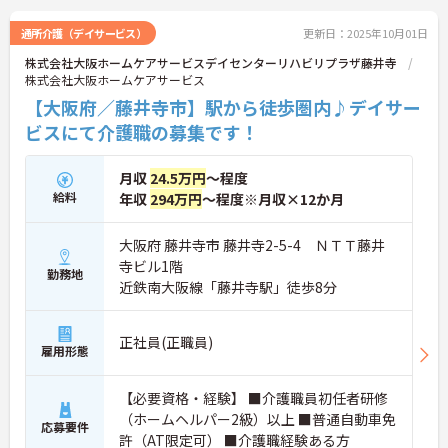
通所介護（デイサービス）
更新日：2025年10月01日
株式会社大阪ホームケアサービスデイセンターリハビリプラザ藤井寺
株式会社大阪ホームケアサービス
【大阪府／藤井寺市】駅から徒歩圏内♪デイサー
ビスにて介護職の募集です！
月収
24.5万円
～程度
給料
年収
294万円
～程度※月収×12か月
大阪府 藤井寺市 藤井寺2-5-4 ＮＴＴ藤井
寺ビル1階
勤務地
近鉄南大阪線「藤井寺駅」徒歩8分
正社員(正職員)
雇用形態
【必要資格・経験】 ■介護職員初任者研修
（ホームヘルパー2級）以上 ■普通自動車免
応募要件
許（AT限定可） ■介護職経験ある方