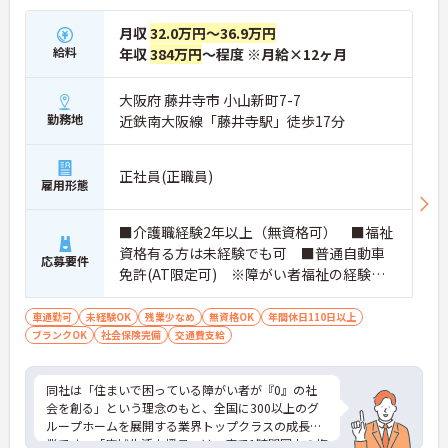
プの道筋が用意されています。急成長中の企業であ
月収
32.0万円～36.9万円
るためポストも豊富にあり、専門性を高めながらマ
給料
ネジメント職への挑戦も視野に入れていただけま
年収
384万円
～程度 ※月給×12ヶ月
す。
・年間休日114日、残業月平均10時間程度という就
大阪府 藤井寺市 小山新町7-7
業環境に加え、産前産後休暇や育児休暇制度がしっ
勤務地
近鉄南大阪線「藤井寺駅」徒歩17分
かりと整備されています。オンとオフの切り替えを
明確にし、心身ともに充実した状態で長くご活躍い
ただけます。
正社員(正職員)
・グループホーム一棟あたりの入居者様20名定員を
雇用形態
常時2～4名のスタッフで支援、国基準を上回る人員
配置や夜間複数名体制が敷かれているため、業務に
■介護職経験2年以上（無資格可） ■福祉
追われることなくご利用者様のペースに合わせたサ
ポートが可能です。施設も専用設計で働きやすく、
資格有る方は未経験でも可 ■普通自動車
応募要件
ご自身の理想とする福祉を実践できる環境が整って
免許(AT限定可) ※障がい者福祉の経験は
います。
不問です。※実務経験2年以上の方、障がい
者福祉に関する経験をお持ちの方大歓迎
車通勤可
未経験OK
残業少なめ
無資格OK
年間休日110日以上
ブランクOK
社会保険完備
交通費支給
同社は「住まいで困っている障がい者が『0』の社
会を創る」という理念のもと、全国に300以上のグ
ループホームを展開する業界トップクラスの成長企
業です。「広域生活支援員」は、車で1時間圏内の複