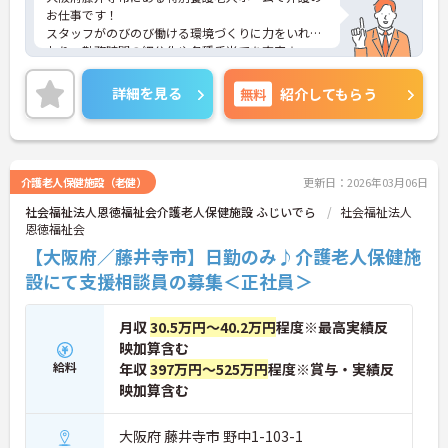
お仕事です！
スタッフがのびのび働ける環境づくりに力をいれて
おり、勤務時間の細分化や各種手当てを充実☆
また、スタッフ同士で協力しあうので残業もほとん
どありません♪
詳細を見る
無料
紹介してもらう
仕事とプライベートのメリハリをつけて勤務いただ
けます！
ご興味がある方は是非一度マイナビまでお問合せく
ださい！！
介護老人保健施設（老健）
更新日：2026年03月06日
社会福祉法人恩徳福祉会介護老人保健施設 ふじいでら
社会福祉法人
恩徳福祉会
【大阪府／藤井寺市】日勤のみ♪介護老人保健施
設にて支援相談員の募集＜正社員＞
月収
30.5万円～40.2万円
程度※最高実績反
映加算含む
給料
年収
397万円～525万円
程度※賞与・実績反
映加算含む
大阪府 藤井寺市 野中1-103-1