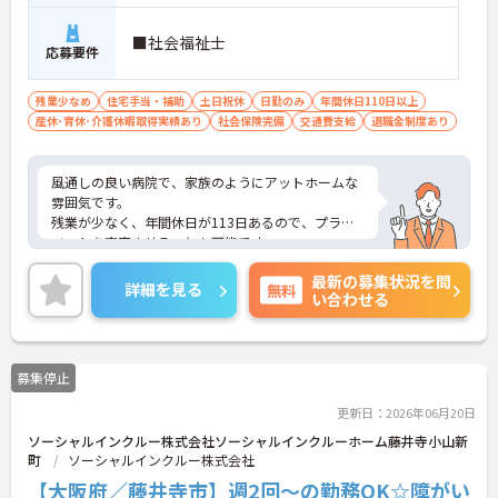
■社会福祉士
応募要件
残業少なめ
住宅手当・補助
土日祝休
日勤のみ
年間休日110日以上
産休･育休･介護休暇取得実績あり
社会保険完備
交通費支給
退職金制度あり
風通しの良い病院で、家族のようにアットホームな
雰囲気です。
残業が少なく、年間休日が113日あるので、プライ
ベートを充実させることも可能です。
ご興味のある方には、面接対策ポイントなど、さら
最新の募集状況を問
に詳細をお話しいたしますのでお気軽にご相談くだ
詳細を見る
無料
い合わせる
さい！
募集停止
更新日：2026年06月20日
ソーシャルインクルー株式会社ソーシャルインクルーホーム藤井寺小山新
町
ソーシャルインクルー株式会社
【大阪府／藤井寺市】週2回～の勤務OK☆障がい