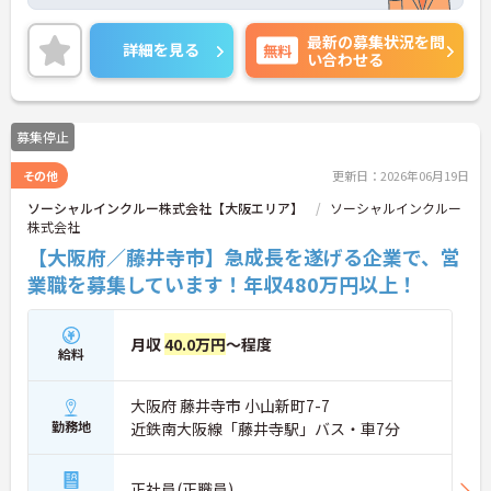
という理念のもと、安定した基盤でご利用者様の自
立を支援しています。週1日からの勤務が可能で、W
最新の募集状況を問
ワークや扶養内での勤務も歓迎しており、ご自身の
詳細を見る
無料
い合わせる
ペースで働けます。20代から60代まで幅広い世代が
活躍中で、未経験や無資格の方でも安心してスター
トできるよう、先輩スタッフが丁寧にサポートしま
す。昇給の機会は年2回あり、頑張りが評価される環
募集停止
境です。正社員登用制度や産休・育休制度も整って
いるため、ライフステージに合わせて長く働き続け
その他
更新日：2026年06月19日
られます。介護に挑戦したい方や、空いた時間を有
効活用したい方におすすめです。ご興味のある方は
ソーシャルインクルー株式会社【大阪エリア】
ソーシャルインクルー
詳細等をお伝えしますので、お気軽にお問い合わせ
株式会社
ください。
【大阪府／藤井寺市】急成長を遂げる企業で、営
業職を募集しています！年収480万円以上！
月収
40.0万円
～程度
給料
大阪府 藤井寺市 小山新町7-7
勤務地
近鉄南大阪線「藤井寺駅」バス・車7分
正社員(正職員)