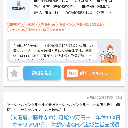
■介護職経験1年以上（無資格可）■福祉資
格有る方は未経験でも可 ■普通自動車免
応募要件
許(AT限定可) ※実務経験2年以上の方、障
がい者福祉に関する経験をお持ちの方大歓
迎
車通勤可
未経験OK
残業少なめ
無資格OK
年間休日110日以上
ブランクOK
社会保険完備
交通費支給
全国に300か所以上（※2025年10月時点）の障がい
者グループホームを展開する法人が母体です。年間
休日は114日あり、夏季・冬季休暇も取得可能。産
前産後・育児休暇制度もあり、子育て中の方も多数
活躍中で、ワークライフバランスを大切にしながら
働ける環境が整っています。研修制度や外部勉強会
詳細を見る
無料
紹介してもらう
の受講支援もあり、スキルアップもしっかりサポー
ト。将来的には管理者やエリアマネージャーへのキ
ャリアアップも目指せます。20代から60代まで幅広
い年代のスタッフが活躍しており、和やかな雰囲気
の職場です。介護経験を活かしたい方、福祉の資格
更新日：2026年05月23日
をお持ちの方、安定した法人でキャリアを築きたい
ソーシャルインクルー株式会社ソーシャルインクルーホーム藤井寺小山新
方におすすめです。
町
ソーシャルインクルー株式会社
【大阪府／藤井寺市】月給32万円～／年休114日
★おすすめPOINT★
・生活支援員からスタートし、サービス管理責任者
／キャリアUP◎／障がい者GH／広域生活支援員
やエリアマネージャーへと続く明確なステップアッ