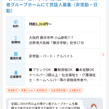
者グループホームにて世話人募集〈非常勤・日
勤〉
時給
1,310円
～
給料
大阪府 藤井寺市 小山新町7-7
勤務地
近鉄南大阪線「藤井寺駅」徒歩17分
非常勤・パート・アルバイト
雇用形態
■ブランクOK ■無資格OK ■未経験OK
※ヘルパー2級以上・社会福祉士・介護福祉
応募要件
士・ホームヘルパー等の資格保持者や、福
祉系業務経験者、障害者支援施設経験者、
生活支援員、障害者支援員、就労支援員、
車通勤可
残業少なめ
無資格OK
社会保険完備
交通費支給
生活相談員等の経験歓迎
全国に300か所以上の障がい者グループホームを展
開する株式会社が運営する施設です（2025年10月時