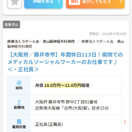
詳細を見る
無料
紹介してもらう
仕事とプライベートのメリハリをつけて勤務いただ
けます！
ご興味がある方は是非一度マイナビまでお問合せく
ださい！！
募集停止
更新日：2026年07月30日
医療法人ラポール会 青山脳神経外科病院
医療法人ラポール会 青山
脳神経外科病院
【大阪府／藤井寺市】年間休日113日！病院での
メディカルソーシャルワーカーのお仕事です♪
＜・正社員＞
月収
18.0万円～22.0万円
程度
給料
大阪府 藤井寺市 野中2丁目91番地
勤務地
近鉄南大阪線「古市(大阪)駅」徒歩15分
正社員(正職員)
雇用形態