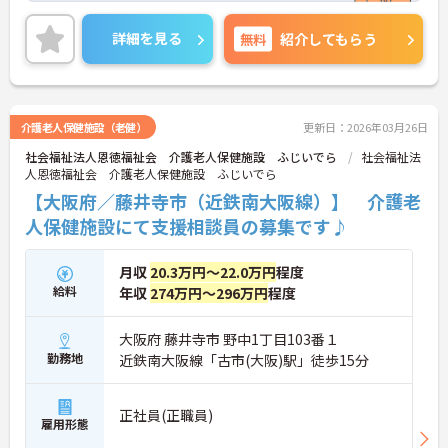
数施設を横断的に担当し、現場支援とパートスタッ
フのサポートを行うハイクラスなポジションです。
詳細を見る
無料
紹介してもらう
最新設備とバリアフリーが完備され、スタッフの身
体的負担が少なく、広域手当5万円が付与されるこ
とで高い給与水準を実現しています。年間休日114
日の確保や、献立・レシピの完全標準化による業務
効率化など、ワークライフバランスを保ちながら定
介護老人保健施設（老健）
更新日：2026年03月26日
年70歳まで長期的に活躍できる制度が盤石に整って
社会福祉法人恩徳福祉会 介護老人保健施設 ふじいでら
社会福祉法
います。複数施設を経験することで培われるマネジ
人恩徳福祉会 介護老人保健施設 ふじいでら
メント視点は、将来的なエリアマネージャーへのキ
ャリアアップにも直結しており、最新の環境で専門
【大阪府／藤井寺市（近鉄南大阪線）】 介護老
性を発揮したいプロフェッショナルの方にお勧めで
人保健施設にて支援相談員の募集です♪
す。
★おすすめPOINT★
月収
20.3万円～22.0万円
程度
・広域支援員として複数のホームを巡るため、各ホ
給料
年収
274万円～296万円
程度
ームのパートスタッフの教育やサポートにも携わる
ことができ、現場の介助業務にとどまらず、施設運
営や人材育成の視点を養うことで、将来のエリアマ
大阪府 藤井寺市 野中1丁目103番１
ネージャー候補としてのステップアップに直結しま
勤務地
近鉄南大阪線「古市(大阪)駅」徒歩15分
す。
・定年70歳、再雇用75歳までという業界屈指の制度
があり、20代から60代まで幅広い年代が活躍してい
正社員(正職員)
雇用形態
ます。年間休日も114日確保されているため、無理
なく長期的なキャリアを築いていただけます。