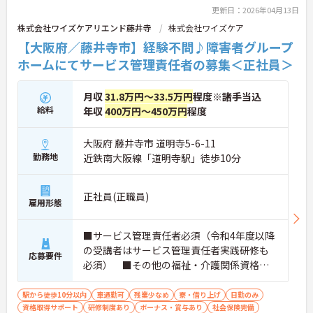
更新日：2026年04月13日
株式会社ワイズケアリエンド藤井寺
株式会社ワイズケア
【大阪府／藤井寺市】経験不問♪障害者グループ
ホームにてサービス管理責任者の募集＜正社員＞
月収
31.8万円～33.5万円
程度※諸手当込
給料
年収
400万円～450万円
程度
大阪府 藤井寺市 道明寺5-6-11
勤務地
近鉄南大阪線「道明寺駅」徒歩10分
正社員(正職員)
雇用形態
■サービス管理責任者必須（令和4年度以降
の受講者はサービス管理責任者実践研修も
応募要件
必須） ■その他の福祉・介護関係資格あ
れば尚可 ■普通自動車運転免許（AT限定
可）必須 ■必要なPCスキル：簡単なパソ
駅から徒歩10分以内
車通勤可
残業少なめ
寮・借り上げ
日勤のみ
資格取得サポート
コン入力（エクセル・ワード必須） ■経
研修制度あり
ボーナス・賞与あり
社会保険完備