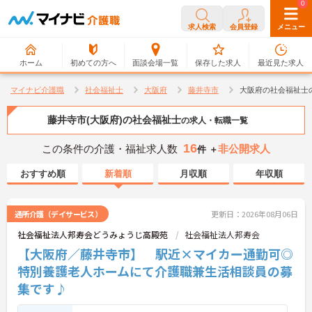
0
0
求人検索
会員登録
メニュー
ホーム
初めての方へ
面談会場一覧
保存した求人
最近見た求人
マイナビ介護職
社会福祉士
大阪府
藤井寺市
大阪府の社会福祉士
藤井寺市(大阪府)の社会福祉士
の求人・転職一覧
16
この条件の介護・福祉求人数
非公開求人
件 ＋
おすすめ順
新着順
月収順
年収順
通所介護（デイサービス）
更新日：2026年08月06日
社会福祉法人邦寿会どうみょうじ高殿苑
社会福祉法人邦寿会
【大阪府／藤井寺市】 駅近×マイカー通勤可◎
特別養護老人ホームにて介護職兼生活相談員の募
集です♪