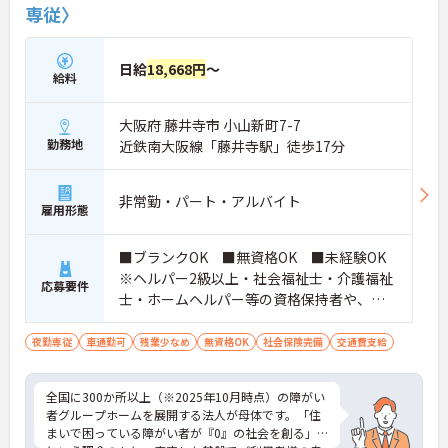
専従〉
日給
18,668円
～
給料
大阪府 藤井寺市 小山新町7-7
勤務地
近鉄南大阪線「藤井寺駅」徒歩17分
非常勤・パート・アルバイト
雇用形態
■ブランクOK ■無資格OK ■未経験OK
※ヘルパー2級以上・社会福祉士・介護福祉
応募要件
士・ホームヘルパー等の資格保持者や、福
祉系業務経験者、障害者支援施設経験者、
生活支援員、障害者支援員、就労支援員、
夜勤専従
車通勤可
残業少なめ
無資格OK
社会保険完備
交通費支給
生活相談員等の経験歓迎
全国に300か所以上（※2025年10月時点）の障がい
者グループホームを展開する法人が母体です。「住
まいで困っている障がい者が『0』の社会を創る」