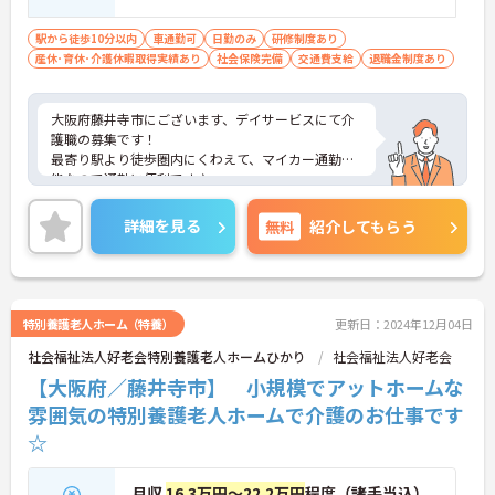
駅から徒歩10分以内
車通勤可
日勤のみ
研修制度あり
産休･育休･介護休暇取得実績あり
社会保険完備
交通費支給
退職金制度あり
大阪府藤井寺市にございます、デイサービスにて介
護職の募集です！
最寄り駅より徒歩圏内にくわえて、マイカー通勤可
能なので通勤に便利です♪
日勤帯のみのお仕事ですので、ご家庭をお持ちの方
も働きやすい勤務時間でオススメです◎
詳細を見る
無料
紹介してもらう
また、育児休暇制度がありますので、ライフステー
ジに応じて長くお仕事を続けていくことができます
★
ご興味のある方は、マイナビ介護職までお問い合わ
せください。
特別養護老人ホーム（特養）
更新日：2024年12月04日
社会福祉法人好老会特別養護老人ホームひかり
社会福祉法人好老会
【大阪府／藤井寺市】 小規模でアットホームな
雰囲気の特別養護老人ホームで介護のお仕事です
☆
月収
16.3万円～22.2万円
程度（諸手当込）