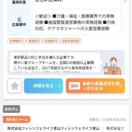
雇用形態
＜歓迎＞ ■介護・福祉・医療業界での実務
経験 ■施設管理運営業務の実務経験 ■行政
応募要件
対応、ケアマネジャーへの入居営業経験
管理職求人
車通勤可
未経験OK
社会保険完備
東京都品川区に本社を構える企業です。
障がい者グループホームを、全国100施設以上展開
している会社で、2017年設立ながら毎年急成長を遂
げており、今後も全国に施設を展開予定です。
本社のバックアップがしっかりとしており、今後会
最新の募集状況を問
社と一緒に成長したい方、キャリアアップを目指し
詳細を見る
無料
い合わせる
たい方におすすめ！
意見やアイディアを出し合える風通しのよさも魅力
です。
ご興味のある方には、面接対策ポイントなど、さら
募集停止
に詳細をお話しいたしますのでお気軽にご相談くだ
さい！
有料老人ホーム
更新日：2026年05月26日
株式会社フィレンツェライフ青山フィレンツェライフ青山
株式会社フ