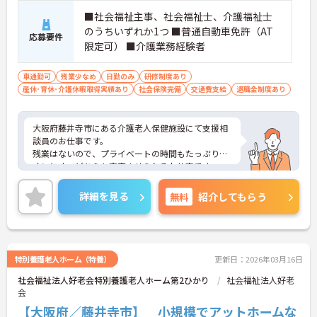
・全施設がバリアフリー設計かつ最新設備を備えて
■社会福祉主事、社会福祉士、介護福祉士
おり、清潔感にあふれた美しい環境です。ハード面
のうちいずれか1つ ■普通自動車免許（AT
応募要件
に加え、ソフト面でも「献立の事前決定・レシピ完
限定可） ■介護業務経験者
備」により現場の負担が大幅に軽減されています。
ご利用者様の安全性はもちろん、働くスタッフにと
っても身体的負担が少なく、高いモチベーションを
車通勤可
残業少なめ
日勤のみ
研修制度あり
保って業務に集中できます。
産休･育休･介護休暇取得実績あり
社会保険完備
交通費支給
退職金制度あり
大阪府藤井寺市にある介護老人保健施設にて支援相
談員のお仕事です。
残業はないので、プライベートの時間もたっぷり！
オンとオフどちらも充実させられるお仕事です。
入職前の体験入職の受け入れも可能。入ってからの
ギャップを埋めることも可能です。
詳細を見る
無料
紹介してもらう
ご興味がある方は是非一度マイナビまでお問い合わ
せください。さらに詳細などお伝えします！
特別養護老人ホーム（特養）
更新日：2026年03月16日
社会福祉法人好老会特別養護老人ホーム第2ひかり
社会福祉法人好老
会
【大阪府／藤井寺市】 小規模でアットホームな