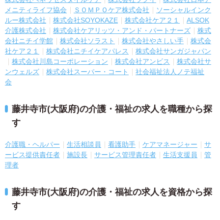
メニティライフ協会
ＳＯＭＰＯケア株式会社
ソーシャルインク
ルー株式会社
株式会社SOYOKAZE
株式会社ケア２１
ALSOK
介護株式会社
株式会社ケアリッツ・アンド・パートナーズ
株式
会社ニチイ学館
株式会社ソラスト
株式会社やさしい手
株式会
社ケア２１
株式会社ニチイケアパレス
株式会社サンガジャパン
株式会社川島コーポレーション
株式会社アンビス
株式会社サ
ンウェルズ
株式会社スーパー・コート
社会福祉法人ノテ福祉
会
藤井寺市(大阪府)の介護・福祉の求人を職種から探
す
介護職・ヘルパー
生活相談員
看護助手
ケアマネージャー
サ
ービス提供責任者
施設長
サービス管理責任者
生活支援員
管
理者
藤井寺市(大阪府)の介護・福祉の求人を資格から探
す