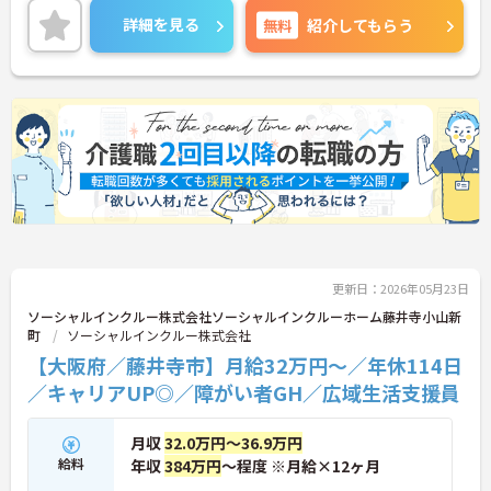
働ける環境が整っています。研修制度や外部勉強会
詳細を見る
無料
紹介してもらう
の受講支援もあり、スキルアップもしっかりサポー
ト。将来的には管理者やエリアマネージャーへのキ
ャリアアップも目指せます。20代から60代まで幅広
い年代のスタッフが活躍しており、和やかな雰囲気
の職場です。介護経験を活かしたい方、福祉の資格
をお持ちの方、安定した法人でキャリアを築きたい
方におすすめです。
★おすすめPOINT★
・生活支援員からスタートし、サービス管理責任者
やエリアマネージャーへと続く明確なステップアッ
プの道筋が用意されています。急成長中の企業であ
るためポストも豊富にあり、専門性を高めながらマ
更新日：2026年05月23日
ネジメント職への挑戦も視野に入れていただけま
す。
ソーシャルインクルー株式会社ソーシャルインクルーホーム藤井寺小山新
・年間休日114日、残業月平均10時間程度という就
町
ソーシャルインクルー株式会社
業環境に加え、産前産後休暇や育児休暇制度がしっ
【大阪府／藤井寺市】月給32万円～／年休114日
かりと整備されています。オンとオフの切り替えを
／キャリアUP◎／障がい者GH／広域生活支援員
明確にし、心身ともに充実した状態で長くご活躍い
ただけます。
・グループホーム一棟あたりの入居者様20名定員を
月収
32.0万円～36.9万円
常時2～4名のスタッフで支援、国基準を上回る人員
給料
年収
384万円
～程度 ※月給×12ヶ月
配置や夜間複数名体制が敷かれているため、業務に
追われることなくご利用者様のペースに合わせたサ