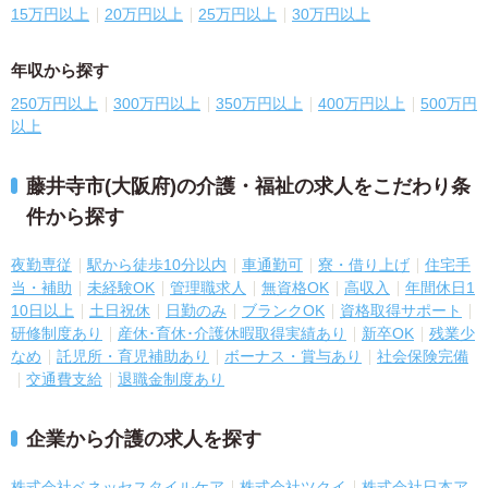
15万円以上
20万円以上
25万円以上
30万円以上
年収から探す
250万円以上
300万円以上
350万円以上
400万円以上
500万円
以上
藤井寺市(大阪府)の介護・福祉の求人をこだわり条
件から探す
夜勤専従
駅から徒歩10分以内
車通勤可
寮・借り上げ
住宅手
当・補助
未経験OK
管理職求人
無資格OK
高収入
年間休日1
10日以上
土日祝休
日勤のみ
ブランクOK
資格取得サポート
研修制度あり
産休･育休･介護休暇取得実績あり
新卒OK
残業少
なめ
託児所・育児補助あり
ボーナス・賞与あり
社会保険完備
交通費支給
退職金制度あり
企業から介護の求人を探す
株式会社ベネッセスタイルケア
株式会社ツクイ
株式会社日本ア