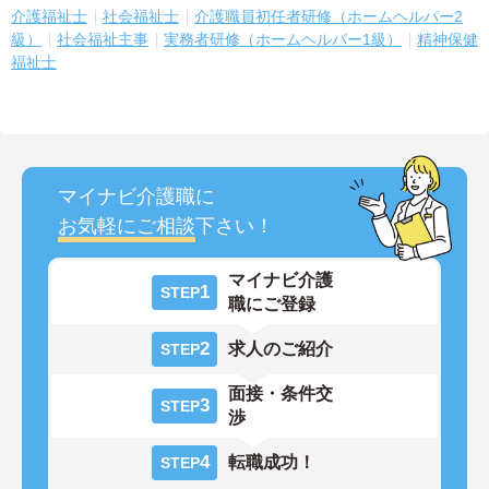
介護福祉士
社会福祉士
介護職員初任者研修（ホームヘルパー2
級）
社会福祉主事
実務者研修（ホームヘルパー1級）
精神保健
福祉士
マイナビ介護職に
お気軽にご相談
下さい！
マイナビ介護
1
STEP
職にご登録
2
求人のご紹介
STEP
面接・条件交
3
STEP
渉
4
転職成功！
STEP