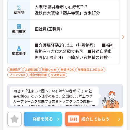
ポートが可能です。施設も専用設計で働きやすく、
大阪府 藤井寺市 小山新町7-7
ご自身の理想とする福祉を実践できる環境が整って
勤務地
近鉄南大阪線「藤井寺駅」徒歩17分
います。
正社員(正職員)
雇用形態
■介護職経験2年以上（無資格可） ■福祉
資格有る方は未経験でも可 ■普通自動車
応募要件
免許(AT限定可) ※障がい者福祉の経験は
不問です。※実務経験2年以上の方、障がい
者福祉に関する経験をお持ちの方大歓迎
車通勤可
未経験OK
残業少なめ
無資格OK
年間休日110日以上
ブランクOK
社会保険完備
交通費支給
同社は「住まいで困っている障がい者が『0』の社
会を創る」という理念のもと、全国に300以上のグ
ループホームを展開する業界トップクラスの成長企
業です。「広域生活支援員」は、車で1時間圏内の複
数施設を横断的に担当し、現場支援とパートスタッ
フのサポートを行うハイクラスなポジションです。
詳細を見る
無料
紹介してもらう
最新設備とバリアフリーが完備され、スタッフの身
体的負担が少なく、広域手当5万円が付与されるこ