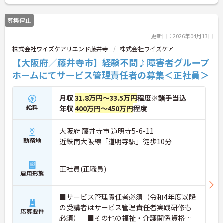
とで高い給与水準を実現しています。年間休日114
日の確保や、献立・レシピの完全標準化による業務
募集停止
効率化など、ワークライフバランスを保ちながら定
年70歳まで長期的に活躍できる制度が盤石に整って
更新日：2026年04月13日
います。複数施設を経験することで培われるマネジ
株式会社ワイズケアリエンド藤井寺
株式会社ワイズケア
メント視点は、将来的なエリアマネージャーへのキ
ャリアアップにも直結しており、最新の環境で専門
【大阪府／藤井寺市】経験不問♪障害者グループ
性を発揮したいプロフェッショナルの方にお勧めで
ホームにてサービス管理責任者の募集＜正社員＞
す。
★おすすめPOINT★
月収
31.8万円～33.5万円
程度※諸手当込
・広域支援員として複数のホームを巡るため、各ホ
給料
年収
400万円～450万円
程度
ームのパートスタッフの教育やサポートにも携わる
ことができ、現場の介助業務にとどまらず、施設運
営や人材育成の視点を養うことで、将来のエリアマ
大阪府 藤井寺市 道明寺5-6-11
ネージャー候補としてのステップアップに直結しま
勤務地
近鉄南大阪線「道明寺駅」徒歩10分
す。
・定年70歳、再雇用75歳までという業界屈指の制度
があり、20代から60代まで幅広い年代が活躍してい
正社員(正職員)
雇用形態
ます。年間休日も114日確保されているため、無理
なく長期的なキャリアを築いていただけます。
・全施設がバリアフリー設計かつ最新設備を備えて
■サービス管理責任者必須（令和4年度以降
おり、清潔感にあふれた美しい環境です。ハード面
の受講者はサービス管理責任者実践研修も
に加え、ソフト面でも「献立の事前決定・レシピ完
応募要件
必須） ■その他の福祉・介護関係資格あ
備」により現場の負担が大幅に軽減されています。