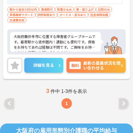
れば尚可 ■普通自動車運転免許（AT限定
ご利用者様の安全性はもちろん、働くスタッフにと
っても身体的負担が少なく、高いモチベーションを
可）必須 ■必要なPCスキル：簡単なパソ
駅から徒歩10分以内
車通勤可
残業少なめ
寮・借り上げ
日勤のみ
保って業務に集中できます。
資格取得サポート
コン入力（エクセル・ワード必須） ■経
研修制度あり
ボーナス・賞与あり
社会保険完備
交通費支給
験不問
大阪府藤井寺市に位置する障害者グループホームで
す。最寄駅から徒歩圏内！通勤にも便利です。資格
をお持ちであれば経験は不問です。ご興味をお持ち
の方はお気軽にお問い合わせください。
最新の募集状況を問
詳細を見る
無料
い合わせる
3
件中 1-3件を表示
1
大阪府の雇用形態別介護職の平均給与