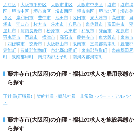
之江区
大阪市平野区
大阪市北区
大阪市中央区
堺市
堺市堺
区
堺市中区
堺市東区
堺市西区
堺市南区
堺市北区
堺市美
原区
岸和田市
豊中市
池田市
吹田市
泉大津市
高槻市
貝
塚市
守口市
枚方市
茨木市
八尾市
泉佐野市
富田林市
寝
屋川市
河内長野市
松原市
大東市
和泉市
箕面市
柏原市
羽曳野市
門真市
摂津市
高石市
藤井寺市
東大阪市
泉南市
四條畷市
交野市
大阪狭山市
阪南市
三島郡島本町
豊能郡
豊能町
豊能郡能勢町
泉北郡忠岡町
泉南郡熊取町
泉南郡田尻
町
泉南郡岬町
南河内郡太子町
南河内郡河南町
藤井寺市(大阪府)の介護・福祉の求人を雇用形態か
ら探す
正社員(正職員)
契約社員・嘱託社員
非常勤・パート・アルバイ
ト
藤井寺市(大阪府)の介護・福祉の求人を施設業態か
ら探す