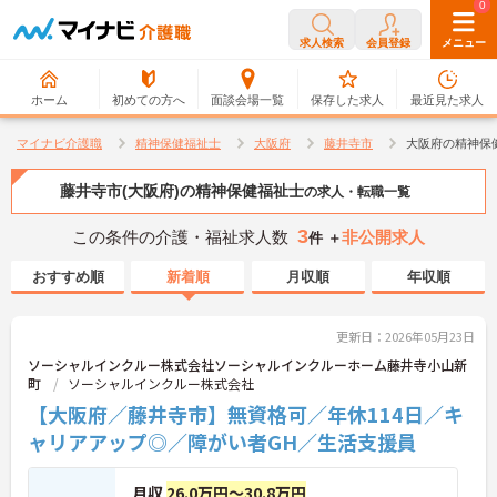
0
0
求人検索
会員登録
メニュー
ホーム
初めての方へ
面談会場一覧
保存した求人
最近見た求人
マイナビ介護職
精神保健福祉士
大阪府
藤井寺市
大阪府の精神保
藤井寺市(大阪府)の精神保健福祉士
の求人・転職一覧
3
この条件の介護・福祉求人数
非公開求人
件 ＋
おすすめ順
新着順
月収順
年収順
更新日：2026年05月23日
ソーシャルインクルー株式会社ソーシャルインクルーホーム藤井寺小山新
町
ソーシャルインクルー株式会社
【大阪府／藤井寺市】無資格可／年休114日／キ
ャリアアップ◎／障がい者GH／生活支援員
月収
26.0万円～30.8万円