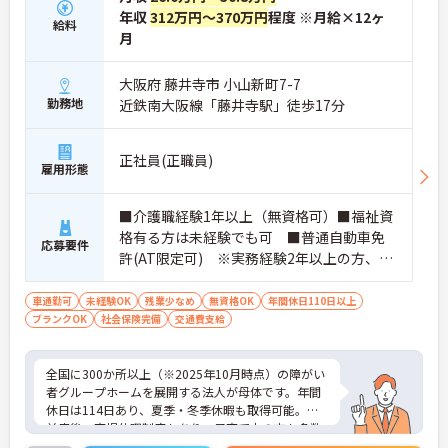
年収
312万円～370万円
程度 ※月給×12ヶ
給料
月
大阪府 藤井寺市 小山新町7-7
勤務地
近鉄南大阪線「藤井寺駅」徒歩17分
正社員(正職員)
雇用形態
■介護職経験1年以上（無資格可）■福祉資
格有る方は未経験でも可 ■普通自動車免
応募要件
許(AT限定可) ※実務経験2年以上の方、障
がい者福祉に関する経験をお持ちの方大歓
迎
車通勤可
未経験OK
残業少なめ
無資格OK
年間休日110日以上
ブランクOK
社会保険完備
交通費支給
全国に300か所以上（※2025年10月時点）の障がい
者グループホームを展開する法人が母体です。年間
休日は114日あり、夏季・冬季休暇も取得可能。産
前産後・育児休暇制度もあり、子育て中の方も多数
活躍中で、ワークライフバランスを大切にしながら