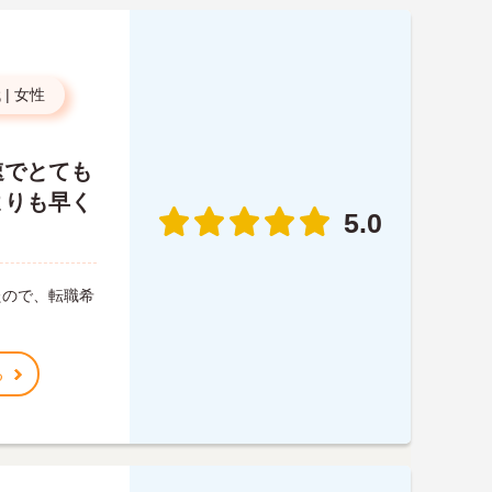
代
|
女性
速でとても
よりも早く
5.0
たので、転職希
る