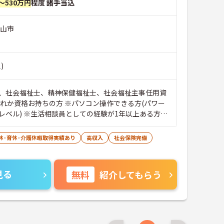
～530万円
程度 諸手当込
狭山市
)
、社会福祉士、精神保健福祉士、社会福祉主事任用資
れか資格お持ちの方 ※パソコン操作できる方(パワー
レベル) ※生活相談員としての経験が1年以上ある方尚
休･育休･介護休暇取得実績あり
高収入
社会保険完備
見る
無料
紹介してもらう