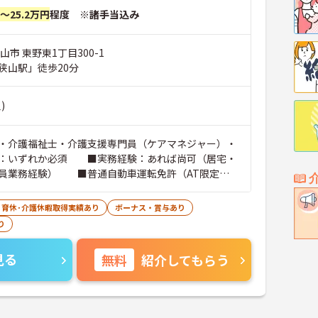
円～25.2万円
程度 ※諸手当込み
山市 東野東1丁目300-1
狭山駅」徒歩20分
)
・介護福祉士・介護支援専門員（ケアマネジャー）・
：いずれか必須 ■実務経験：あれば尚可（居宅・
員業務経験） ■普通自動車運転免許（AT限定
･育休･介護休暇取得実績あり
ボーナス・賞与あり
り
見る
無料
紹介してもらう