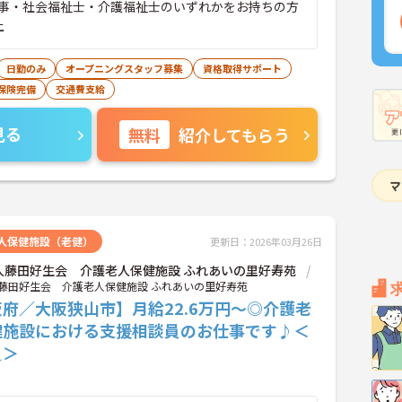
事・社会福祉士・介護福祉士のいずれかをお持ちの方
上
日勤のみ
オープニングスタッフ募集
資格取得サポート
保険完備
交通費支給
見る
無料
紹介してもらう
人保健施設（老健）
更新日：2026年03月26日
人藤田好生会 介護老人保健施設 ふれあいの里好寿苑
藤田好生会 介護老人保健施設 ふれあいの里好寿苑
府／大阪狭山市】月給22.6万円～◎介護老
健施設における支援相談員のお仕事です♪＜
員＞