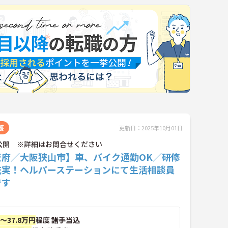
護
更新日：2025年10月01日
公開 ※詳細はお問合せください
阪府／大阪狭山市】車、バイク通勤OK／研修
充実！ヘルパーステーションにて生活相談員
です
円～37.8万円
程度 諸手当込