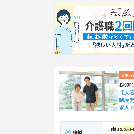
訪問介
名称非
【大
制度
求人
月収
32.0万
給料