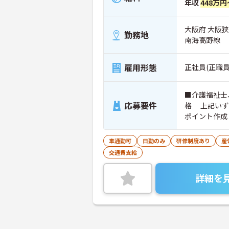
年収
448万円
大阪府 大阪
勤務地
南海高野線
雇用形態
正社員(正職員
■介護福祉士
応募要件
格 上記いず
ポイント作成
可
車通勤可
日勤のみ
研修制度あり
産
交通費支給
詳細を