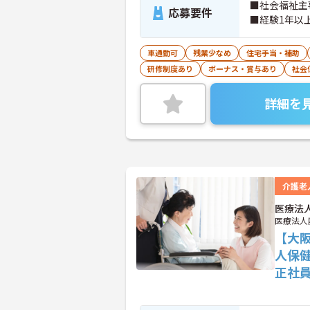
■社会福祉主
応募要件
■経験1年以
車通勤可
残業少なめ
住宅手当・補助
研修制度あり
ボーナス・賞与あり
社会
詳細を
介護老
医療法
医療法人
【大阪
人保
正社