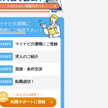
イナビ介護職に
気軽にご相談
下さい！
1
マイナビ介護職にご登録
STEP
2
求人のご紹介
STEP
3
面接・条件交渉
STEP
4
転職成功！
STEP
転職サポートに登録