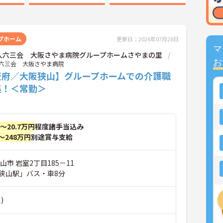
プホーム
更新日：2026年07月28日
マ
人六三会 大阪さやま病院グループホームさやまの里
お
六三会 大阪さやま病院
阪府／大阪狭山】グループホームでの介護職
集！＜常勤＞
円～20.7万円
程度諸手当込み
～248万円
別途賞与支給
山市 岩室2丁目185－11
狭山駅」バス・車8分
)