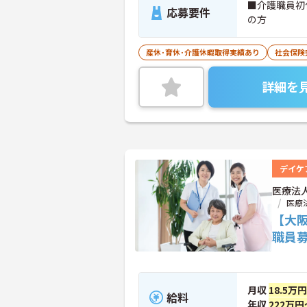
■介護職員初
応募要件
の方
産休･育休･介護休暇取得実績あり
社会保険
詳細を
デイケ
医療法
医療
【大
職員
月収
18.5万
給料
年収
222万円