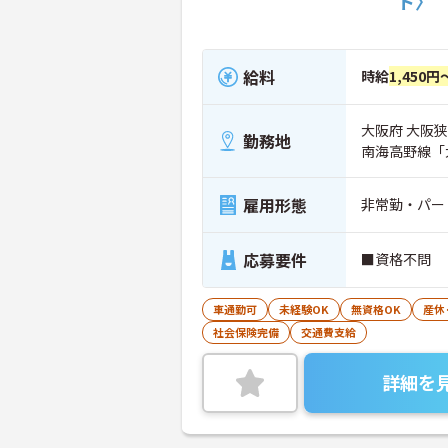
ト〉
給料
時給
1,450円
大阪府 大阪狭山
勤務地
南海高野線「
雇用形態
非常勤・パー
応募要件
■資格不問 
車通勤可
未経験OK
無資格OK
産休
社会保険完備
交通費支給
詳細を