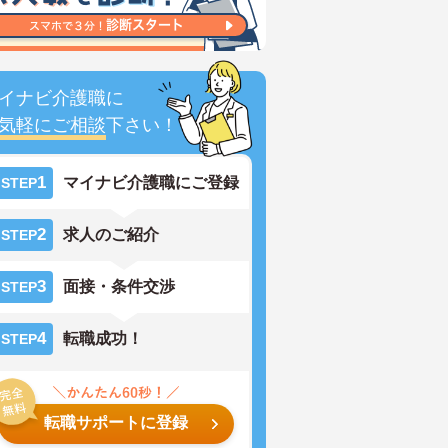
イナビ介護職に
気軽にご相談
下さい！
1
マイナビ介護職にご登録
STEP
2
求人のご紹介
STEP
3
面接・条件交渉
STEP
4
転職成功！
STEP
転職サポートに登録