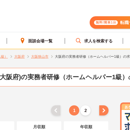
転職
無料!簡単1分
面談会場一覧
求人を検索する
1級）
大阪府
大阪狭山市
大阪府の実務者研修（ホームヘルパー1級）の
(大阪府)の実務者研修（ホームヘルパー1級）
1
2
月収順
年収順