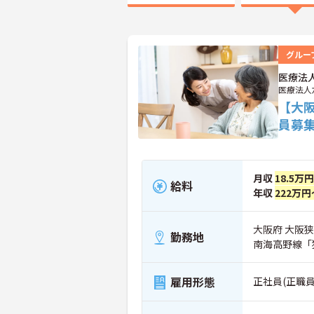
グルー
医療法
医療法人
【大
員募
月収
18.5万
給料
年収
222万円
大阪府 大阪狭
勤務地
南海高野線「
雇用形態
正社員(正職員