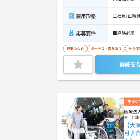
雇用形態
正社員(正職員
応募要件
■経験必須
残業少なめ
ボーナス・賞与あり
社会保
詳細を
デイケ
医療法
会 介護
【大
可♪