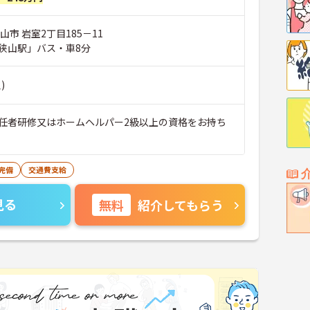
山市 岩室2丁目185－11
狭山駅」バス・車8分
)
任者研修又はホームヘルパー2級以上の資格をお持ち
完備
交通費支給
見る
無料
紹介してもらう