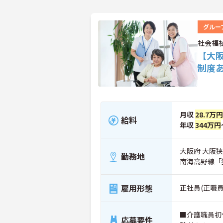
グルー
社会福
【大
制度
月収
28.7万円
給料
年収
344万円
大阪府 大阪狭山
勤務地
南海高野線「
雇用形態
正社員(正職員
■介護職員初
応募要件