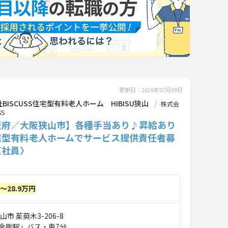
更新日：2026年07月08日
BISCUSS住宅型有料老人ホーム HIBISU狭山
株式会
SS
阪府／大阪狭山市】各種手当あり♪昇給あり
宅型有料老人ホームでサービス提供責任者募
正社員〉
円～28.9万円
市 茱萸木3-206-8
金剛駅」バス・車7分