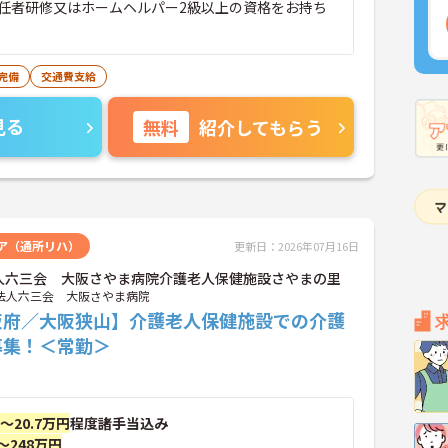
任者研修又はホームヘルパー2級以上の資格をお持ち
完備
交通費支給
見る
無料
紹介してもらう
ア（通所リハ）
更新日：2026年07月16日
人六三会 大阪さやま病院介護老人保健施設さやまの里
法人六三会 大阪さやま病院
阪府／大阪狭山】介護老人保健施設での介護
募集！＜常勤＞
円～20.7万円
程度諸手当込み
～248万円