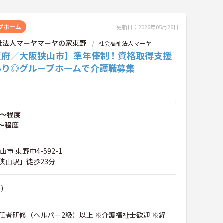
プホーム
更新日：2026年05月26日
祉法人マーヤマーヤの家東野
社会福祉法人マーヤ
阪府／大阪狭山市】準年俸制！資格取得支援
あり◎グループホームで介護職募集
～程度
～程度
市 東野中4-592-1
狭山駅」徒歩23分
)
任者研修（ヘルパー2級）以上 ※介護福祉士歓迎 ※経