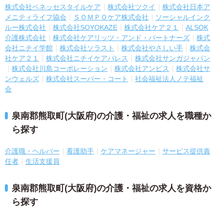
株式会社ベネッセスタイルケア
株式会社ツクイ
株式会社日本ア
メニティライフ協会
ＳＯＭＰＯケア株式会社
ソーシャルインク
ルー株式会社
株式会社SOYOKAZE
株式会社ケア２１
ALSOK
介護株式会社
株式会社ケアリッツ・アンド・パートナーズ
株式
会社ニチイ学館
株式会社ソラスト
株式会社やさしい手
株式会
社ケア２１
株式会社ニチイケアパレス
株式会社サンガジャパン
株式会社川島コーポレーション
株式会社アンビス
株式会社サ
ンウェルズ
株式会社スーパー・コート
社会福祉法人ノテ福祉
会
泉南郡熊取町(大阪府)の介護・福祉の求人を職種か
ら探す
介護職・ヘルパー
看護助手
ケアマネージャー
サービス提供責
任者
生活支援員
泉南郡熊取町(大阪府)の介護・福祉の求人を資格か
ら探す