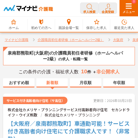
0
0
求人検索
会員登録
メニュー
ホーム
初めての方へ
面談会場一覧
保存した求人
最近見た求人
マイナビ介護職
介護職員初任者研修（ホームヘルパー2級）
大阪府
泉
泉南郡熊取町(大阪府)の介護職員初任者研修（ホームヘルパ
ー2級）
の求人・転職一覧
10
この条件の介護・福祉求人数
非公開求人
件 ＋
おすすめ順
新着順
月収順
年収順
サービス付き高齢者向け住宅（サ高住）
更新日：2026年03月23日
株式会社カメリヤ・プランニングサービス付高齢者向け住宅 セカンドラ
イフ・ウイズ熊取
株式会社カメリヤ・プランニング
【大阪府／泉南郡熊取町】車通勤可能！サービス
付き高齢者向け住宅にて介護職求人です！〈非常