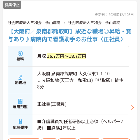
募集停止
更新日：2025年12月05日
社会医療法人三和会 永山病院
社会医療法人三和会 永山病院
【大阪府／泉南郡熊取町】駅近な職場◎昇給・賞
与あり♪病院内で看護助手のお仕事〈正社員〉
月収
16.7万円～18.7万円
給料
大阪府 泉南郡熊取町 大久保東1-1-10
ＪＲ阪和線(天王寺－和歌山)「熊取駅」徒歩
勤務地
8分
正社員(正職員)
雇用形態
■介護職員初任者研修以上必須（ヘルパー2
応募要件
級） ■経験1年以上