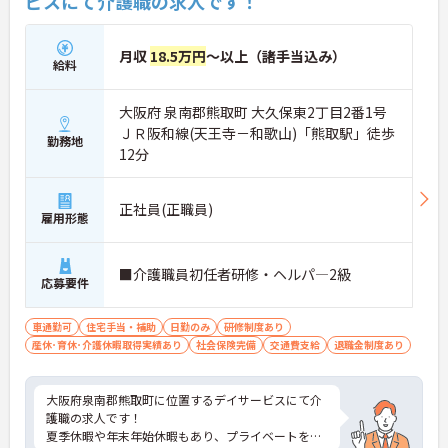
ビスにて介護職の求人です！
月収
18.5万円
～以上（諸手当込み）
給料
大阪府 泉南郡熊取町 大久保東2丁目2番1号
ＪＲ阪和線(天王寺－和歌山)「熊取駅」徒歩
勤務地
12分
正社員(正職員)
雇用形態
■介護職員初任者研修・ヘルパ―2級
応募要件
車通勤可
住宅手当・補助
日勤のみ
研修制度あり
産休･育休･介護休暇取得実績あり
社会保険完備
交通費支給
退職金制度あり
大阪府泉南郡熊取町に位置するデイサービスにて介
護職の求人です！
夏季休暇や年末年始休暇もあり、プライベートを充