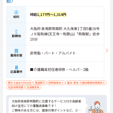
勤〉
時給
1,177円～1,314円
給料
大阪府 泉南郡熊取町 大久保東1丁目5番16号
ＪＲ阪和線(天王寺－和歌山)「熊取駅」徒歩
勤務地
10分
非常勤・パート・アルバイト
雇用形態
■介護職員初任者研修・ヘルパ―2級
応募要件
駅から徒歩10分以内
車通勤可
研修制度あり
産休･育休･介護休暇取得実績あり
社会保険完備
交通費支給
大阪府泉南郡熊取町に位置するサービス付き高齢者
向け住宅にて介護職員募集です！
ご興味のある方には、面接対策ポイントなど、さら