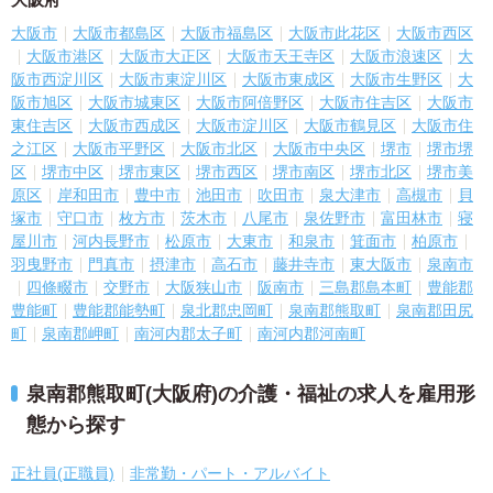
大阪市
大阪市都島区
大阪市福島区
大阪市此花区
大阪市西区
大阪市港区
大阪市大正区
大阪市天王寺区
大阪市浪速区
大
阪市西淀川区
大阪市東淀川区
大阪市東成区
大阪市生野区
大
阪市旭区
大阪市城東区
大阪市阿倍野区
大阪市住吉区
大阪市
東住吉区
大阪市西成区
大阪市淀川区
大阪市鶴見区
大阪市住
之江区
大阪市平野区
大阪市北区
大阪市中央区
堺市
堺市堺
区
堺市中区
堺市東区
堺市西区
堺市南区
堺市北区
堺市美
原区
岸和田市
豊中市
池田市
吹田市
泉大津市
高槻市
貝
塚市
守口市
枚方市
茨木市
八尾市
泉佐野市
富田林市
寝
屋川市
河内長野市
松原市
大東市
和泉市
箕面市
柏原市
羽曳野市
門真市
摂津市
高石市
藤井寺市
東大阪市
泉南市
四條畷市
交野市
大阪狭山市
阪南市
三島郡島本町
豊能郡
豊能町
豊能郡能勢町
泉北郡忠岡町
泉南郡熊取町
泉南郡田尻
町
泉南郡岬町
南河内郡太子町
南河内郡河南町
泉南郡熊取町(大阪府)の介護・福祉の求人を雇用形
態から探す
正社員(正職員)
非常勤・パート・アルバイト