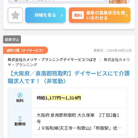
実させることができます。
ご興味のある方には、面接対策ポイントなど、さら
最新の募集状況を問
に詳細をお話しいたしますので、お気軽にご相談く
詳細を見る
無料
い合わせる
ださい。
募集停止
通所介護（デイサービス）
更新日：2026年04月01日
株式会社カメリヤ・プランニングデイサービスつばき
株式会社カメリ
ヤ・プランニング
【大阪府／泉南郡熊取町】デイサービスにて介護
職求人です！〈非常勤〉
時給
1,177円～1,314円
給料
大阪府 泉南郡熊取町 大久保東 2丁目2番1
号
勤務地
ＪＲ阪和線(天王寺－和歌山)「熊取駅」徒歩
7分