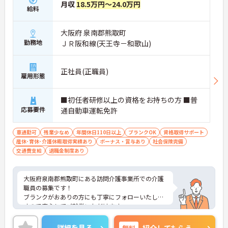
月収
18.5万円～24.0万円
給料
大阪府 泉南郡熊取町
勤務地
ＪＲ阪和線(天王寺－和歌山)
正社員(正職員)
雇用形態
■初任者研修以上の資格をお持ちの方 ■普
応募要件
通自動車運転免許
車通勤可
残業少なめ
年間休日110日以上
ブランクOK
資格取得サポート
産休･育休･介護休暇取得実績あり
ボーナス・賞与あり
社会保険完備
交通費支給
退職金制度あり
大阪府泉南郡熊取町にある訪問介護事業所での介護
職員の募集です！
ブランクがおありの方にも丁寧にフォローいたしま
すので安心してご就業いただけます。
ご興味ある方には、面接対策ポイントなど、詳細を
お話しいたしますのでお気軽にご相談ください。
詳細を見る
無料