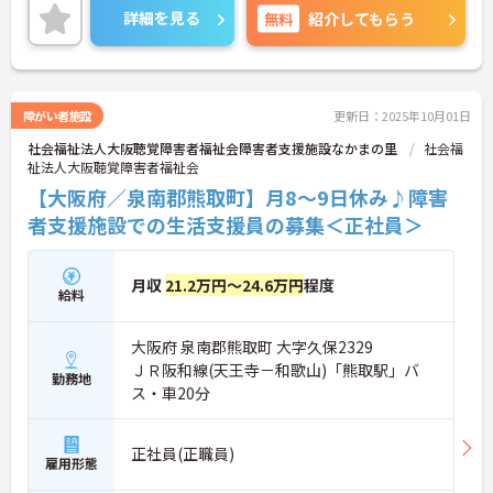
すので、お気軽にお問い合わせください♪
詳細を見る
無料
紹介してもらう
障がい者施設
更新日：2025年10月01日
社会福祉法人大阪聴覚障害者福祉会障害者支援施設なかまの里
社会福
祉法人大阪聴覚障害者福祉会
【大阪府／泉南郡熊取町】月8～9日休み♪障害
者支援施設での生活支援員の募集＜正社員＞
月収
21.2万円～24.6万円
程度
給料
大阪府 泉南郡熊取町 大字久保2329
ＪＲ阪和線(天王寺－和歌山)「熊取駅」バ
勤務地
ス・車20分
正社員(正職員)
雇用形態