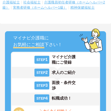
介護福祉士
社会福祉士
介護職員初任者研修（ホームヘルパー2
級）
実務者研修（ホームヘルパー1級）
精神保健福祉士
マイナビ介護職に
お気軽にご相談
下さい！
マイナビ介護
1
STEP
職にご登録
2
求人のご紹介
STEP
面接・条件交
3
STEP
渉
4
転職成功！
STEP