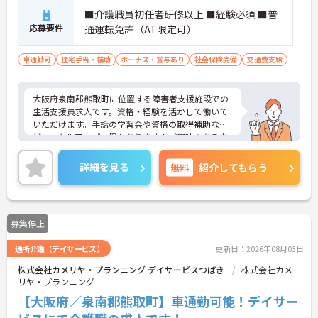
■介護職員初任者研修以上 ■経験必須 ■普
応募要件
通運転免許（AT限定可）
車通勤可
住宅手当・補助
ボーナス・賞与あり
社会保険完備
交通費支給
大阪府泉南郡熊取町に位置する障害者支援施設での
生活支援員求人です。資格・経験を活かして働いて
いただけます。手話の学習会や資格の取得補助な
ど、スキルアップ支援もあります！ご興味のある方
には、面接対策ポイント等、さらに詳細をお話しし
ますのでお気軽にご相談ください！
詳細を見る
無料
紹介してもらう
募集停止
通所介護（デイサービス）
更新日：2026年08月03日
株式会社カメリヤ・プランニング デイサービスつばき
株式会社カメ
リヤ・プランニング
【大阪府／泉南郡熊取町】車通勤可能！デイサー