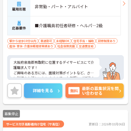
非常勤・パート・アルバイト
雇用形態
■介護職員初任者研修・ヘルパ―2級
応募要件
駅から徒歩10分以内
車通勤可
未経験OK
住宅手当・補助
研修制度あり
産休･育休･介護休暇取得実績あり
社会保険完備
交通費支給
大阪府泉南郡熊取町に位置するデイサービスにて介
護職求人です！
ご興味のある方には、面接対策ポイントなど、さら
に詳細をお話しいたしますので、お気軽にご相談く
ださい。
最新の募集状況を問
詳細を見る
無料
い合わせる
募集停止
サービス付き高齢者向け住宅（サ高住）
更新日：2026年03月06日