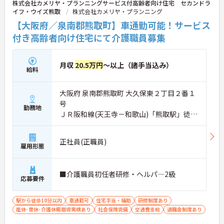
株式会社カメリヤ・プランニングサービス付高齢者向け住宅 セカンドラ
イフ・ウイズ熊取
株式会社カメリヤ・プランニング
【大阪府／泉南郡熊取町】車通勤可能！サービス
付き高齢者向け住宅にて介護職員募集
月収
20.5万円
～以上（諸手当込み）
給料
大阪府 泉南郡熊取町 大久保東２丁目２番１
号
勤務地
ＪＲ阪和線(天王寺－和歌山)「熊取駅」徒歩
10分
正社員(正職員)
雇用形態
■介護職員初任者研修・ヘルパ―2級
応募要件
駅から徒歩10分以内
車通勤可
住宅手当・補助
研修制度あり
産休･育休･介護休暇取得実績あり
社会保険完備
交通費支給
退職金制度あり