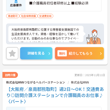
■介護職員初任者研修以上 ■経験必須
応募要件
車通勤可
社会保険完備
交通費支給
大阪府泉南郡熊取町に位置する障害者支援施設での
生活支援員求人です。資格・経験を活かして働いて
いただけます。日勤のみのお仕事なのでプライベー
トも大切にしながら働くことができます。ご興味の
ある方には、面接対策ポイント等、さらに詳細をお
話ししますのでお気軽にご相談ください！
詳細を見る
無料
紹介してもらう
訪問介護
更新日：2025年11月11日
株式会社MNNつながるヘルパーステーション
株式会社MNN
【大阪府／泉南郡熊取町】週2日～OK！交通費あ
り◎訪問介護ステーションで介護職員のお仕事♪
〈パート〉