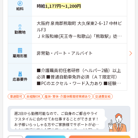
時給
1,177円～1,200円
給料
大阪府 泉南郡熊取町 大久保東2-6-17 中林ビ
ルF3
勤務地
ＪＲ阪和線(天王寺－和歌山)「熊取駅」徒歩
15分
非常勤・パート・アルバイト
雇用形態
■介護職員初任者研修（ヘルパー2級）以上
必須 ■普通自動車免許必須（ＡＴ限定可）
応募要件
■PCのエクセル・ワード入力あり ■経験不
問
車通勤可
未経験OK
産休･育休･介護休暇取得実績あり
交通費支給
週2日から勤務可能なので、ご自身のご都合やライ
フスタイルに合わせてお仕事することができます！
お子様いらっしゃる方やご家族様でサポートが必要
な方は育児休暇や介護休暇もあるので、ご心配いり
ません！ご興味ある方は面接ポイントをお伝えしま