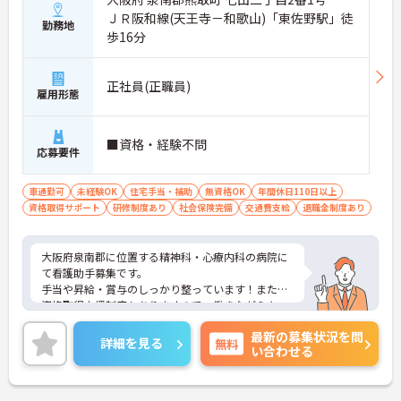
ＪＲ阪和線(天王寺－和歌山)「東佐野駅」徒
勤務地
歩16分
正社員(正職員)
雇用形態
■資格・経験不問
応募要件
車通勤可
未経験OK
住宅手当・補助
無資格OK
年間休日110日以上
資格取得サポート
研修制度あり
社会保険完備
交通費支給
退職金制度あり
大阪府泉南郡に位置する精神科・心療内科の病院に
て看護助手募集です。
手当や昇給・賞与のしっかり整っています！また、
資格取得支援制度もありますので、働きながらキャ
リアアップも可能です！
最新の募集状況を問
ご興味ある方には、面接対策ポイントなど、さらに
詳細を見る
無料
い合わせる
詳細をお話しいたしますのでお気軽にご相談くださ
い！