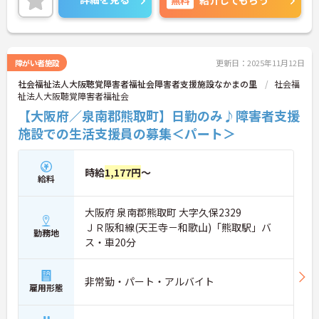
紹介してもらう
障がい者施設
更新日：2025年11月12日
社会福祉法人大阪聴覚障害者福祉会障害者支援施設なかまの里
社会福
祉法人大阪聴覚障害者福祉会
【大阪府／泉南郡熊取町】日勤のみ♪障害者支援
施設での生活支援員の募集＜パート＞
時給
1,177円
～
給料
大阪府 泉南郡熊取町 大字久保2329
ＪＲ阪和線(天王寺－和歌山)「熊取駅」バ
勤務地
ス・車20分
非常勤・パート・アルバイト
雇用形態