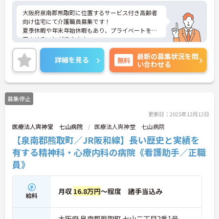
大阪府泉南郡熊取町に位置するサービス付き高齢者
向け住宅にて介護職員募集です！
夏季休暇や年末年始休暇もあり、プライベートを充
実させることができます。
ご興味のある方には、面接対策ポイントなど、さら
最新の募集状況を問
に詳細をお話しいたしますので、お気軽にご相談く
詳細を見る
無料
い合わせる
ださい。
募集停止
更新日：2025年12月12日
医療法人爽神堂 七山病院
医療法人爽神堂 七山病院
【泉南郡熊取町／JR阪和線】長い歴史と実績を
有する精神科・心療内科の病院《看護助手／正職
員》
月収
16.8万円
～程度 諸手当込み
給料
大阪府 泉南郡熊取町 七山二丁目2番1号