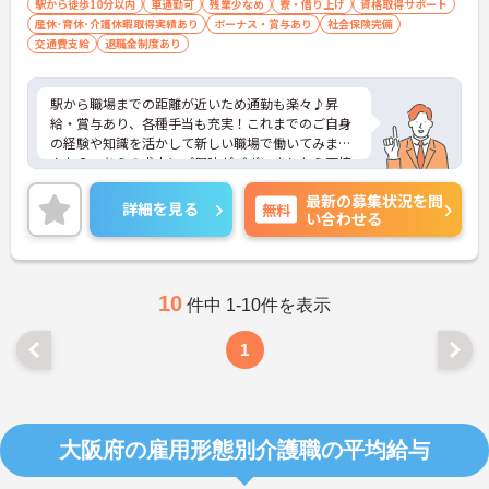
駅から徒歩10分以内
車通勤可
残業少なめ
寮・借り上げ
資格取得サポート
産休･育休･介護休暇取得実績あり
ボーナス・賞与あり
社会保険完備
交通費支給
退職金制度あり
駅から職場までの距離が近いため通勤も楽々♪昇
給・賞与あり、各種手当も充実！これまでのご自身
の経験や知識を活かして新しい職場で働いてみませ
んか？こちらの求人にご興味がございましたら面接
のポイントもお伝えしますので是非ご応募お待ちし
最新の募集状況を問
ております。
詳細を見る
無料
い合わせる
10
件中 1-10件を表示
1
大阪府の雇用形態別介護職の平均給与