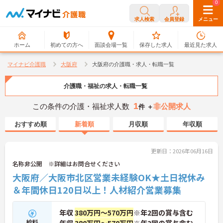
0
0
求人検索
会員登録
メニュー
ホーム
初めての方へ
面談会場一覧
保存した求人
最近見た求人
マイナビ介護職
大阪府
大阪府の介護職・求人・転職一覧
介護職・福祉の求人・転職一覧
1
この条件の介護・福祉求人数
非公開求人
件 ＋
おすすめ順
新着順
月収順
年収順
更新日：2026年06月16日
名称非公開 ※詳細はお問合せください
大阪府／大阪市北区営業未経験OK★土日祝休み
＆年間休日120日以上！人材紹介営業募集
年収
380万円～570万円
※年2回の賞与含む
給料