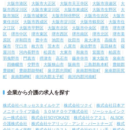
大阪市港区
大阪市大正区
大阪市天王寺区
大阪市浪速区
大
阪市西淀川区
大阪市東淀川区
大阪市東成区
大阪市生野区
大
阪市旭区
大阪市城東区
大阪市阿倍野区
大阪市住吉区
大阪市
東住吉区
大阪市西成区
大阪市淀川区
大阪市鶴見区
大阪市住
之江区
大阪市平野区
大阪市北区
大阪市中央区
堺市
堺市堺
区
堺市中区
堺市東区
堺市西区
堺市南区
堺市北区
堺市美
原区
岸和田市
豊中市
池田市
吹田市
泉大津市
高槻市
貝
塚市
守口市
枚方市
茨木市
八尾市
泉佐野市
富田林市
寝
屋川市
河内長野市
松原市
大東市
和泉市
箕面市
柏原市
羽曳野市
門真市
摂津市
高石市
藤井寺市
東大阪市
泉南市
四條畷市
交野市
大阪狭山市
阪南市
三島郡島本町
豊能郡
豊能町
豊能郡能勢町
泉北郡忠岡町
泉南郡熊取町
泉南郡田尻
町
泉南郡岬町
南河内郡太子町
南河内郡河南町
企業から介護の求人を探す
株式会社ベネッセスタイルケア
株式会社ツクイ
株式会社日本ア
メニティライフ協会
ＳＯＭＰＯケア株式会社
ソーシャルインク
ルー株式会社
株式会社SOYOKAZE
株式会社ケア２１
ALSOK
介護株式会社
株式会社ケアリッツ・アンド・パートナーズ
株式
会社ニチイ学館
株式会社ソラスト
株式会社やさしい手
株式会