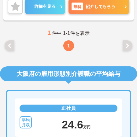
2020年の新卒から20代、30代の社員と幅広い年齢
詳細を見る
無料
紹介してもらう
層のメンバーが活躍、また、中途入社の社員も多
く、情報の共有や相談など気軽にできる環境があり
ます。営業での成約が出れば皆が祝福してくれる和
気藹々とした雰囲気も魅力です。ご興味ある方に
は、面接対策ポイントなど、さらに詳細をお話しい
1
件中 1-1件を表示
たしますのでお気軽にご相談ください！
1
大阪府の雇用形態別介護職の平均給与
正社員
24.6
万円