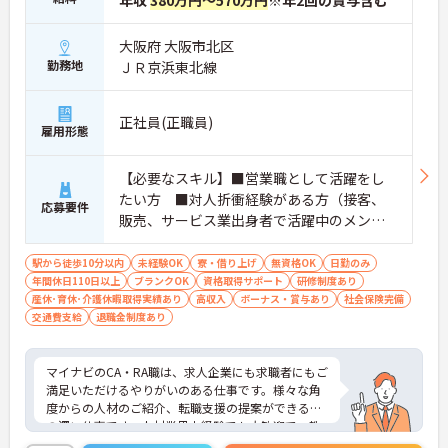
年収
380万円～570万円
※年2回の賞与含む
大阪府 大阪市北区
勤務地
ＪＲ京浜東北線
正社員(正職員)
雇用形態
【必要なスキル】■営業職として活躍をし
たい方 ■対人折衝経験がある方（接客、
応募要件
販売、サービス業出身者で活躍中のメンバ
ー多数） ■対人感受性が鋭く、チームを
成功に導くためにメンバーに情熱的に働き
駅から徒歩10分以内
未経験OK
寮・借り上げ
無資格OK
日勤のみ
年間休日110日以上
かけられる方 【求められる人物像】■指示
ブランクOK
資格取得サポート
研修制度あり
産休･育休･介護休暇取得実績あり
高収入
ボーナス・賞与あり
社会保険完備
待ちではなく、自分で考え抜き、それを行
交通費支給
退職金制度あり
動に移せる方■物事を柔軟に受け入れられ
る方■目的意識が高い方
マイナビのCA・RA職は、求人企業にも求職者にもご
満足いただけるやりがいのある仕事です。様々な角
度からの人材のご紹介、転職支援の提案ができる奥
の深い仕事です。人材業界未経験でも大歓迎で、教
育体制や末永く働ける福利厚生も充実しています！