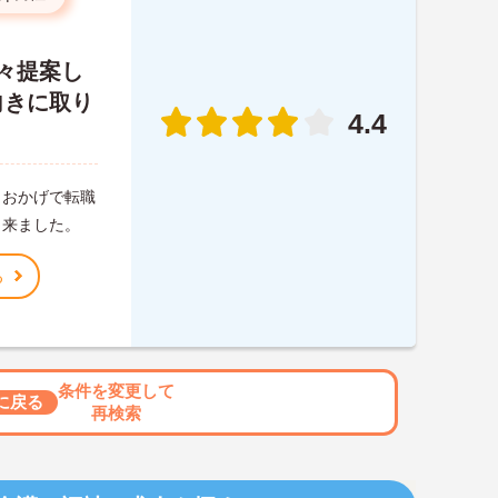
々提案し
向きに取り
4.4
。おかげで転職
出来ました。
る
条件を変更して
に戻る
再検索