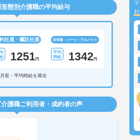
マ
用形態別介護職の平均給与
お
約社員・嘱託社員
非常勤・パート・アルバイト
1251
1342
円
円
月収・平均時給を算出
ビ介護職
ご利用者・成約者の声