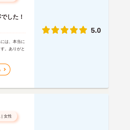
寧でした！
。
5.0
んには、本当に
ます。ありがと
る
代
|
女性