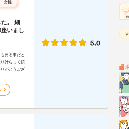
代
|
女性
た。 細
御座いまし
5.0
力も要る事だと
取り計らって頂
ありがとうござ
る