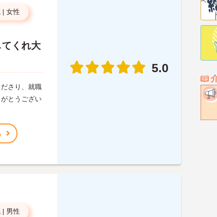
代
|
女性
してくれ大
5.0
くださり、就職
りがとうござい
る
代
|
男性