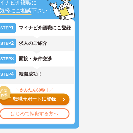
イナビ介護職に
気軽にご相談
下さい！
1
マイナビ介護職にご登録
STEP
2
求人のご紹介
STEP
3
面接・条件交渉
STEP
4
転職成功！
STEP
転職サポートに登録
はじめて転職する方へ