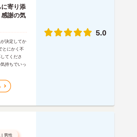
ちに寄り添
。感謝の気
5.0
先が決定してか
でとにかく不
応してくださ
の気持ちでいっ
る
代
|
男性