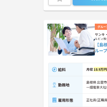
グルー
サンキ
ルビィ株
【島
ルー
給料
月収
18.9万
島根県 出雲市
勤務地
一畑電車大社
雇用形態
正社員(正職員