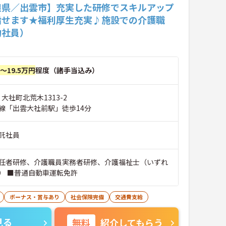
根県／出雲市】充実した研修でスキルアップ
指せます★福利厚生充実♪施設での介護職
約社員）
円～19.5万円
程度（諸手当込み）
 大社町北荒木1313-2
線「出雲大社前駅」徒歩14分
託社員
任者研修、介護職員実務者研修、介護福祉士（いずれ
） ■普通自動車運転免許
ボーナス・賞与あり
社会保険完備
交通費支給
見る
無料
紹介してもらう