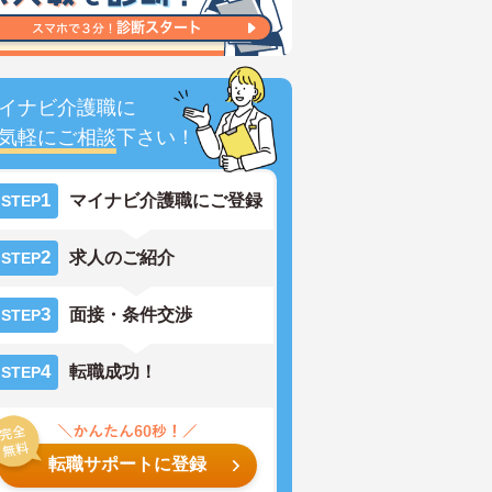
イナビ介護職に
気軽にご相談
下さい！
1
マイナビ介護職にご登録
STEP
2
求人のご紹介
STEP
3
面接・条件交渉
STEP
4
転職成功！
STEP
転職サポートに登録