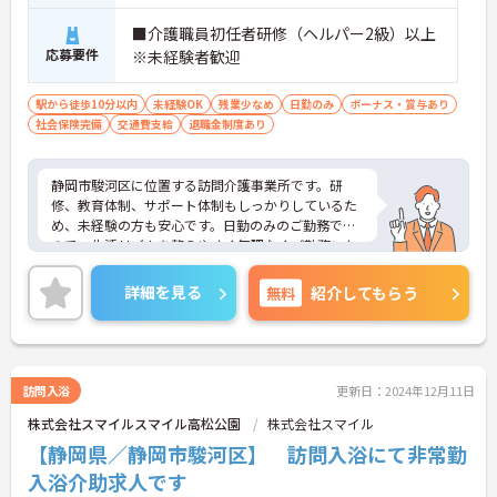
■介護職員初任者研修（ヘルパー2級）以上
応募要件
※未経験者歓迎
駅から徒歩10分以内
未経験OK
残業少なめ
日勤のみ
ボーナス・賞与あり
社会保険完備
交通費支給
退職金制度あり
静岡市駿河区に位置する訪問介護事業所です。研
修、教育体制、サポート体制もしっかりしているた
め、未経験の方も安心です。日勤のみのご勤務です
ので、生活リズムを整えやすく無理なくご勤務いた
だけます♪ご興味のある方には、面接対策ポイント
など、さらに詳細をお話しいたしますのでお気軽に
詳細を見る
無料
紹介してもらう
ご相談ください！
訪問入浴
更新日：2024年12月11日
株式会社スマイルスマイル高松公園
株式会社スマイル
【静岡県／静岡市駿河区】 訪問入浴にて非常勤
入浴介助求人です