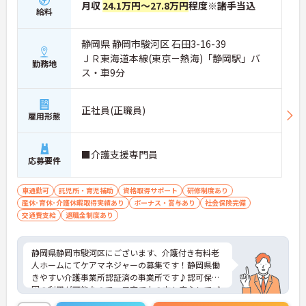
月収
24.1万円～27.8万円
程度※諸手当込
給料
静岡県 静岡市駿河区 石田3-16-39
ＪＲ東海道本線(東京－熱海)「静岡駅」バ
勤務地
ス・車9分
正社員(正職員)
雇用形態
■介護支援専門員
応募要件
車通勤可
託児所・育児補助
資格取得サポート
研修制度あり
産休･育休･介護休暇取得実績あり
ボーナス・賞与あり
社会保険完備
交通費支給
退職金制度あり
静岡県静岡市駿河区にございます、介護付き有料老
人ホームにてケアマネジャーの募集です！静岡県働
きやすい介護事業所認証済の事業所です♪認可保育
園の利用が可能なので、子育て中の方も安心してご
就業頂けます。