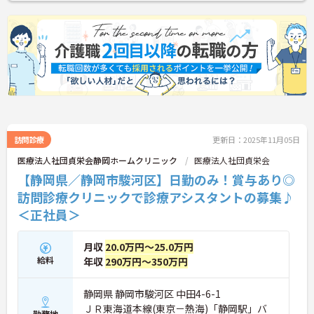
訪問診療
更新日：2025年11月05日
医療法人社団貞栄会静岡ホームクリニック
医療法人社団貞栄会
【静岡県／静岡市駿河区】日勤のみ！賞与あり◎
訪問診療クリニックで診療アシスタントの募集♪
＜正社員＞
月収
20.0万円～25.0万円
給料
年収
290万円～350万円
静岡県 静岡市駿河区 中田4-6-1
ＪＲ東海道本線(東京－熱海)「静岡駅」バ
勤務地