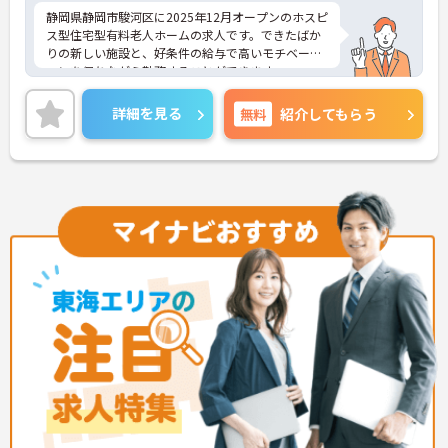
静岡県静岡市駿河区に2025年12月オープンのホスピ
ス型住宅型有料老人ホームの求人です。できたばか
りの新しい施設と、好条件の給与で高いモチベーシ
ョンを保ちながら勤務することができます。
終末期の患者様やご家族に寄り添い「その人らしい
最期を支える」という看護師としての本質的な役割
詳細を見る
無料
紹介してもらう
を実感できる場です。医療的ケアだけでなく、精神
的・社会的なサポートも重視されるため、患者さん
やご家族と深く関わり、信頼関係を築けることがや
りがいになります。ご興味のある方には、面接対策
ポイントなど、さらに詳細をご案内しますのでお気
軽にご相談ください！