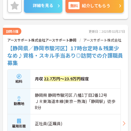
ご興味のある方は、マイナビ介護職までお問い合わ
詳細を見る
無料
紹介してもらう
せください。
訪問介護
更新日：2025年02月27日
アースサポート株式会社アースサポート静岡
アースサポート株式会社
【静岡県／静岡市駿河区】17時台定時＆残業少
なめ♪資格・スキル手当あり◎訪問での介護職員
募集
月収
22.7万円～23.9万円
程度
給料
静岡県 静岡市駿河区 八幡1丁目2番12号
ＪＲ東海道本線(東京－熱海)「静岡駅」徒歩
勤務地
8分
正社員(正職員)
雇用形態