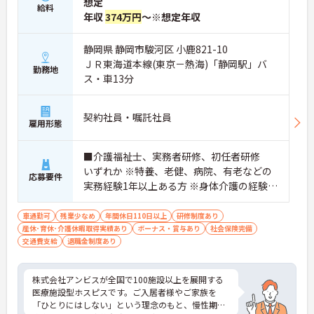
想定
給料
年収
374万円
～※想定年収
静岡県 静岡市駿河区 小鹿821-10
ＪＲ東海道本線(東京－熱海)「静岡駅」バ
勤務地
ス・車13分
契約社員・嘱託社員
雇用形態
■介護福祉士、実務者研修、初任者研修
いずれか ※特養、老健、病院、有老などの
応募要件
実務経験1年以上ある方 ※身体介護の経験年
以上ある方、機械浴の使用の経験のある方
歓迎
車通勤可
残業少なめ
年間休日110日以上
研修制度あり
産休･育休･介護休暇取得実績あり
ボーナス・賞与あり
社会保険完備
交通費支給
退職金制度あり
株式会社アンビスが全国で100施設以上を展開する
医療施設型ホスピスです。ご入居者様やご家族を
「ひとりにはしない」という理念のもと、慢性期や