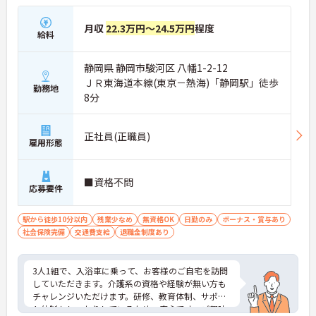
月収
22.3万円～24.5万円
程度
給料
静岡県 静岡市駿河区 八幡1-2-12
ＪＲ東海道本線(東京－熱海)「静岡駅」徒歩
勤務地
8分
正社員(正職員)
雇用形態
■資格不問
応募要件
駅から徒歩10分以内
残業少なめ
無資格OK
日勤のみ
ボーナス・賞与あり
社会保険完備
交通費支給
退職金制度あり
3人1組で、入浴車に乗って、お客様のご自宅を訪問
していただきます。介護系の資格や経験が無い方も
チャレンジいただけます。研修、教育体制、サポー
ト体制もしっかりしているため、安心です。ご興味