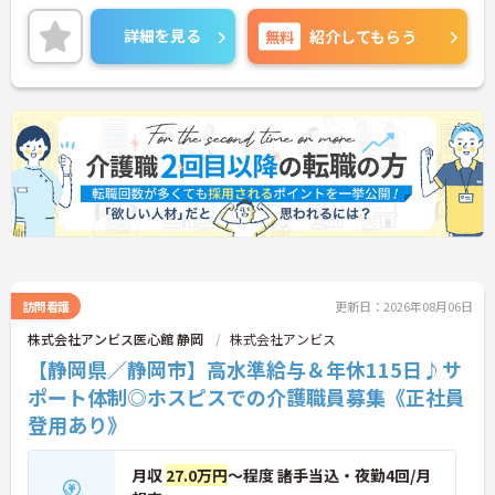
をお持ちの方には詳細の情報や面接のポイントをお
伝えしますのでお気軽にお問い合わせくださいま
詳細を見る
無料
紹介してもらう
せ。
訪問看護
更新日：2026年08月06日
株式会社アンビス医心館 静岡
株式会社アンビス
【静岡県／静岡市】高水準給与＆年休115日♪サ
ポート体制◎ホスピスでの介護職員募集《正社員
登用あり》
月収
27.0万円
～程度 諸手当込・夜勤4回/月