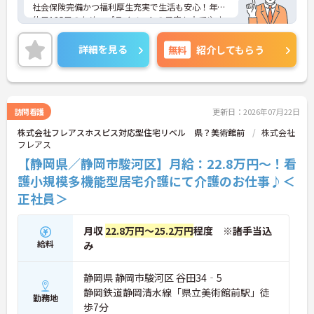
社会保険完備かつ福利厚生充実で生活も安心！年間
休日125日のため、プライベートの予定も立てやす
く、両立が可能！
ご興味のある方はご面接のポイントをお伝えいたし
詳細を見る
無料
紹介してもらう
ますので、お気軽にご相談ください。
■ 医療と生活をトータルで支援
幅広い経験を積みたい方にぴったりです。
訪問看護
更新日：2026年07月22日
・訪問介護×訪問看護の連携体制
株式会社フレアスホスピス対応型住宅リベル 県？美術館前
株式会社
・定期訪問＋緊急時対応で多様なケースに関われる
フレアス
・オペレーターを介した判断・連携スキルも身につ
く
【静岡県／静岡市駿河区】月給：22.8万円～！看
→ 一歩踏み込んだ在宅ケア経験ができます
護小規模多機能型居宅介護にて介護のお仕事♪＜
正社員＞
■ 地域密着で深く関われるやりがい
利用者の暮らしに寄り添えます。
月収
22.8万円～25.2万円
程度 ※諸手当込
・巡回を通じ生活背景まで把握しやすい
給料
み
・継続的に関わることで信頼関係を構築
・地域の中で役割が明確なサービス
→ 「その人らしい生活」を支える実感あり
静岡県 静岡市駿河区 谷田34‐5
静岡鉄道静岡清水線「県立美術館前駅」徒
■ 主体的に関われるケア体制
勤務地
歩7分