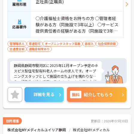
正社員(正職員)
の対応や専門的な医療処置は看護師が担当するため
雇用形態
負担が減ります
・介護スタッフと看護スタッフの比率が1対1で相談
◯介護福祉士資格をお持ちの方 ◯管理者経
しやすく、初任者研修や実務者研修からでも着実に
専門性を高められます
験がある方（同施設で3年以上） ◯サービス
応募要件
＜残業月7時間以下で身体の負担を軽減！＞
提供責任者の経験がある方（同施設で3年以
・常勤で働くスタッフの比率が90パーセント以上と
上） ◯訪問介護経験がある方 ◯PCスキル
高く、急なシフト変更や無理な長時間勤務が発生し
（PC操作、Word・Excel※初級レベル以
管理職求人
車通勤可
オープニングスタッフ募集
高収入
社会保険完備
にくい人員体制です
交通費支給
退職金制度あり
上）
・訪問スケジュールに沿って施設内でのケアを行う
ため、月平均の残業時間は5時間から7時間程度とか
なり少なめに抑えられます
静岡県静岡市駿河区に2025年11月オープン予定のホ
・夜勤明けの翌日は原則としてお休みとなるシフト
スピス型住宅型有料老人ホームの求人です。オープ
編成が組まれており、しっかりと休息を取りながら
ニングスタッフとして施設の立ち上げを携わりなが
長期的な就業が可能です
ら、好条件の給与で高いモチベーションを保ちなが
＜評価制度でキャリアアップ＞
ら勤務することができます。
・介護福祉士や初任者研修などの資格や実務経験、
終末期の患者様やご家族に寄り添い「その人らしい
夜勤回数がしっかりと給与に反映されるためモチベ
詳細を見る
無料
紹介してもらう
最期を支える」という看護師としての本質的な役割
ーションを維持できます
を実感できる場です。医療的ケアだけでなく、精神
・年次を問わずリーダーや主任などのマネジメント
的・社会的なサポートも重視されるため、患者さん
職へ昇格する事例も多数あり、腰を据えて長期的な
やご家族と深く関わり、信頼関係を築けることがや
キャリア形成が可能です
りがいになります。
訪問看護
更新日：2026年07月30日
ご興味をお持ちの方はお気軽にお問い合わせくださ
株式会社MYメディカルユイリア静岡
株式会社MYメディカル
い！