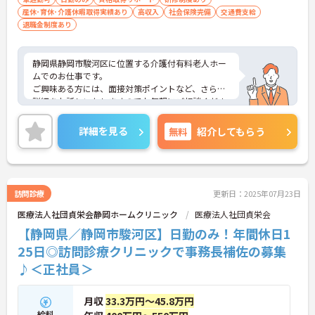
産休･育休･介護休暇取得実績あり
高収入
社会保険完備
交通費支給
退職金制度あり
静岡県静岡市駿河区に位置する介護付有料老人ホー
ムでのお仕事です。
ご興味ある方には、面接対策ポイントなど、さらに
詳細をお話しいたしますのでお気軽にご相談くださ
い！
詳細を見る
無料
紹介してもらう
訪問診療
更新日：2025年07月23日
医療法人社団貞栄会静岡ホームクリニック
医療法人社団貞栄会
【静岡県／静岡市駿河区】日勤のみ！年間休日1
25日◎訪問診療クリニックで事務長補佐の募集
♪＜正社員＞
月収
33.3万円～45.8万円
給料