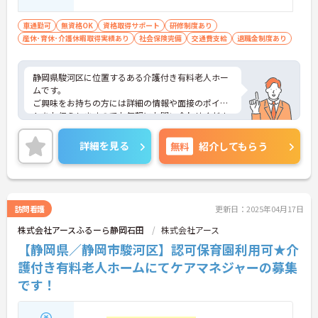
車通勤可
無資格OK
資格取得サポート
研修制度あり
産休･育休･介護休暇取得実績あり
社会保険完備
交通費支給
退職金制度あり
静岡県駿河区に位置するある介護付き有料老人ホー
ムです。
ご興味をお持ちの方には詳細の情報や面接のポイン
トをお伝えしますのでお気軽にお問い合わせくださ
いませ。
詳細を見る
無料
紹介してもらう
訪問看護
更新日：2025年04月17日
株式会社アースふるーら静岡石田
株式会社アース
【静岡県／静岡市駿河区】認可保育園利用可★介
護付き有料老人ホームにてケアマネジャーの募集
です！