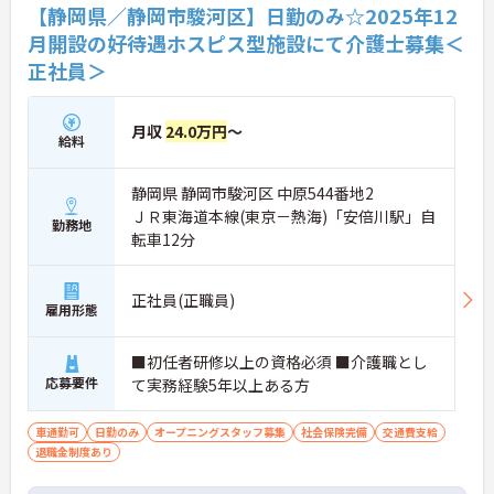
【静岡県／静岡市駿河区】日勤のみ☆2025年12
月開設の好待遇ホスピス型施設にて介護士募集＜
正社員＞
月収
24.0万円
～
給料
静岡県 静岡市駿河区 中原544番地2
ＪＲ東海道本線(東京－熱海)「安倍川駅」自
勤務地
転車12分
正社員(正職員)
雇用形態
■初任者研修以上の資格必須 ■介護職とし
応募要件
て実務経験5年以上ある方
車通勤可
日勤のみ
オープニングスタッフ募集
社会保険完備
交通費支給
退職金制度あり