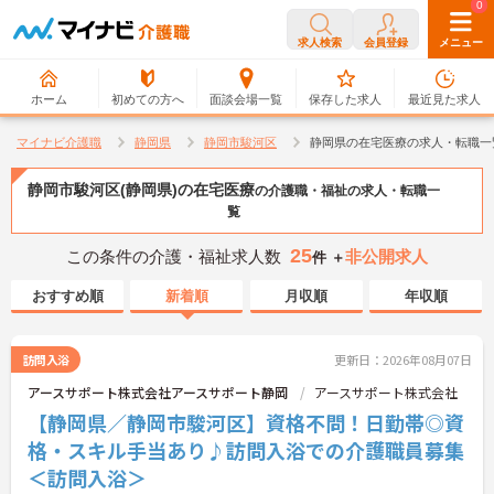
0
0
求人検索
会員登録
メニュー
ホーム
初めての方へ
面談会場一覧
保存した求人
最近見た求人
マイナビ介護職
静岡県
静岡市駿河区
静岡県の在宅医療の求人・転職一
静岡市駿河区(静岡県)の在宅医療
の介護職・福祉の求人・転職一
覧
25
この条件の介護・福祉求人数
非公開求人
件 ＋
おすすめ順
新着順
月収順
年収順
訪問入浴
更新日：2026年08月07日
アースサポート株式会社アースサポート静岡
アースサポート株式会社
【静岡県／静岡市駿河区】資格不問！日勤帯◎資
格・スキル手当あり♪訪問入浴での介護職員募集
＜訪問入浴＞