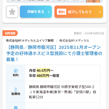
終末期にあり医療依存度の高い方を受け入れ、地域
医療を支える社会的意義の高い事業を推進していま
す。現場には看護師が24時間常駐しています。急変
詳細を見る
無料
紹介してもらう
時の対応や医療行為は看護師が担当するため、初任
者研修や実務者研修の方も食事介助や入浴介助など
の生活を支えるケアに専念できる環境です。多職種
で情報を共有し、一人で判断を抱え込まないチーム
連携の体制がしっかりと整っています。働き方の面
訪問看護
更新日：2026年08月05日
では、夜勤明けの翌日が原則として公休となるほ
株式会社MYメディカルユイリア静岡
株式会社MYメディカル
か、月平均の残業時間も5時間から7時間程度とかな
り少なめです。常勤スタッフの比率が90パーセント
【静岡県／静岡市駿河区】2025年11月オープン
を超えているため急な勤務変更が発生しにくく、あ
予定の好待遇ホスピス型施設にて介護士管理者の
らかじめ決められた訪問予定表に沿って規則正しく
募集！
働けます。入職後は現場スタッフによるお一人おひ
とりに合わせた個別のOJT研修が実施されます。eラ
ーニングも導入されており、多職種と連携しながら
月収
40.0万円
～
専門性を着実に深めていける環境が用意されていま
給料
年収
480万円
～程度
す。
★おすすめPOINT★
静岡県 静岡市駿河区 中原字東蛭子宮544-2
＜個別ＯＪＴとチーム連携で着実に成長！＞
ＪＲ東海道本線(東京－熱海)「安倍川駅」自
・入職後はお一人おひとりの習熟度に合わせた個別
勤務地
転車12分
のＯＪＴ研修を実施し、ｅラーニングを用いた学習
の機会も提供されます
・施設内には看護師が24時間常駐しており、急変時