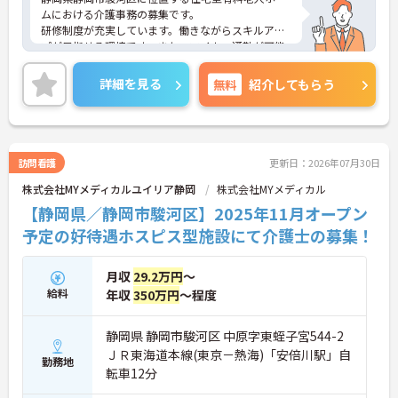
ムにおける介護事務の募集です。
研修制度が充実しています。働きながらスキルアッ
プが目指せる環境です。また、マイカー通勤が可能
です。通勤が苦になりません。
ご興味のある方には、面接対策ポイントなど、さら
詳細を見る
無料
紹介してもらう
に詳細をご案内しますのでお気軽にご相談くださ
い！
訪問看護
更新日：2026年07月30日
株式会社MYメディカルユイリア静岡
株式会社MYメディカル
【静岡県／静岡市駿河区】2025年11月オープン
予定の好待遇ホスピス型施設にて介護士の募集！
月収
29.2万円
～
給料
年収
350万円
～程度
静岡県 静岡市駿河区 中原字東蛭子宮544-2
ＪＲ東海道本線(東京－熱海)「安倍川駅」自
勤務地
転車12分