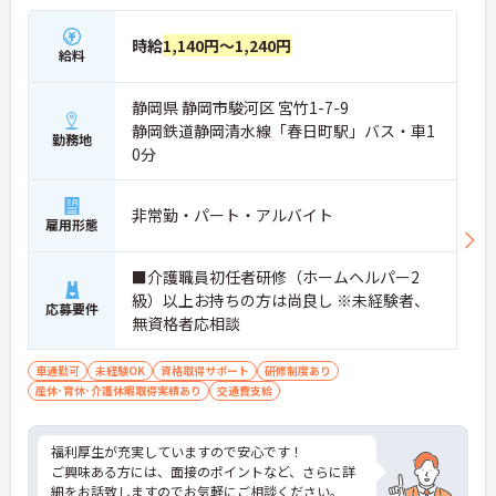
時給
1,140円～1,240円
給料
静岡県 静岡市駿河区 宮竹1-7-9
静岡鉄道静岡清水線「春日町駅」バス・車1
勤務地
0分
非常勤・パート・アルバイト
雇用形態
■介護職員初任者研修（ホームヘルパー2
級）以上お持ちの方は尚良し ※未経験者、
応募要件
無資格者応相談
車通勤可
未経験OK
資格取得サポート
研修制度あり
産休･育休･介護休暇取得実績あり
交通費支給
福利厚生が充実していますので安心です！
ご興味ある方には、面接のポイントなど、さらに詳
細をお話致しますのでお気軽にご相談ください。