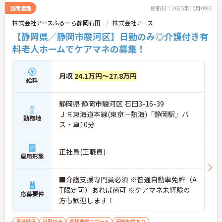
訪問看護
更新日：2025年10月09日
株式会社アースふるーら静岡石田
株式会社アース
【静岡県／静岡市駿河区】日勤のみ◎介護付き有
料老人ホームでケアマネの募集！
月収
24.1万円～27.8万円
給料
静岡県 静岡市駿河区 石田3-16-39
ＪＲ東海道本線(東京－熱海)「静岡駅」バ
勤務地
ス・車10分
正社員(正職員)
雇用形態
■介護支援専門員必須 ※普通自動車免許（A
T限定可）あれば尚可 ※ケアマネ未経験の
応募要件
方も歓迎します！
車通勤可
日勤のみ
資格取得サポート
研修制度あり