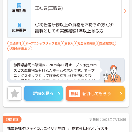
正社員(正職員)
雇用形態
〇初任者研修以上の資格をお持ちの方 〇介
応募要件
護職としての実務経験1年以上ある方
車通勤可
オープニングスタッフ募集
高収入
社会保険完備
交通費支給
退職金制度あり
静岡県静岡市駿河区に2025年11月オープン予定のホ
スピス型住宅型有料老人ホームの求人です。オープ
ニングスタッフとして施設の立ち上げを携わりなが
ら、好条件の給与で高いモチベーションを保ちなが
ら勤務することができます。
終末期の患者様やご家族に寄り添い「その人らしい
詳細を見る
無料
紹介してもらう
最期を支える」という看護師としての本質的な役割
を実感できる場です。医療的ケアだけでなく、精神
的・社会的なサポートも重視されるため、患者さん
やご家族と深く関わり、信頼関係を築けることがや
りがいになります。
訪問看護
更新日：2026年07月30日
ご興味をお持ちの方はお気軽にお問い合わせくださ
株式会社MYメディカルユイリア静岡
株式会社MYメディカル
い！