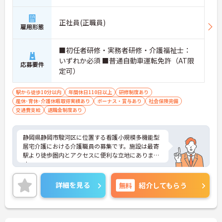
やりがい重視の方にもおすすめです。
・介護職が計画作成に関わる仕組み
正社員(正職員)
・サービスの組み合わせを調整し個別対応
雇用形態
・多職種連携でチーム医療を実践
→ 自分の考えを活かしながら働けます
■初任者研修・実務者研修・介護福祉士：
いずれか必須 ■普通自動車運転免許（AT限
応募要件
定可）
駅から徒歩10分以内
年間休日110日以上
研修制度あり
産休･育休･介護休暇取得実績あり
ボーナス・賞与あり
社会保険完備
交通費支給
退職金制度あり
静岡県静岡市駿河区に位置する看護小規模多機能型
居宅介護における介護職員の募集です。施設は最寄
駅より徒歩圏内とアクセスに便利な立地にありま
す。
福利厚生が充実しています。働きやすい環境が整っ
ており、安心して長くご勤務いただけます。また、
詳細を見る
無料
紹介してもらう
年間休日115日もあり、プライベートを大切にしな
がらご勤務いただけます。
ご興味のある方には、面接対策ポイントなど、さら
に詳細をご案内しますのでお気軽にご相談くださ