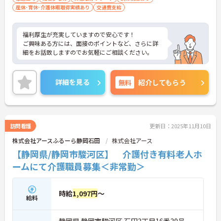
産休･育休･介護休暇取得実績あり
交通費支給
福利厚生が充実していますので安心です！
ご興味ある方には、面接のポイントなど、さらに詳
細をお話致しますのでお気軽にご相談ください。
詳細を見る
無料
紹介してもらう
訪問看護
更新日：2025年11月10日
株式会社アースふるーら静岡石田
株式会社アース
【静岡県/静岡市駿河区】 介護付き有料老人ホ
ームにて介護職員募集＜非常勤＞
時給
1,097円
～
給料
静岡県 静岡市駿河区 石田3丁目16番39号