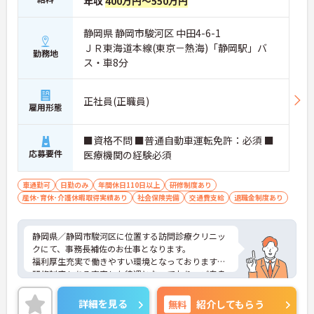
年収
400万円～550万円
静岡県 静岡市駿河区 中田4-6-1
ＪＲ東海道本線(東京－熱海)「静岡駅」バ
勤務地
ス・車8分
正社員(正職員)
雇用形態
■資格不問 ■普通自動車運転免許：必須 ■
応募要件
医療機関の経験必須
車通勤可
日勤のみ
年間休日110日以上
研修制度あり
産休･育休･介護休暇取得実績あり
社会保険完備
交通費支給
退職金制度あり
静岡県／静岡市駿河区に位置する訪問診療クリニッ
クにて、事務長補佐のお仕事となります。
福利厚生充実で働きやすい環境となっております♪
研修制度もある充実した待遇となっており、ご自身
のキャリアアップも目指せます！
ご興味ある方は面接ポイントをお伝えしますので、
詳細を見る
無料
紹介してもらう
お気軽にお問い合わせください♪