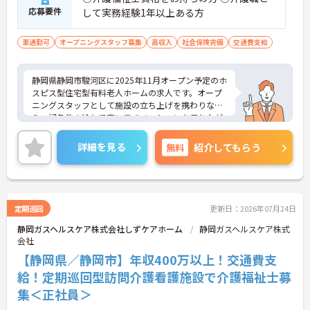
応募要件
して実務経験1年以上ある方
車通勤可
オープニングスタッフ募集
高収入
社会保険完備
交通費支給
静岡県静岡市駿河区に2025年11月オープン予定のホ
スピス型住宅型有料老人ホームの求人です。オープ
ニングスタッフとして施設の立ち上げを携わりなが
ら、好条件の給与で高いモチベーションを保ちなが
ら勤務することができます。
終末期の患者様やご家族に寄り添い「その人らしい
詳細を見る
無料
紹介してもらう
最期を支える」という看護師としての本質的な役割
を実感できる場です。医療的ケアだけでなく、精神
的・社会的なサポートも重視されるため、患者さん
やご家族と深く関わり、信頼関係を築けることがや
りがいになります。
定期巡回
更新日：2026年07月24日
ご興味をお持ちの方はお気軽にお問い合わせくださ
静岡ガスヘルスケア株式会社しずケアホーム
静岡ガスヘルスケア株式
い！
会社
【静岡県／静岡市】年収400万以上！交通費支
給！定期巡回型訪問介護看護施設で介護福祉士募
集＜正社員＞