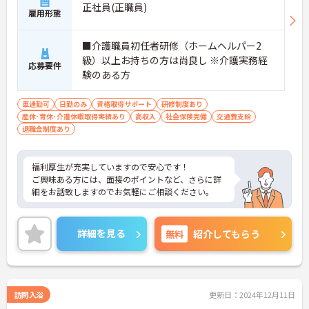
正社員(正職員)
雇用形態
■介護職員初任者研修（ホームヘルパー2
級）以上お持ちの方は尚良し ※介護実務経
応募要件
験のある方
車通勤可
日勤のみ
資格取得サポート
研修制度あり
産休･育休･介護休暇取得実績あり
高収入
社会保険完備
交通費支給
退職金制度あり
福利厚生が充実していますので安心です！
ご興味ある方には、面接のポイントなど、さらに詳
細をお話致しますのでお気軽にご相談ください。
詳細を見る
無料
紹介してもらう
訪問入浴
更新日：2024年12月11日