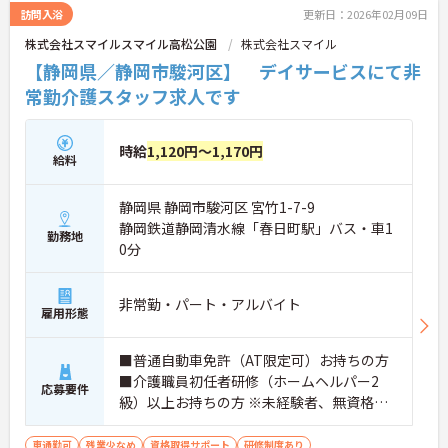
い！
訪問入浴
更新日：2026年02月09日
株式会社スマイルスマイル高松公園
株式会社スマイル
【静岡県／静岡市駿河区】 デイサービスにて非
常勤介護スタッフ求人です
時給
1,120円～1,170円
給料
静岡県 静岡市駿河区 宮竹1-7-9
静岡鉄道静岡清水線「春日町駅」バス・車1
勤務地
0分
非常勤・パート・アルバイト
雇用形態
■普通自動車免許（AT限定可）お持ちの方
■介護職員初任者研修（ホームヘルパー2
応募要件
級）以上お持ちの方 ※未経験者、無資格者
応相談
車通勤可
残業少なめ
資格取得サポート
研修制度あり