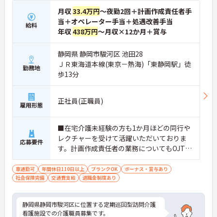
月収
33.4万円
～夜勤2回＋計画作成責任者手
当＋オペレーター手当＋処遇改善手当
給料
年収
438万円
～月収×12か月＋賞与
静岡県 静岡市駿河区 池田28
ＪＲ東海道本線(東京－熱海)「東静岡駅」徒
勤務地
歩13分
正社員(正職員)
雇用形態
■在宅介護未経験の方も1か月ほどの同行や
レクチャーを受けて活躍いただいておりま
応募要件
す。計画作成責任者の業務についてもOJTで
のレクチャーとすぐに相談ができる環境が
あるためご安心ください。
車通勤可
年間休日110日以上
ブランクOK
ボーナス・賞与あり
社会保険完備
交通費支給
退職金制度あり
静岡県静岡市駿河区に位置する定期巡回型訪問介護
看護施設での介護職員募集です。