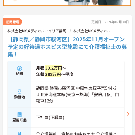
訪問看護
更新日：2026年07月30日
株式会社MYメディカルユイリア静岡
株式会社MYメディカル
【静岡県／静岡市駿河区】2025年11月オープン
予定の好待遇ホスピス型施設にて介護福祉士の募
集！
月収
33.2万円
～
給料
年収
398万円
～程度
静岡県 静岡市駿河区 中原字東蛭子宮544-2
ＪＲ東海道本線(東京－熱海)「安倍川駅」自
勤務地
転車12分
正社員(正職員)
雇用形態
◯介護福祉士資格をお持ちの方 ◯介護職と