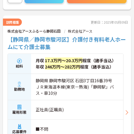
訪問看護
更新日：2025年05月09日
株式会社アースふるーら静岡石田
株式会社アース
【静岡県／静岡市駿河区】介護付き有料老人ホー
ムにて介護士募集
月収
17.3万円～20.3万円
程度（諸手当込）
給料
年収
246万円～282万円
程度（諸手当込）
静岡県 静岡市駿河区 石田3丁目16番39号
ＪＲ東海道本線(東京－熱海)「静岡駅」バ
勤務地
ス・車10分
正社員(正職員)
雇用形態
■不問
応募要件