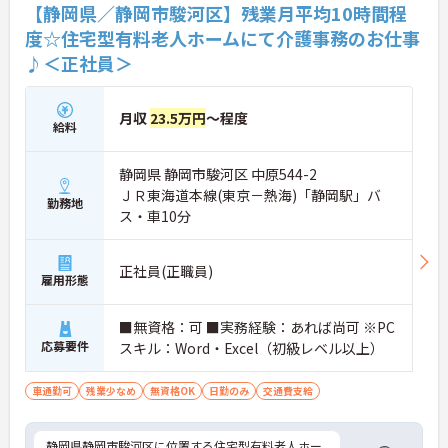
【静岡県／静岡市駿河区】残業月平均10時間程
度☆住宅型有料老人ホームにて介護事務のお仕事
♪＜正社員＞
月収
23.5万円
～程度
給料
静岡県 静岡市駿河区 中原544-2
ＪＲ東海道本線(東京－熱海)「静岡駅」バ
勤務地
ス・車10分
正社員(正職員)
雇用形態
■無資格：可 ■実務経験：あれば尚可 ※PC
応募要件
スキル：Word・Excel（初級レベル以上）
車通勤可
残業少なめ
無資格OK
日勤のみ
交通費支給
静岡県静岡市駿河区に位置する住宅型有料老人ホー