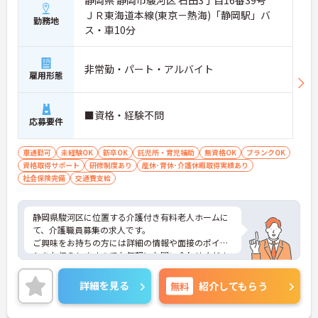
ＪＲ東海道本線(東京－熱海)「静岡駅」バ
勤務地
ス・車10分
非常勤・パート・アルバイト
雇用形態
■資格・経験不問
応募要件
車通勤可
未経験OK
新卒OK
託児所・育児補助
無資格OK
ブランクOK
資格取得サポート
研修制度あり
産休･育休･介護休暇取得実績あり
社会保険完備
交通費支給
静岡県駿河区に位置する介護付き有料老人ホームに
て、介護職員募集の求人です。
ご興味をお持ちの方には詳細の情報や面接のポイン
トをお伝えしますのでお気軽にお問い合わせくださ
いませ。
詳細を見る
無料
紹介してもらう