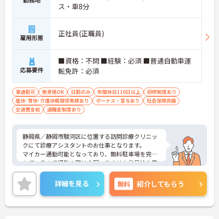
ス・車8分
正社員(正職員)
雇用形態
■資格：不問 ■経験：必須 ■普通自動車運
応募要件
転免許：必須
車通勤可
無資格OK
日勤のみ
年間休日110日以上
研修制度あり
産休･育休･介護休暇取得実績あり
ボーナス・賞与あり
社会保険完備
交通費支給
退職金制度あり
静岡県／静岡市駿河区に位置する訪問診療クリニッ
クにて診療アシスタントのお仕事となります。
マイカー通勤可能となっており、無料駐車場を完備
しているので通勤の際は心配いりません◎昇給や賞
与のある充実した待遇となっており、とてもやりが
いのある環境となっております♪
詳細を見る
無料
紹介してもらう
ご興味ある方は面接ポイントをお伝えしますので、
お気軽にお問い合わせください♪