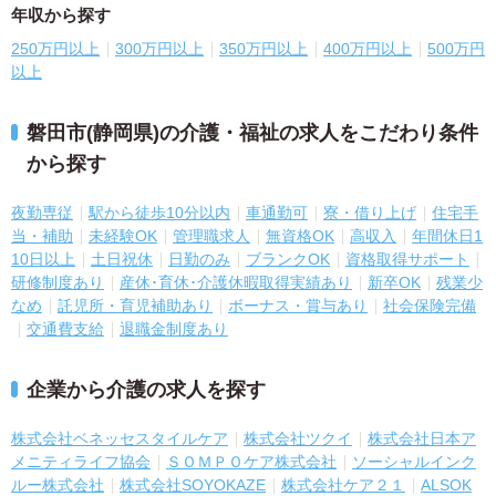
年収から探す
250万円以上
300万円以上
350万円以上
400万円以上
500万円
以上
磐田市(静岡県)の介護・福祉の求人をこだわり条件
から探す
夜勤専従
駅から徒歩10分以内
車通勤可
寮・借り上げ
住宅手
当・補助
未経験OK
管理職求人
無資格OK
高収入
年間休日1
10日以上
土日祝休
日勤のみ
ブランクOK
資格取得サポート
研修制度あり
産休･育休･介護休暇取得実績あり
新卒OK
残業少
なめ
託児所・育児補助あり
ボーナス・賞与あり
社会保険完備
交通費支給
退職金制度あり
企業から介護の求人を探す
株式会社ベネッセスタイルケア
株式会社ツクイ
株式会社日本ア
メニティライフ協会
ＳＯＭＰＯケア株式会社
ソーシャルインク
ルー株式会社
株式会社SOYOKAZE
株式会社ケア２１
ALSOK