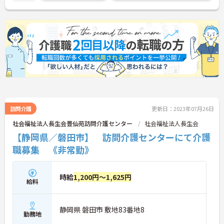
訪問介護
更新日：2023年07月26日
社会福祉法人長生会豊仙苑訪問介護センター
社会福祉法人長生会
【静岡県／磐田市】 訪問介護センターにて介護
職募集 《非常勤》
時給
1,200円～1,625円
給料
静岡県 磐田市 敷地83番地8
勤務地