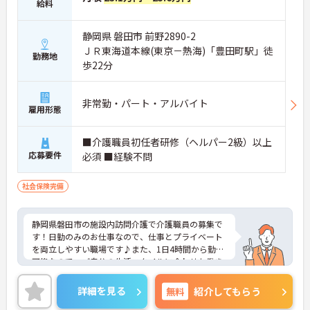
給料
静岡県 磐田市 前野2890-2
ＪＲ東海道本線(東京－熱海)「豊田町駅」徒
勤務地
歩22分
非常勤・パート・アルバイト
雇用形態
■介護職員初任者研修（ヘルパー2級）以上
応募要件
必須 ■経験不問
社会保険完備
静岡県磐田市の施設内訪問介護で介護職員の募集で
す！日勤のみのお仕事なので、仕事とプライベート
を両立しやすい職場です♪また、1日4時間から勤務
可能なので、ご自分の生活スタイルに合わせた働き
方ができます◎ご興味のある方は、面接ポイントを
お伝えしますので、お気軽にご連絡ください。
詳細を見る
無料
紹介してもらう