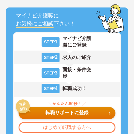
マイナビ介護職に
お気軽にご相談
下さい！
マイナビ介護
1
STEP
職にご登録
2
求人のご紹介
STEP
面接・条件交
3
STEP
渉
4
転職成功！
STEP
転職サポートに登録
はじめて転職する方へ