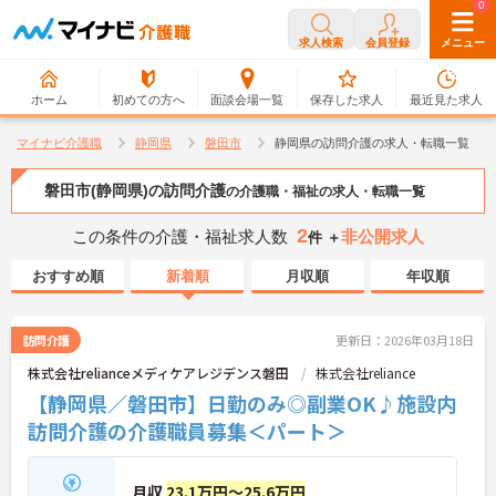
0
0
求人検索
会員登録
メニュー
ホーム
初めての方へ
面談会場一覧
保存した求人
最近見た求人
マイナビ介護職
静岡県
磐田市
静岡県の訪問介護の求人・転職一覧
磐田市(静岡県)の訪問介護
の介護職・福祉の求人・転職一覧
2
この条件の介護・福祉求人数
非公開求人
件 ＋
おすすめ順
新着順
月収順
年収順
訪問介護
更新日：2026年03月18日
株式会社relianceメディケアレジデンス磐田
株式会社reliance
【静岡県／磐田市】日勤のみ◎副業OK♪施設内
訪問介護の介護職員募集＜パート＞
月収
23.1万円～25.6万円