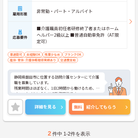
非常勤・パート・アルバイト
雇用形態
■介護職員初任者研修終了者またはホーム
ヘルパー2級以上 ■普通自動車免許（AT限
応募要件
定可）
車通勤可
未経験OK
残業少なめ
ブランクOK
産休･育休･介護休暇取得実績あり
交通費支給
静岡県磐田市に位置する訪問介護センターにて介護
職を募集しています。
残業時間はほぼなく、1日2時間から働けるため、ラ
イフスタイルに合わせて勤務可能です。
ご興味ある方には、面接対策ポイントなど、さらに
詳細をお話しいたしますのでお気軽にご相談くださ
詳細を見る
無料
紹介してもらう
い。
2
件中 1-2件を表示