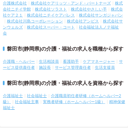
介護株式会社
株式会社ケアリッツ・アンド・パートナーズ
株式
会社ニチイ学館
株式会社ソラスト
株式会社やさしい手
株式会
社ケア２１
株式会社ニチイケアパレス
株式会社サンガジャパン
株式会社川島コーポレーション
株式会社アンビス
株式会社サ
ンウェルズ
株式会社スーパー・コート
社会福祉法人ノテ福祉
会
磐田市(静岡県)の介護・福祉の求人を職種から探す
介護職・ヘルパー
生活相談員
看護助手
ケアマネージャー
サ
ービス提供責任者
施設長
サービス管理責任者
生活支援員
磐田市(静岡県)の介護・福祉の求人を資格から探す
介護福祉士
社会福祉士
介護職員初任者研修（ホームヘルパー2
級）
社会福祉主事
実務者研修（ホームヘルパー1級）
精神保健
福祉士