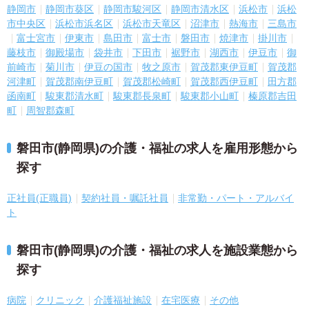
静岡市
静岡市葵区
静岡市駿河区
静岡市清水区
浜松市
浜松
市中央区
浜松市浜名区
浜松市天竜区
沼津市
熱海市
三島市
富士宮市
伊東市
島田市
富士市
磐田市
焼津市
掛川市
藤枝市
御殿場市
袋井市
下田市
裾野市
湖西市
伊豆市
御
前崎市
菊川市
伊豆の国市
牧之原市
賀茂郡東伊豆町
賀茂郡
河津町
賀茂郡南伊豆町
賀茂郡松崎町
賀茂郡西伊豆町
田方郡
函南町
駿東郡清水町
駿東郡長泉町
駿東郡小山町
榛原郡吉田
町
周智郡森町
磐田市(静岡県)の介護・福祉の求人を雇用形態から
探す
正社員(正職員)
契約社員・嘱託社員
非常勤・パート・アルバイ
ト
磐田市(静岡県)の介護・福祉の求人を施設業態から
探す
病院
クリニック
介護福祉施設
在宅医療
その他