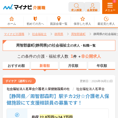
0
0
求人検索
会員登録
メニュー
ホーム
初めての方へ
面談会場一覧
保存した求人
最近見た求人
マイナビ介護職
社会福祉士
静岡県
周智郡森町
静岡県の社会福祉
周智郡森町(静岡県)の社会福祉士
の求人・転職一覧
1
この条件の介護・福祉求人数
非公開求人
件 ＋
おすすめ順
新着順
月収順
年収順
デイケア（通所リハ）
更新日：2026年06月11日
社会福祉法人茗翠会介護老人保健施設風の杜
社会福祉法人茗翠会
【静岡県／周智郡森町】駅チカ2分☆介護老人保
健施設にて支援相談員の募集です！
月収
22.8万円～24.7万円