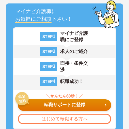
マイナビ介護職に
お気軽にご相談
下さい！
マイナビ介護
1
STEP
職にご登録
2
求人のご紹介
STEP
面接・条件交
3
STEP
渉
4
転職成功！
STEP
転職サポートに登録
はじめて転職する方へ