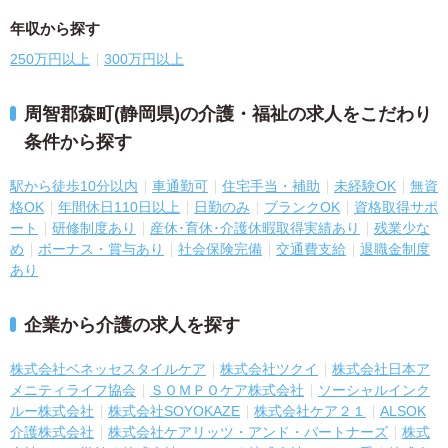
年収から探す
250万円以上
300万円以上
周智郡森町(静岡県)の介護・福祉の求人をこだわり
条件から探す
駅から徒歩10分以内
車通勤可
住宅手当・補助
未経験OK
無資
格OK
年間休日110日以上
日勤のみ
ブランクOK
資格取得サポ
ート
研修制度あり
産休･育休･介護休暇取得実績あり
残業少な
め
ボーナス・賞与あり
社会保険完備
交通費支給
退職金制度
あり
企業から介護の求人を探す
株式会社ベネッセスタイルケア
株式会社ツクイ
株式会社日本ア
メニティライフ協会
ＳＯＭＰＯケア株式会社
ソーシャルインク
ルー株式会社
株式会社SOYOKAZE
株式会社ケア２１
ALSOK
介護株式会社
株式会社ケアリッツ・アンド・パートナーズ
株式