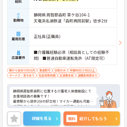
給料
静岡県 周智郡森町 草ケ谷104-1
勤務地
天竜浜名湖鉄道「森町病院前駅」徒歩2分
正社員(正職員)
雇用形態
■介護職経験必須（相談員としての経験不
応募要件
問） ■普通自動車運転免許（AT限定可）
駅から徒歩10分以内
車通勤可
日勤のみ
年間休日110日以上
ボーナス・賞与あり
社会保険完備
交通費支給
退職金制度あり
静岡県周智郡森町に位置する介護老人保健施設にて
支援相談員の募集です！
最寄駅から徒歩2分の好立地！マイカー通勤も可能
で通勤ラクラク◎また、年間110日程度お休みがあ
り、ご家庭やプライベートと両立できる環境です♪
ご興味のある方には、面接対策ポイントなど、さら
詳細を見る
無料
紹介してもらう
に詳細をご案内しますのでお気軽にご相談くださ
い！