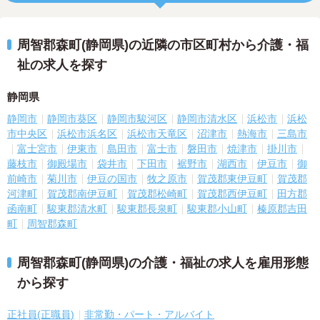
周智郡森町(静岡県)の近隣の市区町村から介護・福
祉の求人を探す
静岡県
静岡市
静岡市葵区
静岡市駿河区
静岡市清水区
浜松市
浜松
市中央区
浜松市浜名区
浜松市天竜区
沼津市
熱海市
三島市
富士宮市
伊東市
島田市
富士市
磐田市
焼津市
掛川市
藤枝市
御殿場市
袋井市
下田市
裾野市
湖西市
伊豆市
御
前崎市
菊川市
伊豆の国市
牧之原市
賀茂郡東伊豆町
賀茂郡
河津町
賀茂郡南伊豆町
賀茂郡松崎町
賀茂郡西伊豆町
田方郡
函南町
駿東郡清水町
駿東郡長泉町
駿東郡小山町
榛原郡吉田
町
周智郡森町
周智郡森町(静岡県)の介護・福祉の求人を雇用形態
から探す
正社員(正職員)
非常勤・パート・アルバイト