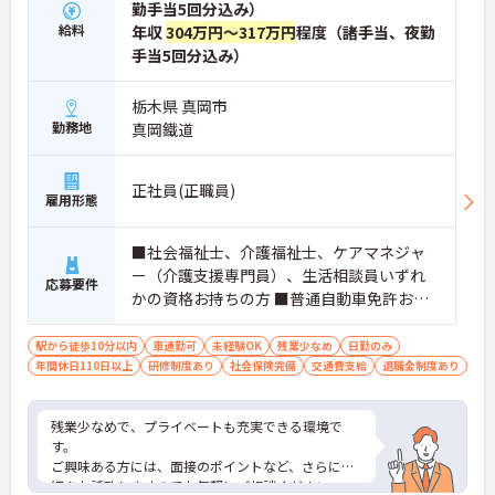
勤手当5回分込み）
給料
年収
304万円～317万円
程度（諸手当、夜勤
手当5回分込み）
栃木県 真岡市
勤務地
真岡鐵道
正社員(正職員)
雇用形態
■社会福祉士、介護福祉士、ケアマネジャ
ー（介護支援専門員）、生活相談員いずれ
応募要件
かの資格お持ちの方 ■普通自動車免許お持
ちの方 ※経験のある方は尚良し
駅から徒歩10分以内
車通勤可
未経験OK
残業少なめ
日勤のみ
年間休日110日以上
研修制度あり
社会保険完備
交通費支給
退職金制度あり
残業少なめで、プライベートも充実できる環境で
す。
ご興味ある方には、面接のポイントなど、さらに詳
細をお話致しますのでお気軽にご相談ください。