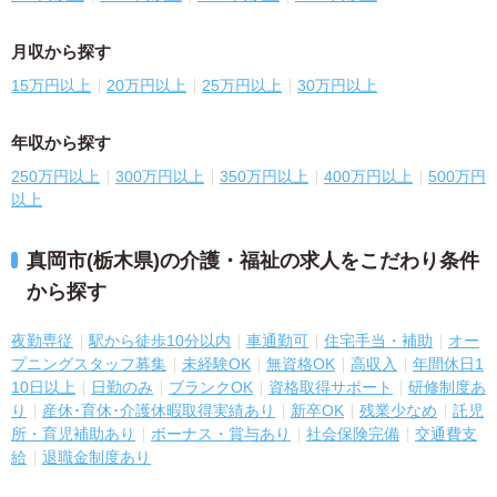
月収から探す
15万円以上
20万円以上
25万円以上
30万円以上
年収から探す
250万円以上
300万円以上
350万円以上
400万円以上
500万円
以上
真岡市(栃木県)の介護・福祉の求人をこだわり条件
から探す
夜勤専従
駅から徒歩10分以内
車通勤可
住宅手当・補助
オー
プニングスタッフ募集
未経験OK
無資格OK
高収入
年間休日1
10日以上
日勤のみ
ブランクOK
資格取得サポート
研修制度あ
り
産休･育休･介護休暇取得実績あり
新卒OK
残業少なめ
託児
所・育児補助あり
ボーナス・賞与あり
社会保険完備
交通費支
給
退職金制度あり