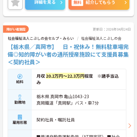
詳細を見る
無料
紹介してもらう
障がい者施設
更新日：2026年04月24日
社会福祉法人こぶしの会セルプ・みらい
社会福祉法人こぶしの会
【栃木県／真岡市】 日・祝休み！無料駐車場完
備◎知的障がい者の通所授産施設にて支援員募集
＜契約社員＞
月収
20.2万円～22.3万円
程度 ※諸手当込
給料
み
栃木県 真岡市 亀山1043-23
勤務地
真岡鐵道「真岡駅」バス・車7分
契約社員・嘱託社員
雇用形態
■普通自動車運転免許（AT限定可） ■社会