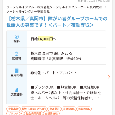
更新日：2026年06月20日
ソーシャルインクルー株式会社ソーシャルインクルーホーム真岡荒町
ソーシャルインクルー株式会社
【栃木県／真岡市】障がい者グループホームでの
世話人の募集です！＜パート／夜勤専従＞
日給
16,300円
～
給料
栃木県 真岡市 荒町3-25-5
勤務地
真岡鐵道「北真岡駅」徒歩10分
非常勤・パート・アルバイト
雇用形態
■ブランクOK ■無資格OK ■未経験OK
※ヘルパー2級以上・社会福祉士・介護福祉
応募要件
士・ホームヘルパー等の資格保持者や、福
祉系業務経験者、障害者支援施設経験者、
生活支援員、障害者支援員、就労支援員、
夜勤専従
駅から徒歩10分以内
車通勤可
未経験OK
無資格OK
ブランクOK
社会保険完備
生活相談員等の経験歓迎
交通費支給