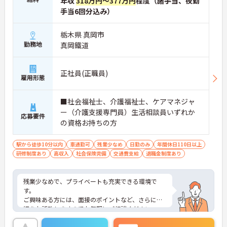
年収
318万円～377万円
程度（諸手当、夜勤
手当6回分込み）
栃木県 真岡市
勤務地
真岡鐵道
正社員(正職員)
雇用形態
■社会福祉士、介護福祉士、ケアマネジャ
ー（介護支援専門員）生活相談員いずれか
応募要件
の資格お持ちの方
駅から徒歩10分以内
車通勤可
残業少なめ
日勤のみ
年間休日110日以上
研修制度あり
高収入
社会保険完備
交通費支給
退職金制度あり
残業少なめで、プライベートも充実できる環境で
す。
ご興味ある方には、面接のポイントなど、さらに詳
細をお話致しますのでお気軽にご相談ください。