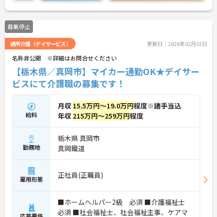
体的負担が少なく、広域手当5万円が付与されるこ
とで高い給与水準を実現しています。年間休日114
日の確保や、献立・レシピの完全標準化による業務
募集停止
効率化など、ワークライフバランスを保ちながら定
年70歳まで長期的に活躍できる制度が盤石に整って
通所介護（デイサービス）
更新日：2026年02月03日
います。複数施設を経験することで培われるマネジ
メント視点は、将来的なエリアマネージャーへのキ
名称非公開 ※詳細はお問合せください
ャリアアップにも直結しており、最新の環境で専門
【栃木県／真岡市】マイカー通勤OK★デイサー
性を発揮したいプロフェッショナルの方にお勧めで
す。
ビスにて介護職の募集です！
★おすすめPOINT★
月収
15.5万円～19.0万円
程度※諸手当込
・広域支援員として複数のホームを巡るため、各ホ
給料
年収
215万円～259万円
程度
ームのパートスタッフの教育やサポートにも携わる
ことができ、現場の介助業務にとどまらず、施設運
営や人材育成の視点を養うことで、将来のエリアマ
栃木県 真岡市
ネージャー候補としてのステップアップに直結しま
勤務地
真岡鐵道
す。
・定年70歳、再雇用75歳までという業界屈指の制度
があり、20代から60代まで幅広い年代が活躍してい
正社員(正職員)
ます。年間休日も114日確保されているため、無理
雇用形態
なく長期的なキャリアを築いていただけます。
・全施設がバリアフリー設計かつ最新設備を備えて
■ホームヘルパー2級 必須 ■介護福祉士
おり、清潔感にあふれた美しい環境です。ハード面
に加え、ソフト面でも「献立の事前決定・レシピ完
必須 ■社会福祉士、社会福祉主事、ケアマ
応募要件