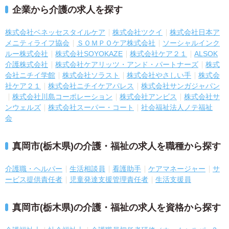
企業から介護の求人を探す
株式会社ベネッセスタイルケア
株式会社ツクイ
株式会社日本ア
メニティライフ協会
ＳＯＭＰＯケア株式会社
ソーシャルインク
ルー株式会社
株式会社SOYOKAZE
株式会社ケア２１
ALSOK
介護株式会社
株式会社ケアリッツ・アンド・パートナーズ
株式
会社ニチイ学館
株式会社ソラスト
株式会社やさしい手
株式会
社ケア２１
株式会社ニチイケアパレス
株式会社サンガジャパン
株式会社川島コーポレーション
株式会社アンビス
株式会社サ
ンウェルズ
株式会社スーパー・コート
社会福祉法人ノテ福祉
会
真岡市(栃木県)の介護・福祉の求人を職種から探す
介護職・ヘルパー
生活相談員
看護助手
ケアマネージャー
サ
ービス提供責任者
児童発達支援管理責任者
生活支援員
真岡市(栃木県)の介護・福祉の求人を資格から探す