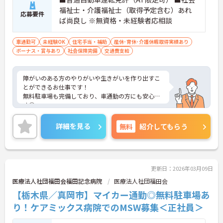
福祉士・介護福祉士（取得予定含む）あれ
応募要件
ば尚良し ※無資格・未経験者応相談
車通勤可
未経験OK
住宅手当・補助
産休･育休･介護休暇取得実績あり
ボーナス・賞与あり
社会保険完備
交通費支給
障がいのある方のやりがいや生きがいを作り出すこ
とができるお仕事です！
無料駐車場も完備しており、車通勤の方にも安心で
す◎
ご興味ある方には、面接対策ポイントなど、さらに
詳細をお話しいたしますのでお気軽にご相談くださ
詳細を見る
無料
紹介してもらう
い！
更新日：2026年03月09日
医療法人社団福田会福田記念病院
医療法人社団福田会
【栃木県／真岡市】マイカー通勤◎無料駐車場あ
り！ケアミックス病院でのMSW募集＜正社員＞