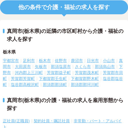
他の条件で介護・福祉の求人を探す
真岡市(栃木県)の近隣の市区町村から介護・福祉の
求人を探す
栃木県
宇都宮市
足利市
栃木市
佐野市
鹿沼市
日光市
小山市
真
岡市
大田原市
矢板市
那須塩原市
さくら市
那須烏山市
下
野市
河内郡上三川町
芳賀郡益子町
芳賀郡茂木町
芳賀郡市貝
町
芳賀郡芳賀町
下都賀郡壬生町
下都賀郡野木町
塩谷郡塩谷
町
塩谷郡高根沢町
那須郡那須町
那須郡那珂川町
真岡市(栃木県)の介護・福祉の求人を雇用形態から
探す
正社員(正職員)
契約社員・嘱託社員
非常勤・パート・アルバイ
ト