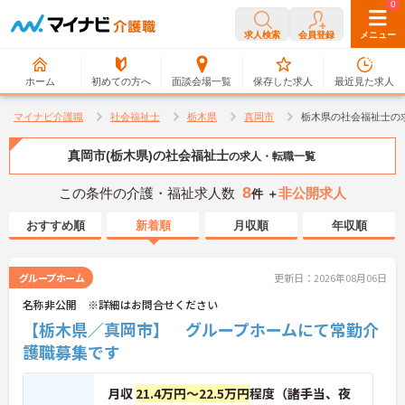
0
0
求人検索
会員登録
メニュー
ホーム
初めての方へ
面談会場一覧
保存した求人
最近見た求人
マイナビ介護職
社会福祉士
栃木県
真岡市
栃木県の社会福祉士の
真岡市(栃木県)の社会福祉士
の求人・転職一覧
8
この条件の介護・福祉求人数
非公開求人
件 ＋
おすすめ順
新着順
月収順
年収順
グループホーム
更新日：2026年08月06日
名称非公開 ※詳細はお問合せください
【栃木県／真岡市】 グループホームにて常勤介
護職募集です
月収
21.4万円～22.5万円
程度（諸手当、夜