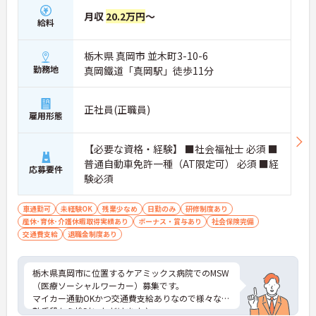
月収
20.2万円
～
給料
栃木県 真岡市 並木町3-10-6
勤務地
真岡鐵道「真岡駅」徒歩11分
正社員(正職員)
雇用形態
【必要な資格・経験】 ■社会福祉士 必須 ■
普通自動車免許一種（AT限定可） 必須 ■経
応募要件
験必須
車通勤可
未経験OK
残業少なめ
日勤のみ
研修制度あり
産休･育休･介護休暇取得実績あり
ボーナス・賞与あり
社会保険完備
交通費支給
退職金制度あり
栃木県真岡市に位置するケアミックス病院でのMSW
（医療ソーシャルワーカー）募集です。
マイカー通勤OKかつ交通費支給ありなので様々な通
勤手段から検討いただけます♪