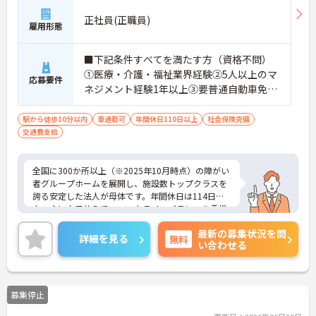
正社員(正職員)
雇用形態
■下記条件すべてを満たす方（資格不問）
①医療・介護・福祉業界経験②5人以上のマ
応募要件
ネジメント経験1年以上③要普通自動車免許
（AT限定可）※介護業界に関する有資格者
（介護職員初任者研修、介護福祉士な
駅から徒歩10分以内
車通勤可
年間休日110日以上
社会保険完備
交通費支給
ど）、営業経験（業種問わず）、障がい福
祉経験歓迎
全国に300か所以上（※2025年10月時点）の障がい
者グループホームを展開し、施設数トップクラスを
誇る安定した法人が母体です。年間休日は114日以
上、主に土日休みで、ワークライフバランスを重視
した働き方が可能です。産前産後・育児休暇制度も
最新の募集状況を問
あり、子育て世代も安心して働ける環境が整ってい
詳細を見る
無料
い合わせる
ます。一般社員研修や外部勉強会受講支援制度など
を通じて着実にスキルアップもできます。チームを
まとめ、メンバーの成長を後押しすることにやりが
いを感じる方、新しい挑戦に意欲的な方にぴったり
募集停止
の職場です。ご興味のある方は詳細等をお伝えしま
すので、お気軽にお問い合わせください。