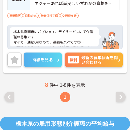
備」により現場の負担が大幅に軽減されています。
ネジャーあれば尚良し いずれかの資格を所
ご利用者様の安全性はもちろん、働くスタッフにと
持で可
っても身体的負担が少なく、高いモチベーションを
車通勤可
日勤のみ
社会保険完備
交通費支給
保って業務に集中できます。
栃木県真岡市にございます、デイサービスにて介護
職の募集です！
マイカー通勤OKなので、通勤も楽々です◎
ご興味のある方は、マイナビ介護職までお問い合わ
せください。
最新の募集状況を問
詳細を見る
無料
い合わせる
8
件中 1-8件を表示
1
栃木県の雇用形態別介護職の平均給与