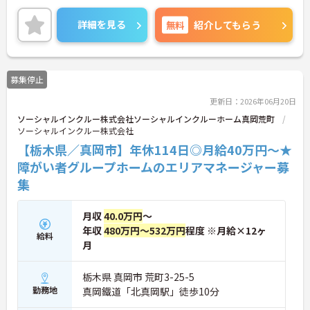
ご興味のある方はご面接のポイントお伝えしますの
でご気軽にお問合せください。
詳細を見る
無料
紹介してもらう
募集停止
更新日：2026年06月20日
ソーシャルインクルー株式会社ソーシャルインクルーホーム真岡荒町
ソーシャルインクルー株式会社
【栃木県／真岡市】年休114日◎月給40万円～★
障がい者グループホームのエリアマネージャー募
集
月収
40.0万円
～
年収
480万円～532万円
程度 ※月給×12ヶ
給料
月
栃木県 真岡市 荒町3-25-5
勤務地
真岡鐵道「北真岡駅」徒歩10分