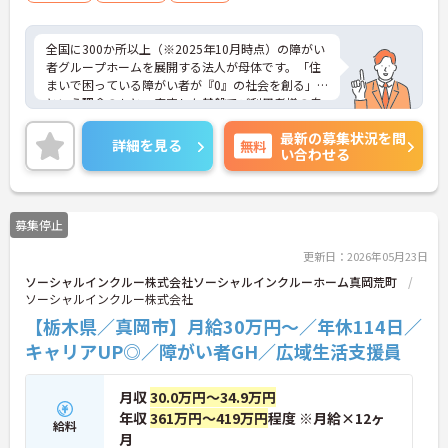
全国に300か所以上（※2025年10月時点）の障がい
者グループホームを展開する法人が母体です。「住
まいで困っている障がい者が『0』の社会を創る」
という理念のもと、安定した基盤でご利用者様の自
立を支援しています。週1日からの勤務が可能で、W
最新の募集状況を問
ワークや扶養内での勤務も歓迎しており、ご自身の
詳細を見る
無料
い合わせる
ペースで働けます。20代から60代まで幅広い世代が
活躍中で、未経験や無資格の方でも安心してスター
トできるよう、先輩スタッフが丁寧にサポートしま
す。昇給の機会は年2回あり、頑張りが評価される環
募集停止
境です。正社員登用制度や産休・育休制度も整って
いるため、ライフステージに合わせて長く働き続け
更新日：2026年05月23日
られます。介護に挑戦したい方や、空いた時間を有
ソーシャルインクルー株式会社ソーシャルインクルーホーム真岡荒町
効活用したい方におすすめです。ご興味のある方は
ソーシャルインクルー株式会社
詳細等をお伝えしますので、お気軽にお問い合わせ
ください。
【栃木県／真岡市】月給30万円～／年休114日／
キャリアUP◎／障がい者GH／広域生活支援員
月収
30.0万円～34.9万円
年収
361万円～419万円
程度 ※月給×12ヶ
給料
月