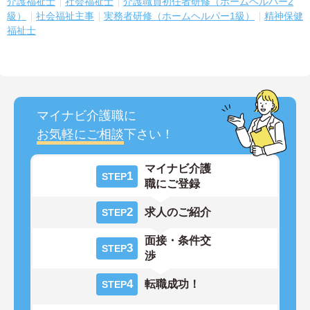
介護福祉士
社会福祉士
介護職員初任者研修（ホームヘルパー2
級）
社会福祉主事
実務者研修（ホームヘルパー1級）
精神保健
福祉士
マイナビ介護職に
お気軽にご相談
下さい！
マイナビ介護
1
STEP
職にご登録
2
求人のご紹介
STEP
面接・条件交
3
STEP
渉
4
転職成功！
STEP