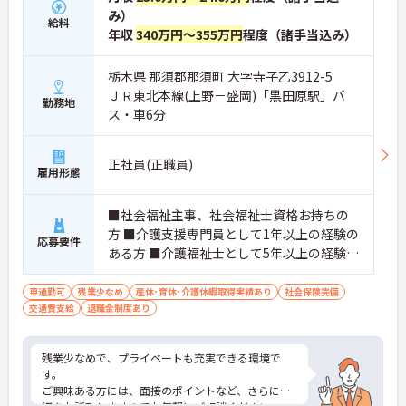
み）
給料
年収
340万円～355万円
程度（諸手当込み）
栃木県 那須郡那須町 大字寺子乙3912-5
ＪＲ東北本線(上野－盛岡)「黒田原駅」バ
勤務地
ス・車6分
正社員(正職員)
雇用形態
■社会福祉主事、社会福祉士資格お持ちの
方 ■介護支援専門員として1年以上の経験の
応募要件
ある方 ■介護福祉士として5年以上の経験の
ある方 ■普通自動車運転免許
車通勤可
残業少なめ
産休･育休･介護休暇取得実績あり
社会保険完備
交通費支給
退職金制度あり
残業少なめで、プライベートも充実できる環境で
す。
ご興味ある方には、面接のポイントなど、さらに詳