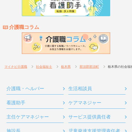
介護職コラム
マイナビ介護職
社会福祉士
栃木県
那須郡那須町
栃木県の社会福
介護職・ヘルパー
生活相談員
看護助手
ケアマネジャー
主任ケアマネジャー
サービス提供責任者
施設長
児童発達支援管理責任者