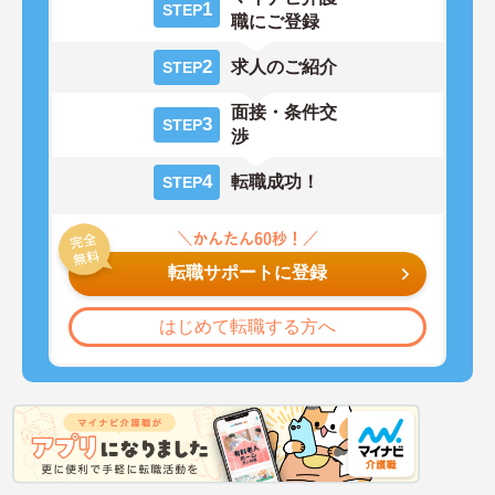
1
STEP
職にご登録
2
求人のご紹介
STEP
面接・条件交
3
STEP
渉
4
転職成功！
STEP
転職サポートに登録
はじめて転職する方へ