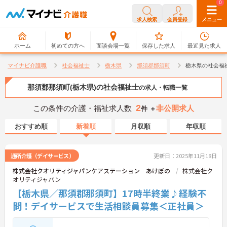
0
0
求人検索
会員登録
メニュー
ホーム
初めての方へ
面談会場一覧
保存した求人
最近見た求人
マイナビ介護職
社会福祉士
栃木県
那須郡那須町
栃木県の社会福
那須郡那須町(栃木県)の社会福祉士
の求人・転職一覧
2
この条件の介護・福祉求人数
非公開求人
件 ＋
おすすめ順
新着順
月収順
年収順
通所介護（デイサービス）
更新日：2025年11月18日
株式会社クオリティジャパンケアステーション あけぼの
株式会社ク
オリティジャパン
【栃木県／那須郡那須町】17時半終業♪経験不
問！デイサービスで生活相談員募集＜正社員＞