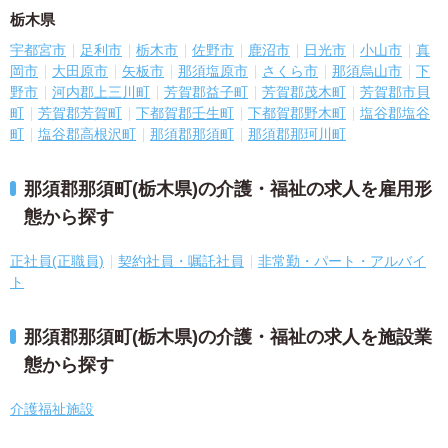
栃木県
宇都宮市
足利市
栃木市
佐野市
鹿沼市
日光市
小山市
真
岡市
大田原市
矢板市
那須塩原市
さくら市
那須烏山市
下
野市
河内郡上三川町
芳賀郡益子町
芳賀郡茂木町
芳賀郡市貝
町
芳賀郡芳賀町
下都賀郡壬生町
下都賀郡野木町
塩谷郡塩谷
町
塩谷郡高根沢町
那須郡那須町
那須郡那珂川町
那須郡那須町(栃木県)の介護・福祉の求人を雇用形
態から探す
正社員(正職員)
契約社員・嘱託社員
非常勤・パート・アルバイ
ト
那須郡那須町(栃木県)の介護・福祉の求人を施設業
態から探す
介護福祉施設