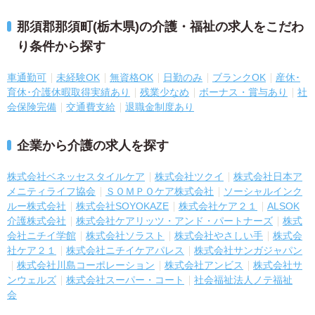
那須郡那須町(栃木県)の介護・福祉の求人をこだわ
り条件から探す
車通勤可
未経験OK
無資格OK
日勤のみ
ブランクOK
産休･
育休･介護休暇取得実績あり
残業少なめ
ボーナス・賞与あり
社
会保険完備
交通費支給
退職金制度あり
企業から介護の求人を探す
株式会社ベネッセスタイルケア
株式会社ツクイ
株式会社日本ア
メニティライフ協会
ＳＯＭＰＯケア株式会社
ソーシャルインク
ルー株式会社
株式会社SOYOKAZE
株式会社ケア２１
ALSOK
介護株式会社
株式会社ケアリッツ・アンド・パートナーズ
株式
会社ニチイ学館
株式会社ソラスト
株式会社やさしい手
株式会
社ケア２１
株式会社ニチイケアパレス
株式会社サンガジャパン
株式会社川島コーポレーション
株式会社アンビス
株式会社サ
ンウェルズ
株式会社スーパー・コート
社会福祉法人ノテ福祉
会