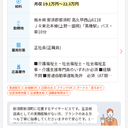
月収
19.1万円～22.3万円
給料
栃木県 那須郡那須町 高久甲西山6118
ＪＲ東北本線(上野－盛岡)「黒磯駅」バス・
勤務地
車10分
正社員(正職員)
雇用形態
■介護福祉士・社会福祉士・社会福祉主
事・介護支援専門員のいずれか必須 ■経験
応募要件
不問 ■普通自動車運転免許 必須（AT限定
可） ■ブランク可
車通勤可
未経験OK
日勤のみ
ブランクOK
ボーナス・賞与あり
社会保険完備
交通費支給
退職金制度あり
那須郡那須町に位置するデイサービスです。生活相
談員としての実務経験がない方、ブランクのある方
へも丁寧に指導してくださいますので安心です。17
時半終業で残業はなく、プライベートとの両立もし