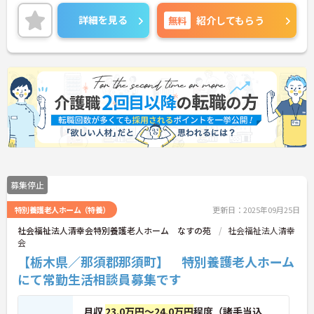
やすい環境です。ご興味のある方には、面接対策ポ
イントなど、さらに詳細をお話しいたしますのでお
詳細を見る
無料
紹介してもらう
気軽にご相談ください！
募集停止
特別養護老人ホーム（特養）
更新日：2025年09月25日
社会福祉法人清幸会特別養護老人ホーム なすの苑
社会福祉法人清幸
会
【栃木県／那須郡那須町】 特別養護老人ホーム
にて常勤生活相談員募集です
月収
23.0万円～24.0万円
程度（諸手当込