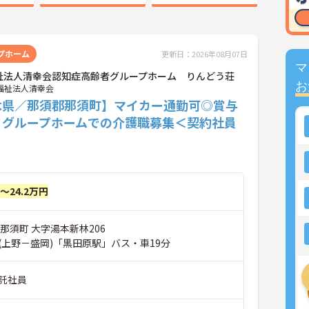
プホーム
更新日：2026年08月07日
マ
祉法人清幸会認知症高齢者グループホーム りんどう荘
お
福祉法人清幸会
木県／那須郡那須町】マイカー通勤可◎賞与
♪グループホームでの介護職募集＜契約社員
円～24.2万円
那須町 大字湯本新林206
(上野－盛岡)「黒田原駅」バス・車19分
託社員