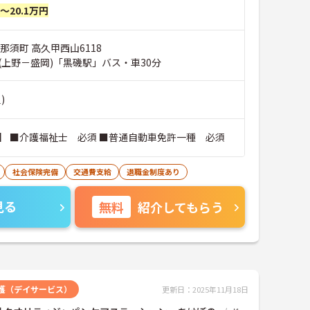
円～20.1万円
那須町 高久甲西山6118
(上野－盛岡)「黒磯駅」バス・車30分
)
】 ■介護福祉士 必須 ■普通自動車免許一種 必須
社会保険完備
交通費支給
退職金制度あり
見る
無料
紹介してもらう
護（デイサービス）
更新日：2025年11月18日