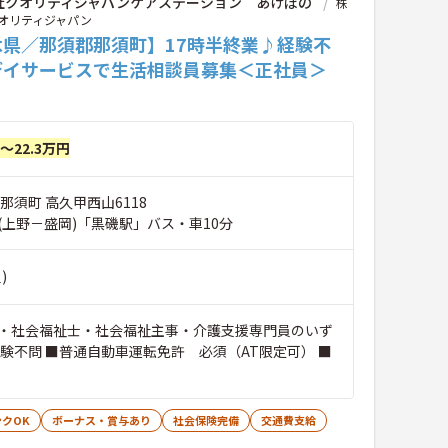
社クオリティジャパンケアステーション あけぼの
株
オリティジャパン
木県／那須郡那須町】17時半終業♪経験不
デイサービスで生活相談員募集＜正社員＞
円～22.3万円
那須町 高久甲西山6118
(上野－盛岡)「黒磯駅」バス・車10分
)
・社会福祉士・社会福祉主事・介護支援専門員のいず
経験不問 ■普通自動車運転免許 必須（AT限定可） ■
クOK
ボーナス・賞与あり
社会保険完備
交通費支給