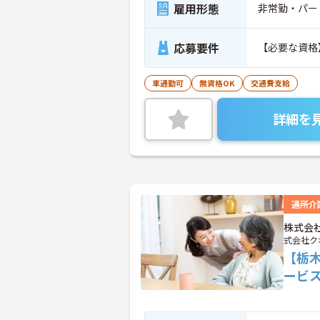
雇用形態
非常勤・パー
応募要件
【必要な資格
車通勤可
無資格OK
交通費支給
詳細を
通所介
株式会
式会社ク
【栃
ービ