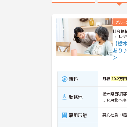
グルー
社会福
社会
【栃
あり
＞
給料
月収
20.2万
栃木県 那須郡
勤務地
ＪＲ東北本線
雇用形態
契約社員・嘱