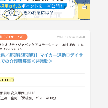
護（デイサービス）
更新日：2025年11月24日
社クオリティジャパンケアステーション あけぼの
株
オリティジャパン
木県／那須郡那須町】マイカー通勤◎デイサ
スでの介護職募集＜非常勤＞
～1,110円
那須町 高久甲西山6118
(上野－盛岡)「黒磯駅」バス・車30分