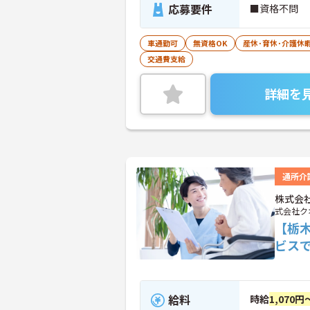
応募要件
■資格不問
車通勤可
無資格OK
産休･育休･介護休
交通費支給
詳細を
通所介
株式会
式会社ク
【栃
ビス
給料
時給
1,070円