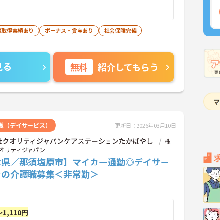
暇取得実績あり
ボーナス・賞与あり
社会保険完備
見る
無料
紹介してもらう
護（デイサービス）
更新日：2026年03月10日
社クオリティジャパンケアステーションたかばやし
株
オリティジャパン
木県／那須塩原市】マイカー通勤◎デイサー
での介護職募集＜非常勤＞
～1,110円