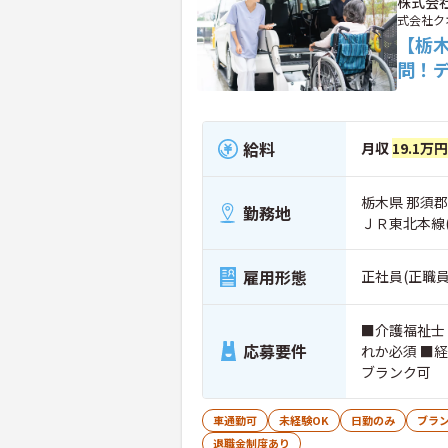
株式会
式会社ク
【栃
問！
給料
月収
19.1万
栃木県 那須郡
勤務地
ＪＲ東北本線
雇用形態
正社員(正職員
■介護福祉士
応募要件
れか必須 ■
ブランク可
車通勤可
未経験OK
日勤のみ
ブラン
退職金制度あり