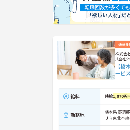
通所介
株式会
式会社ク
【栃
ービ
給料
時給
1,070円
栃木県 那須郡
勤務地
ＪＲ東北本線