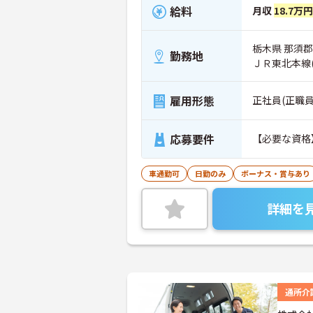
給料
月収
18.7万
栃木県 那須郡
勤務地
ＪＲ東北本線
雇用形態
正社員(正職員
応募要件
【必要な資格
車通勤可
日勤のみ
ボーナス・賞与あり
詳細を
通所介