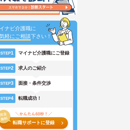
イナビ介護職に
気軽にご相談
下さい！
1
マイナビ介護職にご登録
STEP
2
求人のご紹介
STEP
3
面接・条件交渉
STEP
4
転職成功！
STEP
転職サポートに登録