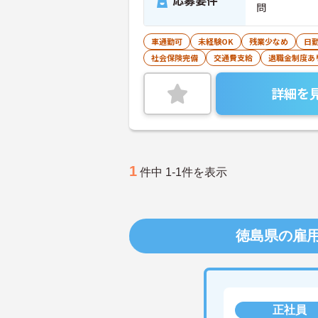
応募要件
問
車通勤可
未経験OK
残業少なめ
日
社会保険完備
交通費支給
退職金制度あ
詳細を
1
件中 1-1件を表示
徳島県の雇
正社員