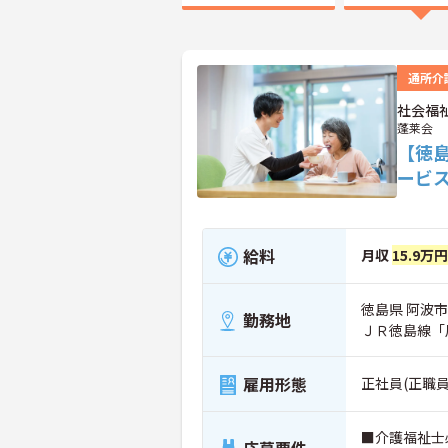
通所介
社会福
蓬莱会
【徳
ービ
給料
月収
15.9万
徳島県 阿波市
勤務地
ＪＲ徳島線「
雇用形態
正社員(正職員
■介護福祉士