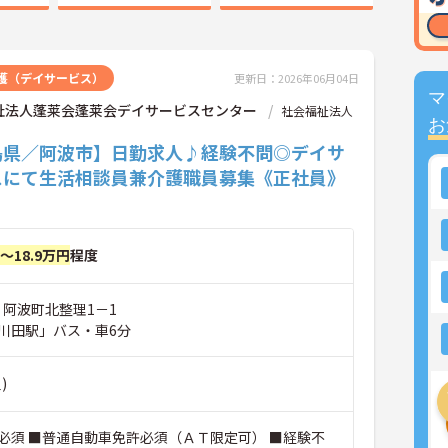
護（デイサービス）
更新日：2026年06月04日
マ
祉法人蓬莱会蓬莱会デイサービスセンター
社会福祉法人
お
島県／阿波市】日勤求人♪経験不問◎デイサ
スにて生活相談員兼介護職員募集《正社員》
円～18.9万円
程度
 阿波町北整理1－1
川田駅」バス・車6分
)
必須 ■普通自動車免許必須（ＡＴ限定可） ■経験不