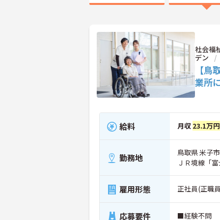
社会福
デン
【鳥
業所
給料
月収
23.1万
鳥取県 米子市 
勤務地
ＪＲ境線「富
雇用形態
正社員(正職員
応募要件
■経験不問