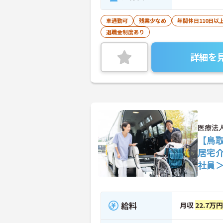
車通勤可
残業少なめ
年間休日110日以
退職金制度あり
詳細を
医療法
【鳥
居宅
社員
給料
月収
22.7万