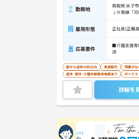
鳥取県 米子市 
勤務地
ＪＲ境線「河
雇用形態
正社員(正職員
■介護支援専
応募要件
須
駅から徒歩10分以内
車通勤可
残業少な
産休･育休･介護休暇取得実績あり
ボーナス
詳細を