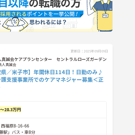
更新日：2025年09月09日
人真誠会ケアプランセンター セントラルローズガーデン
法人真誠会
取県／米子市】年間休日114日！日勤のみ♪
介護支援事業所でのケアマネジャー募集＜正
＞
円～28.3万円
西福原8-16-66
藤駅」バス・車8分