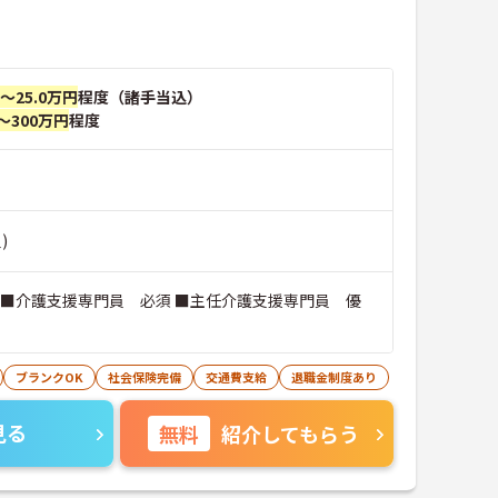
円～25.0万円
程度（諸手当込）
～300万円
程度
)
 ■介護支援専門員 必須 ■主任介護支援専門員 優
ブランクOK
社会保険完備
交通費支給
退職金制度あり
見る
無料
紹介してもらう