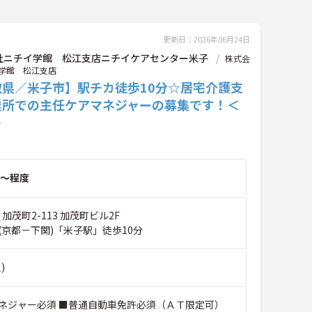
更新日：2026年06月24日
社ニチイ学館 松江支店ニチイケアセンター米子
株式会
学館 松江支店
取県／米子市】駅チカ徒歩10分☆居宅介護支
業所での主任ケアマネジャーの募集です！＜
＞
～程度
加茂町2-113 加茂町ビル2F
(京都－下関)「米子駅」徒歩10分
)
ネジャー必須 ■普通自動車免許必須（ＡＴ限定可）