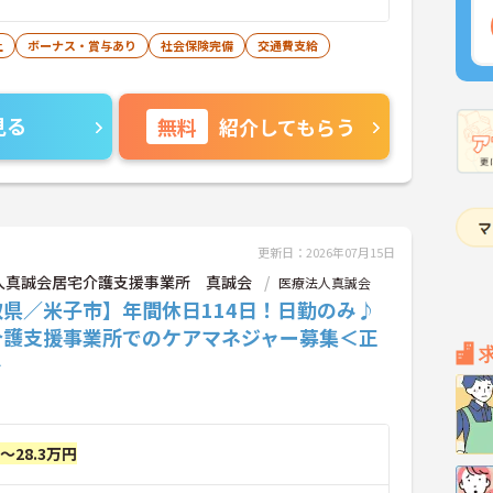
上
ボーナス・賞与あり
社会保険完備
交通費支給
見る
無料
紹介してもらう
更新日：2026年07月15日
人真誠会居宅介護支援事業所 真誠会
医療法人真誠会
取県／米子市】年間休日114日！日勤のみ♪
介護支援事業所でのケアマネジャー募集＜正
＞
円～28.3万円