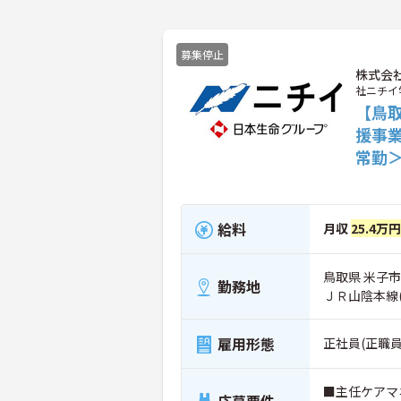
募集停止
株式会
社ニチイ
【鳥
援事
常勤
給料
月収
25.4万円
鳥取県 米子市 
勤務地
ＪＲ山陰本線
雇用形態
正社員(正職員
■主任ケアマ