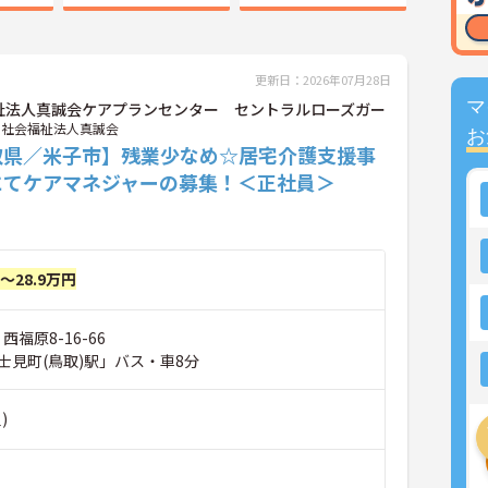
更新日：2026年07月28日
マ
祉法人真誠会ケアプランセンター セントラルローズガー
社会福祉法人真誠会
お
取県／米子市】残業少なめ☆居宅介護支援事
にてケアマネジャーの募集！＜正社員＞
円～28.9万円
西福原8-16-66
士見町(鳥取)駅」バス・車8分
)