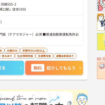
河崎555-2
崎口駅」徒歩10分
)
門員（ケアマネジャー）必須 ■普通自動車運転免許必
め
日勤のみ
年間休日110日以上
・賞与あり
社会保険完備
交通費支給
退職金制度あり
見る
無料
紹介してもらう