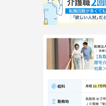
医療法
医療
【鳥
居宅
社員
給料
月収
22.7万
鳥取県 米子市 
勤務地
ＪＲ境線「後