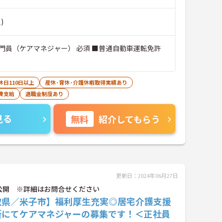
)
門員（ケアマネジャー） 必須 ■普通自動車運転免許
休日110日以上
産休･育休･介護休暇取得実績あり
費支給
退職金制度あり
見る
無料
紹介してもらう
更新日：2024年06月27日
公開 ※詳細はお問合せください
取県／米子市】福利厚生充実◎居宅介護支援
所にてケアマネジャーの募集です！＜正社員