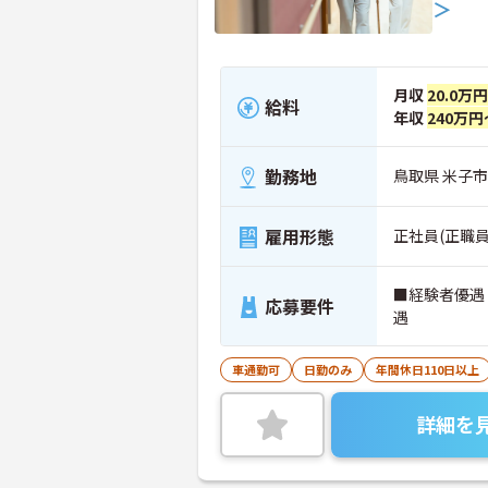
＞
月収
20.0万
給料
年収
240万円
勤務地
鳥取県 米子市
雇用形態
正社員(正職員
■経験者優遇
応募要件
遇
車通勤可
日勤のみ
年間休日110日以上
詳細を