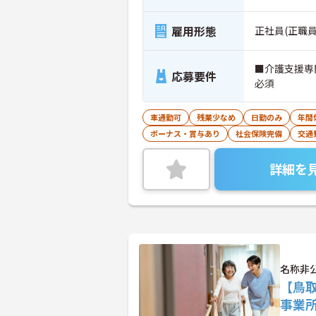
雇用形態
正社員(正職員
■介護支援専
応募要件
必須
車通勤可
残業少なめ
日勤のみ
年間
ボーナス・賞与あり
社会保険完備
交通
詳細を
名称非
【鳥
事業