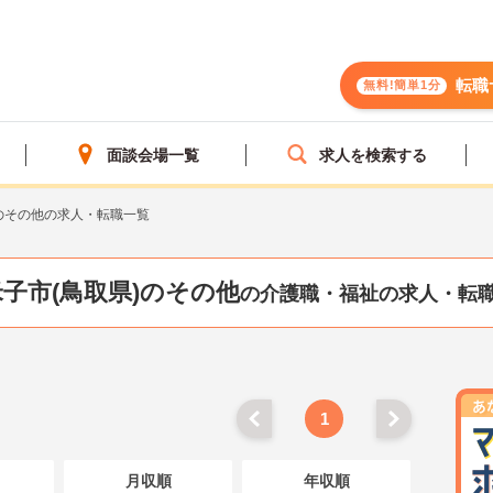
転職
無料!簡単1分
面談会場一覧
求人を検索する
のその他の求人・転職一覧
米子市(鳥取県)のその他
の介護職・福祉の求人・転
1
月収順
年収順