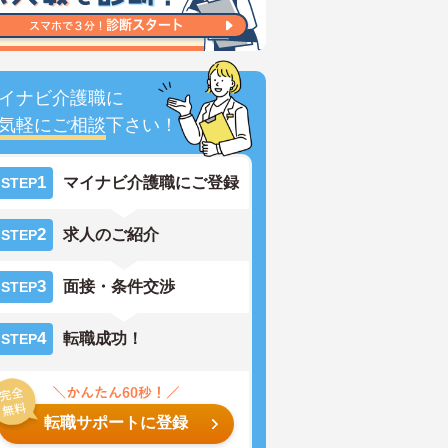
イナビ介護職に
気軽にご相談
下さい！
1
マイナビ介護職にご登録
STEP
2
求人のご紹介
STEP
3
面接・条件交渉
STEP
4
転職成功！
STEP
転職サポートに登録