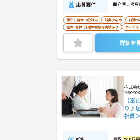
応募要件
■介護支援専
駅から徒歩10分以内
残業少なめ
日勤の
産休･育休･介護休暇取得実績あり
ボーナス
詳細を
株式会社
社SOYOK
【富
り♪
社員
給料
月収
28.0万円