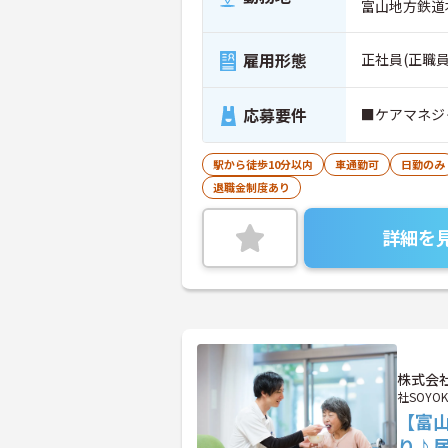
富山地方鉄道
雇用形態
正社員(正職員
応募要件
■ケアマネジ
駅から徒歩10分以内
車通勤可
日勤のみ
退職金制度あり
詳細を
株式会社
社SOYOK
【富
り♪