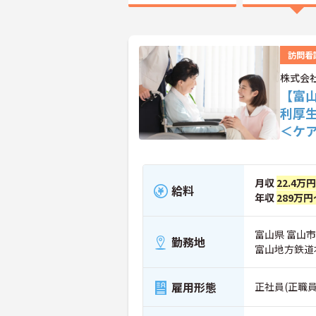
訪問看
株式会
【富
利厚
＜ケ
月収
22.4万円
給料
年収
289万円
富山県 富山市
勤務地
富山地方鉄道
雇用形態
正社員(正職員