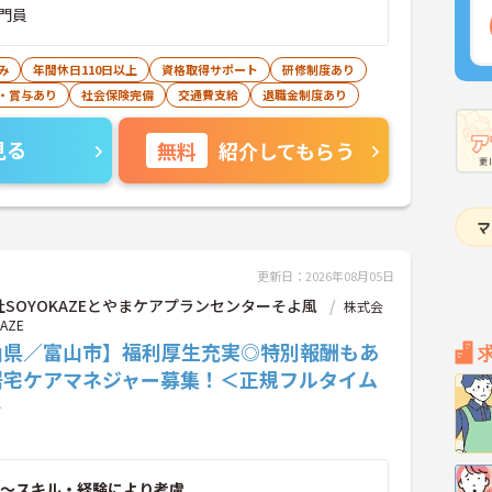
門員
み
年間休日110日以上
資格取得サポート
研修制度あり
・賞与あり
社会保険完備
交通費支給
退職金制度あり
見る
無料
紹介してもらう
更新日：2026年08月05日
SOYOKAZEとやまケアプランセンターそよ風
株式会
AZE
山県／富山市】福利厚生充実◎特別報酬もあ
居宅ケアマネジャー募集！＜正規フルタイム
＞
～スキル・経験により考慮