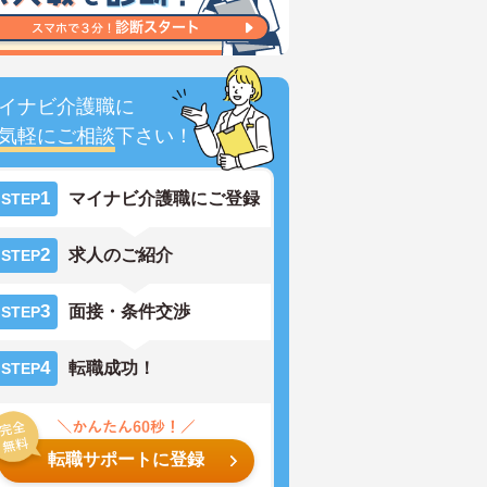
イナビ介護職に
気軽にご相談
下さい！
1
マイナビ介護職にご登録
STEP
2
求人のご紹介
STEP
3
面接・条件交渉
STEP
4
転職成功！
STEP
転職サポートに登録