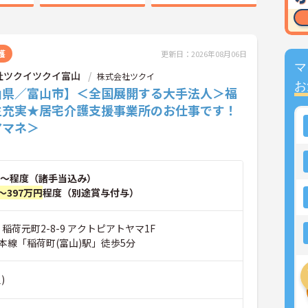
護
更新日：2026年08月06日
マ
社ツクイツクイ富山
株式会社ツクイ
お
山県／富山市】＜全国展開する大手法人＞福
生充実★居宅介護支援事業所のお仕事です！
アマネ＞
～程度（諸手当込み）
～397万円
程度（別途賞与付与）
 稲荷元町2-8-9 アクトピアトヤマ1F
本線「稲荷町(富山)駅」徒歩5分
)