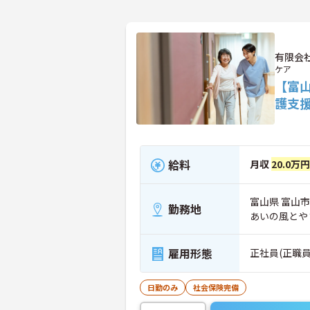
有限会
ケア
【富
護支
給料
月収
20.0万円
富山県 富山市
勤務地
あいの風とや
雇用形態
正社員(正職員
日勤のみ
社会保険完備