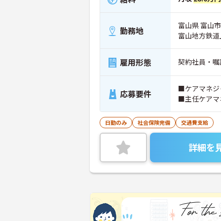
富山県 富山市
勤務地
富山地方鉄道
雇用形態
契約社員・嘱
■ケアマネジ
応募要件
■主任ケアマ
日勤のみ
社会保険完備
交通費支給
詳細を