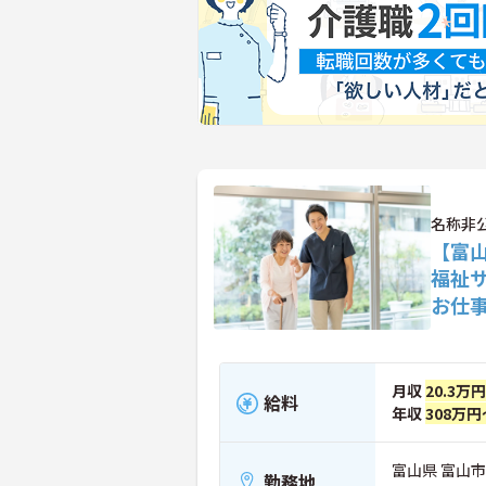
名称非
【富
福祉
お仕
月収
20.3万
給料
年収
308万円
富山県 富山市
勤務地