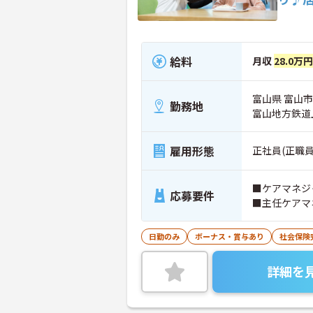
給料
月収
28.0万円
富山県 富山市
勤務地
富山地方鉄道
雇用形態
正社員(正職員
■ケアマネジ
応募要件
■主任ケアマ
日勤のみ
ボーナス・賞与あり
社会保険
詳細を