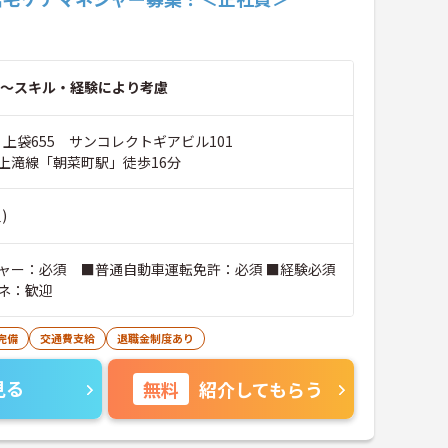
～スキル・経験により考慮
 上袋655 サンコレクトギアビル101
上滝線「朝菜町駅」徒歩16分
)
ャー：必須 ■普通自動車運転免許：必須 ■経験必須
ネ：歓迎
完備
交通費支給
退職金制度あり
見る
無料
紹介してもらう