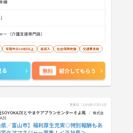
本線
)
ャー（介護支援専門員）
年間休日110日以上
高収入
社会保険完備
交通費支給
見る
無料
紹介してもらう
更新日：2026年07月31日
SOYOKAZEとやまケアプランセンターそよ風
株式会
AZE
山県／富山市】福利厚生充実◎特別報酬もあ
居宅ケアマネジャー募集！＜正社員＞