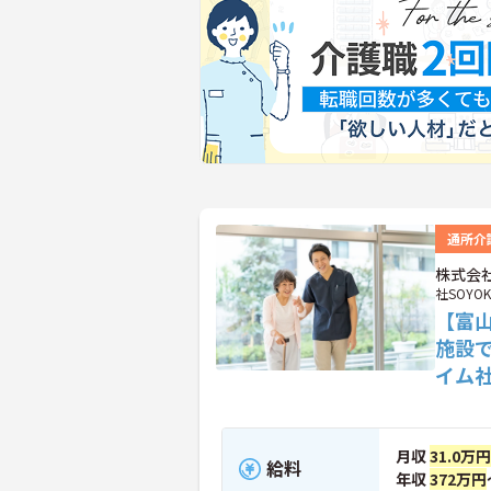
通所介
株式会社
社SOYOK
【富
施設
イム
月収
31.0万
給料
年収
372万円