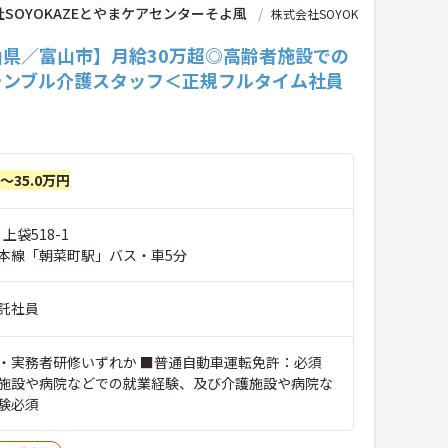
SOYOKAZEとやまケアセンターそよ風
株式会社SOYOK
山県／富山市】月給30万超◎高齢者施設での
ランブル介護スタッフ＜正規フルタイム社員
円～35.0万円
上袋518-1
本線「朝菜町駅」バス・車5分
託社員
・実務者研修いずれか ■普通自動車運転免許：必須
施設や病院などでの就業経験、及び介護施設や病院な
験必須