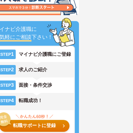
イナビ介護職に
気軽にご相談
下さい！
1
マイナビ介護職にご登録
STEP
2
求人のご紹介
STEP
3
面接・条件交渉
STEP
4
転職成功！
STEP
転職サポートに登録