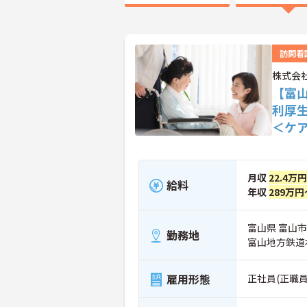
訪問看
株式会
【富
利厚
＜ケ
月収
22.4万円
給料
年収
289万円
富山県 富山市
勤務地
富山地方鉄道
雇用形態
正社員(正職員