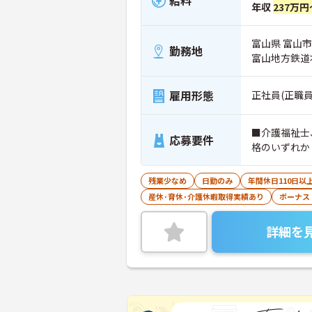
給料
年収
237万円
富山県 富山市 
勤務地
富山地方鉄道
雇用形態
正社員(正職員
■介護福祉士
応募要件
格のいずれか
残業少なめ
日勤のみ
年間休日110日以
産休･育休･介護休暇取得実績あり
ボーナス
詳細を