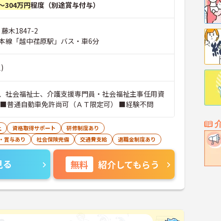
～304万円
程度（別途賞与付与）
藤木1847-2
本線「越中荏原駅」バス・車6分
)
、社会福祉士、介護支援専門員・社会福祉主事任用資
 ■普通自動車免許尚可（ＡＴ限定可） ■経験不問
上
資格取得サポート
研修制度あり
・賞与あり
社会保険完備
交通費支給
退職金制度あり
見る
無料
紹介してもらう