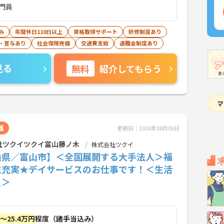
門員
み
年間休日110日以上
資格取得サポート
研修制度あり
・賞与あり
社会保険完備
交通費支給
退職金制度あり
見る
無料
紹介してもらう
護
更新日：2026年08月06日
社ツクイツクイ富山藤ノ木
株式会社ツクイ
山県／富山市】＜全国展開する大手法人＞福
生充実★デイサービスのお仕事です！＜生活
員＞
円～25.4万円
程度（諸手当込み）