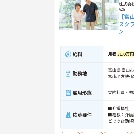
株式会社
AZE
【富
スク
＞
給料
月収
31.0万
富山県 富山市 
勤務地
富山地方鉄道
雇用形態
契約社員・嘱
■介護福祉士
応募要件
■経験：介護
どでの夜勤経