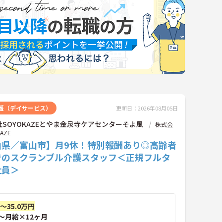
護（デイサービス）
更新日：2026年08月05日
SOYOKAZEとやま金泉寺ケアセンターそよ風
株式会
AZE
山県／富山市】月9休！特別報酬あり◎高齢者
でのスクランブル介護スタッフ＜正規フルタ
社員＞
円～35.0万円
～月給×12ヶ月