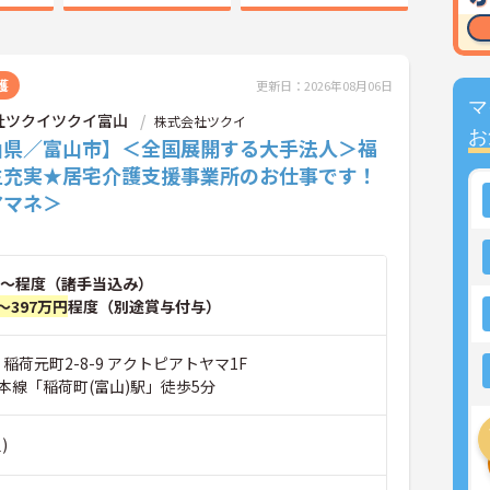
護
更新日：2026年08月06日
マ
社ツクイツクイ富山
株式会社ツクイ
お
山県／富山市】＜全国展開する大手法人＞福
生充実★居宅介護支援事業所のお仕事です！
アマネ＞
～程度（諸手当込み）
～397万円
程度（別途賞与付与）
 稲荷元町2-8-9 アクトピアトヤマ1F
本線「稲荷町(富山)駅」徒歩5分
)