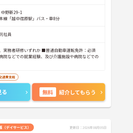
中野新29-1
本線「越中荏原駅」バス・車8分
託社員
、実務者研修いずれか ■普通自動車運転免許：必須
病院などでの就業経験、及び介護施設や病院などでの
交通費支給
見る
無料
紹介してもらう
護（デイサービス）
更新日：2026年08月05日