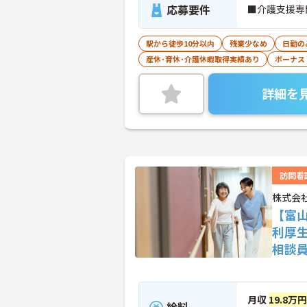
応募要件
■介護支援専
駅から徒歩10分以内
残業少なめ
日勤の
産休･育休･介護休暇取得実績あり
ボーナス
詳細を
訪問看
株式会
【富
利厚
相談
月収
19.8万