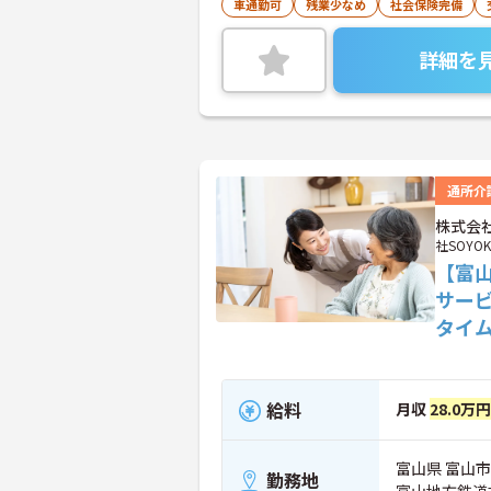
車通勤可
残業少なめ
社会保険完備
詳細を
通所介
株式会社
社SOYOK
【富
サー
タイ
給料
月収
28.0万円
富山県 富山市 
勤務地