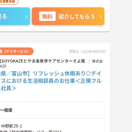
交通費支給
見る
無料
紹介してもらう
護（デイサービス）
更新日：2026年08月05日
SOYOKAZEとやま金泉寺ケアセンターそよ風
株式会
AZE
山県／富山市】リフレッシュ休暇あり◎デイ
ビスにおける生活相談員のお仕事＜正規フル
ム社員＞
～程度
中野新29-1