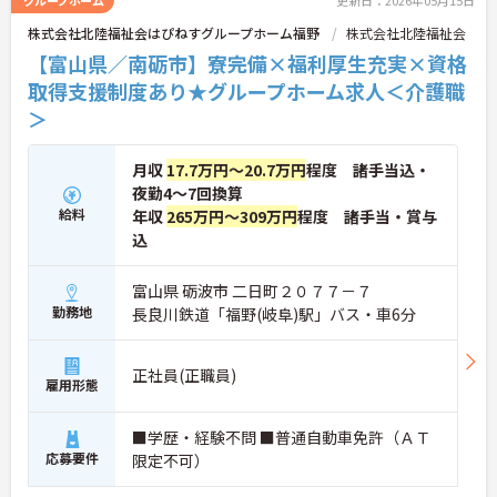
グループホーム
更新日：2026年05月15日
株式会社北陸福祉会はぴねすグループホーム福野
株式会社北陸福祉会
【富山県／南砺市】寮完備×福利厚生充実×資格
取得支援制度あり★グループホーム求人＜介護職
＞
月収
17.7万円～20.7万円
程度 諸手当込・
夜勤4～7回換算
給料
年収
265万円～309万円
程度 諸手当・賞与
込
富山県 砺波市 二日町２０７７－７
勤務地
長良川鉄道「福野(岐阜)駅」バス・車6分
正社員(正職員)
雇用形態
■学歴・経験不問 ■普通自動車免許（ＡＴ
応募要件
限定不可）