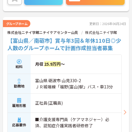
ージが変化しても安心してお勤めいただける環境で
す◎
ご興味のある方には、面接対策ポイントなど、さら
に詳細をお話しいたしますのでお気軽にご相談くだ
さい！
グループホーム
更新日：2026年06月24日
株式会社ニチイ学館ニチイケアセンター山見
株式会社ニチイ学館
【富山県／南砺市】賞与年3回＆年休110日◎少
人数のグループホームで計画作成担当者募集
月収
25.9万円
～
給料
富山県 砺波市 山見330-2
勤務地
ＪＲ城端線「福野(富山)駅」バス・車13分
正社員(正職員)
雇用形態
■介護支援専門員（ケアマネジャー）必
応募要件
須、認知症介護実践者研修修了