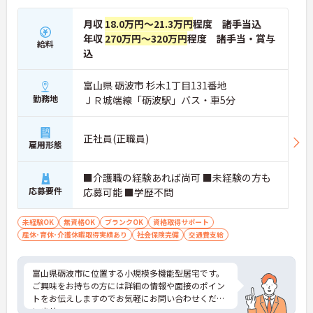
月収
18.0万円～21.3万円
程度 諸手当込
年収
270万円～320万円
程度 諸手当・賞与
給料
込
富山県 砺波市 杉木1丁目131番地
勤務地
ＪＲ城端線「砺波駅」バス・車5分
正社員(正職員)
雇用形態
■介護職の経験あれば尚可 ■未経験の方も
応募要件
応募可能 ■学歴不問
未経験OK
無資格OK
ブランクOK
資格取得サポート
産休･育休･介護休暇取得実績あり
社会保険完備
交通費支給
富山県砺波市に位置する小規模多機能型居宅です。
ご興味をお持ちの方には詳細の情報や面接のポイン
トをお伝えしますのでお気軽にお問い合わせくださ
いませ。