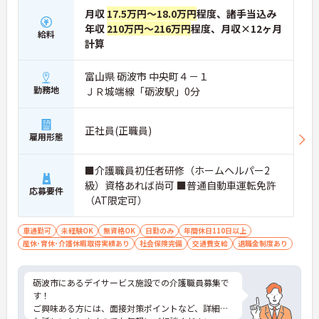
月収
17.5万円～18.0万円
程度、諸手当込み
年収
210万円～216万円
程度、月収×12ヶ月
給料
計算
富山県 砺波市 中央町４－１
勤務地
ＪＲ城端線「砺波駅」0分
正社員(正職員)
雇用形態
■介護職員初任者研修（ホームヘルパー2
級）資格あれば尚可 ■普通自動車運転免許
応募要件
（AT限定可）
車通勤可
未経験OK
無資格OK
日勤のみ
年間休日110日以上
産休･育休･介護休暇取得実績あり
社会保険完備
交通費支給
退職金制度あり
砺波市にあるデイサービス施設での介護職員募集で
す！
ご興味ある方には、面接対策ポイントなど、詳細を