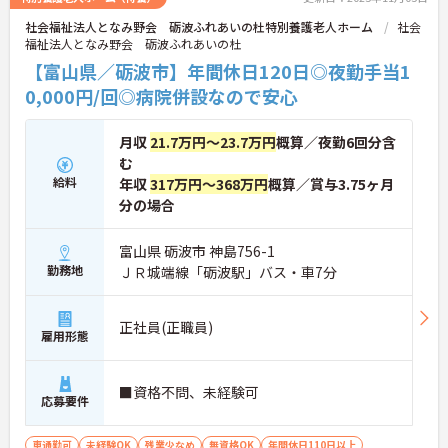
社会福祉法人となみ野会 砺波ふれあいの杜特別養護老人ホーム
社会
福祉法人となみ野会 砺波ふれあいの杜
【富山県／砺波市】年間休日120日◎夜勤手当1
0,000円/回◎病院併設なので安心
月収
21.7万円～23.7万円
概算／夜勤6回分含
む
給料
年収
317万円～368万円
概算／賞与3.75ヶ月
分の場合
富山県 砺波市 神島756-1
勤務地
ＪＲ城端線「砺波駅」バス・車7分
正社員(正職員)
雇用形態
■資格不問、未経験可
応募要件
車通勤可
未経験OK
残業少なめ
無資格OK
年間休日110日以上