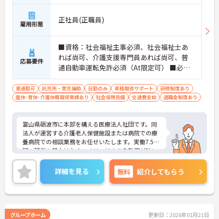
正社員(正職員)
雇用形態
■資格：社会福祉主事必須、社会福祉士あ
れば尚可、介護支援専門員あれば尚可、普
応募要件
通自動車運転免許必須（At限定可） ■必要
なPCスキル：Word、Excel ■経験：不問
車通勤可
託児所・育児補助
日勤のみ
資格取得サポート
研修制度あり
産休･育休･介護休暇取得実績あり
社会保険完備
交通費支給
退職金制度あり
富山県砺波市に本部を構える医療法人社団です。同
法人が運営する介護老人保健施設または病院での療
養病院での相談業務をお任せいたします。実働7.5時
間、残業も基本はなく、メリハリのある勤務が叶い
ます。ご興味のある方には、面接対策ポイントな
ど、さらに詳細をお話しいたしますのでお気軽にご
詳細を見る
無料
紹介してもらう
相談ください！
グループホーム
更新日：2026年01月21日