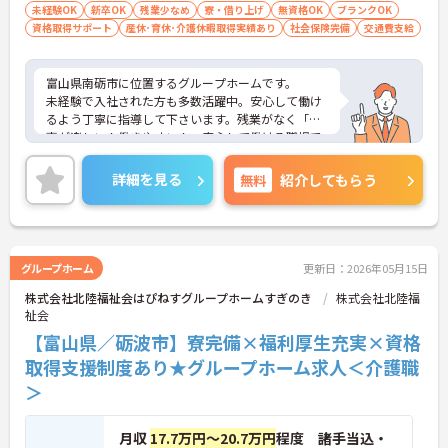
未経験OK
新卒OK
残業少なめ
寮・借り上げ
無資格OK
ブランクOK
資格取得サポート
産休･育休･介護休暇取得実績あり
社会保険完備
交通費支給
富山県南砺市に位置するグループホームです。
未経験で入社された方も多数活躍中。安心して働け
るよう丁寧に指導して下さいます。残業がなく「仕
事が楽しい！働きやすい！」安心して働ける職場で
す。
ご興味をお持ちの方には詳細の情報や面接のポイン
詳細を見る
無料
紹介してもらう
トをお伝えしますのでお気軽にお問い合わせくださ
いませ。
グループホーム
更新日：2026年05月15日
株式会社北陸福祉会はぴねすグループホームすぎのき
株式会社北陸福
祉会
【富山県／砺波市】寮完備×福利厚生充実×資格
取得支援制度あり★グループホーム求人＜介護職
＞
月収
17.7万円～20.7万円
程度 諸手当込・