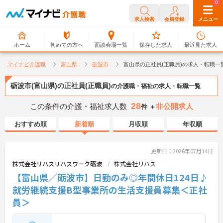
0
0
求人検索
会員登録
メニュー
ホーム
初めての方へ
面談会場一覧
保存した求人
最近見た求人
マイナビ介護職
富山県
砺波市
富山県の正社員(正職員)の求人・転職一
砺波市(富山県)の正社員(正職員)
の介護職・福祉の求人・転職一覧
28
この条件の介護・福祉求人数
非公開求人
件 ＋
おすすめ順
新着順
月収順
年収順
更新日：2026年07月14日
株式会社リハスリハスワーク砺波
株式会社リハス
【富山県／砺波市】日勤のみ◎年間休日124日♪
就労継続支援B型事業所の生活支援員募集＜正社
員＞