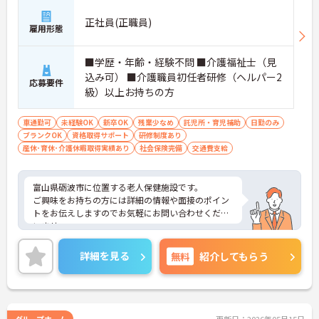
正社員(正職員)
雇用形態
■学歴・年齢・経験不問 ■介護福祉士（見
込み可） ■介護職員初任者研修（ヘルパー2
応募要件
級）以上お持ちの方
車通勤可
未経験OK
新卒OK
残業少なめ
託児所・育児補助
日勤のみ
ブランクOK
資格取得サポート
研修制度あり
産休･育休･介護休暇取得実績あり
社会保険完備
交通費支給
富山県砺波市に位置する老人保健施設です。
ご興味をお持ちの方には詳細の情報や面接のポイン
トをお伝えしますのでお気軽にお問い合わせくださ
いませ。
詳細を見る
無料
紹介してもらう