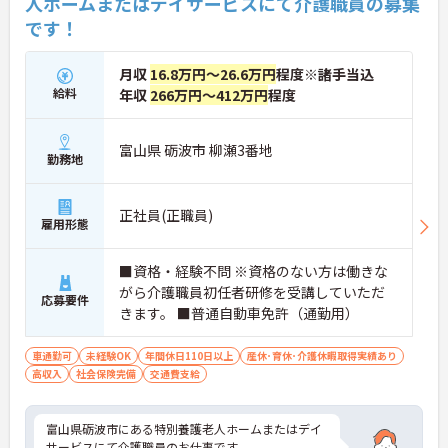
人ホームまたはデイサービスにて介護職員の募集
です！
月収
16.8万円～26.6万円
程度※諸手当込
給料
年収
266万円～412万円
程度
富山県 砺波市 柳瀬3番地
勤務地
正社員(正職員)
雇用形態
■資格・経験不問 ※資格のない方は働きな
がら介護職員初任者研修を受講していただ
応募要件
きます。 ■普通自動車免許（通勤用）
車通勤可
未経験OK
年間休日110日以上
産休･育休･介護休暇取得実績あり
高収入
社会保険完備
交通費支給
富山県砺波市にある特別養護老人ホームまたはデイ
サービスにて介護職員のお仕事です。