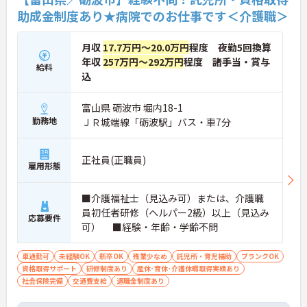
助成金制度あり★病院でのお仕事です＜介護職＞
月収
17.7万円～20.0万円
程度 夜勤5回換算
年収
257万円～292万円
程度 諸手当・賞与
給料
込
富山県 砺波市 堀内18-1
勤務地
ＪＲ城端線「砺波駅」バス・車7分
正社員(正職員)
雇用形態
■介護福祉士（見込み可）または、介護職
員初任者研修（ヘルパー2級）以上（見込み
応募要件
可） ■経験・年齢・学齢不問
車通勤可
未経験OK
新卒OK
残業少なめ
託児所・育児補助
ブランクOK
資格取得サポート
研修制度あり
産休･育休･介護休暇取得実績あり
社会保険完備
交通費支給
退職金制度あり