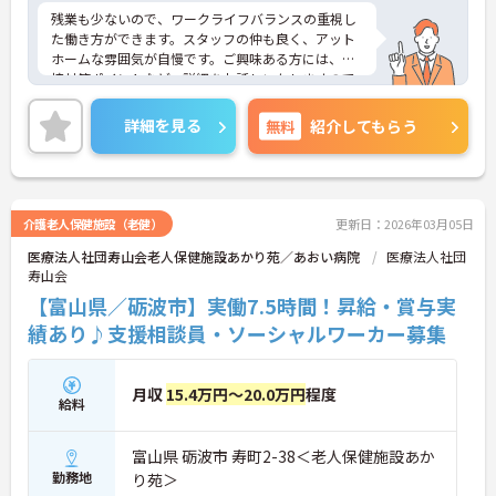
残業も少ないので、ワークライフバランスの重視し
た働き方ができます。スタッフの仲も良く、アット
ホームな雰囲気が自慢です。ご興味ある方には、面
接対策ポイントなど、詳細をお話しいたしますので
お気軽にご相談ください。
詳細を見る
無料
紹介してもらう
介護老人保健施設（老健）
更新日：2026年03月05日
医療法人社団寿山会老人保健施設あかり苑／あおい病院
医療法人社団
寿山会
【富山県／砺波市】実働7.5時間！昇給・賞与実
績あり♪支援相談員・ソーシャルワーカー募集
月収
15.4万円～20.0万円
程度
給料
富山県 砺波市 寿町2-38＜老人保健施設あか
勤務地
り苑＞