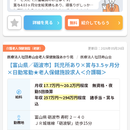
賞与4.03ヶ月分支給実績もあり、頑張りがしっかり
と反映されるのもおすすめしたいポイントのひとつ
☆
ご興味ある方には、面接対策ポイントなど、さらに
詳細を見る
無料
紹介してもらう
詳細をお話しいたしますのでお気軽にご相談くださ
い。
介護老人保健施設（老健）
更新日：2026年05月26日
医療法人社団寿山会老人保健施設あかり苑
医療法人社団寿山会
【富山県／砺波市】託児所あり×賞与3.5ヶ月分
×日勤常勤★老人保健施設求人＜介護職＞
月収
17.7万円～20.2万円
程度 無資格・夜
勤5回換算
給料
年収
257万円～294万円
程度 諸手当・賞与
込
富山県 砺波市 寿町２－４０
勤務地
ＪＲ城端線「砺波駅」徒歩15分