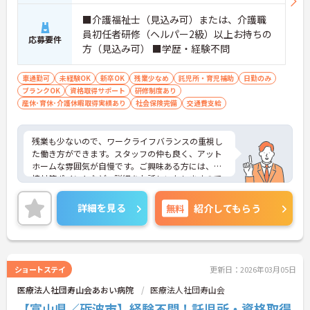
■介護福祉士（見込み可）または、介護職
員初任者研修（ヘルパー2級）以上お持ちの
応募要件
方（見込み可） ■学歴・経験不問
車通勤可
未経験OK
新卒OK
残業少なめ
託児所・育児補助
日勤のみ
ブランクOK
資格取得サポート
研修制度あり
産休･育休･介護休暇取得実績あり
社会保険完備
交通費支給
残業も少ないので、ワークライフバランスの重視し
た働き方ができます。スタッフの仲も良く、アット
ホームな雰囲気が自慢です。ご興味ある方には、面
接対策ポイントなど、詳細をお話しいたしますので
お気軽にご相談ください。
詳細を見る
無料
紹介してもらう
ショートステイ
更新日：2026年03月05日
医療法人社団寿山会あおい病院
医療法人社団寿山会
【富山県／砺波市】経験不問！託児所・資格取得