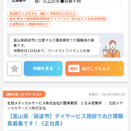
応募要件
級）以上必須 ■経験不問
車通勤可
住宅手当・補助
年間休日110日以上
産休･育休･介護休暇取得実績あり
ボーナス・賞与あり
社会保険完備
交通費支給
退職金制度あり
富山県砺波市に位置する介護医療院で介護職員の募
集です。
年間休日120日あり、ワークライフバランスを保っ
てお仕事いただけます！
また、各種手当が充実しているのも嬉しいポイント
です！
詳細を見る
無料
紹介してもらう
ご興味のある方はご面接のポイントお伝えしますの
でご気軽にお問い合わせください。
通所介護（デイサービス）
更新日：2026年04月22日
北陸メディカルサービス株式会社介護事業部 となみ営業所
北陸メデ
ィカルサービス株式会社
【富山県／砺波市】デイサービス施設での介護職
員募集です！《正社員》