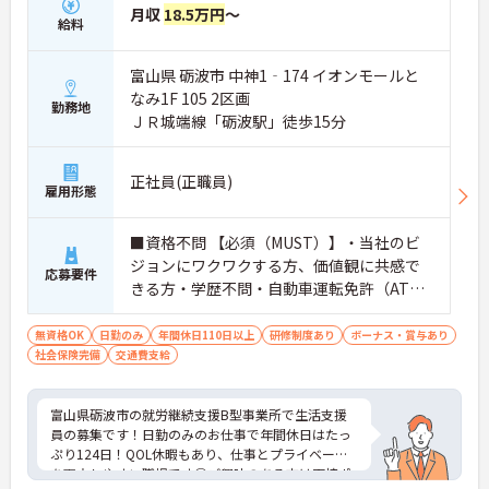
月収
18.5万円
～
給料
富山県 砺波市 中神1‐174 イオンモールと
なみ1F 105 2区画
勤務地
ＪＲ城端線「砺波駅」徒歩15分
正社員(正職員)
雇用形態
■資格不問 【必須（MUST）】・当社のビ
ジョンにワクワクする方、価値観に共感で
応募要件
きる方・学歴不問・自動車運転免許（AT限
定可）【歓迎（WANT）※あったら良
い】・相談支援業務のご経験がある方・人
無資格OK
日勤のみ
年間休日110日以上
研修制度あり
ボーナス・賞与あり
社会保険完備
交通費支給
のサポートをすることが好きな方・PC操作
の得意な方
富山県砺波市の就労継続支援B型事業所で生活支援
員の募集です！日勤のみのお仕事で年間休日はたっ
ぷり124日！QOL休暇もあり、仕事とプライベート
を両立しやすい職場です◎ご興味のある方は面接ポ