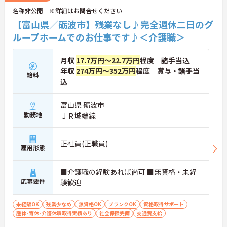
名称非公開 ※詳細はお問合せください
【富山県／砺波市】残業なし♪完全週休二日のグ
ループホームでのお仕事です♪＜介護職＞
月収
17.7万円～22.7万円
程度 諸手当込
年収
274万円～352万円
程度 賞与・諸手当
給料
込
富山県 砺波市
勤務地
ＪＲ城端線
正社員(正職員)
雇用形態
■介護職の経験あれば尚可 ■無資格・未経
応募要件
験歓迎
未経験OK
残業少なめ
無資格OK
ブランクOK
資格取得サポート
産休･育休･介護休暇取得実績あり
社会保険完備
交通費支給