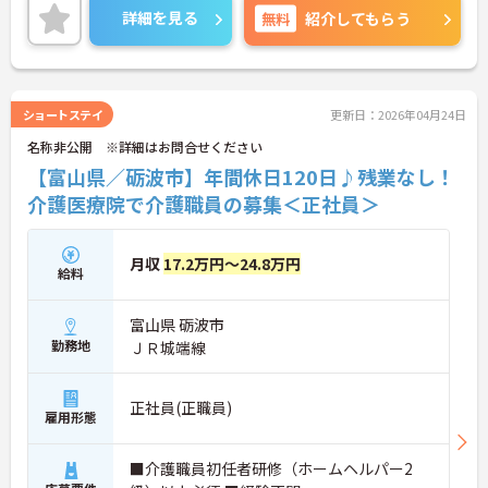
ご興味をお持ちの方には詳細の情報や面接のポイン
詳細を見る
無料
紹介してもらう
トをお伝えしますのでお気軽にお問い合わせくださ
いませ。
ショートステイ
更新日：2026年04月24日
名称非公開 ※詳細はお問合せください
【富山県／砺波市】年間休日120日♪残業なし！
介護医療院で介護職員の募集＜正社員＞
月収
17.2万円～24.8万円
給料
富山県 砺波市
勤務地
ＪＲ城端線
正社員(正職員)
雇用形態
■介護職員初任者研修（ホームヘルパー2