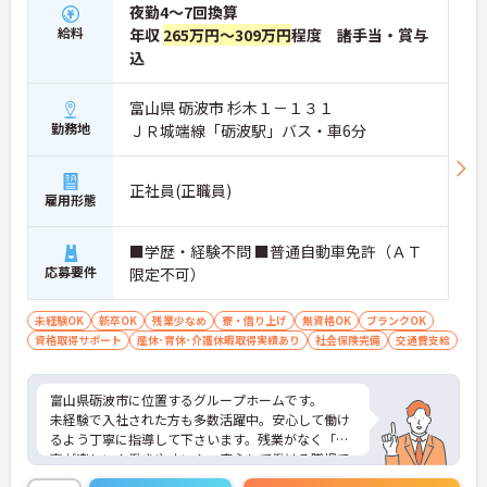
夜勤4～7回換算
給料
年収
265万円～309万円
程度 諸手当・賞与
込
富山県 砺波市 杉木１－１３１
勤務地
ＪＲ城端線「砺波駅」バス・車6分
正社員(正職員)
雇用形態
■学歴・経験不問 ■普通自動車免許（ＡＴ
応募要件
限定不可）
未経験OK
新卒OK
残業少なめ
寮・借り上げ
無資格OK
ブランクOK
資格取得サポート
産休･育休･介護休暇取得実績あり
社会保険完備
交通費支給
富山県砺波市に位置するグループホームです。
未経験で入社された方も多数活躍中。安心して働け
るよう丁寧に指導して下さいます。残業がなく「仕
事が楽しい！働きやすい！」安心して働ける職場で
す。