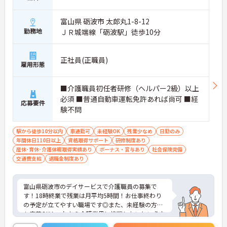
富山県 砺波市 太郎丸1-8-12
勤務地
ＪＲ城端線「砺波駅」徒歩10分
正社員(正職員)
雇用形態
■介護職員初任者研修（ヘルパー2級）以上
必須 ■普通自動車運転免許あれば尚可 ■経
応募要件
験不問
駅から徒歩10分以内
車通勤可
未経験OK
残業少なめ
日勤のみ
年間休日110日以上
資格取得サポート
研修制度あり
産休･育休･介護休暇取得実績あり
ボーナス・賞与あり
社会保険完備
交通費支給
退職金制度あり
富山県砺波市のデイサービスで介護職員の募集で
す！18時終業で残業は月平均5時間！お仕事終わり
の予定が立てやすい職場です◎また、未経験の方で
も応募OK！これから介護業界に挑戦したいという方
にピッタリの職場です♪ご興味のある方は面接ポイ