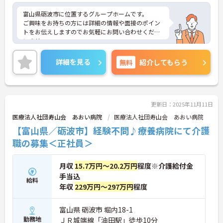
富山県砺波市に位置するグループホームです。
ご興味をお持ちの方には詳細の情報や面接のポイン
トをお伝えしますのでお気軽にお問い合わせくださ
いませ。
詳細を見る
無料
紹介してもらう
更新日：2025年11月11日
医療法人社団寿山会 あおい病院
医療法人社団寿山会 あおい病院
【富山県／砺波市】経験不問♪療養病院にて介護
職の募集＜正社員＞
月収
15.7万円～20.2万円
程度※介護給付金
手当込
給料
年収
229万円～297万円
程度
富山県 砺波市 堀内18-1
勤務地
ＪＲ城端線「油田駅」徒歩10分