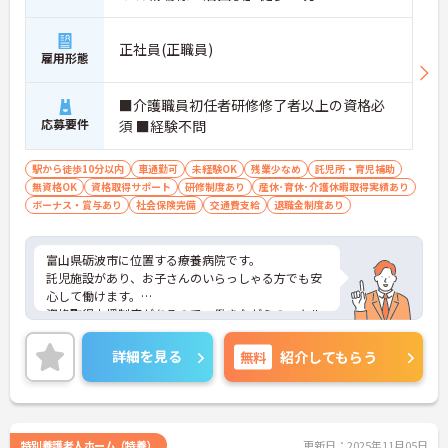
正社員(正職員)
雇用形態
■介護職員初任者研修修了者以上の資格必
応募要件
須 ■経験不問
駅から徒歩10分以内
車通勤可
未経験OK
残業少なめ
託児所・育児補助
無資格OK
資格取得サポート
研修制度あり
産休･育休･介護休暇取得実績あり
ボーナス・賞与あり
社会保険完備
交通費支給
退職金制度あり
富山県砺波市に位置する療養病院です。
託児施設があり、お子さんのいらっしゃる方でも安
心して働けます。
資格取得支援制度があるので、働きながらのスキル
アップを目指せる環境です！
ご興味をお持ちの方はお気軽にお問い合わせくださ
詳細を見る
無料
紹介してもらう
い。
特別養護老人ホーム（特養）
更新日：2025年11月05日