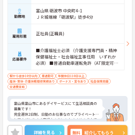
富山県 砺波市 中央町4-1
勤務地
ＪＲ城端線「砺波駅」徒歩4分
正社員(正職員)
雇用形態
■介護福祉士必須 （介護支援専門員・精神
保健福祉士・社会福祉主事任用 いずれか
応募要件
必須） ■普通自動車運転免許（AT限定可）
必須 ■デイサービスの生活相談員の経験あ
れば尚可
駅から徒歩10分以内
車通勤可
年間休日110日以上
産休･育休･介護休暇取得実績あり
ボーナス・賞与あり
社会保険完備
交通費支給
富山県富山市にあるデイサービスにて生活相談員の
募集です！
完全週休2日制、日勤のお仕事なのでプライベート
と両立がしやすく育児中の方にもおすすめの求人で
す。
育児休業・介護休業の取得実績もあり、ライフステ
詳細を見る
無料
紹介してもらう