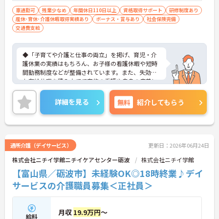
車通勤可
残業少なめ
年間休日110日以上
資格取得サポート
研修制度あり
産休･育休･介護休暇取得実績あり
ボーナス・賞与あり
社会保険完備
交通費支給
◆「子育てや介護と仕事の両立」を掲げ、育児・介
護休業の実績はもちろん、お子様の看護休暇や短時
間勤務制度などが整備されています。また、失効し
た有給休暇を積み立てて家族の看護や自身の療養に
使える独自の「家族愛休暇」や、悩みごとを相談で
きるEAP（従業員支援プログラム）など、安心して
詳細を見る
無料
紹介してもらう
長く働き続けられる環境づくりに注力しています。
◆万全の教育体制を整えています。入社時は丁寧な
OJT研修に加え、先輩スタッフが優しく指導しま
す。さらに、フォローアップ研修や管理者向け研修
など、ニチイ学館ならではの多彩な研修プログラム
通所介護（デイサービス）
更新日：2026年06月24日
があり、働きながら着実にスキルアップを目指せる
株式会社ニチイ学館ニチイケアセンター砺波
株式会社ニチイ学館
環境です。
【富山県／砺波市】未経験OK◎18時終業♪デイ
サービスの介護職員募集＜正社員＞
月収
19.9万円
～
給料