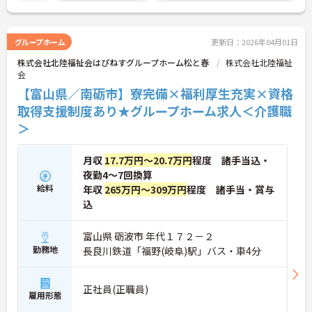
グループホーム
更新日：2026年04月01日
株式会社北陸福祉会はぴねすグループホーム松と春
株式会社北陸福祉
会
【富山県／南砺市】寮完備×福利厚生充実×資格
取得支援制度あり★グループホーム求人＜介護職
＞
月収
17.7万円～20.7万円
程度 諸手当込・
夜勤4～7回換算
給料
年収
265万円～309万円
程度 諸手当・賞与
込
富山県 砺波市 年代１７２－２
勤務地
長良川鉄道「福野(岐阜)駅」バス・車4分
正社員(正職員)
雇用形態