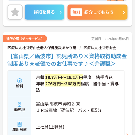
詳細を見る
無料
紹介してもらう
通所介護（デイサービス）
更新日：2026年03月05日
医療法人社団寿山会老人保健施設あかり苑
医療法人社団寿山会
【富山県／砺波市】託児所あり×資格取得助成金
制度あり★老健でのお仕事です♪＜介護職＞
月収
19.7万円～26.2万円
程度 諸手当込
年収
276万円～368万円
程度 諸手当・賞与
給料
込
富山県 砺波市 寿町2-38
勤務地
ＪＲ城端線「砺波駅」バス・車5分
正社員(正職員)
雇用形態