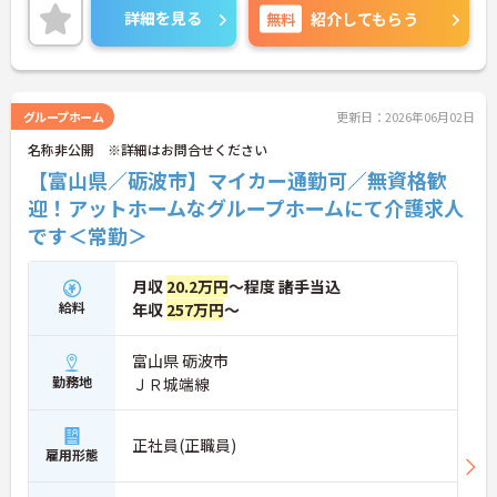
ントをお伝えしますので、お気軽にご連絡くださ
詳細を見る
無料
紹介してもらう
い！
グループホーム
更新日：2026年06月02日
名称非公開 ※詳細はお問合せください
【富山県／砺波市】マイカー通勤可／無資格歓
迎！アットホームなグループホームにて介護求人
です＜常勤＞
月収
20.2万円
～程度 諸手当込
給料
年収
257万円
～
富山県 砺波市
勤務地
ＪＲ城端線
正社員(正職員)
雇用形態