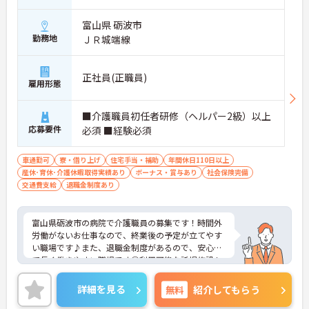
富山県 砺波市
勤務地
ＪＲ城端線
正社員(正職員)
雇用形態
■介護職員初任者研修（ヘルパー2級）以上
応募要件
必須 ■経験必須
車通勤可
寮・借り上げ
住宅手当・補助
年間休日110日以上
産休･育休･介護休暇取得実績あり
ボーナス・賞与あり
社会保険完備
交通費支給
退職金制度あり
富山県砺波市の病院で介護職員の募集です！時間外
労働がないお仕事なので、終業後の予定が立てやす
い職場です♪また、退職金制度があるので、安心し
て長く働きやすい職場です◎利用可能な託児施設も
あり、ご家族のいる方でも安心して働くことができ
ます！ご興味のある方は、面接ポイントをお伝えし
詳細を見る
無料
紹介してもらう
ますので、お気軽にご連絡ください。