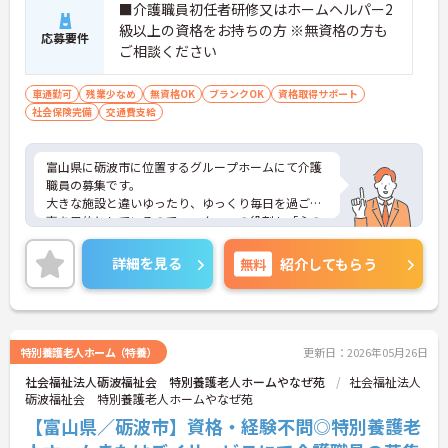
■介護職員初任者研修又はホームヘルパー2
級以上の資格をお持ちの方 ※無資格の方も
応募要件
ご相談ください
車通勤可
残業少なめ
無資格OK
ブランクOK
資格取得サポート
社会保険完備
交通費支給
富山県に砺波市に位置するグループホームにて介護
職員の募集です。
大きな施設と違いゆったり、ゆっくり毎日を過ごす
事を目的としているので、スタッフの役割も「心の
介護」と言った分野が中心となります。
ご興味のある方には、面接対策ポイントなど、さら
詳細を見る
無料
紹介してもらう
に詳細をお話しいたしますので、お気軽にご相談く
ださい。
特別養護老人ホーム（特養）
更新日：2026年05月26日
社会福祉法人砺波福祉会 特別養護老人ホームやなぜ苑
社会福祉法人
砺波福祉会 特別養護老人ホームやなぜ苑
【富山県／砺波市】資格・経験不問◎特別養護老