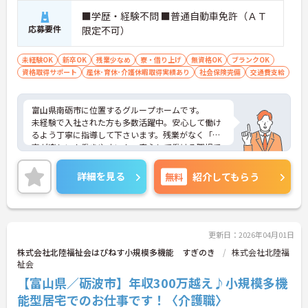
■学歴・経験不問 ■普通自動車免許（ＡＴ
応募要件
限定不可）
未経験OK
新卒OK
残業少なめ
寮・借り上げ
無資格OK
ブランクOK
資格取得サポート
産休･育休･介護休暇取得実績あり
社会保険完備
交通費支給
富山県南砺市に位置するグループホームです。
未経験で入社された方も多数活躍中。安心して働け
るよう丁寧に指導して下さいます。残業がなく「仕
事が楽しい！働きやすい！」安心して働ける職場で
す。
ご興味をお持ちの方には詳細の情報や面接のポイン
詳細を見る
無料
紹介してもらう
トをお伝えしますのでお気軽にお問い合わせくださ
いませ。
更新日：2026年04月01日
株式会社北陸福祉会はぴねす小規模多機能 すぎのき
株式会社北陸福
祉会
【富山県／砺波市】年収300万越え♪小規模多機
能型居宅でのお仕事です！〈介護職〉