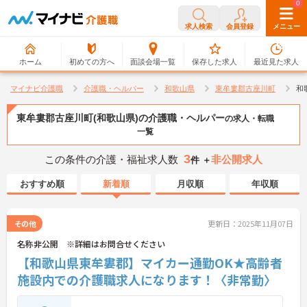
0
0
求人検索
会員登録
メニュー
ホーム
初めての方へ
面談会場一覧
保存した求人
最近見た求人
マイナビ介護職
介護職・ヘルパー
和歌山県
東牟婁郡古座川町
和
東牟婁郡古座川町(和歌山県)の介護職・ヘルパー
の求人・転職
一覧
3
この条件の介護・福祉求人数
非公開求人
件 ＋
おすすめ順
新着順
月収順
年収順
その他
更新日：2025年11月07日
名称非公開 ※詳細はお問合せください
【和歌山県東牟婁郡】マイカー通勤OK★高齢者
施設内での介護職求人になります！〈非常勤〉