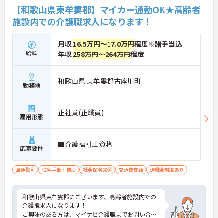
【和歌山県東牟婁郡】マイカー通勤OK★高齢者
施設内での介護職求人になります！
月収
16.5万円～17.0万円
程度※諸手当込
給料
年収
258万円～264万円
程度
和歌山県 東牟婁郡古座川町
勤務地
正社員(正職員)
雇用形態
■介護福祉士資格
応募要件
車通勤可
住宅手当・補助
社会保険完備
交通費支給
退職金制度あり
和歌山県東牟婁郡にございます、高齢者施設内での
介護職求人になります！
ご興味のある方は、マイナビ介護職までお問い合わ