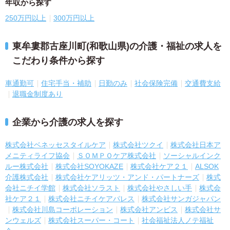
年収から探す
250万円以上
300万円以上
東牟婁郡古座川町(和歌山県)の介護・福祉の求人を
こだわり条件から探す
車通勤可
住宅手当・補助
日勤のみ
社会保険完備
交通費支給
退職金制度あり
企業から介護の求人を探す
株式会社ベネッセスタイルケア
株式会社ツクイ
株式会社日本ア
メニティライフ協会
ＳＯＭＰＯケア株式会社
ソーシャルインク
ルー株式会社
株式会社SOYOKAZE
株式会社ケア２１
ALSOK
介護株式会社
株式会社ケアリッツ・アンド・パートナーズ
株式
会社ニチイ学館
株式会社ソラスト
株式会社やさしい手
株式会
社ケア２１
株式会社ニチイケアパレス
株式会社サンガジャパン
株式会社川島コーポレーション
株式会社アンビス
株式会社サ
ンウェルズ
株式会社スーパー・コート
社会福祉法人ノテ福祉