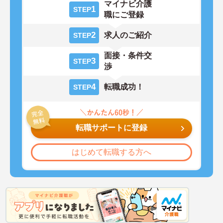
マイナビ介護
1
STEP
職にご登録
2
求人のご紹介
STEP
面接・条件交
3
STEP
渉
4
転職成功！
STEP
転職サポートに登録
はじめて転職する方へ