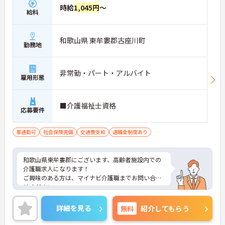
時給
1,045円
～
給料
和歌山県 東牟婁郡古座川町
勤務地
非常勤・パート・アルバイト
雇用形態
■介護福祉士資格
応募要件
車通勤可
社会保険完備
交通費支給
退職金制度あり
和歌山県東牟婁郡にございます、高齢者施設内での
介護職求人になります！
ご興味のある方は、マイナビ介護職までお問い合わ
せください。
詳細を見る
無料
紹介してもらう