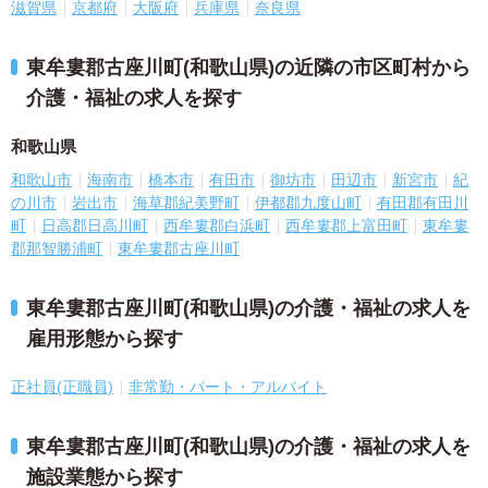
滋賀県
京都府
大阪府
兵庫県
奈良県
東牟婁郡古座川町(和歌山県)の近隣の市区町村から
介護・福祉の求人を探す
和歌山県
和歌山市
海南市
橋本市
有田市
御坊市
田辺市
新宮市
紀
の川市
岩出市
海草郡紀美野町
伊都郡九度山町
有田郡有田川
町
日高郡日高川町
西牟婁郡白浜町
西牟婁郡上富田町
東牟婁
郡那智勝浦町
東牟婁郡古座川町
東牟婁郡古座川町(和歌山県)の介護・福祉の求人を
雇用形態から探す
正社員(正職員)
非常勤・パート・アルバイト
東牟婁郡古座川町(和歌山県)の介護・福祉の求人を
施設業態から探す