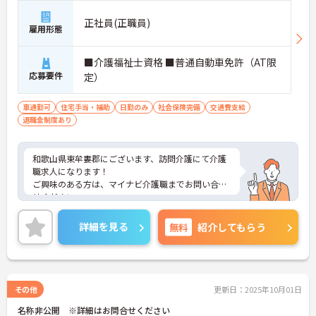
正社員(正職員)
雇用形態
■介護福祉士資格 ■普通自動車免許（AT限
応募要件
定）
車通勤可
住宅手当・補助
日勤のみ
社会保険完備
交通費支給
退職金制度あり
和歌山県東牟婁郡にございます、訪問介護にて介護
職求人になります！
ご興味のある方は、マイナビ介護職までお問い合わ
せください。
詳細を見る
無料
紹介してもらう
その他
更新日：2025年10月01日
名称非公開 ※詳細はお問合せください