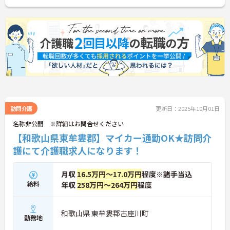
訪問介護
更新日：2025年10月01日
名称非公開 ※詳細はお問合せください
【和歌山県東牟婁郡】マイカー通勤OK★訪問介
護にて介護職求人になります！
月収
16.5万円～17.0万円
程度※諸手当込
給料
年収
258万円～264万円
程度
和歌山県 東牟婁郡古座川町
勤務地