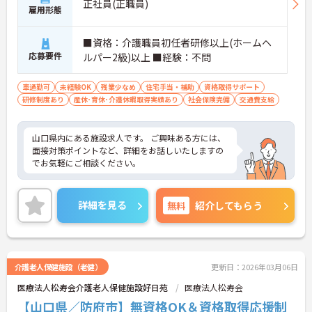
正社員(正職員)
雇用形態
■資格：介護職員初任者研修以上(ホームヘ
応募要件
ルパー2級)以上 ■経験：不問
車通勤可
未経験OK
残業少なめ
住宅手当・補助
資格取得サポート
研修制度あり
産休･育休･介護休暇取得実績あり
社会保険完備
交通費支給
山口県内にある施設求人です。 ご興味ある方には、
面接対策ポイントなど、詳細をお話しいたしますの
でお気軽にご相談ください。
詳細を見る
無料
紹介してもらう
介護老人保健施設（老健）
更新日：2026年03月06日
医療法人松寿会介護老人保健施設好日苑
医療法人松寿会
【山口県／防府市】無資格OK＆資格取得応援制