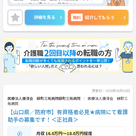
ートとの両立が取りやすい環境です！
ご興味ある方には、面接対策ポイントなど、さらに
詳細をお話しいたしますのでお気軽にご相談くださ
詳細を見る
無料
紹介してもらう
い。
更新日：2026年03月26日
医療法人康淳会 緑町三祐病院緑町三祐病院
医療法人康淳会 緑町三
祐病院
【山口県／防府市】有資格者必見★病院にて看護
助手の募集です！＜正社員＞
月収
16.0万円～18.0万円
程度