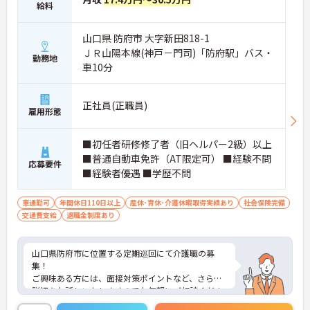
給料
山口県 防府市 大字新田818-1
ＪＲ山陽本線(神戸－門司)「防府駅」バス・
勤務地
車10分
正社員(正職員)
雇用形態
■初任者研修修了者（旧ヘルパー2級）以上
■普通自動車免許（AT限定可） ■経験不問
応募要件
■経験者優遇 ■学歴不問
車通勤可
年間休日110日以上
産休･育休･介護休暇取得実績あり
社会保険完備
交通費支給
退職金制度あり
山口県防府市に位置する定期巡回にて介護職の募
集！
ご興味ある方には、面接対策ポイントなど、さらに
詳細をお話しいたしますのでお気軽にご相談くださ
い！