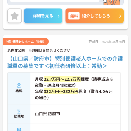
けられている法人です。
安心して働ける職場をモットーに、完全週休2日制
など、職員の福利厚生面の充実に努められています
詳細を見る
無料
紹介してもらう
★
ご興味ある方には、面接対策ポイントなど、さらに
詳細をお話しいたしますのでお気軽にご相談くださ
い。
特別養護老人ホーム（特養）
更新日：2026年03月26日
名称非公開 ※詳細はお問合せください
【山口県／防府市】特別養護老人ホームでの介護
職員の募集です＜初任者研修以上：常勤＞
月収
22.7万円～22.7万円
程度（諸手当込※
夜勤・遅出月4回想定）
給料
年収
332万円～332万円
程度（賞与4.0ヵ月
の場合）
山口県 防府市
勤務地