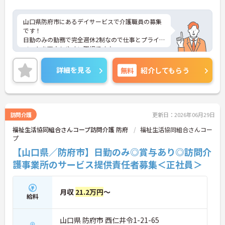
山口県防府市にあるデイサービスで介護職員の募集
です！
日勤のみの勤務で完全週休2制なので仕事とプライ
ベートを両立しやすい職場です♪
社会保険完備で各種手当も充実しているので安心し
て働きやすい環境が整っています◎
詳細を見る
無料
紹介してもらう
ご興味ある方は面接ポイントをお伝えしますので、
お気軽にご連絡ください。
訪問介護
更新日：2026年06月29日
福祉生活協同組合さんコープ訪問介護 防府
福祉生活協同組合さんコー
プ
【山口県／防府市】日勤のみ◎賞与あり◎訪問介
護事業所のサービス提供責任者募集＜正社員＞
月収
21.2万円
～
給料
山口県 防府市 西仁井令1-21-65