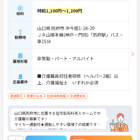
★おすすめPOINT★
・広域支援員として複数のホームを巡るため、各ホ
時給
1,100円～1,200円
ームのパートスタッフの教育やサポートにも携わる
給料
ことができ、現場の介助業務にとどまらず、施設運
営や人材育成の視点を養うことで、将来のエリアマ
山口県 防府市 沖今宿1-18-20
ネージャー候補としてのステップアップに直結しま
す。
ＪＲ山陽本線(神戸－門司)「防府駅」バス・
勤務地
・定年70歳、再雇用75歳までという業界屈指の制度
車15分
があり、20代から60代まで幅広い年代が活躍してい
ます。年間休日も114日確保されているため、無理
なく長期的なキャリアを築いていただけます。
非常勤・パート・アルバイト
雇用形態
・全施設がバリアフリー設計かつ最新設備を備えて
おり、清潔感にあふれた美しい環境です。ハード面
に加え、ソフト面でも「献立の事前決定・レシピ完
■介護職員初任者研修（ヘルパー2級）以
備」により現場の負担が大幅に軽減されています。
応募要件
上、介護福祉士 いずれか必須
ご利用者様の安全性はもちろん、働くスタッフにと
っても身体的負担が少なく、高いモチベーションを
車通勤可
保って業務に集中できます。
残業少なめ
社会保険完備
交通費支給
山口県防府市に位置する住宅型有料老人ホームでの
介護職の募集です！
マイカー通勤可★通勤しやすい環境での就業です♪
ご興味ある方には、面接対策ポイントなど、さらに
詳細をお話しいたしますのでお気軽にご相談くださ