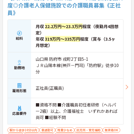
度◎介護老人保健施設での介護職員募集《正社
員》
月収
22.2万円～23.3万円
程度（夜勤月4回想
定）
給料
年収
319万円～335万円
程度（賞与（3.5ヶ
月想定）
山口県 防府市 戎町2丁目5-1
ＪＲ山陽本線(神戸－門司)「防府駅」徒歩10
勤務地
分
正社員(正職員)
雇用形態
■資格不問 ■介護職員初任者研修（ヘルパ
ー2級）以上、介護福祉士 いずれかあれば
応募要件
尚可 ■経験不問
駅から徒歩10分以内
車通勤可
残業少なめ
託児所・育児補助
無資格OK