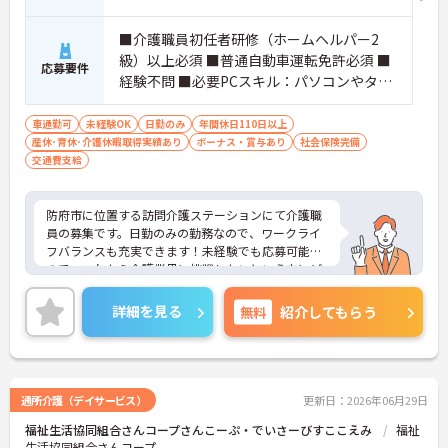
■介護職員初任者研修（ホームヘルパー2
級）以上必須 ■普通自動車運転免許必須 ■
応募要件
経験不問 ■必要PCスキル：パソコンやタブ
レットへの入力操作
車通勤可
未経験OK
日勤のみ
年間休日110日以上
産休･育休･介護休暇取得実績あり
ボーナス・賞与あり
社会保険完備
交通費支給
防府市に位置する訪問介護ステーションにて介護職
員の募集です。日勤のみの勤務なので、ワークライ
フバランスも充実できます！未経験でも応募可能な
ので、これから介護業界に挑戦したいという方にピ
ッタリの職場です◎職場には経験のあるスタッフが
おり、相談しながら業務が出来るので安心して対応
詳細を見る
無料
紹介してもらう
できます♪ご興味ある方は面接ポイントをお伝えし
ますので、お気軽にご連絡ください。
通所介護（デイサービス）
更新日：2026年06月29日
福祉生活協同組合さんコープさんこーぷ・でいさーびすここえみ
福祉
生活協同組合さんコープ