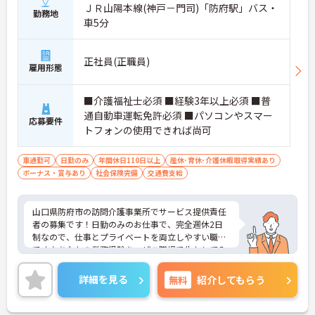
ＪＲ山陽本線(神戸－門司)「防府駅」バス・
勤務地
車5分
正社員(正職員)
雇用形態
■介護福祉士必須 ■経験3年以上必須 ■普
通自動車運転免許必須 ■パソコンやスマー
応募要件
トフォンの使用できれば尚可
車通勤可
日勤のみ
年間休日110日以上
産休･育休･介護休暇取得実績あり
ボーナス・賞与あり
社会保険完備
交通費支給
山口県防府市の訪問介護事業所でサービス提供責任
者の募集です！日勤のみのお仕事で、完全週休2日
制なので、仕事とプライベートを両立しやすい職場
です♪あなたの業務経験を、ぜひ職場で生かしてみ
ませんか？ご興味のある方は、面接ポイントをお伝
えしますので、お気軽にご連絡ください。
詳細を見る
無料
紹介してもらう