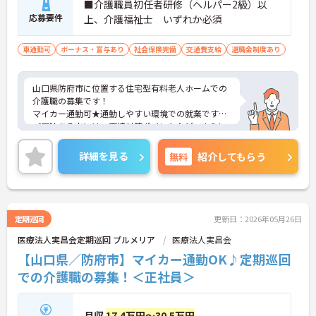
■介護職員初任者研修（ヘルパー2級）以
応募要件
上、介護福祉士 いずれか必須
車通勤可
ボーナス・賞与あり
社会保険完備
交通費支給
退職金制度あり
山口県防府市に位置する住宅型有料老人ホームでの
介護職の募集です！
マイカー通勤可★通勤しやすい環境での就業です♪
ご興味ある方には、面接対策ポイントなど、さらに
詳細をお話しいたしますのでお気軽にご相談くださ
い。
詳細を見る
無料
紹介してもらう
定期巡回
更新日：2026年05月26日
医療法人実昌会定期巡回 プルメリア
医療法人実昌会
【山口県／防府市】マイカー通勤OK♪定期巡回
での介護職の募集！＜正社員＞
月収
17.4万円～30.5万円