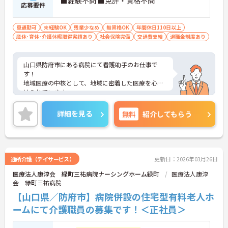
■経験不問 ■免許・資格不問
応募要件
車通勤可
未経験OK
残業少なめ
無資格OK
年間休日110日以上
産休･育休･介護休暇取得実績あり
社会保険完備
交通費支給
退職金制度あり
山口県防府市にある病院にて看護助手のお仕事で
す！
地域医療の中核として、地域に密着した医療を心が
けられています。
安心して働ける職場をモットーに、完全週休2日制
など、職員の福利厚生面の充実に努めています★
詳細を見る
無料
紹介してもらう
無資格・未経験の方のご応募も可能ですので、この
機に介護のお仕事をスタートされたい方にもおすす
めの求人です♪
ご興味ある方には、面接対策ポイントなど、さらに
詳細をお話しいたしますのでお気軽にご相談くださ
通所介護（デイサービス）
更新日：2026年03月26日
い。
医療法人康淳会 緑町三祐病院ナーシングホーム緑町
医療法人康淳
会 緑町三祐病院
【山口県／防府市】病院併設の住宅型有料老人ホ
ームにて介護職員の募集です！＜正社員＞