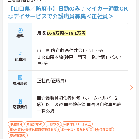
【山口県／防府市】日勤のみ♪マイカー通勤OK
◎デイサービスで介護職員募集＜正社員＞
月収
16.8万円～18.1万円
給料
山口県 防府市 西仁井令1‐21‐65
ＪＲ山陽本線(神戸－門司)「防府駅」バス・
勤務地
車5分
正社員(正職員)
雇用形態
■介護職員初任者研修（ホームヘルパー2
級）以上必須 ■経験必須 ■普通自動車免許
応募要件
一種必須
車通勤可
残業少なめ
日勤のみ
年間休日110日以上
産休･育休･介護休暇取得実績あり
ボーナス・賞与あり
社会保険完備
交通費支給