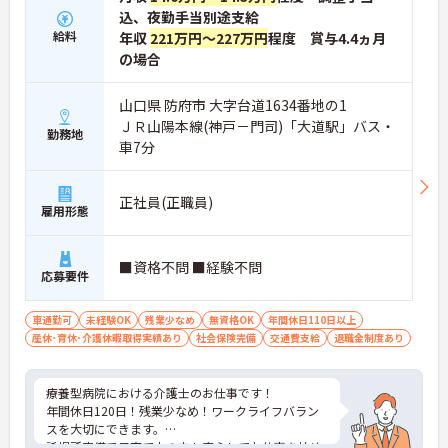
込、夜勤手当別途支給
給料
年収
221万円～227万円
程度 賞与4.4ヵ月
の場合
山口県 防府市 大字台道1634番地の1
ＪＲ山陽本線(神戸－門司)「大道駅」バス・
勤務地
車7分
正社員(正職員)
雇用形態
■資格不問 ■経験不問
応募要件
車通勤可
未経験OK
残業少なめ
無資格OK
年間休日110日以上
産休･育休･介護休暇取得実績あり
社会保険完備
交通費支給
退職金制度あり
療養型病院における介護士のお仕事です！
年間休日120日！残業少なめ！ワークライフバラン
スを大切にできます。
託児所完備で子育て中の方も安心してお仕事を始め