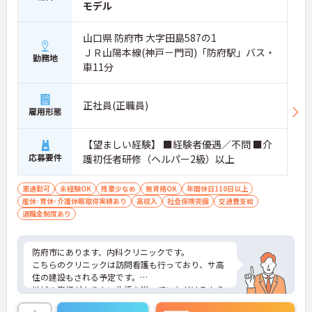
モデル
山口県 防府市 大字田島587の1
ＪＲ山陽本線(神戸－門司)「防府駅」バス・
勤務地
車11分
正社員(正職員)
雇用形態
【望ましい経験】 ■経験者優遇／不問 ■介
応募要件
護初任者研修（ヘルパー2級）以上
車通勤可
未経験OK
残業少なめ
無資格OK
年間休日110日以上
産休･育休･介護休暇取得実績あり
高収入
社会保険完備
交通費支給
退職金制度あり
防府市にあります、内科クリニックです。
こちらのクリニックは訪問看護も行っており、サ高
住の建設もされる予定です。
地域の皆様がよりよい生活を送っていただけるよう
に、医療の充実を図られております。