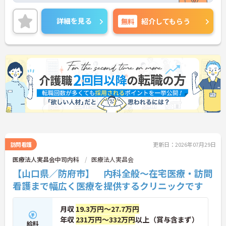
られます。
ご興味ある方には、面接のポイントなど、さらに詳
詳細を見る
無料
紹介してもらう
細をお話致しますのでお気軽にご相談ください。
訪問看護
更新日：2026年07月29日
医療法人実昌会中司内科
医療法人実昌会
【山口県／防府市】 内科全般～在宅医療・訪問
看護まで幅広く医療を提供するクリニックです
月収
19.3万円～27.7万円
年収
231万円～332万円
以上（賞与含まず）
給料