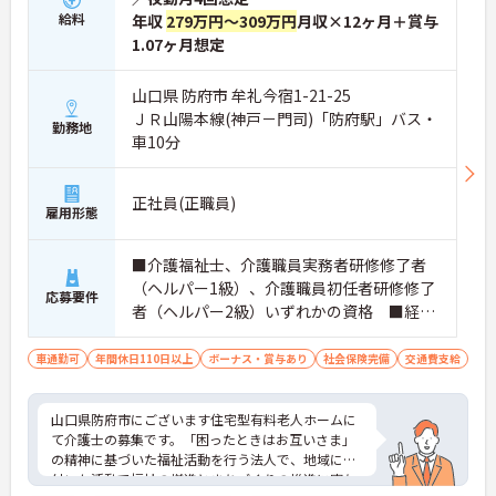
給料
年収
279万円～309万円
月収×12ヶ月＋賞与
1.07ヶ月想定
山口県 防府市 牟礼今宿1-21-25
ＪＲ山陽本線(神戸－門司)「防府駅」バス・
勤務地
車10分
正社員(正職員)
雇用形態
■介護福祉士、介護職員実務者研修修了者
（ヘルパー1級）、介護職員初任者研修修了
応募要件
者（ヘルパー2級）いずれかの資格 ■経験
不問 ■普通自動車運転免許（AT限定可）
あれば尚可 ■必要なPCスキル：スマホで
車通勤可
年間休日110日以上
ボーナス・賞与あり
社会保険完備
交通費支給
文字入力できる方（介護記録はスマホ入力
対応）
山口県防府市にございます住宅型有料老人ホームに
て介護士の募集です。「困ったときはお互いさま」
の精神に基づいた福祉活動を行う法人で、地域に根
付いた活動で福祉の増進とまちづくりの推進に寄与