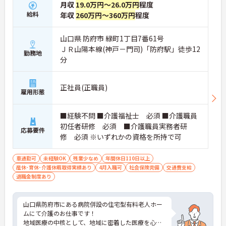
月収
19.0万円～26.0万円
程度
給料
年収
260万円～360万円
程度
山口県 防府市 緑町1丁目7番61号
ＪＲ山陽本線(神戸－門司)「防府駅」徒歩12
勤務地
分
正社員(正職員)
雇用形態
■経験不問 ■介護福祉士 必須 ■介護職員
初任者研修 必須 ■介護職員実務者研
応募要件
修 必須 ※いずれかの資格を所持で可
車通勤可
未経験OK
残業少なめ
年間休日110日以上
産休･育休･介護休暇取得実績あり
4月入職可
社会保険完備
交通費支給
退職金制度あり
山口県防府市にある病院併設の住宅型有料老人ホー
ムにて介護のお仕事です！
地域医療の中核として、地域に密着した医療を心が