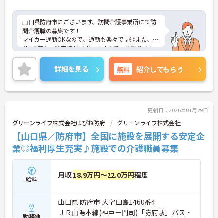
山口県防府市にございます、訪問介護事業所にて訪
問介護職の募集です！
マイカー通勤OKなので、通勤も楽々です◎また、年
4回の賞与支給実績がございますので、頑張りをし
っかりと評価する職場環境です♪
ご興味のある方は、マイナビ介護職までお問い合わ
詳細を見る
無料
紹介してもらう
せください。
更新日：2026年01月29日
グリーンライフ株式会社はぴね防府
グリーンライフ株式会社
【山口県／防府市】全国に施設を展開する安定企
業◎福利厚生充実♪施設での介護職員募集
月収
18.9万円～22.0万円
程度
給料
山口県 防府市 大字田島1460番4
ＪＲ山陽本線(神戸－門司)「防府駅」バス・
勤務地