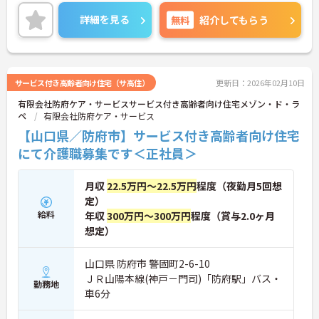
してらっしゃいます。
あなたの経験やスキルを活かして、高齢者の皆さま
詳細を見る
無料
紹介してもらう
が安心して過ごせる空間づくりにチャレンジしてみ
ませんか？
ご興味ある方には、面接対策ポイントなど、さらに
詳細をお話しいたしますのでお気軽にご相談くださ
い。
サービス付き高齢者向け住宅（サ高住）
更新日：2026年02月10日
有限会社防府ケア・サービスサービス付き高齢者向け住宅メゾン・ド・ラ
ペ
有限会社防府ケア・サービス
【山口県／防府市】サービス付き高齢者向け住宅
にて介護職募集です＜正社員＞
月収
22.5万円～22.5万円
程度（夜勤月5回想
定）
給料
年収
300万円～300万円
程度（賞与2.0ヶ月
想定）
山口県 防府市 警固町2-6-10
ＪＲ山陽本線(神戸－門司)「防府駅」バス・
勤務地
車6分