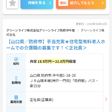
い。
詳細を見る
無料
紹介してもらう
更新日：2026年06月02日
グリーンライフ株式会社グリーンライフ防府沖今宿
グリーンライフ株
式会社
【山口県／防府市】手当充実★住宅型有料老人ホ
ームでの介護職の募集です！＜正社員＞
月収
18.9万円～22.0万円
程度
給料
山口県 防府市 沖今宿1-18-20
ＪＲ山陽本線(神戸－門司)「防府駅」バス・
勤務地
車15分
正社員(正職員)
雇用形態