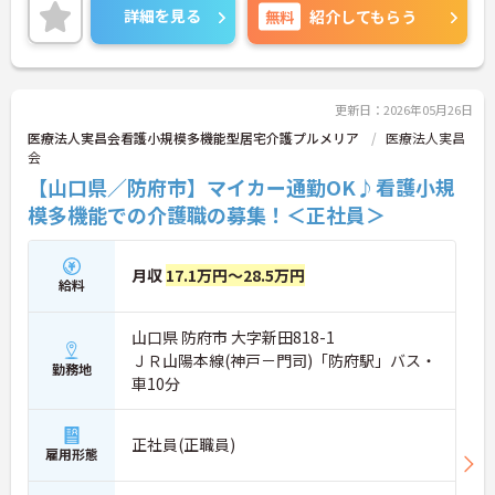
詳細を見る
無料
紹介してもらう
更新日：2026年05月26日
医療法人実昌会看護小規模多機能型居宅介護プルメリア
医療法人実昌
会
【山口県／防府市】マイカー通勤OK♪看護小規
模多機能での介護職の募集！＜正社員＞
月収
17.1万円～28.5万円
給料
山口県 防府市 大字新田818-1
ＪＲ山陽本線(神戸－門司)「防府駅」バス・
勤務地
車10分
正社員(正職員)
雇用形態