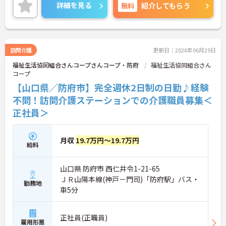
気になる方はお問い合わせ下さいませ！！
詳細を見る
無料
紹介してもらう
訪問介護
更新日：2026年06月29日
福祉生活協同組合さんコープさんコープ・防府
福祉生活協同組合さん
コープ
【山口県／防府市】完全週休2日制の日勤♪経験
不問！訪問介護ステーションでの介護職員募集＜
正社員＞
月収
19.7万円～19.7万円
給料
山口県 防府市 西仁井令1-21-65
ＪＲ山陽本線(神戸－門司)「防府駅」バス・
勤務地
車5分
正社員(正職員)
雇用形態