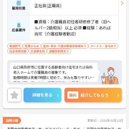
正社員(正職員)
雇用形態
■資格：介護職員初任者研修修了者（旧ヘ
ルパー2級相当）以上 必須 ■経験：あれば
応募要件
尚可（介護経験者歓迎）
車通勤可
残業少なめ
産休･育休･介護休暇取得実績あり
ボーナス・賞与あり
社会保険完備
交通費支給
退職金制度あり
山口県防府市に位置する高齢者向け住宅または有料
老人ホームで介護職員の募集です。
勤務時間は実働7時間と短めで、休みも取りやすい
環境が整っています。子育て世代にも配慮したシフ
ト組みを行っており、家庭との両立も可能です。夜
勤手当や処遇改善手当などの各種手当も充実してお
詳細を見る
無料
紹介してもらう
り、賞与は年2回支給されます。資格を活かして安定
した職場で長く働きたい方におすすめです。
ご興味のある方には、面接対策ポイントなどさらに
詳細をお話いたしますので、お気軽にご相談くださ
い。
訪問介護
更新日：2026年02月10日
有限会社防府ケア・サービスメゾン・ド・ラペ
有限会社防府ケア・サ