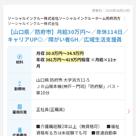
更新日：2026年06月29日
ソーシャルインクルー株式会社ソーシャルインクルーホーム防府浜方
ソーシャルインクルー株式会社
【山口県／防府市】月給30万円～／年休114日／
キャリアUP◎／障がい者GH／広域生活支援員
月収
30.0万円～34.9万円
年収
361万円～419万円
程度 ※月給×12ヶ
給料
月
山口県 防府市 大字浜方11-5
ＪＲ山陽本線(神戸－門司)「防府駅」バス・
勤務地
車10分
正社員(正職員)
雇用形態
■介護職経験2年以上（無資格可） ■福祉
資格有る方は未経験でも可 ■普通自動車
応募要件