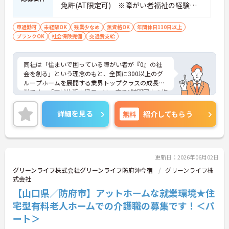
免許(AT限定可) ※障がい者福祉の経験は
不問です。※実務経験2年以上の方、障がい
者福祉に関する経験をお持ちの方大歓迎
車通勤可
未経験OK
残業少なめ
無資格OK
年間休日110日以上
ブランクOK
社会保険完備
交通費支給
同社は「住まいで困っている障がい者が『0』の社
会を創る」という理念のもと、全国に300以上のグ
ループホームを展開する業界トップクラスの成長企
業です。「広域生活支援員」は、車で1時間圏内の複
数施設を横断的に担当し、現場支援とパートスタッ
フのサポートを行うハイクラスなポジションです。
詳細を見る
無料
紹介してもらう
最新設備とバリアフリーが完備され、スタッフの身
体的負担が少なく、広域手当5万円が付与されるこ
とで高い給与水準を実現しています。年間休日114
日の確保や、献立・レシピの完全標準化による業務
効率化など、ワークライフバランスを保ちながら定
更新日：2026年06月02日
年70歳まで長期的に活躍できる制度が盤石に整って
グリーンライフ株式会社グリーンライフ防府沖今宿
グリーンライフ株
います。複数施設を経験することで培われるマネジ
式会社
メント視点は、将来的なエリアマネージャーへのキ
【山口県／防府市】アットホームな就業環境★住
ャリアアップにも直結しており、最新の環境で専門
性を発揮したいプロフェッショナルの方にお勧めで
宅型有料老人ホームでの介護職の募集です！＜パ
す。
ート＞