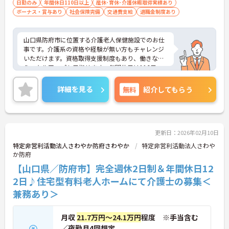
日勤のみ
年間休日110日以上
産休･育休･介護休暇取得実績あり
ボーナス・賞与あり
社会保険完備
交通費支給
退職金制度あり
山口県防府市に位置する介護老人保健施設でのお仕
事です。介護系の資格や経験が無い方もチャレンジ
いただけます。資格取得支援制度もあり、働きなが
らスキルアップも目指せます。年間休日は116日、
残業も少なく、ワークライフバランスも重視した働
き方が叶います。ご興味のある方には、面接対策ポ
詳細を見る
無料
紹介してもらう
イントなど、さらに詳細をお話しいたしますのでお
気軽にご相談ください！
更新日：2026年02月10日
特定非営利活動法人さわやか防府さわやか
特定非営利活動法人さわや
か防府
【山口県／防府市】完全週休2日制＆年間休日12
2日♪住宅型有料老人ホームにて介護士の募集＜
兼務あり＞
月収
21.7万円～24.1万円
程度 ※手当含む
／夜勤月4回想定