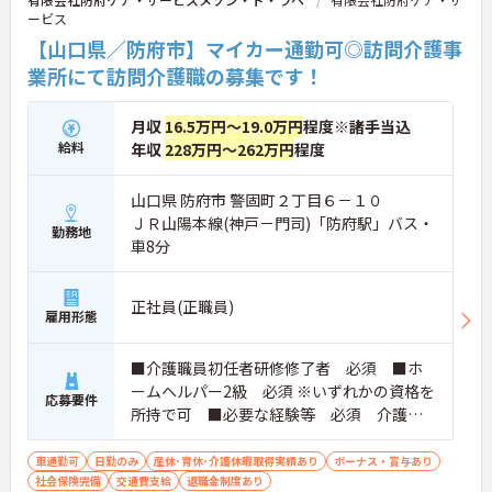
ービス
【山口県／防府市】マイカー通勤可◎訪問介護事
業所にて訪問介護職の募集です！
月収
16.5万円～19.0万円
程度※諸手当込
給料
年収
228万円～262万円
程度
山口県 防府市 警固町２丁目６－１０
ＪＲ山陽本線(神戸－門司)「防府駅」バス・
勤務地
車8分
正社員(正職員)
雇用形態
■介護職員初任者研修修了者 必須 ■ホ
ームヘルパー2級 必須 ※いずれかの資格を
応募要件
所持で可 ■必要な経験等 必須 介護経
験者
車通勤可
日勤のみ
産休･育休･介護休暇取得実績あり
ボーナス・賞与あり
社会保険完備
交通費支給
退職金制度あり