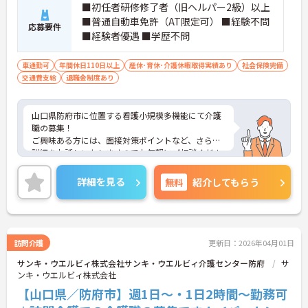
■初任者研修修了者（旧ヘルパー2級）以上
■普通自動車免許（AT限定可） ■経験不問
応募要件
■経験者優遇 ■学歴不問
車通勤可
年間休日110日以上
産休･育休･介護休暇取得実績あり
社会保険完備
交通費支給
退職金制度あり
山口県防府市に位置する看護小規模多機能にて介護
職の募集！
ご興味ある方には、面接対策ポイントなど、さらに
詳細をお話しいたしますのでお気軽にご相談くださ
い！
詳細を見る
無料
紹介してもらう
訪問介護
更新日：2026年04月01日
サンキ・ウエルビィ株式会社サンキ・ウエルビィ介護センター防府
サ
ンキ・ウエルビィ株式会社
【山口県／防府市】週1日～・1日2時間～勤務可