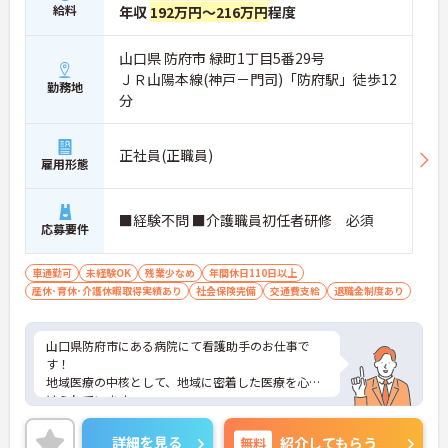
給料
年収
192万円～216万円
程度
山口県 防府市 緑町1丁目5番29号
ＪＲ山陽本線(神戸－門司)「防府駅」徒歩12
勤務地
分
正社員(正職員)
雇用形態
■経験不問 ■介護職員初任者研修 必須
応募要件
車通勤可
未経験OK
残業少なめ
年間休日110日以上
産休･育休･介護休暇取得実績あり
社会保険完備
交通費支給
退職金制度あり
山口県防府市にある病院にて看護助手のお仕事で
す！
地域医療の中核として、地域に密着した医療を心が
けられています。
安心して働ける職場をモットーに、完全週休2日制
など、職員の福利厚生面の充実に努めています★
詳細を見る
無料
紹介してもらう