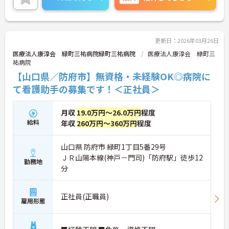
ご興味ある方には、面接対策ポイントなど、さらに
詳細をお話しいたしますのでお気軽にご相談くださ
い。
更新日：2026年03月26日
医療法人康淳会 緑町三祐病院緑町三祐病院
医療法人康淳会 緑町三
祐病院
【山口県／防府市】無資格・未経験OK◎病院に
て看護助手の募集です！＜正社員＞
月収
19.0万円～26.0万円
程度
給料
年収
260万円～360万円
程度
山口県 防府市 緑町1丁目5番29号
ＪＲ山陽本線(神戸－門司)「防府駅」徒歩12
勤務地
分
正社員(正職員)
雇用形態