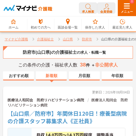
0
0
求人検索
会員登録
メニュー
ホーム
初めての方へ
面談会場一覧
保存した求人
最近見た求人
マイナビ介護職
介護福祉士
山口県
防府市
山口県の介護福祉士の
防府市(山口県)の介護福祉士
の求人・転職一覧
38
この条件の介護・福祉求人数
非公開求人
件 ＋
おすすめ順
新着順
月収順
年収順
更新日：2026年08月04日
医療法人和同会 防府リハビリテーション病院
医療法人和同会 防府
リハビリテーション病院
【山口県／防府市】年間休日120日！療養型病院
の介護スタッフ募集求人《正社員》
月収
14.0万円～14.3万円
程度 調整手当