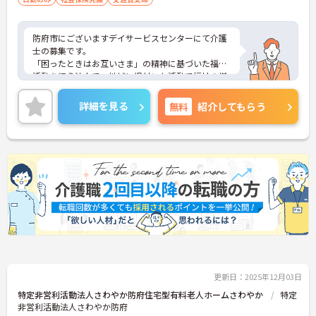
防府市にございますデイサービスセンターにて介護
士の募集です。
「困ったときはお互いさま」の精神に基づいた福祉
活動を行う法人で、地域に根付いた活動で福祉の増
進とまちづくりの推進に寄与してらっしゃいます。
あなたの経験やスキルを活かして、高齢者の皆さま
詳細を見る
無料
紹介してもらう
が安心して過ごせる空間づくりにチャレンジしてみ
ませんか？
ご興味ある方には、面接対策ポイントなど、さらに
詳細をお話しいたしますのでお気軽にご相談くださ
い。
更新日：2025年12月03日
特定非営利活動法人さわやか防府住宅型有料老人ホームさわやか
特定
非営利活動法人さわやか防府