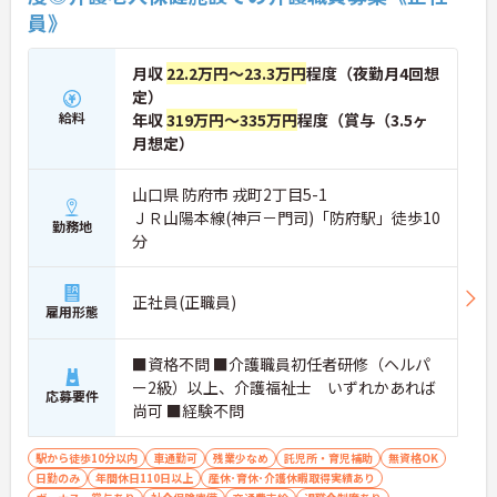
員》
月収
22.2万円～23.3万円
程度（夜勤月4回想
定）
給料
年収
319万円～335万円
程度（賞与（3.5ヶ
月想定）
山口県 防府市 戎町2丁目5-1
ＪＲ山陽本線(神戸－門司)「防府駅」徒歩10
勤務地
分
正社員(正職員)
雇用形態
■資格不問 ■介護職員初任者研修（ヘルパ
ー2級）以上、介護福祉士 いずれかあれば
応募要件
尚可 ■経験不問
駅から徒歩10分以内
車通勤可
残業少なめ
託児所・育児補助
無資格OK
日勤のみ
年間休日110日以上
産休･育休･介護休暇取得実績あり