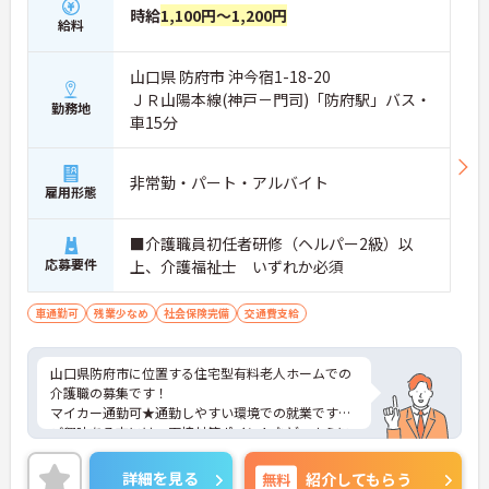
時給
1,100円～1,200円
給料
山口県 防府市 沖今宿1-18-20
ＪＲ山陽本線(神戸－門司)「防府駅」バス・
勤務地
車15分
非常勤・パート・アルバイト
雇用形態
■介護職員初任者研修（ヘルパー2級）以
応募要件
上、介護福祉士 いずれか必須
車通勤可
残業少なめ
社会保険完備
交通費支給
山口県防府市に位置する住宅型有料老人ホームでの
介護職の募集です！
マイカー通勤可★通勤しやすい環境での就業です♪
ご興味ある方には、面接対策ポイントなど、さらに
詳細をお話しいたしますのでお気軽にご相談くださ
い。
詳細を見る
無料
紹介してもらう