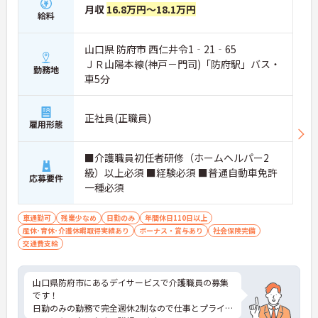
月収
16.8万円～18.1万円
給料
山口県 防府市 西仁井令1‐21‐65
ＪＲ山陽本線(神戸－門司)「防府駅」バス・
勤務地
車5分
正社員(正職員)
雇用形態
■介護職員初任者研修（ホームヘルパー2
級）以上必須 ■経験必須 ■普通自動車免許
応募要件
一種必須
車通勤可
残業少なめ
日勤のみ
年間休日110日以上
産休･育休･介護休暇取得実績あり
ボーナス・賞与あり
社会保険完備
交通費支給
山口県防府市にあるデイサービスで介護職員の募集
です！
日勤のみの勤務で完全週休2制なので仕事とプライ