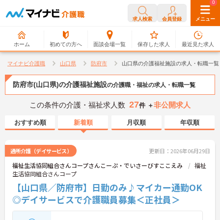
0
0
求人検索
会員登録
メニュー
ホーム
初めての方へ
面談会場一覧
保存した求人
最近見た求人
マイナビ介護職
山口県
防府市
山口県の介護福祉施設の求人・転職一覧
防府市(山口県)の介護福祉施設
の介護職・福祉の求人・転職一覧
27
この条件の介護・福祉求人数
非公開求人
件 ＋
おすすめ順
新着順
月収順
年収順
通所介護（デイサービス）
更新日：2026年06月29日
福祉生活協同組合さんコープさんこーぷ・でいさーびすここえみ
福祉
生活協同組合さんコープ
【山口県／防府市】日勤のみ♪マイカー通勤OK
◎デイサービスで介護職員募集＜正社員＞