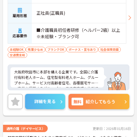
正社員(正職員)
雇用形態
■介護職員初任者研修（ヘルパー2級）以上
応募要件
※未経験・ブランク可
未経験OK
残業少なめ
ブランクOK
ボーナス・賞与あり
社会保険完備
交通費支給
大阪府吹田市に本部を構える企業です。全国に介護
付有料老人ホーム、住宅型有料老人ホーム、グルー
プホーム、サービス付高齢者住宅、各種居宅サービ
ス事業を運営するグループの一員で安定感も抜群で
す。福利厚生等の待遇面の良さも魅力です。ご興味
のある方には、面接対策ポイントなど、さらに詳細
詳細を見る
無料
紹介してもらう
をお話しいたしますのでお気軽にご相談ください！
通所介護（デイサービス）
更新日：2026年01月16日