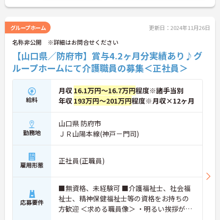
グループホーム
更新日：2024年11月26日
名称非公開 ※詳細はお問合せください
【山口県／防府市】賞与4.2ヶ月分実績あり♪グ
ループホームにて介護職員の募集＜正社員＞
月収
16.1万円～16.7万円
程度※諸手当別
給料
年収
193万円～201万円
程度※月収×12ヶ月
山口県 防府市
勤務地
ＪＲ山陽本線(神戸－門司)
正社員(正職員)
雇用形態
■無資格、未経験可 ■介護福祉士、社会福
祉士、精神保健福祉士等の資格をお持ちの
応募要件
方歓迎 ＜求める職員像＞ ・明るい挨拶がで
きる、素直で優しい方 ・未経験でもやる気