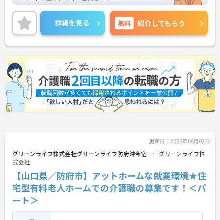
ベートを両立しやすい職場です♪
社会保険完備で各種手当も充実しているので安心し
て働きやすい環境が整っています◎
詳細を見る
無料
紹介してもらう
ご興味ある方は面接ポイントをお伝えしますので、
お気軽にご連絡ください。
更新日：2026年06月02日
グリーンライフ株式会社グリーンライフ防府沖今宿
グリーンライフ株
式会社
【山口県／防府市】アットホームな就業環境★住
宅型有料老人ホームでの介護職の募集です！＜パ
ート＞