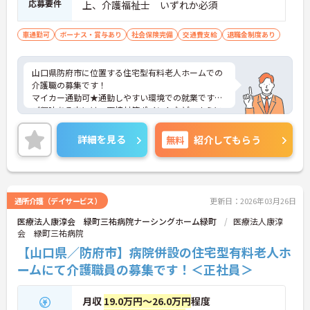
応募要件
上、介護福祉士 いずれか必須
車通勤可
ボーナス・賞与あり
社会保険完備
交通費支給
退職金制度あり
山口県防府市に位置する住宅型有料老人ホームでの
介護職の募集です！
マイカー通勤可★通勤しやすい環境での就業です♪
ご興味ある方には、面接対策ポイントなど、さらに
詳細をお話しいたしますのでお気軽にご相談くださ
い。
詳細を見る
無料
紹介してもらう
通所介護（デイサービス）
更新日：2026年03月26日
医療法人康淳会 緑町三祐病院ナーシングホーム緑町
医療法人康淳
会 緑町三祐病院
【山口県／防府市】病院併設の住宅型有料老人ホ
ームにて介護職員の募集です！＜正社員＞
月収
19.0万円～26.0万円
程度