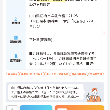
1.07ヶ月想定
山口県 防府市 牟礼今宿1-21-25
ＪＲ山陽本線(神戸－門司)「防府駅」バス・
勤務地
車10分
正社員(正職員)
雇用形態
■介護福祉士、介護職員実務者研修修了者
（ヘルパー1級）、介護職員初任者研修修了
応募要件
者（ヘルパー2級）いずれかの資格 ■経験
不問 ■普通自動車運転免許（AT限定可）
あれば尚可 ■必要なPCスキル：スマホで
車通勤可
年間休日110日以上
ボーナス・賞与あり
社会保険完備
交通費支給
文字入力できる方（介護記録はスマホ入力
対応）
山口県防府市にございます住宅型有料老人ホームに
て介護士の募集です。「困ったときはお互いさま」
の精神に基づいた福祉活動を行う法人で、地域に根
付いた活動で福祉の増進とまちづくりの推進に寄与
してらっしゃいます。
あなたの経験やスキルを活かして、高齢者の皆さま