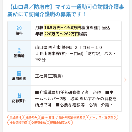
【山口県／防府市】マイカー通勤可◎訪問介護事
業所にて訪問介護職の募集です！
月収
16.5万円～19.0万円
程度※諸手当込
給料
年収
228万円～262万円
程度
山口県 防府市 警固町２丁目６－１０
ＪＲ山陽本線(神戸－門司)「防府駅」バス・
勤務地
車8分
正社員(正職員)
雇用形態
■介護職員初任者研修修了者 必須 ■ホ
ームヘルパー2級 必須 ※いずれかの資格を
応募要件
所持で可 ■必要な経験等 必須 介護経
験者
車通勤可
日勤のみ
産休･育休･介護休暇取得実績あり
ボーナス・賞与あり
社会保険完備
交通費支給
退職金制度あり