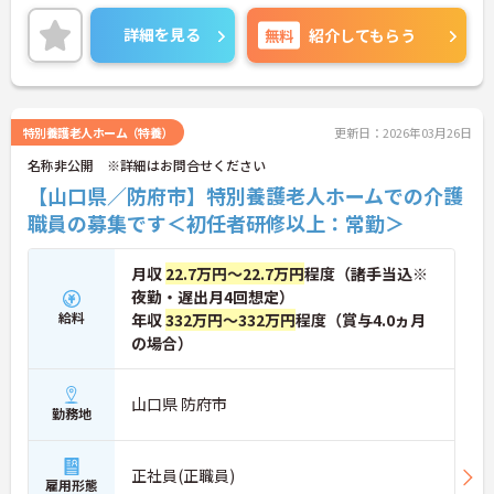
安心して働ける職場をモットーに、完全週休2日制
など、職員の福利厚生面の充実に努められています
詳細を見る
無料
紹介してもらう
★
ご興味ある方には、面接対策ポイントなど、さらに
詳細をお話しいたしますのでお気軽にご相談くださ
い。
特別養護老人ホーム（特養）
更新日：2026年03月26日
名称非公開 ※詳細はお問合せください
【山口県／防府市】特別養護老人ホームでの介護
職員の募集です＜初任者研修以上：常勤＞
月収
22.7万円～22.7万円
程度（諸手当込※
夜勤・遅出月4回想定）
給料
年収
332万円～332万円
程度（賞与4.0ヵ月
の場合）
山口県 防府市
勤務地
正社員(正職員)
雇用形態