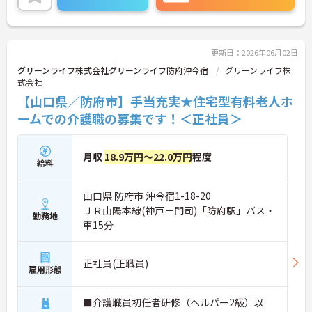
更新日：2026年06月02日
グリーンライフ株式会社グリーンライフ防府沖今宿
グリーンライフ株
式会社
【山口県／防府市】手当充実★住宅型有料老人ホ
ームでの介護職の募集です！＜正社員＞
月収
18.9万円～22.0万円
程度
給料
山口県 防府市 沖今宿1-18-20
ＪＲ山陽本線(神戸－門司)「防府駅」バス・
勤務地
車15分
正社員(正職員)
雇用形態
■介護職員初任者研修（ヘルパー2級）以