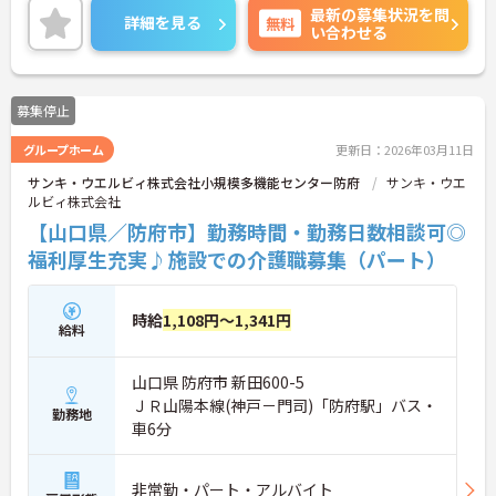
最新の募集状況を問
また有給休暇が入社月から利用ができるので、突発
詳細を見る
無料
い合わせる
的なお休みが発生しても安心です。
ご興味のある方はご面接のポイントをお伝えします
ので、お気軽にお問い合わせください。
募集停止
グループホーム
更新日：2026年03月11日
サンキ・ウエルビィ株式会社小規模多機能センター防府
サンキ・ウエ
ルビィ株式会社
【山口県／防府市】勤務時間・勤務日数相談可◎
福利厚生充実♪施設での介護職募集（パート）
時給
1,108円～1,341円
給料
山口県 防府市 新田600-5
ＪＲ山陽本線(神戸－門司)「防府駅」バス・
勤務地
車6分
非常勤・パート・アルバイト