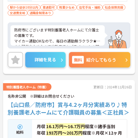
駅から徒歩10分以内
車通勤可
残業少なめ
住宅手当・補助
社会保険完備
交通費支給
退職金制度あり
防府市にございます特別養護老人ホームにて介護士
の募集です。
マイカー通勤OKなので、毎日の通勤無ラクラク★
また残業少なめなので出勤日でもプライベートの時
間を確保して頂けますよ♪
賞与はしっかり3か月以上支給実績あり◎こちらも
詳細を見る
無料
紹介してもらう
嬉しいポイントです！
ご興味ある方には、面接対策ポイントなど、さらに
詳細をお話しいたしますのでお気軽にご相談くださ
い。
特別養護老人ホーム（特養）
更新日：2024年11月26日
名称非公開 ※詳細はお問合せください
【山口県／防府市】賞与4.2ヶ月分実績あり♪特
別養護老人ホームにて介護職員の募集＜正社員＞
月収
16.1万円～16.7万円
程度※諸手当別
給料
年収
193万円～201万円
程度※月収×12ヶ月