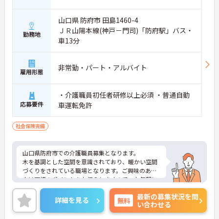
山口県 防府市 田島1460-4
ＪＲ山陽本線(神戸－門司)「防府駅」バス・
勤務地
車13分
非常勤・パート・アルバイト
雇用形態
・介護職員初任者研修以上必須 ・普通自動
応募要件
車運転免許
社会保険完備
山口県防府市での介護職員募集となります。
木を基調とした空間を意識されており、暖かい空間
づくりをされている職場となります。ご興味のある
方は面接のポイントをお伝えしますので、お気軽に
お問い合わせください。
最新の募集状況を問
詳細を見る
無料
い合わせる