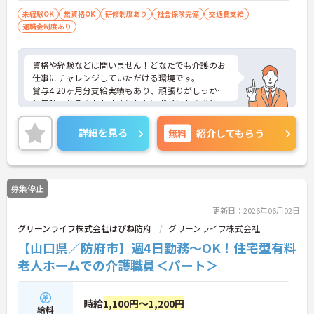
と熱意がある方 ・利用者本位の介護ができ
未経験OK
無資格OK
研修制度あり
社会保険完備
交通費支給
退職金制度あり
る方
資格や経験などは問いません！どなたでも介護のお
仕事にチャレンジしていただける環境です。
賞与4.20ヶ月分支給実績もあり、頑張りがしっかり
と反映されるのもおすすめしたいポイントのひとつ
☆
ご興味がある方は是非一度マイナビまでお問合せ下
詳細を見る
無料
紹介してもらう
さい。更に詳細などお伝えします。
募集停止
更新日：2026年06月02日
グリーンライフ株式会社はぴね防府
グリーンライフ株式会社
【山口県／防府市】週4日勤務～OK！住宅型有料
老人ホームでの介護職員＜パート＞
時給
1,100円～1,200円
給料