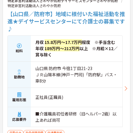
特定非営利活動法人さわやか防府デイサービスセンターさわやか防府
特定非営利活動法人さわやか防府
【山口県／防府市】地域に根付いた福祉活動を推
進★デイサービスセンターにて介護士の募集です
♪
月収
15.8万円～17.7万円
程度 ※手当含む
年収
189万円～212万円
以上 ※月給×12／
給料
賞与除く
山口県 防府市 今宿1丁目21-23
ＪＲ山陽本線(神戸－門司)「防府駅」バス・
勤務地
車8分
正社員(正職員)
雇用形態
■介護職員初任者研修（旧ヘルパー2級）以
応募要件
上あれば尚可
日勤のみ
社会保険完備
交通費支給