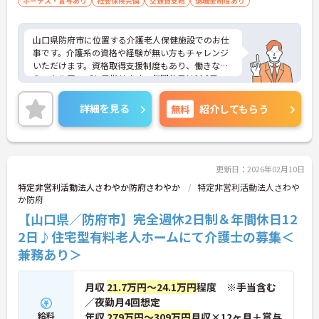
ボーナス・賞与あり
社会保険完備
交通費支給
退職金制度あり
山口県防府市に位置する介護老人保健施設でのお仕
事です。介護系の資格や経験が無い方もチャレンジ
いただけます。資格取得支援制度もあり、働きなが
らスキルアップも目指せます。年間休日は116日、
残業も少なく、ワークライフバランスも重視した働
き方が叶います。ご興味のある方には、面接対策ポ
詳細を見る
無料
紹介してもらう
イントなど、さらに詳細をお話しいたしますのでお
気軽にご相談ください！
更新日：2026年02月10日
特定非営利活動法人さわやか防府さわやか
特定非営利活動法人さわや
か防府
【山口県／防府市】完全週休2日制＆年間休日12
2日♪住宅型有料老人ホームにて介護士の募集＜
兼務あり＞
月収
21.7万円～24.1万円
程度 ※手当含む
／夜勤月4回想定
給料
年収
279万円～309万円
月収×12ヶ月＋賞与