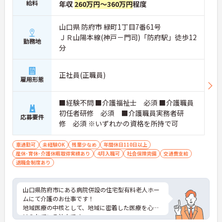
給料
年収
260万円～360万円
程度
山口県 防府市 緑町1丁目7番61号
ＪＲ山陽本線(神戸－門司)「防府駅」徒歩12
勤務地
分
正社員(正職員)
雇用形態
■経験不問 ■介護福祉士 必須 ■介護職員
初任者研修 必須 ■介護職員実務者研
応募要件
修 必須 ※いずれかの資格を所持で可
車通勤可
未経験OK
残業少なめ
年間休日110日以上
産休･育休･介護休暇取得実績あり
4月入職可
社会保険完備
交通費支給
退職金制度あり
山口県防府市にある病院併設の住宅型有料老人ホー
ムにて介護のお仕事です！
地域医療の中核として、地域に密着した医療を心が
けられている法人です。