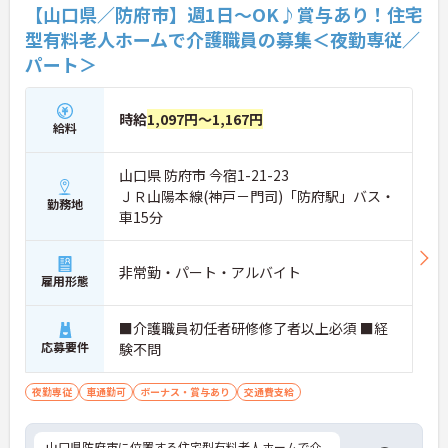
【山口県／防府市】週1日～OK♪賞与あり！住宅
型有料老人ホームで介護職員の募集＜夜勤専従／
パート＞
時給
1,097円～1,167円
給料
山口県 防府市 今宿1-21-23
ＪＲ山陽本線(神戸－門司)「防府駅」バス・
勤務地
車15分
非常勤・パート・アルバイト
雇用形態
■介護職員初任者研修修了者以上必須 ■経
応募要件
験不問
夜勤専従
車通勤可
ボーナス・賞与あり
交通費支給
山口県防府市に位置する住宅型有料老人ホームで介