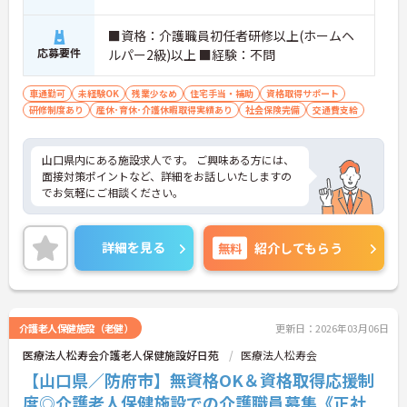
■資格：介護職員初任者研修以上(ホームヘ
応募要件
ルパー2級)以上 ■経験：不問
車通勤可
未経験OK
残業少なめ
住宅手当・補助
資格取得サポート
研修制度あり
産休･育休･介護休暇取得実績あり
社会保険完備
交通費支給
山口県内にある施設求人です。 ご興味ある方には、
面接対策ポイントなど、詳細をお話しいたしますの
でお気軽にご相談ください。
詳細を見る
無料
紹介してもらう
介護老人保健施設（老健）
更新日：2026年03月06日
医療法人松寿会介護老人保健施設好日苑
医療法人松寿会
【山口県／防府市】無資格OK＆資格取得応援制
度◎介護老人保健施設での介護職員募集《正社