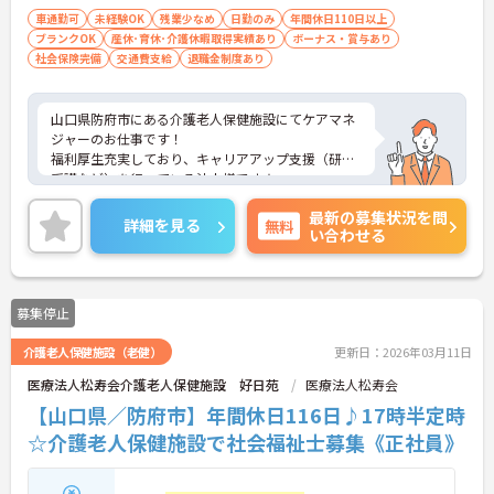
車通勤可
未経験OK
残業少なめ
日勤のみ
年間休日110日以上
ブランクOK
産休･育休･介護休暇取得実績あり
ボーナス・賞与あり
社会保険完備
交通費支給
退職金制度あり
山口県防府市にある介護老人保健施設にてケアマネ
ジャーのお仕事です！
福利厚生充実しており、キャリアアップ支援（研修
受講など）を行っている法人様です★
ご興味ある方には、面接対策ポイントなど、さらに
最新の募集状況を問
詳細をお話しいたしますのでお気軽にご相談くださ
詳細を見る
無料
い合わせる
い。
募集停止
介護老人保健施設（老健）
更新日：2026年03月11日
医療法人松寿会介護老人保健施設 好日苑
医療法人松寿会
【山口県／防府市】年間休日116日♪17時半定時
☆介護老人保健施設で社会福祉士募集《正社員》