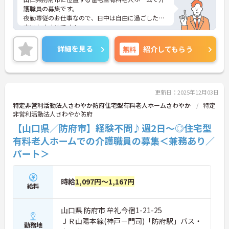
護職員の募集です。
夜勤専従のお仕事なので、日中は自由に過ごしたい
方におすすめです！
また、週1から勤務可能なので、ご自身のライフス
タイルに合わせて勤務いただけます♪
詳細を見る
無料
紹介してもらう
ご興味のある方はご面接のポイントお伝えしますの
でご気軽にお問い合わせください。
更新日：2025年12月03日
特定非営利活動法人さわやか防府住宅型有料老人ホームさわやか
特定
非営利活動法人さわやか防府
【山口県／防府市】経験不問♪週2日～◎住宅型
有料老人ホームでの介護職員の募集＜兼務あり／
パート＞
時給
1,097円～1,167円
給料
山口県 防府市 牟礼今宿1-21-25
ＪＲ山陽本線(神戸－門司)「防府駅」バス・
勤務地