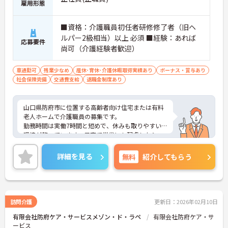
雇用形態
■資格：介護職員初任者研修修了者（旧ヘ
ルパー2級相当）以上 必須 ■経験：あれば
応募要件
尚可（介護経験者歓迎）
車通勤可
残業少なめ
産休･育休･介護休暇取得実績あり
ボーナス・賞与あり
社会保険完備
交通費支給
退職金制度あり
山口県防府市に位置する高齢者向け住宅または有料
老人ホームで介護職員の募集です。
勤務時間は実働7時間と短めで、休みも取りやすい
環境が整っています。子育て世代にも配慮したシフ
ト組みを行っており、家庭との両立も可能です。夜
勤手当や処遇改善手当などの各種手当も充実してお
詳細を見る
無料
紹介してもらう
り、賞与は年2回支給されます。資格を活かして安定
した職場で長く働きたい方におすすめです。
ご興味のある方には、面接対策ポイントなどさらに
詳細をお話いたしますので、お気軽にご相談くださ
い。
訪問介護
更新日：2026年02月10日
有限会社防府ケア・サービスメゾン・ド・ラペ
有限会社防府ケア・サ
ービス