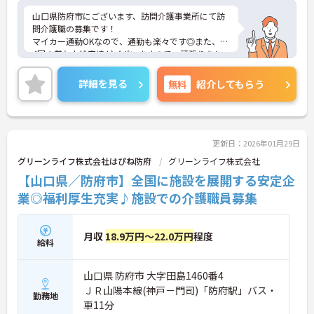
山口県防府市にございます、訪問介護事業所にて訪
問介護職の募集です！
マイカー通勤OKなので、通勤も楽々です◎また、年
4回の賞与支給実績がございますので、頑張りをし
っかりと評価する職場環境です♪
ご興味のある方は、マイナビ介護職までお問い合わ
詳細を見る
無料
紹介してもらう
せください。
更新日：2026年01月29日
グリーンライフ株式会社はぴね防府
グリーンライフ株式会社
【山口県／防府市】全国に施設を展開する安定企
業◎福利厚生充実♪施設での介護職員募集
月収
18.9万円～22.0万円
程度
給料
山口県 防府市 大字田島1460番4
ＪＲ山陽本線(神戸－門司)「防府駅」バス・
勤務地
車11分