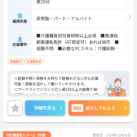
車10分
非常勤・パート・アルバイト
雇用形態
■介護職員初任者研修以上必須 ■普通自
動車運転免許（AT限定可）あれば尚可 ■
応募要件
経験不問 ■必要なPCスキル：介護記録の
スマホ、タブレットでの入力 ■土日祝、
日勤の勤務ができる方
車通勤可
交通費支給
＜経験不問＞資格をお持ちで経験の少ない方も応募
可能！資格を活かして働いていただけます。
＜ワークライフバランス◎＞週2日以上の勤務で相
談可能なので、生活スタイルに合わせた働き方を選
択いただけます。
＜マイカー通勤OK＞駐車場も完備！毎日の通勤にも
詳細を見る
無料
紹介してもらう
便利です。
ご興味のある方には、面接対策ポイント等、さらに
詳細をお話ししますのでお気軽にご相談ください！
特別養護老人ホーム（特養）
更新日：2024年12月01日