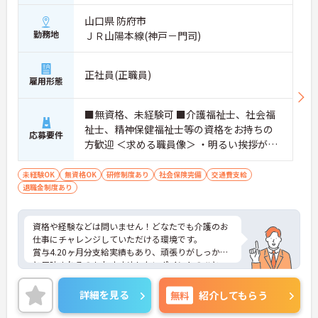
山口県 防府市
勤務地
ＪＲ山陽本線(神戸－門司)
正社員(正職員)
雇用形態
■無資格、未経験可 ■介護福祉士、社会福
祉士、精神保健福祉士等の資格をお持ちの
応募要件
方歓迎 ＜求める職員像＞ ・明るい挨拶がで
きる、素直で優しい方 ・未経験でもやる気
と熱意がある方 ・利用者本位の介護ができ
未経験OK
無資格OK
研修制度あり
社会保険完備
交通費支給
退職金制度あり
る方
資格や経験などは問いません！どなたでも介護のお
仕事にチャレンジしていただける環境です。
賞与4.20ヶ月分支給実績もあり、頑張りがしっかり
と反映されるのもおすすめしたいポイントのひとつ
☆
ご興味がある方は是非一度マイナビまでお問合せ下
詳細を見る
無料
紹介してもらう
さい。更に詳細などお伝えします。