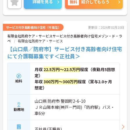
詳細を見る
無料
紹介してもらう
が安心して過ごせる空間づくりにチャレンジしてみ
ませんか？
ご興味ある方には、面接対策ポイントなど、さらに
詳細をお話しいたしますのでお気軽にご相談くださ
い。
サービス付き高齢者向け住宅（サ高住）
更新日：2026年02月10日
有限会社防府ケア・サービスサービス付き高齢者向け住宅メゾン・ド・ラ
ペ
有限会社防府ケア・サービス
【山口県／防府市】サービス付き高齢者向け住宅
にて介護職募集です＜正社員＞
月収
22.5万円～22.5万円
程度（夜勤月5回想
定）
給料
年収
300万円～300万円
程度（賞与2.0ヶ月
想定）
山口県 防府市 警固町2-6-10
ＪＲ山陽本線(神戸－門司)「防府駅」バス・
勤務地
車6分
正社員(正職員)