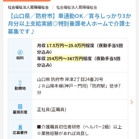
社会福祉法人周陽福祉会
社会福祉法人周陽福祉会
【山口県／防府市】車通勤OK／賞与しっかり3か
月分以上支給実績◎特別養護老人ホームで介護士
募集です♪
月収
17.5万円～25.0万円
程度（夜勤手当5回
分込み）
給料
年収
254万円～367万円
程度（夜勤手当5回
分込み）
山口県 防府市 岸津2丁目24番20号
ＪＲ山陽本線(神戸－門司)「防府駅」徒歩7
勤務地
分
正社員(正職員)
雇用形態
■介護職員初任者研修（ヘルパー2級）以上
応募要件
※業務経験があれば尚良し