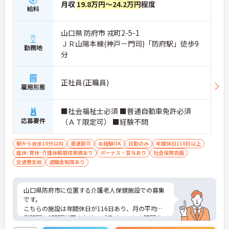
月収
19.8万円～24.2万円
程度
給料
山口県 防府市 戎町2-5-1
ＪＲ山陽本線(神戸－門司)「防府駅」徒歩9
勤務地
分
正社員(正職員)
雇用形態
■社会福祉士必須 ■普通自動車免許必須
応募要件
（ＡＴ限定可） ■経験不問
駅から徒歩10分以内
車通勤可
未経験OK
日勤のみ
年間休日110日以上
産休･育休･介護休暇取得実績あり
ボーナス・賞与あり
社会保険完備
交通費支給
退職金制度あり
山口県防府市に位置する介護老人保健施設での募集
です。
こちらの施設は年間休日が116日あり、月の平均残
業時間も3時間以下のため、プライベートの時間を
確保しやすい環境です。