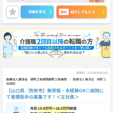
けられています。
安心して働ける職場をモットーに、完全週休2日制
など、職員の福利厚生面の充実に努めています★
詳細を見る
無料
紹介してもらう
ご興味ある方には、面接対策ポイントなど、さらに
詳細をお話しいたしますのでお気軽にご相談くださ
い。
更新日：2026年03月26日
医療法人康淳会 緑町三祐病院緑町三祐病院
医療法人康淳会 緑町三
祐病院
【山口県／防府市】無資格・未経験OK◎病院に
て看護助手の募集です！＜正社員＞
月収
19.0万円～26.0万円
程度
給料