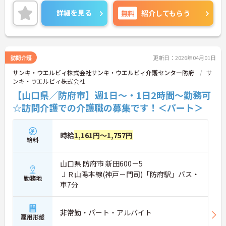
い！
詳細を見る
無料
紹介してもらう
訪問介護
更新日：2026年04月01日
サンキ・ウエルビィ株式会社サンキ・ウエルビィ介護センター防府
サ
ンキ・ウエルビィ株式会社
【山口県／防府市】週1日～・1日2時間～勤務可
☆訪問介護での介護職の募集です！＜パート＞
時給
1,161円～1,757円
給料
山口県 防府市 新田600－5
ＪＲ山陽本線(神戸－門司)「防府駅」バス・
勤務地
車7分
非常勤・パート・アルバイト
雇用形態