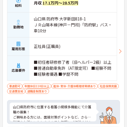
月収
17.1万円～28.5万円
給料
山口県 防府市 大字新田818-1
ＪＲ山陽本線(神戸－門司)「防府駅」バス・
勤務地
車10分
正社員(正職員)
雇用形態
■初任者研修修了者（旧ヘルパー2級）以上
■普通自動車免許（AT限定可） ■経験不問
応募要件
■経験者優遇 ■学歴不問
車通勤可
年間休日110日以上
産休･育休･介護休暇取得実績あり
社会保険完備
交通費支給
退職金制度あり
山口県防府市に位置する看護小規模多機能にて介護
職の募集！
ご興味ある方には、面接対策ポイントなど、さらに
詳細をお話しいたしますのでお気軽にご相談くださ