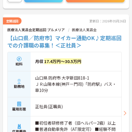
定期巡回
更新日：2026年05月26日
医療法人実昌会定期巡回 プルメリア
医療法人実昌会
【山口県／防府市】マイカー通勤OK♪定期巡回
での介護職の募集！＜正社員＞
月収
17.4万円～30.5万円
給料
山口県 防府市 大字新田818-1
ＪＲ山陽本線(神戸－門司)「防府駅」バス・
勤務地
車10分
正社員(正職員)
雇用形態
■初任者研修修了者（旧ヘルパー2級）以上
■普通自動車免許（AT限定可） ■経験不問
応募要件