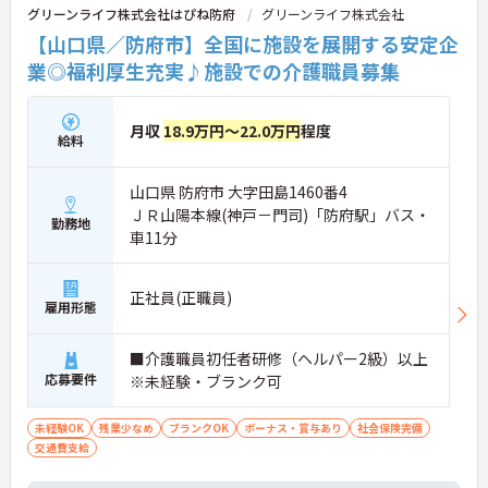
グリーンライフ株式会社はぴね防府
グリーンライフ株式会社
【山口県／防府市】全国に施設を展開する安定企
業◎福利厚生充実♪施設での介護職員募集
月収
18.9万円～22.0万円
程度
給料
山口県 防府市 大字田島1460番4
ＪＲ山陽本線(神戸－門司)「防府駅」バス・
勤務地
車11分
正社員(正職員)
雇用形態
■介護職員初任者研修（ヘルパー2級）以上
応募要件
※未経験・ブランク可
未経験OK
残業少なめ
ブランクOK
ボーナス・賞与あり
社会保険完備
交通費支給