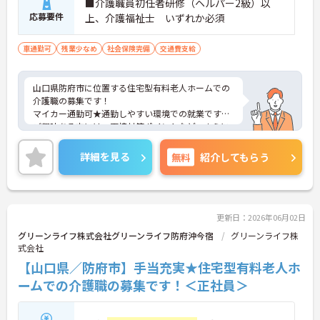
■介護職員初任者研修（ヘルパー2級）以
備」により現場の負担が大幅に軽減されています。
応募要件
上、介護福祉士 いずれか必須
ご利用者様の安全性はもちろん、働くスタッフにと
っても身体的負担が少なく、高いモチベーションを
車通勤可
保って業務に集中できます。
残業少なめ
社会保険完備
交通費支給
山口県防府市に位置する住宅型有料老人ホームでの
介護職の募集です！
マイカー通勤可★通勤しやすい環境での就業です♪
ご興味ある方には、面接対策ポイントなど、さらに
詳細をお話しいたしますのでお気軽にご相談くださ
い。
詳細を見る
無料
紹介してもらう
更新日：2026年06月02日
グリーンライフ株式会社グリーンライフ防府沖今宿
グリーンライフ株
式会社
【山口県／防府市】手当充実★住宅型有料老人ホ
ームでの介護職の募集です！＜正社員＞