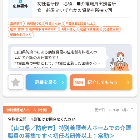
初任者研修 必須 ■介護職員実務者研
応募要件
修 必須 ※いずれかの資格を所持で可
車通勤可
未経験OK
残業少なめ
年間休日110日以上
産休･育休･介護休暇取得実績あり
4月入職可
社会保険完備
交通費支給
退職金制度あり
山口県防府市にある病院併設の住宅型有料老人ホー
ムにて介護のお仕事です！
地域医療の中核として、地域に密着した医療を心が
けられている法人です。
安心して働ける職場をモットーに、完全週休2日制
など、職員の福利厚生面の充実に努められています
詳細を見る
無料
紹介してもらう
★
ご興味ある方には、面接対策ポイントなど、さらに
詳細をお話しいたしますのでお気軽にご相談くださ
い。
特別養護老人ホーム（特養）
更新日：2026年03月26日
名称非公開 ※詳細はお問合せください
【山口県／防府市】特別養護老人ホームでの介護
職員の募集です＜初任者研修以上：常勤＞