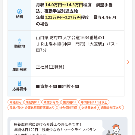
月収
14.0万円～14.3万円
程度 調整手当
込、夜勤手当別途支給
給料
年収
221万円～227万円
程度 賞与4.4ヵ月
の場合
山口県 防府市 大字台道1634番地の1
ＪＲ山陽本線(神戸－門司)「大道駅」バス・
勤務地
車7分
正社員(正職員)
雇用形態
■資格不問 ■経験不問
応募要件
車通勤可
未経験OK
残業少なめ
無資格OK
年間休日110日以上
産休･育休･介護休暇取得実績あり
社会保険完備
交通費支給
退職金制度あり
療養型病院における介護士のお仕事です！
年間休日120日！残業少なめ！ワークライフバラン
スを大切にできます。