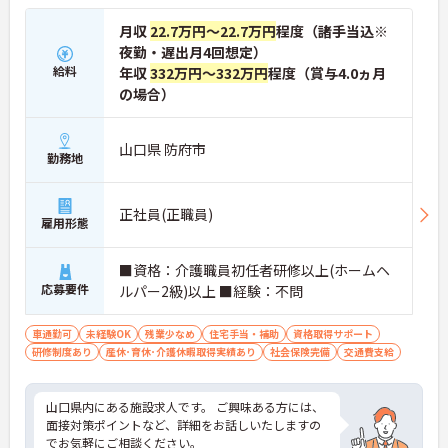
月収
22.7万円～22.7万円
程度（諸手当込※
夜勤・遅出月4回想定）
給料
年収
332万円～332万円
程度（賞与4.0ヵ月
の場合）
山口県 防府市
勤務地
正社員(正職員)
雇用形態
■資格：介護職員初任者研修以上(ホームヘ
応募要件
ルパー2級)以上 ■経験：不問
車通勤可
未経験OK
残業少なめ
住宅手当・補助
資格取得サポート
研修制度あり
産休･育休･介護休暇取得実績あり
社会保険完備
交通費支給
山口県内にある施設求人です。 ご興味ある方には、
面接対策ポイントなど、詳細をお話しいたしますの
でお気軽にご相談ください。