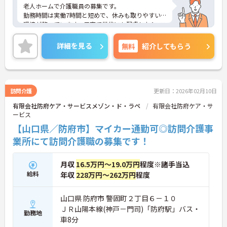
老人ホームで介護職員の募集です。
勤務時間は実働7時間と短めで、休みも取りやすい
環境が整っています。子育て世代にも配慮したシフ
ト組みを行っており、家庭との両立も可能です。夜
勤手当や処遇改善手当などの各種手当も充実してお
詳細を見る
無料
紹介してもらう
り、賞与は年2回支給されます。資格を活かして安定
した職場で長く働きたい方におすすめです。
ご興味のある方には、面接対策ポイントなどさらに
詳細をお話いたしますので、お気軽にご相談くださ
い。
訪問介護
更新日：2026年02月10日
有限会社防府ケア・サービスメゾン・ド・ラペ
有限会社防府ケア・サ
ービス
【山口県／防府市】マイカー通勤可◎訪問介護事
業所にて訪問介護職の募集です！
月収
16.5万円～19.0万円
程度※諸手当込
給料
年収
228万円～262万円
程度
山口県 防府市 警固町２丁目６－１０
ＪＲ山陽本線(神戸－門司)「防府駅」バス・
勤務地
車8分