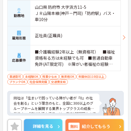
山口県 防府市 大字浜方11-5
ＪＲ山陽本線(神戸－門司)「防府駅」バス・
勤務地
車10分
正社員(正職員)
雇用形態
■介護職経験2年以上（無資格可） ■福祉
資格有る方は未経験でも可 ■普通自動車
応募要件
免許(AT限定可) ※障がい者福祉の経験は
不問です。※実務経験2年以上の方、障がい
者福祉に関する経験をお持ちの方大歓迎
車通勤可
未経験OK
残業少なめ
無資格OK
年間休日110日以上
ブランクOK
社会保険完備
交通費支給
同社は「住まいで困っている障がい者が『0』の社
会を創る」という理念のもと、全国に300以上のグ
ループホームを展開する業界トップクラスの成長企
業です。「広域生活支援員」は、車で1時間圏内の複
数施設を横断的に担当し、現場支援とパートスタッ
フのサポートを行うハイクラスなポジションです。
詳細を見る
無料
紹介してもらう
最新設備とバリアフリーが完備され、スタッフの身