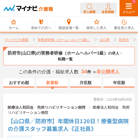
0
0
求人検索
会員登録
メニュー
ホーム
初めての方へ
面談会場一覧
保存した求人
最近見た求人
マイナビ介護職
実務者研修（ホームヘルパー1級）
山口県
防府市
防府市(山口県)の実務者研修（ホームヘルパー1級）
の求人・
転職一覧
34
この条件の介護・福祉求人数
非公開求人
件 ＋
おすすめ順
新着順
月収順
年収順
更新日：2026年08月04日
医療法人和同会 防府リハビリテーション病院
医療法人和同会 防府
リハビリテーション病院
【山口県／防府市】年間休日120日！療養型病院
の介護スタッフ募集求人《正社員》