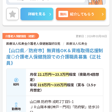
詳細を見る
無料
紹介してもらう
介護老人保健施設（老健）
更新日：2026年03月06日
医療法人松寿会介護老人保健施設好日苑
医療法人松寿会
【山口県／防府市】無資格OK＆資格取得応援制
度◎介護老人保健施設での介護職員募集《正社
員》
月収
22.2万円～23.3万円
程度（夜勤月4回想
定）
給料
年収
319万円～335万円
程度（賞与（3.5ヶ
月想定）
山口県 防府市 戎町2丁目5-1
ＪＲ山陽本線(神戸－門司)「防府駅」徒歩10
勤務地
分