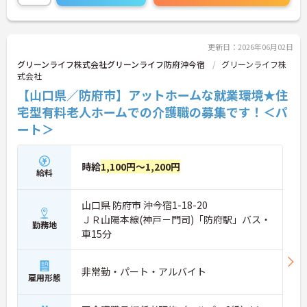
体的負担が少なく、広域手当5万円が付与されるこ
とで高い給与水準を実現しています。年間休日114
日の確保や、献立・レシピの完全標準化による業務
効率化など、ワークライフバランスを保ちながら定
更新日：2026年06月02日
年70歳まで長期的に活躍できる制度が盤石に整って
グリーンライフ株式会社グリーンライフ防府沖今宿
グリーンライフ株
います。複数施設を経験することで培われるマネジ
式会社
メント視点は、将来的なエリアマネージャーへのキ
【山口県／防府市】アットホームな就業環境★住
ャリアアップにも直結しており、最新の環境で専門
性を発揮したいプロフェッショナルの方にお勧めで
宅型有料老人ホームでの介護職の募集です！＜パ
す。
ート＞
★おすすめPOINT★
・広域支援員として複数のホームを巡るため、各ホ
時給
1,100円～1,200円
ームのパートスタッフの教育やサポートにも携わる
給料
ことができ、現場の介助業務にとどまらず、施設運
営や人材育成の視点を養うことで、将来のエリアマ
山口県 防府市 沖今宿1-18-20
ネージャー候補としてのステップアップに直結しま
す。
ＪＲ山陽本線(神戸－門司)「防府駅」バス・
勤務地
・定年70歳、再雇用75歳までという業界屈指の制度
車15分
があり、20代から60代まで幅広い年代が活躍してい
ます。年間休日も114日確保されているため、無理
なく長期的なキャリアを築いていただけます。
非常勤・パート・アルバイト
雇用形態
・全施設がバリアフリー設計かつ最新設備を備えて
おり、清潔感にあふれた美しい環境です。ハード面
に加え、ソフト面でも「献立の事前決定・レシピ完