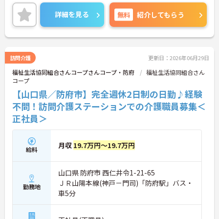
に、医療の充実を図られております。
気になる方はお問い合わせ下さいませ！！
詳細を見る
無料
紹介してもらう
訪問介護
更新日：2026年06月29日
福祉生活協同組合さんコープさんコープ・防府
福祉生活協同組合さん
コープ
【山口県／防府市】完全週休2日制の日勤♪経験
不問！訪問介護ステーションでの介護職員募集＜
正社員＞
月収
19.7万円～19.7万円
給料
山口県 防府市 西仁井令1-21-65
ＪＲ山陽本線(神戸－門司)「防府駅」バス・
勤務地
車5分