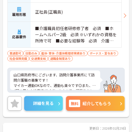
正社員(正職員)
雇用形態
■介護職員初任者研修修了者 必須 ■ホ
ームヘルパー2級 必須 ※いずれかの資格を
応募要件
所持で可 ■必要な経験等 必須 介護経
験者
車通勤可
日勤のみ
産休･育休･介護休暇取得実績あり
ボーナス・賞与あり
社会保険完備
交通費支給
退職金制度あり
山口県防府市にございます、訪問介護事業所にて訪
問介護職の募集です！
マイカー通勤OKなので、通勤も楽々です◎また、年
4回の賞与支給実績がございますので、頑張りをし
っかりと評価する職場環境です♪
ご興味のある方は、マイナビ介護職までお問い合わ
詳細を見る
無料
紹介してもらう
せください。
更新日：2026年01月29日