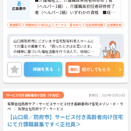
（ヘルパー1級）、介護職員初任者研修修了
応募要件
者（ヘルパー2級）いずれかの資格 ■経験
不問 ■普通自動車運転免許（AT限定可）
あれば尚可 ■必要なPCスキル：スマホで
車通勤可
年間休日110日以上
ボーナス・賞与あり
社会保険完備
交通費支給
文字入力できる方（介護記録はスマホ入力
対応）
山口県防府市にございます住宅型有料老人ホームに
て介護士の募集です。「困ったときはお互いさま」
の精神に基づいた福祉活動を行う法人で、地域に根
付いた活動で福祉の増進とまちづくりの推進に寄与
してらっしゃいます。
あなたの経験やスキルを活かして、高齢者の皆さま
詳細を見る
無料
紹介してもらう
が安心して過ごせる空間づくりにチャレンジしてみ
ませんか？
ご興味ある方には、面接対策ポイントなど、さらに
詳細をお話しいたしますのでお気軽にご相談くださ
い。
サービス付き高齢者向け住宅（サ高住）
更新日：2026年02月10日
有限会社防府ケア・サービスサービス付き高齢者向け住宅メゾン・ド・ラ
ペ
有限会社防府ケア・サービス
【山口県／防府市】サービス付き高齢者向け住宅
にて介護職募集です＜正社員＞