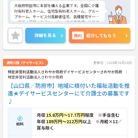
大阪府吹田市に本部を構える企業です。全国に介護
付有料老人ホーム、住宅型有料老人ホーム、グルー
プホーム、サービス付高齢者住宅、各種居宅サービ
ス事業を運営するグループの一員で安定感も抜群で
す。福利厚生等の待遇面の良さも魅力です。ご興味
のある方には、面接対策ポイントなど、さらに詳細
詳細を見る
無料
紹介してもらう
をお話しいたしますのでお気軽にご相談ください！
通所介護（デイサービス）
更新日：2026年01月16日
特定非営利活動法人さわやか防府デイサービスセンターさわやか防府
特定非営利活動法人さわやか防府
【山口県／防府市】地域に根付いた福祉活動を推
進★デイサービスセンターにて介護士の募集です
♪
月収
15.8万円～17.7万円
程度 ※手当含む
年収
189万円～212万円
以上 ※月給×12／
給料
賞与除く