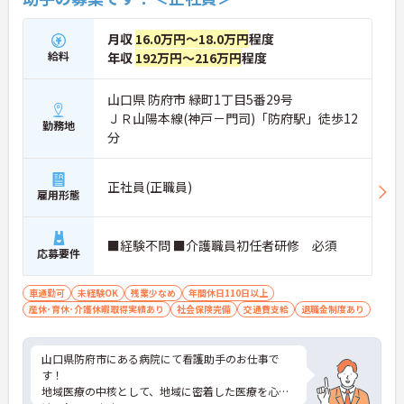
月収
16.0万円～18.0万円
程度
給料
年収
192万円～216万円
程度
山口県 防府市 緑町1丁目5番29号
ＪＲ山陽本線(神戸－門司)「防府駅」徒歩12
勤務地
分
正社員(正職員)
雇用形態
■経験不問 ■介護職員初任者研修 必須
応募要件
車通勤可
未経験OK
残業少なめ
年間休日110日以上
産休･育休･介護休暇取得実績あり
社会保険完備
交通費支給
退職金制度あり
山口県防府市にある病院にて看護助手のお仕事で
す！
地域医療の中核として、地域に密着した医療を心が