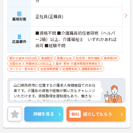
正社員(正職員)
雇用形態
■資格不問 ■介護職員初任者研修（ヘルパ
ー2級）以上、介護福祉士 いずれかあれば
応募要件
尚可 ■経験不問
駅から徒歩10分以内
車通勤可
残業少なめ
託児所・育児補助
無資格OK
日勤のみ
年間休日110日以上
産休･育休･介護休暇取得実績あり
ボーナス・賞与あり
社会保険完備
交通費支給
退職金制度あり
山口県防府市に位置する介護老人保健施設でのお仕
事です。介護系の資格や経験が無い方もチャレンジ
いただけます。資格取得支援制度もあり、働きなが
らスキルアップも目指せます。年間休日は116日、
残業も少なく、ワークライフバランスも重視した働
き方が叶います。ご興味のある方には、面接対策ポ
詳細を見る
無料
紹介してもらう
イントなど、さらに詳細をお話しいたしますのでお
気軽にご相談ください！