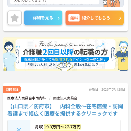
託児所完備で子育て中の方も安心してお仕事を始め
られます。
ご興味ある方には、面接のポイントなど、さらに詳
詳細を見る
無料
紹介してもらう
細をお話致しますのでお気軽にご相談ください。
訪問看護
更新日：2026年07月29日
医療法人実昌会中司内科
医療法人実昌会
【山口県／防府市】 内科全般～在宅医療・訪問
看護まで幅広く医療を提供するクリニックです
月収
19.3万円～27.7万円