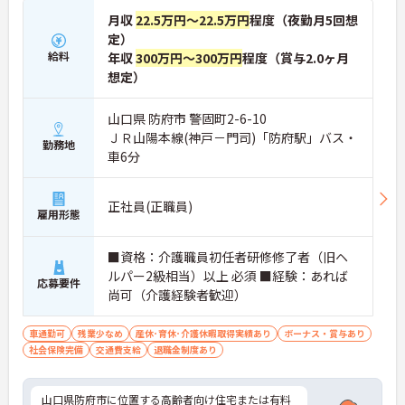
月収
22.5万円～22.5万円
程度（夜勤月5回想
定）
給料
年収
300万円～300万円
程度（賞与2.0ヶ月
想定）
山口県 防府市 警固町2-6-10
ＪＲ山陽本線(神戸－門司)「防府駅」バス・
勤務地
車6分
正社員(正職員)
雇用形態
■資格：介護職員初任者研修修了者（旧ヘ
ルパー2級相当）以上 必須 ■経験：あれば
応募要件
尚可（介護経験者歓迎）
車通勤可
残業少なめ
産休･育休･介護休暇取得実績あり
ボーナス・賞与あり
社会保険完備
交通費支給
退職金制度あり
山口県防府市に位置する高齢者向け住宅または有料