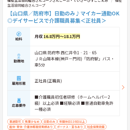
福祉生活協同組合さんコープさんこーぷ・でいさーびすここえみ
福祉
生活協同組合さんコープ
【山口県／防府市】日勤のみ♪マイカー通勤OK
◎デイサービスで介護職員募集＜正社員＞
月収
16.8万円～18.1万円
給料
山口県 防府市 西仁井令1‐21‐65
ＪＲ山陽本線(神戸－門司)「防府駅」バス・
勤務地
車5分
正社員(正職員)
雇用形態
■介護職員初任者研修（ホームヘルパー2
級）以上必須 ■経験必須 ■普通自動車免許
応募要件
一種必須
車通勤可
残業少なめ
日勤のみ
年間休日110日以上
産休･育休･介護休暇取得実績あり
ボーナス・賞与あり
社会保険完備