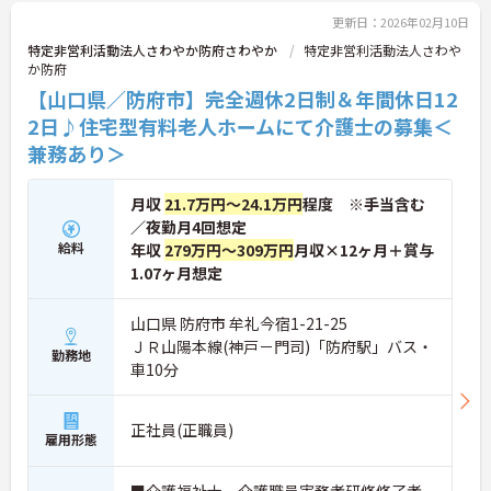
更新日：2026年02月10日
特定非営利活動法人さわやか防府さわやか
特定非営利活動法人さわや
か防府
【山口県／防府市】完全週休2日制＆年間休日12
2日♪住宅型有料老人ホームにて介護士の募集＜
兼務あり＞
月収
21.7万円～24.1万円
程度 ※手当含む
／夜勤月4回想定
給料
年収
279万円～309万円
月収×12ヶ月＋賞与
1.07ヶ月想定
山口県 防府市 牟礼今宿1-21-25
ＪＲ山陽本線(神戸－門司)「防府駅」バス・
勤務地
車10分
正社員(正職員)
雇用形態
■介護福祉士、介護職員実務者研修修了者