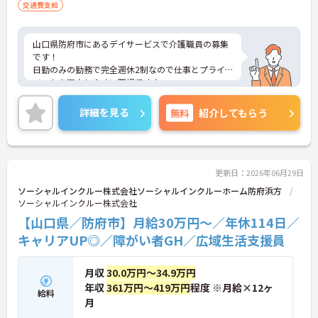
交通費支給
山口県防府市にあるデイサービスで介護職員の募集
です！
日勤のみの勤務で完全週休2制なので仕事とプライ
ベートを両立しやすい職場です♪
社会保険完備で各種手当も充実しているので安心し
て働きやすい環境が整っています◎
詳細を見る
無料
紹介してもらう
ご興味ある方は面接ポイントをお伝えしますので、
お気軽にご連絡ください。
更新日：2026年06月29日
ソーシャルインクルー株式会社ソーシャルインクルーホーム防府浜方
ソーシャルインクルー株式会社
【山口県／防府市】月給30万円～／年休114日／
キャリアUP◎／障がい者GH／広域生活支援員
月収
30.0万円～34.9万円
年収
361万円～419万円
程度 ※月給×12ヶ
給料
月