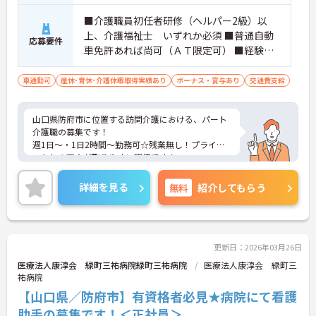
■介護職員初任者研修（ヘルパー2級）以
上、介護福祉士 いずれか必須 ■普通自動
応募要件
車免許あれば尚可（ＡＴ限定可） ■経験不
問
車通勤可
産休･育休･介護休暇取得実績あり
ボーナス・賞与あり
交通費支給
山口県防府市に位置する訪問介護における、パート
介護職の募集です！
週1日～・1日2時間～勤務可☆残業無し！プライベ
ートとの両立が取りやすい環境です！
ご興味ある方には、面接対策ポイントなど、さらに
詳細をお話しいたしますのでお気軽にご相談くださ
詳細を見る
無料
紹介してもらう
い。
更新日：2026年03月26日
医療法人康淳会 緑町三祐病院緑町三祐病院
医療法人康淳会 緑町三
祐病院
【山口県／防府市】有資格者必見★病院にて看護
助手の募集です！＜正社員＞