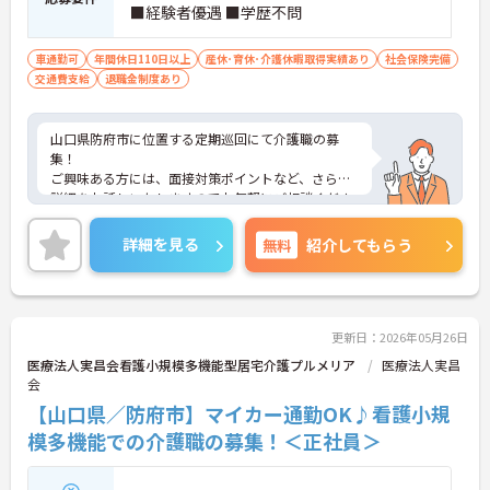
■経験者優遇 ■学歴不問
車通勤可
年間休日110日以上
産休･育休･介護休暇取得実績あり
社会保険完備
交通費支給
退職金制度あり
山口県防府市に位置する定期巡回にて介護職の募
集！
ご興味ある方には、面接対策ポイントなど、さらに
詳細をお話しいたしますのでお気軽にご相談くださ
い！
詳細を見る
無料
紹介してもらう
更新日：2026年05月26日
医療法人実昌会看護小規模多機能型居宅介護プルメリア
医療法人実昌
会
【山口県／防府市】マイカー通勤OK♪看護小規
模多機能での介護職の募集！＜正社員＞