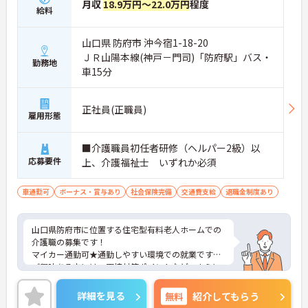
月収
18.9万円～22.0万円
程度
給料
山口県 防府市 沖今宿1-18-20
ＪＲ山陽本線(神戸－門司)「防府駅」バス・
勤務地
車15分
正社員(正職員)
雇用形態
■介護職員初任者研修（ヘルパー2級）以
応募要件
上、介護福祉士 いずれか必須
車通勤可
ボーナス・賞与あり
社会保険完備
交通費支給
退職金制度あり
山口県防府市に位置する住宅型有料老人ホームでの
介護職の募集です！
マイカー通勤可★通勤しやすい環境での就業です♪
ご興味ある方には、面接対策ポイントなど、さらに
詳細をお話しいたしますのでお気軽にご相談くださ
い。
詳細を見る
無料
紹介してもらう