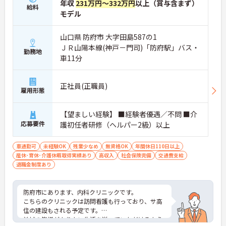
年収
231万円～332万円
以上（賞与含まず）
給料
モデル
山口県 防府市 大字田島587の1
ＪＲ山陽本線(神戸－門司)「防府駅」バス・
勤務地
車11分
正社員(正職員)
雇用形態
【望ましい経験】 ■経験者優遇／不問 ■介
応募要件
護初任者研修（ヘルパー2級）以上
車通勤可
未経験OK
残業少なめ
無資格OK
年間休日110日以上
産休･育休･介護休暇取得実績あり
高収入
社会保険完備
交通費支給
退職金制度あり
防府市にあります、内科クリニックです。
こちらのクリニックは訪問看護も行っており、サ高
住の建設もされる予定です。
地域の皆様がよりよい生活を送っていただけるよう