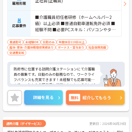
正社員(正職員)
雇用形態
■介護職員初任者研修（ホームヘルパー2
級）以上必須 ■普通自動車運転免許必須 ■
応募要件
経験不問 ■必要PCスキル：パソコンやタブ
レットへの入力操作
車通勤可
未経験OK
日勤のみ
年間休日110日以上
産休･育休･介護休暇取得実績あり
ボーナス・賞与あり
社会保険完備
交通費支給
防府市に位置する訪問介護ステーションにて介護職
員の募集です。日勤のみの勤務なので、ワークライ
フバランスも充実できます！未経験でも応募可能な
ので、これから介護業界に挑戦したいという方にピ
ッタリの職場です◎職場には経験のあるスタッフが
おり、相談しながら業務が出来るので安心して対応
詳細を見る
無料
紹介してもらう
できます♪ご興味ある方は面接ポイントをお伝えし
ますので、お気軽にご連絡ください。
通所介護（デイサービス）
更新日：2026年06月29日