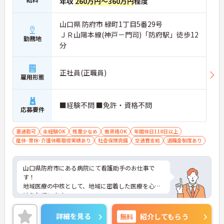
年収
260万円～360万円
程度
山口県 防府市 緑町1丁目5番29号
ＪＲ山陽本線(神戸－門司)「防府駅」徒歩12
勤務地
分
正社員(正職員)
雇用形態
■経験不問 ■免許・資格不問
応募要件
車通勤可
未経験OK
残業少なめ
無資格OK
年間休日110日以上
産休･育休･介護休暇取得実績あり
社会保険完備
交通費支給
退職金制度あり
山口県防府市にある病院にて看護助手のお仕事で
す！
地域医療の中核として、地域に密着した医療を心が
けられています。
安心して働ける職場をモットーに、完全週休2日制
など、職員の福利厚生面の充実に努めています★
詳細を見る
無料
紹介してもらう
無資格・未経験の方のご応募も可能ですので、この