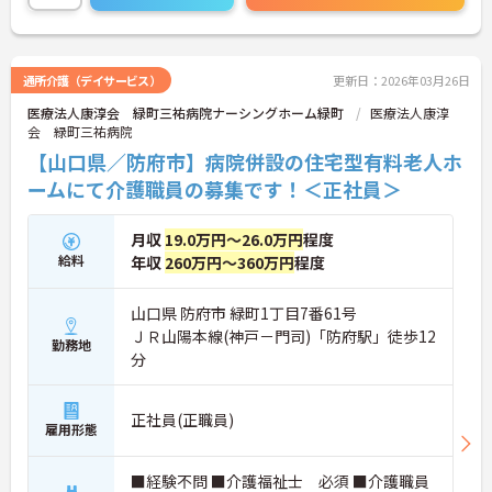
機に介護のお仕事をスタートされたい方にもおすす
めの求人です♪
ご興味ある方には、面接対策ポイントなど、さらに
詳細をお話しいたしますのでお気軽にご相談くださ
通所介護（デイサービス）
更新日：2026年03月26日
い。
医療法人康淳会 緑町三祐病院ナーシングホーム緑町
医療法人康淳
会 緑町三祐病院
【山口県／防府市】病院併設の住宅型有料老人ホ
ームにて介護職員の募集です！＜正社員＞
月収
19.0万円～26.0万円
程度
給料
年収
260万円～360万円
程度
山口県 防府市 緑町1丁目7番61号
ＪＲ山陽本線(神戸－門司)「防府駅」徒歩12
勤務地
分
正社員(正職員)
雇用形態
■経験不問 ■介護福祉士 必須 ■介護職員