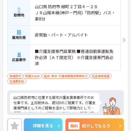
山口県 防府市 緑町２丁目４－２８
ＪＲ山陽本線(神戸－門司)「防府駅」バス・
勤務地
車8分
非常勤・パート・アルバイト
雇用形態
■介護支援専門員業務 ■普通自動車運転免
許必須（ＡＴ限定可） ※介護支援専門員必
応募要件
須
車通勤可
残業少なめ
産休･育休･介護休暇取得実績あり
社会保険完備
交通費支給
山口県防府市に位置する居宅介護支援事業所でのお
仕事です。土日祝休み、週5日のご就業です。介護支
援専門員としてのご経験を活かして即戦力としてご
活躍いただけます。ご興味のある方には、面接対策
ポイントなど、さらに詳細をお話しいたしますので
お気軽にご相談ください！
詳細を見る
無料
紹介してもらう