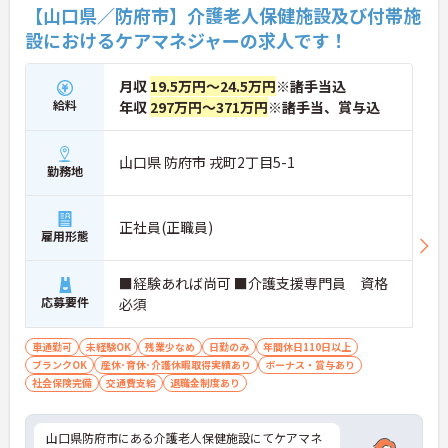
【山口県／防府市】介護老人保健施設及び付帯施
設におけるケアマネジャーの求人です！
月収
19.5万円～24.5万円
※諸手当込
給料
年収
297万円～371万円
※諸手当、賞与込
山口県 防府市 戎町2丁目5-1
勤務地
正社員(正職員)
雇用形態
■経験あれば尚可 ■介護支援専門員 資格
応募要件
必須
車通勤可
未経験OK
残業少なめ
日勤のみ
年間休日110日以上
ブランクOK
産休･育休･介護休暇取得実績あり
ボーナス・賞与あり
社会保険完備
交通費支給
退職金制度あり
山口県防府市にある介護老人保健施設にてケアマネ