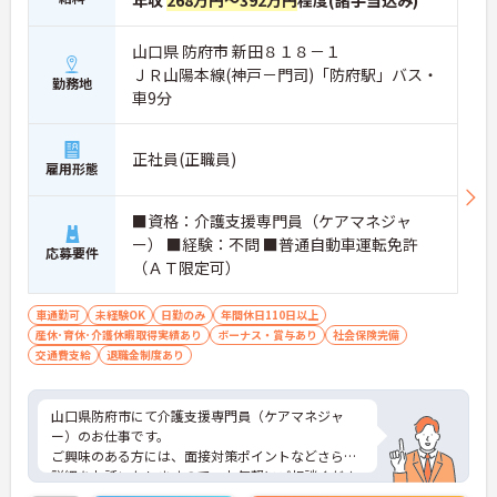
年収
268万円～392万円
程度(諸手当込み)
山口県 防府市 新田８１８－１
ＪＲ山陽本線(神戸－門司)「防府駅」バス・
勤務地
車9分
正社員(正職員)
雇用形態
■資格：介護支援専門員（ケアマネジャ
ー） ■経験：不問 ■普通自動車運転免許
応募要件
（ＡＴ限定可）
車通勤可
未経験OK
日勤のみ
年間休日110日以上
産休･育休･介護休暇取得実績あり
ボーナス・賞与あり
社会保険完備
交通費支給
退職金制度あり
山口県防府市にて介護支援専門員（ケアマネジャ
ー）のお仕事です。
ご興味のある方には、面接対策ポイントなどさらに
詳細をお話いたしますので、お気軽にご相談くださ
い。