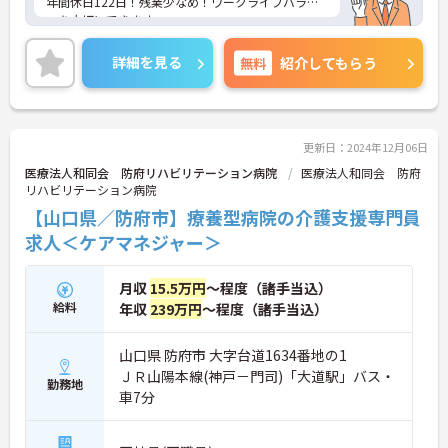
年間休日122日！残業少なめ！ワークライフバラン
スを大切にできます。
託児所完備で子育て中の方も安心してお仕事を始め
られます。
詳細を見る
無料
紹介してもらう
ご興味ある方には、面接のポイントなど、さらに詳
細をお話致しますのでお気軽にご相談ください。
更新日：2024年12月06日
医療法人和同会 防府リハビリテーション病院
医療法人和同会 防府
リハビリテーション病院
【山口県／防府市】療養型病院の介護支援専門員
求人＜ケアマネジャー＞
月収
15.5万円
～程度（諸手当込）
給料
年収
239万円
～程度（諸手当込）
山口県 防府市 大字台道1634番地の1
ＪＲ山陽本線(神戸－門司)「大道駅」バス・
勤務地
車7分