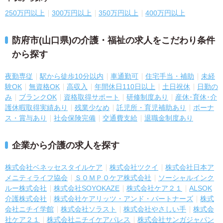
250万円以上
300万円以上
350万円以上
400万円以上
防府市(山口県)の介護・福祉の求人をこだわり条件
から探す
夜勤専従
駅から徒歩10分以内
車通勤可
住宅手当・補助
未経
験OK
無資格OK
高収入
年間休日110日以上
土日祝休
日勤の
み
ブランクOK
資格取得サポート
研修制度あり
産休･育休･介
護休暇取得実績あり
残業少なめ
託児所・育児補助あり
ボーナ
ス・賞与あり
社会保険完備
交通費支給
退職金制度あり
企業から介護の求人を探す
株式会社ベネッセスタイルケア
株式会社ツクイ
株式会社日本ア
メニティライフ協会
ＳＯＭＰＯケア株式会社
ソーシャルインク
ルー株式会社
株式会社SOYOKAZE
株式会社ケア２１
ALSOK
介護株式会社
株式会社ケアリッツ・アンド・パートナーズ
株式
会社ニチイ学館
株式会社ソラスト
株式会社やさしい手
株式会
社ケア２１
株式会社ニチイケアパレス
株式会社サンガジャパン