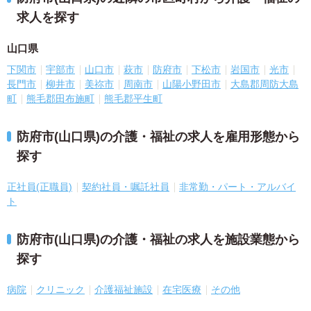
求人を探す
山口県
下関市
宇部市
山口市
萩市
防府市
下松市
岩国市
光市
長門市
柳井市
美祢市
周南市
山陽小野田市
大島郡周防大島
町
熊毛郡田布施町
熊毛郡平生町
防府市(山口県)の介護・福祉の求人を雇用形態から
探す
正社員(正職員)
契約社員・嘱託社員
非常勤・パート・アルバイ
ト
防府市(山口県)の介護・福祉の求人を施設業態から
探す
病院
クリニック
介護福祉施設
在宅医療
その他