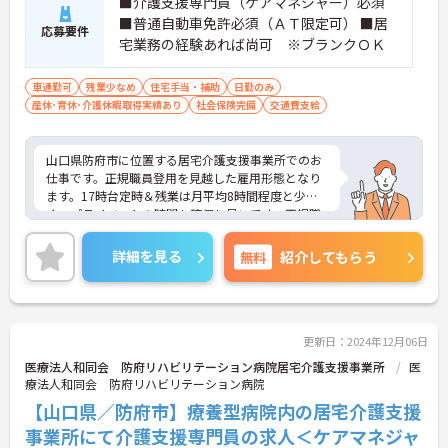
■介護支援専門員（ケアマネジャー）必須
■普通自動車免許必須（ＡＴ限定可） ■居
応募要件
宅業務の経験あれば尚可 ※ブランクＯＫ
車通勤可
残業少なめ
住宅手当・補助
日勤のみ
産休･育休･介護休暇取得実績あり
社会保険完備
交通費支給
山口県防府市に位置する居宅介護支援事業所でのお
仕事です。正規職員登用を見越した雇用形態となり
ます。17時台定時＆残業は月平均8時間程度と少な
く、プライベートの時間も確保し易いです。正規職
員登用後は昇給賞与・退職金制度が適応されます。
ご興味のある方には、面接対策ポイントなど、さら
詳細を見る
無料
紹介してもらう
に詳細をお話ししますのでお気軽にご相談くださ
い！
更新日：2024年12月06日
医療法人和同会 防府リハビリテーション病院居宅介護支援事業所
医
療法人和同会 防府リハビリテーション病院
【山口県／防府市】療養型病院内の居宅介護支援
事業所にて介護支援専門員の求人＜ケアマネジャ