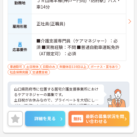
ＪＲ山陽本線(神戸－門司)「防府駅」バス・
勤務地
車14分
正社員(正職員)
雇用形態
■介護支援専門員（ケアマネジャー）：必
須 ■実務経験：不問 ■普通自動車運転免許
応募要件
（AT限定可）：必須
車通勤可
土日祝休
日勤のみ
年間休日110日以上
ボーナス・賞与あり
社会保険完備
交通費支給
山口県防府市に位置する居宅介護支援事業所におけ
るケアマネジャーの募集です。
土日祝がお休みなので、プライベートを大切にしな
がらご勤務いただけます。また、残業が月平均0～5
時間程度なので、ワークライフバランスを保ちなが
最新の募集状況を問
らご勤務いただけます。
詳細を見る
無料
い合わせる
ご興味のある方には、面接対策ポイントなど、さら
に詳細をお話しいたしますのでお気軽にご相談くだ
さい！