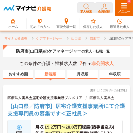
0
0
求人検索
会員登録
メニュー
ホーム
初めての方へ
面談会場一覧
保存した求人
最近見た求人
マイナビ介護職
ケアマネージャー
山口県
防府市
山口県のケアマ
防府市(山口県)のケアマネージャー
の求人・転職一覧
7
この条件の介護・福祉求人数
非公開求人
件 ＋
おすすめ順
新着順
月収順
年収順
更新日：2026年05月29日
医療法人実昌会居宅介護支援事業所プルメリア
医療法人実昌会
【山口県／防府市】居宅介護支援事業所にて介護
支援専門員の募集です＜正社員＞
月収
19.2万円～28.0万円
程度(諸手当込み)
給料