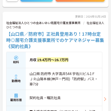
更新日：2026年01月14日
社会福祉法人ひとつの会あいおい苑居宅介護支援事業所
社会福祉法人
ひとつの会
【山口県／防府市】正社員登用あり！17時台定
時◎居宅介護支援事業所でのケアマネジャー募集
《契約社員》
月収
19.4万円～26.7万円
給料
山口県 防府市 大字高井544 宇佐川ビル1Ｆ
ＪＲ山陽本線(神戸－門司)「防府駅」バス・
勤務地
車7分
契約社員・嘱託社員
雇用形態