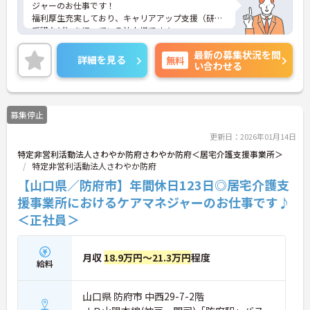
ジャーのお仕事です！
福利厚生充実しており、キャリアアップ支援（研修
受講など）を行っている法人様です★
ご興味ある方には、面接対策ポイントなど、さらに
最新の募集状況を問
詳細をお話しいたしますのでお気軽にご相談くださ
詳細を見る
無料
い合わせる
い。
募集停止
更新日：2026年01月14日
特定非営利活動法人さわやか防府さわやか防府＜居宅介護支援事業所＞
特定非営利活動法人さわやか防府
【山口県／防府市】年間休日123日◎居宅介護支
援事業所におけるケアマネジャーのお仕事です♪
＜正社員＞
月収
18.9万円～21.3万円
程度
給料
山口県 防府市 中西29-7-2階