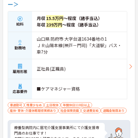
ー＞
月収
15.5万円
～程度（諸手当込）
給料
年収
239万円
～程度（諸手当込）
山口県 防府市 大字台道1634番地の1
ＪＲ山陽本線(神戸－門司)「大道駅」バス・
勤務地
車7分
正社員(正職員)
雇用形態
■ケアマネジャー資格
応募要件
車通勤可
残業少なめ
土日祝休
年間休日110日以上
産休･育休･介護休暇取得実績あり
社会保険完備
交通費支給
退職金制度あり
療養型病院内に居宅介護支援事業所にて介護支援専
門員のお仕事です！