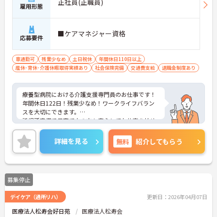
正社員(正職員)
雇用形態
■ケアマネジャー資格
応募要件
車通勤可
残業少なめ
土日祝休
年間休日110日以上
産休･育休･介護休暇取得実績あり
社会保険完備
交通費支給
退職金制度あり
療養型病院における介護支援専門員のお仕事です！
年間休日122日！残業少なめ！ワークライフバラン
スを大切にできます。
託児所完備で子育て中の方も安心してお仕事を始め
られます。
ご興味ある方には、面接のポイントなど、さらに詳
詳細を見る
無料
紹介してもらう
細をお話致しますのでお気軽にご相談ください。
募集停止
デイケア（通所リハ）
更新日：2026年04月07日
医療法人松寿会好日苑
医療法人松寿会