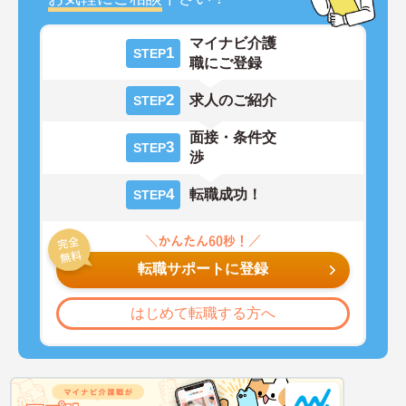
マイナビ介護
1
STEP
職にご登録
2
求人のご紹介
STEP
面接・条件交
3
STEP
渉
4
転職成功！
STEP
転職サポートに登録
はじめて転職する方へ