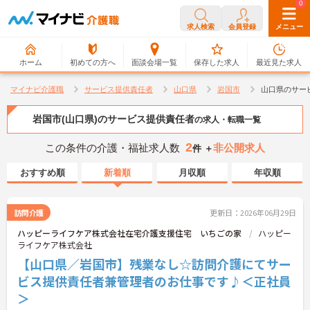
0
0
求人検索
会員登録
メニュー
ホーム
初めての方へ
面談会場一覧
保存した求人
最近見た求人
マイナビ介護職
サービス提供責任者
山口県
岩国市
山口県のサー
岩国市(山口県)のサービス提供責任者
の求人・転職一覧
2
この条件の介護・福祉求人数
非公開求人
件 ＋
おすすめ順
新着順
月収順
年収順
訪問介護
更新日：2026年06月29日
ハッピーライフケア株式会社在宅介護支援住宅 いちごの家
ハッピー
ライフケア株式会社
【山口県／岩国市】残業なし☆訪問介護にてサー
ビス提供責任者兼管理者のお仕事です♪＜正社員
＞