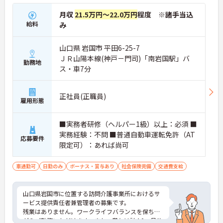
月収
21.5万円～22.0万円
程度 ※諸手当込
給料
み
山口県 岩国市 平田6-25-7
ＪＲ山陽本線(神戸－門司)「南岩国駅」バ
勤務地
ス・車7分
正社員(正職員)
雇用形態
■実務者研修（ヘルパー1級）以上：必須 ■
実務経験：不問 ■普通自動車運転免許（AT
応募要件
限定可）：あれば尚可
車通勤可
日勤のみ
ボーナス・賞与あり
社会保険完備
交通費支給
山口県岩国市に位置する訪問介護事業所におけるサ
ービス提供責任者兼管理者の募集です。
残業はありません。ワークライフバランスを保ちな
がらご勤務いただけます。また、賞与は計4.0ヶ月分