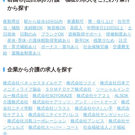
から探す
夜勤専従
駅から徒歩10分以内
車通勤可
寮・借り上げ
住宅手
当・補助
未経験OK
無資格OK
高収入
年間休日110日以上
土
日祝休
日勤のみ
ブランクOK
資格取得サポート
研修制度あり
産休･育休･介護休暇取得実績あり
新卒OK
残業少なめ
託児
所・育児補助あり
ボーナス・賞与あり
社会保険完備
交通費支
給
退職金制度あり
企業から介護の求人を探す
株式会社ベネッセスタイルケア
株式会社ツクイ
株式会社日本ア
メニティライフ協会
ＳＯＭＰＯケア株式会社
ソーシャルインク
ルー株式会社
株式会社SOYOKAZE
株式会社ケア２１
ALSOK
介護株式会社
株式会社ケアリッツ・アンド・パートナーズ
株式
会社ニチイ学館
株式会社ソラスト
株式会社やさしい手
株式会
社ケア２１
株式会社ニチイケアパレス
株式会社サンガジャパン
株式会社川島コーポレーション
株式会社アンビス
株式会社サ
ンウェルズ
株式会社スーパー・コート
社会福祉法人ノテ福祉
会