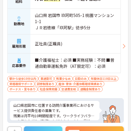
給料
山口県 岩国市 玖珂町505-1 桃園マンション
1-1
勤務地
ＪＲ岩徳線「玖珂駅」徒歩5分
正社員(正職員)
雇用形態
■介護福祉士：必須 ■実務経験：不問 ■普
応募要件
通自動車運転免許（AT限定可）：必須
駅から徒歩10分以内
車通勤可
残業少なめ
日勤のみ
年間休日110日以上
資格取得サポート
研修制度あり
産休･育休･介護休暇取得実績あり
ボーナス・賞与あり
社会保険完備
交通費支給
退職金制度あり
山口県岩国市に位置する訪問介護事業所におけるサ
ービス提供責任者の募集です。
残業は月平均10時間程度です。ワークライフバラン
スを保ちながらご勤務いただけます。また、昇給・
賞与制度があり、頑張りがきちんと評価される環境