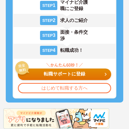
マイナビ介護
1
STEP
職にご登録
2
求人のご紹介
STEP
面接・条件交
3
STEP
渉
4
転職成功！
STEP
転職サポートに登録
はじめて転職する方へ