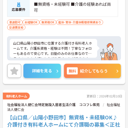
■無資格・未経験可 ■介護の経験あれば尚
応募要件
可
車通勤可
未経験OK
無資格OK
産休･育休･介護休暇取得実績あり
交通費支給
山口県山陽小野田市に位置する介護付き有料老人ホ
ームです。介護系資格・経験は不問！丁寧なフォロ
ーもあるので安心です。日勤のみのお仕事なのでプ
ライベートも大切にしながら働くことができます。
ご興味をお持ちの方はお気軽にお問い合わせくださ
い。
詳細を見る
無料
紹介してもらう
有料老人ホーム
更新日：2026年02月10日
社会福祉法人健仁会特定施設入居者生活介護 ココフレ紫苑
社会福祉
法人健仁会
【山口県／山陽小野田市】無資格・未経験OK♪
介護付き有料老人ホームにて介護職の募集＜正社