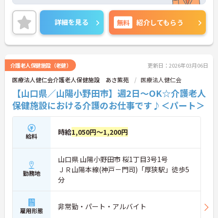
イベートも大切にしながら働くことができます。ご
興味をお持ちの方はお気軽にお問い合わせくださ
い。
詳細を見る
無料
紹介してもらう
介護老人保健施設（老健）
更新日：2026年03月06日
医療法人健仁会介護老人保健施設 あさ紫苑
医療法人健仁会
【山口県／山陽小野田市】週2日～OK☆介護老人
保健施設における介護のお仕事です♪＜パート＞
時給
1,050円～1,200円
給料
山口県 山陽小野田市 桜1丁目3号1号
ＪＲ山陽本線(神戸－門司)「厚狭駅」徒歩5
勤務地
分
非常勤・パート・アルバイト
雇用形態