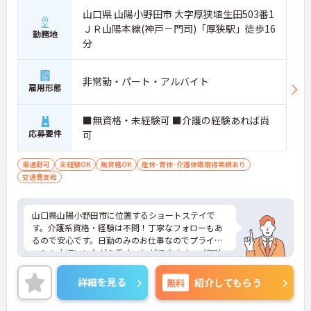
山口県 山陽小野田市 大字厚狭埴生田503番1
ＪＲ山陽本線(神戸－門司)「厚狭駅」徒歩16
勤務地
分
非常勤・パート・アルバイト
雇用形態
■無資格・未経験可 ■介護の経験あれば尚
応募要件
可
車通勤可
未経験OK
無資格OK
産休･育休･介護休暇取得実績あり
交通費支給
山口県山陽小野田市に位置するショートステイで
す。介護系資格・経験は不問！丁寧なフォローもあ
るので安心です。日勤のみのお仕事なのでプライベ
ートも大切にしながら働くことができます。ご興味
をお持ちの方はお気軽にお問い合わせください。
詳細を見る
無料
紹介してもらう