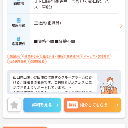
ＪＲ山陽本線(神戸－門司)「小野田駅」バ
勤務地
ス・車8分
正社員(正職員)
雇用形態
■資格不問 ■経験不問
応募要件
車通勤可
残業少なめ
住宅手当・補助
無資格OK
ボーナス・賞与あり
社会保険完備
交通費支給
山口県山陽小野田市に位置するグループホームにお
ける介護職員の募集です。ご利用者が活き活きと生
活できるようサポートしています。
介護業務経験がある方は、これまでの業務経験を活
かしながら就業できる環境です。ご利用者に寄り添
って介護サービスを提供を行っていただける方を募
詳細を見る
無料
紹介してもらう
集しています。
ご興味のある方には、面接対策ポイントなど、さら
に詳細をお話しいたしますのでお気軽にご相談くだ
さい！