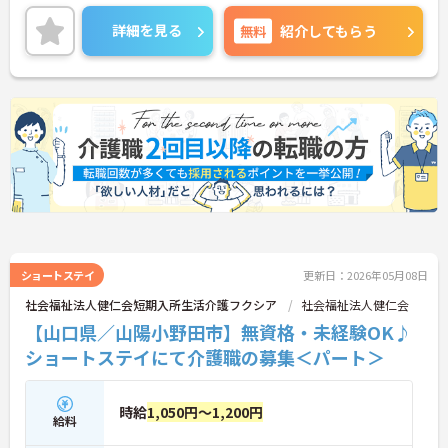
ながらご勤務いただけます。また、マイカー通勤が
可能なので通勤が苦になりません。
詳細を見る
無料
紹介してもらう
ご興味のある方には、面接対策ポイントなど、さら
に詳細をお話しいたしますのでお気軽にご相談くだ
さい！
ショートステイ
更新日：2026年05月08日
社会福祉法人健仁会短期入所生活介護フクシア
社会福祉法人健仁会
【山口県／山陽小野田市】無資格・未経験OK♪
ショートステイにて介護職の募集＜パート＞
時給
1,050円～1,200円
給料