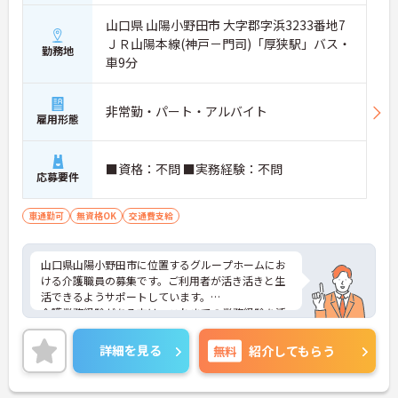
山口県 山陽小野田市 大字郡字浜3233番地7
ＪＲ山陽本線(神戸－門司)「厚狭駅」バス・
勤務地
車9分
非常勤・パート・アルバイト
雇用形態
■資格：不問 ■実務経験：不問
応募要件
車通勤可
無資格OK
交通費支給
山口県山陽小野田市に位置するグループホームにお
ける介護職員の募集です。ご利用者が活き活きと生
活できるようサポートしています。
介護業務経験がある方は、これまでの業務経験を活
かしながら就業できる環境です。ご利用者に寄り添
って介護サービスを提供を行っていただける方を募
詳細を見る
無料
紹介してもらう
集しています。
ご興味のある方には、面接対策ポイントなど、さら
に詳細をお話しいたしますのでお気軽にご相談くだ