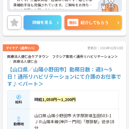
賃補助手当も完備されています。ご興味をお持ちの
方はお気軽にお問い合わせください。
詳細を見る
無料
紹介してもらう
デイケア（通所リハ）
更新日：2026年02月10日
医療法人健仁会ケアタウン フクシア紫苑＜通所リハビリテーション＞
医療法人健仁会
【山口県／山陽小野田市】勤務日数：週3～5
日！通所リハビリテーションにて介護のお仕事で
す♪＜パート＞
時給
1,050円～1,200円
給料
山口県 山陽小野田市 大字厚狭埴生田503-1
ＪＲ山陽本線(神戸－門司)「厚狭駅」徒歩18
勤務地
分