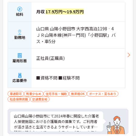
月収
17.9万円～19.9万円
給料
山口県 山陽小野田市 大字西高泊1198‐4
ＪＲ山陽本線(神戸－門司)「小野田駅」バ
勤務地
ス・車5分
正社員(正職員)
雇用形態
■資格不問 ■経験不問
応募要件
車通勤可
残業少なめ
住宅手当・補助
無資格OK
ボーナス・賞与あり
社会保険完備
交通費支給
山口県山陽小野田市にて2024年春に開設した介護老
人保健施設における介護職員の募集です。ご利用者
が活き活きと生活できるようサポートしています。
残業は基本ないので、ワークライフバランスを保ち