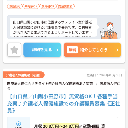
車通勤可
未経験OK
無資格OK
交通費支給
山口県山陽小野田市に位置するサテライト型介護老
人保健施設における介護職員の募集です。ご利用者
が活き活きと生活できるようサポートしています。
介護業務経験がある方は、これまでの業務経験を活
かしながら就業できる環境です。ご利用者に寄り添
って介護サービスを提供を行っていただける方を募
詳細を見る
無料
紹介してもらう
集しています。
ご興味のある方には、面接対策ポイントなど、さら
に詳細をお話しいたしますのでお気軽にご相談くだ
さい！
介護老人保健施設（老健）
更新日：2026年03月06日
医療法人健仁会サテライト型介護老人保健施設あさ紫苑
医療法人健仁
会
【山口県／山陽小田野市】無資格OK！各種手当
充実♪介護老人保健施設での介護職員募集《正社
員》
月収
20.8万円～24.8万円
※夜勤4回計算