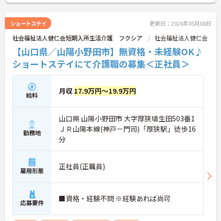
ショートステイ
更新日：2026年05月08日
社会福祉法人健仁会短期入所生活介護 フクシア
社会福祉法人健仁会
【山口県／山陽小野田市】無資格・未経験OK♪
ショートステイにて介護職の募集＜正社員＞
月収
17.9万円～19.9万円
給料
山口県 山陽小野田市 大字厚狭埴生田503番1
ＪＲ山陽本線(神戸－門司)「厚狭駅」徒歩16
勤務地
分
正社員(正職員)
雇用形態
■資格・経験不問 ※経験あれば尚可
応募要件