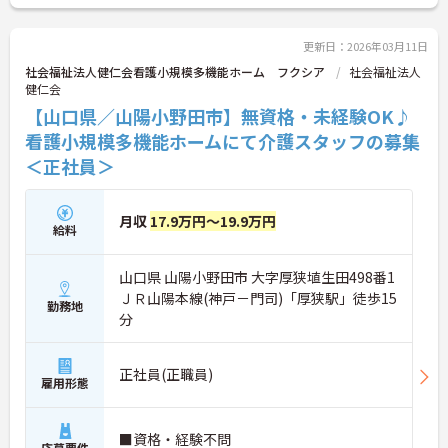
更新日：2026年03月11日
社会福祉法人健仁会看護小規模多機能ホーム フクシア
社会福祉法人
健仁会
【山口県／山陽小野田市】無資格・未経験OK♪
看護小規模多機能ホームにて介護スタッフの募集
＜正社員＞
月収
17.9万円～19.9万円
給料
山口県 山陽小野田市 大字厚狭埴生田498番1
ＪＲ山陽本線(神戸－門司)「厚狭駅」徒歩15
勤務地
分
正社員(正職員)
雇用形態
■資格・経験不問
応募要件