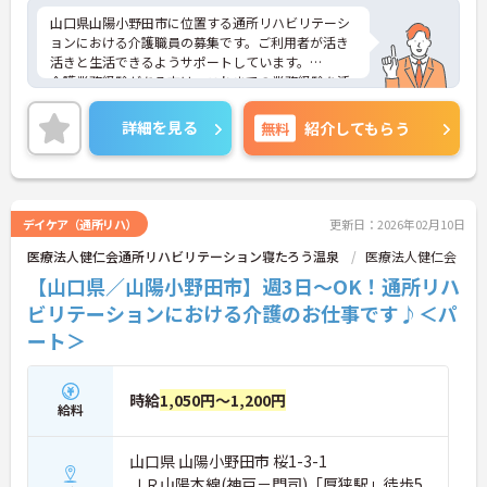
山口県山陽小野田市に位置する通所リハビリテーシ
ョンにおける介護職員の募集です。ご利用者が活き
活きと生活できるようサポートしています。
介護業務経験がある方は、これまでの業務経験を活
かしながら就業できる環境です。ご利用者に寄り添
って介護サービスを提供を行っていただける方を募
詳細を見る
無料
紹介してもらう
集しています。
ご興味のある方には、面接対策ポイントなど、さら
に詳細をお話しいたしますのでお気軽にご相談くだ
さい！
デイケア（通所リハ）
更新日：2026年02月10日
医療法人健仁会通所リハビリテーション寝たろう温泉
医療法人健仁会
【山口県／山陽小野田市】週3日～OK！通所リハ
ビリテーションにおける介護のお仕事です♪＜パ
ート＞
時給
1,050円～1,200円
給料
山口県 山陽小野田市 桜1-3-1
ＪＲ山陽本線(神戸－門司)「厚狭駅」徒歩5