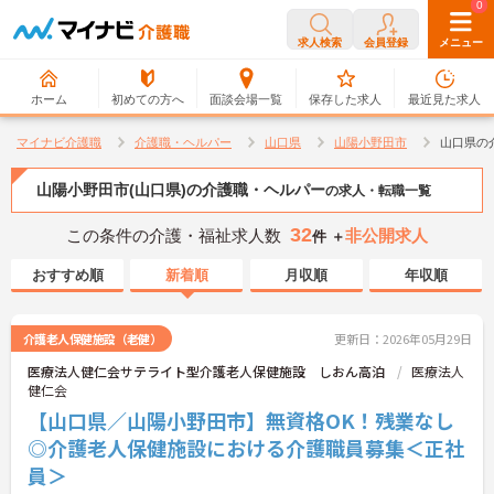
0
0
求人検索
会員登録
メニュー
ホーム
初めての方へ
面談会場一覧
保存した求人
最近見た求人
マイナビ介護職
介護職・ヘルパー
山口県
山陽小野田市
山口県の
山陽小野田市(山口県)の介護職・ヘルパー
の求人・転職一覧
32
この条件の介護・福祉求人数
非公開求人
件 ＋
おすすめ順
新着順
月収順
年収順
介護老人保健施設（老健）
更新日：2026年05月29日
医療法人健仁会サテライト型介護老人保健施設 しおん高泊
医療法人
健仁会
【山口県／山陽小野田市】無資格OK！残業なし
◎介護老人保健施設における介護職員募集＜正社
員＞