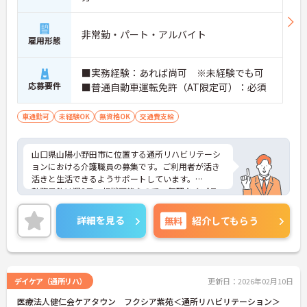
非常勤・パート・アルバイト
雇用形態
■実務経験：あれば尚可 ※未経験でも可
応募要件
■普通自動車運転免許（AT限定可）：必須
車通勤可
未経験OK
無資格OK
交通費支給
山口県山陽小野田市に位置する通所リハビリテーシ
ョンにおける介護職員の募集です。ご利用者が活き
活きと生活できるようサポートしています。
勤務日数は週3日～相談可能なので、無理なくプラ
イベートを大切にしながらご勤務いただけます。
ご興味のある方には、面接対策ポイントなど、さら
詳細を見る
無料
紹介してもらう
に詳細をお話しいたしますのでお気軽にご相談くだ
さい！
デイケア（通所リハ）
更新日：2026年02月10日
医療法人健仁会ケアタウン フクシア紫苑＜通所リハビリテーション＞