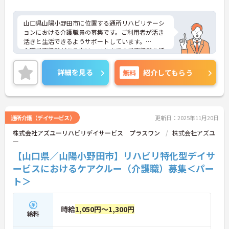
山口県山陽小野田市に位置する通所リハビリテーシ
ョンにおける介護職員の募集です。ご利用者が活き
活きと生活できるようサポートしています。
介護業務経験がある方は、これまでの業務経験を活
かしながら就業できる環境です。ご利用者に寄り添
って介護サービスを提供を行っていただける方を募
詳細を見る
無料
紹介してもらう
集しています。
ご興味のある方には、面接対策ポイントなど、さら
に詳細をお話しいたしますのでお気軽にご相談くだ
さい！
通所介護（デイサービス）
更新日：2025年11月20日
株式会社アズユーリハビリデイサービス プラスワン
株式会社アズユ
ー
【山口県／山陽小野田市】リハビリ特化型デイサ
ービスにおけるケアクルー（介護職）募集＜パー
ト＞
時給
1,050円～1,300円
給料