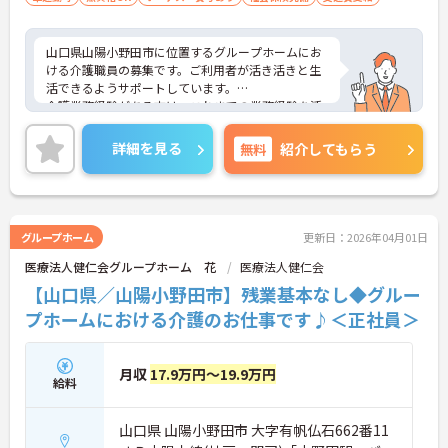
山口県山陽小野田市に位置するグループホームにお
ける介護職員の募集です。ご利用者が活き活きと生
活できるようサポートしています。
介護業務経験がある方は、これまでの業務経験を活
かしながら就業できる環境です。ご利用者に寄り添
って介護サービスを提供を行っていただける方を募
詳細を見る
無料
紹介してもらう
集しています。
ご興味のある方には、面接対策ポイントなど、さら
に詳細をお話しいたしますのでお気軽にご相談くだ
さい！
グループホーム
更新日：2026年04月01日
医療法人健仁会グループホーム 花
医療法人健仁会
【山口県／山陽小野田市】残業基本なし◆グルー
プホームにおける介護のお仕事です♪＜正社員＞
月収
17.9万円～19.9万円
給料
山口県 山陽小野田市 大字有帆仏石662番11