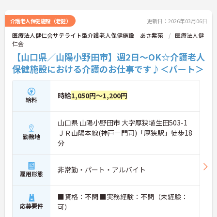
介護老人保健施設（老健）
更新日：2026年03月06日
医療法人健仁会サテライト型介護老人保健施設 あさ紫苑
医療法人健
仁会
【山口県／山陽小野田市】週2日～OK☆介護老人
保健施設における介護のお仕事です♪＜パート＞
時給
1,050円～1,200円
給料
山口県 山陽小野田市 大字厚狭埴生田503-1
ＪＲ山陽本線(神戸－門司)「厚狭駅」徒歩18
勤務地
分
非常勤・パート・アルバイト
雇用形態
■資格：不問 ■実務経験：不問（未経験：
応募要件
可）