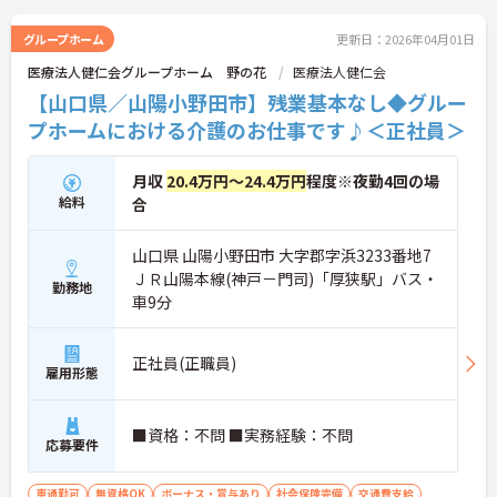
さい！
グループホーム
更新日：2026年04月01日
医療法人健仁会グループホーム 野の花
医療法人健仁会
【山口県／山陽小野田市】残業基本なし◆グルー
プホームにおける介護のお仕事です♪＜正社員＞
月収
20.4万円～24.4万円
程度※夜勤4回の場
給料
合
山口県 山陽小野田市 大字郡字浜3233番地7
ＪＲ山陽本線(神戸－門司)「厚狭駅」バス・
勤務地
車9分
正社員(正職員)
雇用形態
■資格：不問 ■実務経験：不問
応募要件
車通勤可
無資格OK
ボーナス・賞与あり
社会保険完備
交通費支給