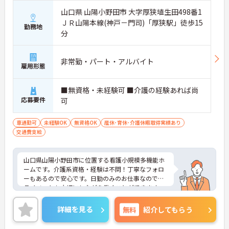
山口県 山陽小野田市 大字厚狭埴生田498番1
ＪＲ山陽本線(神戸－門司)「厚狭駅」徒歩15
勤務地
分
非常勤・パート・アルバイト
雇用形態
■無資格・未経験可 ■介護の経験あれば尚
応募要件
可
車通勤可
未経験OK
無資格OK
産休･育休･介護休暇取得実績あり
交通費支給
山口県山陽小野田市に位置する看護小規模多機能ホ
ームです。介護系資格・経験は不問！丁寧なフォロ
ーもあるので安心です。日勤のみのお仕事なのでプ
ライベートも大切にしながら働くことができます。
ご興味をお持ちの方はお気軽にお問い合わせくださ
い。
詳細を見る
無料
紹介してもらう