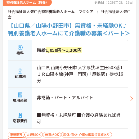
特別養護老人ホーム（特養）
更新日：2026年03月26日
社会福祉法人健仁会特別養護老人ホーム フクシア
社会福祉法人健仁
会
【山口県／山陽小野田市】無資格・未経験OK♪
特別養護老人ホームにて介護職の募集＜パート＞
時給
1,050円～1,200円
給料
山口県 山陽小野田市 大字厚狭埴生田503番1
ＪＲ山陽本線(神戸－門司)「厚狭駅」徒歩16
勤務地
分
非常勤・パート・アルバイト
雇用形態
■無資格・未経験可 ■介護の経験あれば尚
応募要件
可
車通勤可
未経験OK
無資格OK
産休･育休･介護休暇取得実績あり