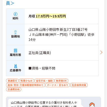
員＞
月収
17.9万円～19.9万円
給料
山口県 山陽小野田市 新生3丁目3番27号
ＪＲ山陽本線(神戸－門司)「小野田駅」徒歩
勤務地
14分
正社員(正職員)
雇用形態
■資格・経験不問
応募要件
車通勤可
残業少なめ
住宅手当・補助
無資格OK
産休･育休･介護休暇取得実績あり
ボーナス・賞与あり
社会保険完備
交通費支給
山口県山陽小野田市に位置する介護付き有料老人ホ
ームです。介護系資格・経験は不問です！嬉しい家