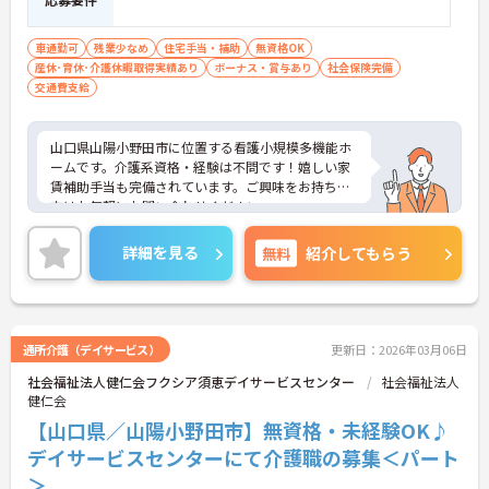
車通勤可
残業少なめ
住宅手当・補助
無資格OK
産休･育休･介護休暇取得実績あり
ボーナス・賞与あり
社会保険完備
交通費支給
山口県山陽小野田市に位置する看護小規模多機能ホ
ームです。介護系資格・経験は不問です！嬉しい家
賃補助手当も完備されています。ご興味をお持ちの
方はお気軽にお問い合わせください。
詳細を見る
無料
紹介してもらう
通所介護（デイサービス）
更新日：2026年03月06日
社会福祉法人健仁会フクシア須恵デイサービスセンター
社会福祉法人
健仁会
【山口県／山陽小野田市】無資格・未経験OK♪
デイサービスセンターにて介護職の募集＜パート
＞