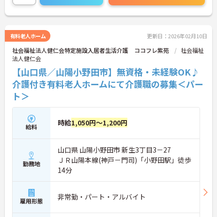
有料老人ホーム
更新日：2026年02月10日
社会福祉法人健仁会特定施設入居者生活介護 ココフレ紫苑
社会福祉
法人健仁会
【山口県／山陽小野田市】無資格・未経験OK♪
介護付き有料老人ホームにて介護職の募集＜パー
ト＞
時給
1,050円～1,200円
給料
山口県 山陽小野田市 新生3丁目3－27
ＪＲ山陽本線(神戸－門司)「小野田駅」徒歩
勤務地
14分
非常勤・パート・アルバイト
雇用形態