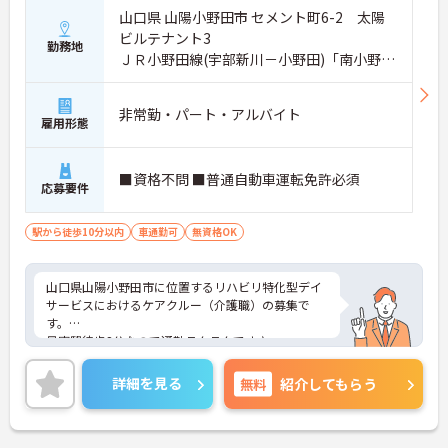
山口県 山陽小野田市 セメント町6-2 太陽
ビルテナント3
勤務地
ＪＲ小野田線(宇部新川－小野田)「南小野田
駅」徒歩2分
非常勤・パート・アルバイト
雇用形態
■資格不問 ■普通自動車運転免許必須
応募要件
駅から徒歩10分以内
車通勤可
無資格OK
山口県山陽小野田市に位置するリハビリ特化型デイ
サービスにおけるケアクルー（介護職）の募集で
す。
最寄駅徒歩2分なので通勤ラクラクです♪
残業は月2時間程度ととても少なめなので、お仕事
終わりの時間を大切に働けます◎
詳細を見る
無料
紹介してもらう
ご興味のある方には面接ポイントをお伝えしますの
で、お気軽にお問い合わせください！