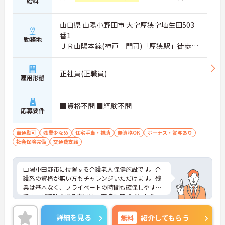
給料
山口県 山陽小野田市 大字厚狭字埴生田503
番1
勤務地
ＪＲ山陽本線(神戸－門司)「厚狭駅」徒歩16
分
正社員(正職員)
雇用形態
■資格不問 ■経験不問
応募要件
車通勤可
残業少なめ
住宅手当・補助
無資格OK
ボーナス・賞与あり
社会保険完備
交通費支給
山陽小田野市に位置する介護老人保健施設です。介
護系の資格が無い方もチャレンジいただけます。残
業は基本なく、プライベートの時間も確保しやすい
です。ご興味のある方には、面接対策ポイントな
ど、さらに詳細をお話しいたしますのでお気軽にご
相談ください！
詳細を見る
無料
紹介してもらう