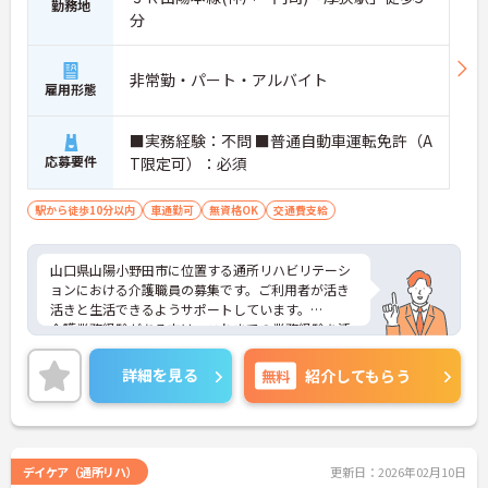
勤務地
分
非常勤・パート・アルバイト
雇用形態
■実務経験：不問 ■普通自動車運転免許（A
応募要件
T限定可）：必須
駅から徒歩10分以内
車通勤可
無資格OK
交通費支給
山口県山陽小野田市に位置する通所リハビリテーシ
ョンにおける介護職員の募集です。ご利用者が活き
活きと生活できるようサポートしています。
介護業務経験がある方は、これまでの業務経験を活
かしながら就業できる環境です。ご利用者に寄り添
って介護サービスを提供を行っていただける方を募
詳細を見る
無料
紹介してもらう
集しています。
ご興味のある方には、面接対策ポイントなど、さら
に詳細をお話しいたしますのでお気軽にご相談くだ
さい！
デイケア（通所リハ）
更新日：2026年02月10日