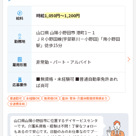
時給
1,050円～1,200円
給料
山口県 山陽小野田市 港町1－１
ＪＲ小野田線(宇部新川－小野田)「南小野田
勤務地
駅」徒歩15分
非常勤・パート・アルバイト
雇用形態
■無資格・未経験可 ■普通自動車免許あれ
応募要件
ば尚可
車通勤可
未経験OK
無資格OK
産休･育休･介護休暇取得実績あり
交通費支給
山口県山陽小野田市に位置するデイサービスセンタ
ーです。介護系資格・経験は不問！丁寧なフォロー
もあるので安心です。日勤のみのお仕事なのでプラ