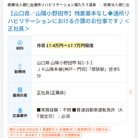
医療法人健仁会通所リハビリテーション寝たろう温泉
医療法人健仁会
【山口県／山陽小野田市】残業基本なし◆通所リ
ハビリテーションにおける介護のお仕事です♪＜
正社員＞
月収
17.4万円～17.7万円
程度
給料
山口県 山陽小野田市 桜1-3-1
ＪＲ山陽本線(神戸－門司)「厚狭駅」徒歩5
勤務地
分
正社員(正職員)
雇用形態
■実務経験：不問 ■普通自動車運転免許（A
応募要件
T限定可）：必須
駅から徒歩10分以内
車通勤可
未経験OK
無資格OK
日勤のみ
ボーナス・賞与あり
社会保険完備
交通費支給