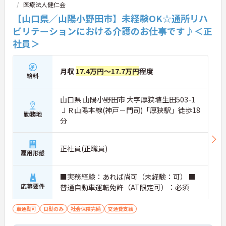
医療法人健仁会
【山口県／山陽小野田市】未経験OK☆通所リハ
ビリテーションにおける介護のお仕事です♪＜正
社員＞
月収
17.4万円～17.7万円
程度
給料
山口県 山陽小野田市 大字厚狭埴生田503-1
ＪＲ山陽本線(神戸－門司)「厚狭駅」徒歩18
勤務地
分
正社員(正職員)
雇用形態
■実務経験：あれば尚可（未経験：可） ■
応募要件
普通自動車運転免許（AT限定可）：必須
車通勤可
日勤のみ
社会保険完備
交通費支給