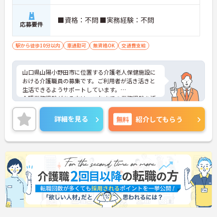
■資格：不問 ■実務経験：不問
応募要件
駅から徒歩10分以内
車通勤可
無資格OK
交通費支給
山口県山陽小野田市に位置する介護老人保健施設に
おける介護職員の募集です。ご利用者が活き活きと
生活できるようサポートしています。
介護業務経験がある方は、これまでの業務経験を活
かしながら就業できる環境です。ご利用者に寄り添
って介護サービスを提供を行っていただける方を募
詳細を見る
無料
紹介してもらう
集しています。
ご興味のある方には、面接対策ポイントなど、さら
に詳細をお話しいたしますのでお気軽にご相談くだ
さい！