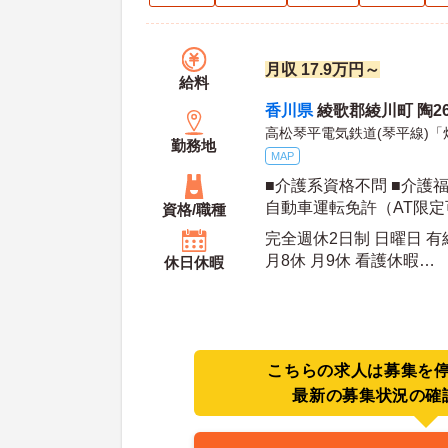
月収 17.9万円～
給料
香川県
綾歌郡綾川町 陶269
高松琴平電気鉄道(琴平線)「
勤務地
MAP
■介護系資格不問 ■介護
自動車運転免許（AT限定
資格/職種
験あれば尚可
完全週休2日制 日曜日 
月8休 月9休 看護休暇
休日休暇
年間休
こちらの求人は募集を
最新の募集状況の確