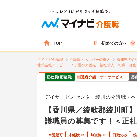
TOP
初めての方へ
マイナビ介護職
介護職・ヘルパーの求人
香川県の介
株式会社ハッピーライフ愛の介護職・福祉求人・転職・募集
正社員(正職員)
通所介護（デイサービス）
募
デイサービスセンター綾川の介護職・ヘ
【香川県／綾歌郡綾川町】
護職員の募集です！＜正
車通勤可
未経験OK
無資格OK
日勤のみ
残