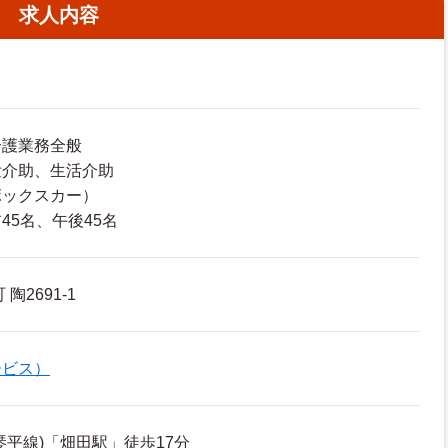
求人内容
介護業務全般
泄介助、生活介助
ボックスカー）
45名、午後45名
陶2691-1
ービス）
琴平線)「畑田駅」徒歩17分