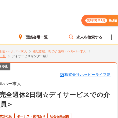
転職
無料!簡単1分
面談会場一覧
求人を検索する
護職・ヘルパー求人
綾歌郡綾川町の介護職・ヘルパー求人
一覧
デイサービスセンター綾川
集停止
株式会社ハッピーライフ愛
ルパー求人
完全週休2日制☆デイサービスでの介
社員＞
業少なめ
ボーナス・賞与あり
社会保険完備