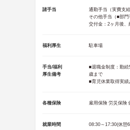
諸手当
通勤手当（実費支給
その他手当（■部門手
交付金：2ヶ月後、約
福利厚生
駐車場
手当/福利
■退職金制度：勤続5
厚生備考
歳まで
■育児休業取得実績
各種保険
雇用保険 労災保険
就業時間
08:30～17:30(休憩