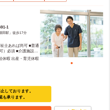
1-1
畑田駅」徒歩17分
福祉士あれば尚可 ■普通
可）必須 ■介護施設経
有給休暇 出産・育児休暇
日日数：107日 初年度有給日数：10日
停止しております。
認も承ります。