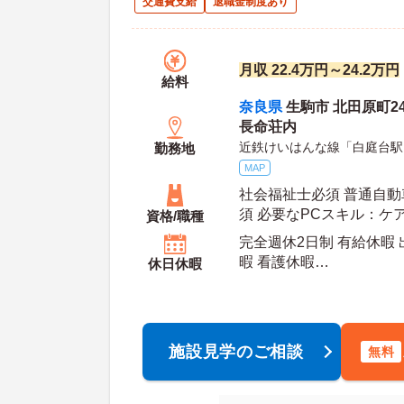
交通費支給
退職金制度あり
月収 22.4万円～24.2万円
給料
奈良県
生駒市 北田原町24
長命荘内
近鉄けいはんな線「白庭台駅
勤務地
MAP
社会福祉士必須 普通自動
須 必要なPCスキル：ケ
資格/職種
理業務は専用ソフトを使
完全週休2日制 有給休暇
暇 看護休暇
休日休暇
年間休
施設見学のご相談
無料