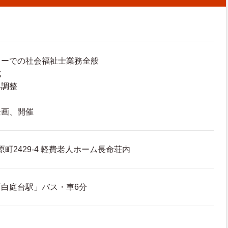
ターでの社会福祉士業務全般
成
絡調整
企画、開催
原町2429-4 軽費老人ホーム長命荘内
白庭台駅」バス・車6分