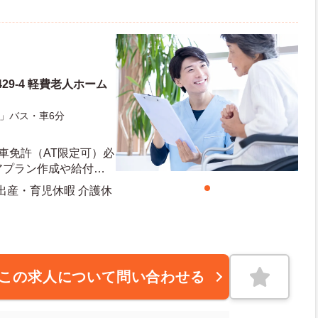
29-4 軽費老人ホーム
」バス・車6分
車免許（AT限定可）必
アプラン作成や給付管
用
 出産・育児休暇 介護休
日日数：111日 初年度有給日数：10日
この求人について問い合わせる