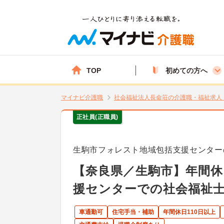
TOP
初めての方へ
マイナビ介護職
社会福祉法人長命荘の介護職・福祉求人
正社員(正職員)
生駒市フォレスト地域包括支援センター
【奈良県／生駒市】年間休
援センターでの社会福祉
車通勤可
住宅手当・補助
年間休日110日以上