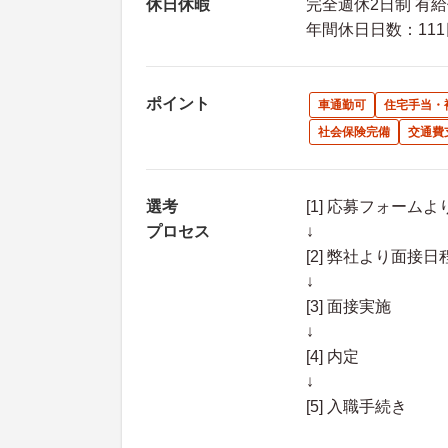
休日休暇
完全週休2日制 有給
年間休日日数：111
ポイント
車通勤可
住宅手当・
社会保険完備
交通費
選考
[1] 応募フォーム
プロセス
↓
[2] 弊社より面
↓
[3] 面接実施
↓
[4] 内定
↓
[5] 入職手続き