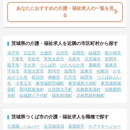
に合わせた個別のOJT研修が実施されます。eラーニングも導入され
ており、多職種と連携しながら専門性を着実に深めていける環境が
あなたにおすすめの介護・福祉求人の一覧を見
用意されています。
る
★おすすめPOINT★
＜個別ＯＪＴとチーム連携で着実に成長！＞
・入職後はお一人おひとりの習熟度に合わせた個別のＯＪＴ研修を
実施し、ｅラーニングを用いた学習の機会も提供されます
茨城県の介護・福祉求人を近隣の市区町村から探す
・施設内には看護師が24時間常駐しており、急変時の対応や専門的
な医療処置は看護師が担当するため負担が減ります
水戸市
日立市
土浦市
古河市
石岡市
結城市
龍ケ崎市
・介護スタッフと看護スタッフの比率が1対1で相談しやすく、初任
下妻市
常総市
常陸太田市
高萩市
北茨城市
笠間市
者研修や実務者研修からでも着実に専門性を高められます
取手市
牛久市
つくば市
ひたちなか市
鹿嶋市
潮来市
＜残業月7時間以下で身体の負担を軽減！＞
守谷市
常陸大宮市
那珂市
筑西市
坂東市
稲敷市
かす
・常勤で働くスタッフの比率が90パーセント以上と高く、急なシフ
みがうら市
桜川市
神栖市
行方市
鉾田市
つくばみらい
ト変更や無理な長時間勤務が発生しにくい人員体制です
市
小美玉市
東茨城郡茨城町
東茨城郡大洗町
東茨城郡城
・訪問スケジュールに沿って施設内でのケアを行うため、月平均の
残業時間は5時間から7時間程度とかなり少なめに抑えられます
里町
那珂郡東海村
久慈郡大子町
稲敷郡美浦村
稲敷郡阿
・夜勤明けの翌日は原則としてお休みとなるシフト編成が組まれて
見町
結城郡八千代町
猿島郡境町
北相馬郡利根町
おり、しっかりと休息を取りながら長期的な就業が可能です
＜評価制度でキャリアアップ＞
・介護福祉士や初任者研修などの資格や実務経験、夜勤回数がしっ
かりと給与に反映されるためモチベーションを維持できます
茨城県つくば市の介護・福祉求人を職種で探す
・年次を問わずリーダーや主任などのマネジメント職へ昇格する事
介護職・ヘルパー
生活相談員
看護助手
ケアマネージャー
例も多数あり、腰を据えて長期的なキャリア形成が可能です