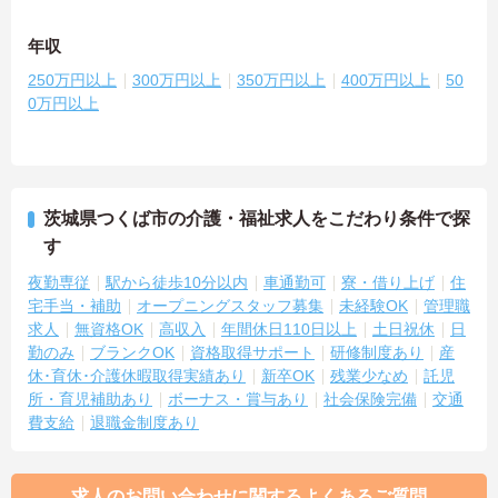
年収
250万円以上
300万円以上
350万円以上
400万円以上
50
0万円以上
茨城県つくば市の介護・福祉求人をこだわり条件で探
す
夜勤専従
駅から徒歩10分以内
車通勤可
寮・借り上げ
住
宅手当・補助
オープニングスタッフ募集
未経験OK
管理職
求人
無資格OK
高収入
年間休日110日以上
土日祝休
日
勤のみ
ブランクOK
資格取得サポート
研修制度あり
産
休･育休･介護休暇取得実績あり
新卒OK
残業少なめ
託児
所・育児補助あり
ボーナス・賞与あり
社会保険完備
交通
費支給
退職金制度あり
求人のお問い合わせに関するよくあるご質問