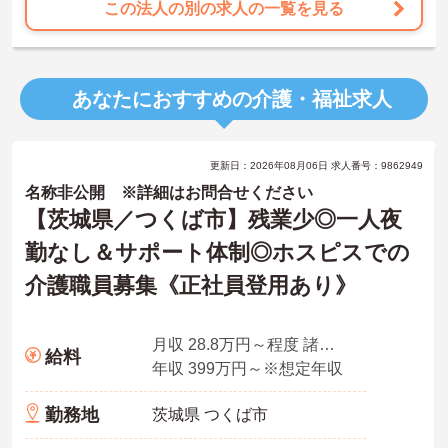
この法人の別の求人の一覧を見る
あなたにおすすめの介護・福祉求人
更新日：2026年08月06日 求人番号：9862949
名称非公開 ※詳細はお問合せください
【茨城県／つくば市】残業少◎一人夜
勤なし＆サポート体制◎ホスピスでの
介護職員募集《正社員登用あり》
月収 28.8万円～程度 諸手当込・夜勤4回/月想定
給料
年収 399万円～※想定年収
勤務地
茨城県 つくば市