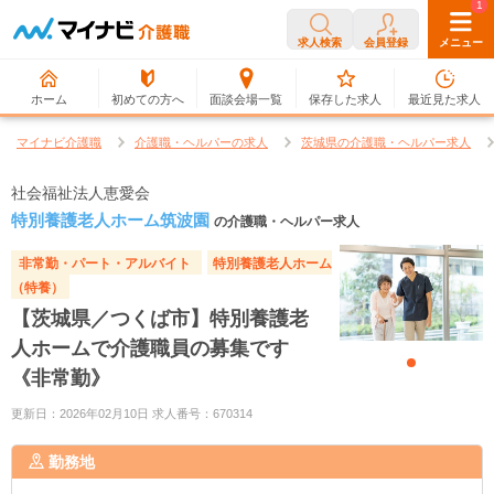
0
1
求人検索
会員登録
メニュー
ホーム
初めての方へ
面談会場一覧
保存した求人
最近見た求人
マイナビ介護職
介護職・ヘルパーの求人
茨城県の介護職・ヘルパー求人
社会福祉法人恵愛会
特別養護老人ホーム筑波園
の介護職・ヘルパー求人
非常勤・パート・アルバイト
特別養護老人ホーム
（特養）
【茨城県／つくば市】特別養護老
人ホームで介護職員の募集です
《非常勤》
更新日：2026年02月10日 求人番号：670314
勤務地