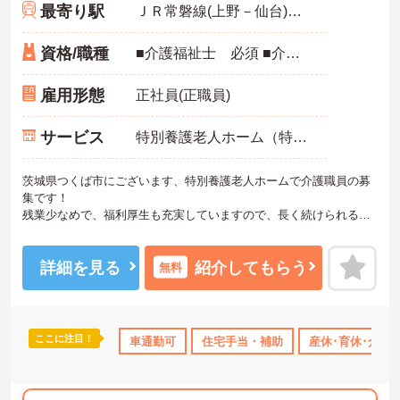
最寄り駅
ＪＲ常磐線(上野－仙台)「土浦駅」バス・車30分
資格/職種
■介護福祉士 必須 ■介護経験あれば尚可
雇用形態
正社員(正職員)
サービス
特別養護老人ホーム（特養）
茨城県つくば市にございます、特別養護老人ホームで介護職員の募
集です！
残業少なめで、福利厚生も充実していますので、長く続けられる環
境です。
マイカー通勤OKですよ♪
ご興味ある方には、面接のポイントなど、さらに詳細をお話致しま
詳細を見る
紹介してもらう
無料
すのでお気軽にご相談ください。
ここに注目！
車通勤可
住宅手当・補助
産休･育休･介護