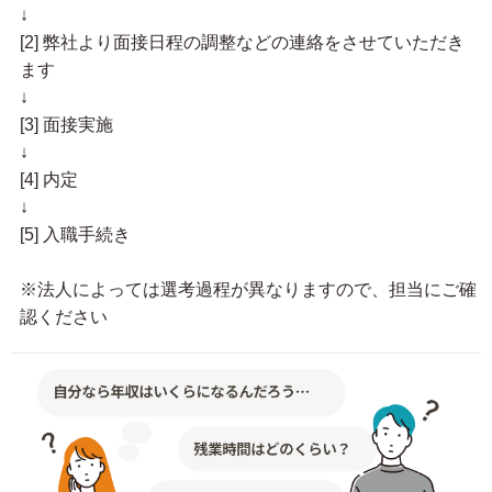
↓
[2] 弊社より面接日程の調整などの連絡をさせていただき
ます
↓
[3] 面接実施
↓
[4] 内定
↓
[5] 入職手続き
※法人によっては選考過程が異なりますので、担当にご確
認ください