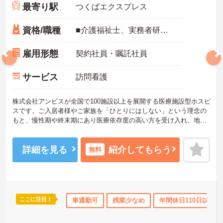
最寄り駅
つくばエクスプレス
資格/職種
■介護福祉士、実務者研修、初任者研修 いずれか ※特養、老健、病院、有老などの実務経験1年以上ある方 ※身体介護の経験年以上ある方、機械浴の使用の経験のある方歓迎
雇用形態
契約社員・嘱託社員
サービス
訪問看護
株式会社アンビスが全国で100施設以上を展開する医療施設型ホスピ
スです。ご入居者様やご家族を「ひとりにはしない」という理念の
もと、慢性期や終末期にあり医療依存度の高い方を受け入れ、地域
医療を支える社会的意義の高い事業を推進しています。現場には看
護師が24時間常駐しています。急変時の対応や医療行為は看護師が
担当するため、初任者研修や実務者研修の方も食事介助や入浴介助
詳細を見る
紹介してもらう
無料
などの生活を支えるケアに専念できる環境です。多職種で情報を共
有し、一人で判断を抱え込まないチーム連携の体制がしっかりと整
っています。働き方の面では、夜勤明けの翌日が原則として公休と
なるほか、月平均の残業時間も5時間から7時間程度とかなり少なめ
です。常勤スタッフの比率が90パーセントを超えているため急な勤
ここに注目！
り
社会保険完備
交通費支給
車通勤可
残業少なめ
年間休日110日以上
務変更が発生しにくく、あらかじめ決められた訪問予定表に沿って
規則正しく働けます。入職後は現場スタッフによるお一人おひとり