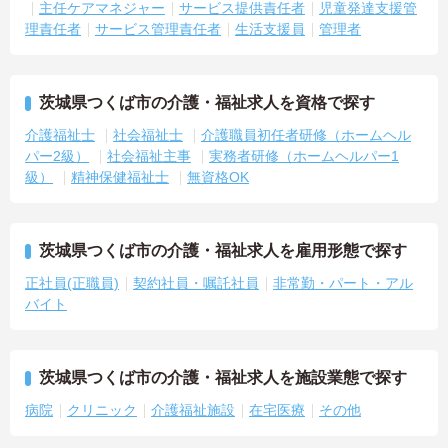
主任ケアマネジャー
サービス提供責任者
児童発達支援管
理責任者
サービス管理責任者
生活支援員
管理者
茨城県つくば市の介護・福祉求人を資格で探す
介護福祉士
社会福祉士
介護職員初任者研修（ホームヘル
パー2級）
社会福祉主事
実務者研修（ホームヘルパー1
級）
精神保健福祉士
無資格OK
茨城県つくば市の介護・福祉求人を雇用形態で探す
正社員(正職員)
契約社員・嘱託社員
非常勤・パート・アル
バイト
茨城県つくば市の介護・福祉求人を施設業態で探す
病院
クリニック
介護福祉施設
在宅医療
その他