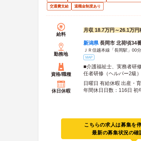
交通費支給
退職金制度あり
月収 18.7万円～26.1万
給料
新潟県
長岡市 北荷頃34
ＪＲ信越本線「長岡駅」00
勤務地
MAP
■介護福祉士、実務者研
任者研修（ヘルパー2級）
資格/職種
車運転免許（AT限定可能
日曜日 有給休暇 出産・
年間休日日数：116日 初年度有給日数：10日 最
休日休暇
大有給日数：20日
こちらの求人は募集を
最新の募集状況の確