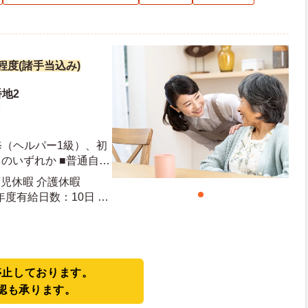
円程度(諸手当込み)
番地2
分
修（ヘルパー1級）、初
のいずれか ■普通自動
）
育児休暇 介護休暇
停止しております。
認も承ります。