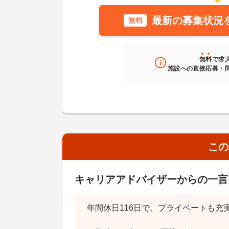
最新の募集状況
無料
無料
で求
施設への直接応募・
この
キャリアアドバイザーからの一言
年間休日116日で、プライベートも充