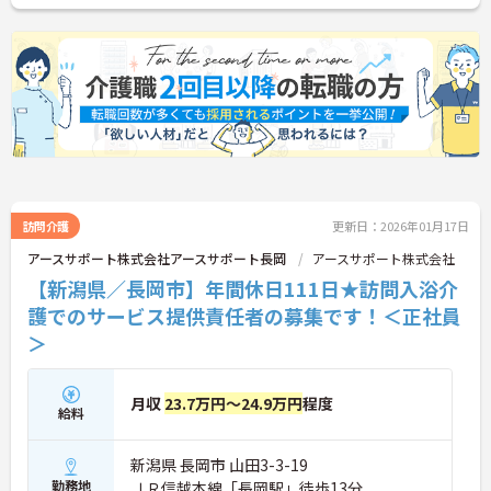
訪問介護
更新日：2026年01月17日
アースサポート株式会社アースサポート長岡
アースサポート株式会社
【新潟県／長岡市】年間休日111日★訪問入浴介
護でのサービス提供責任者の募集です！＜正社員
＞
月収
23.7万円～24.9万円
程度
給料
新潟県 長岡市 山田3-3-19
勤務地
ＪＲ信越本線「長岡駅」徒歩13分