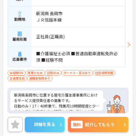
新潟県 長岡市
勤務地
ＪＲ信越本線
正社員(正職員)
雇用形態
■介護福祉士必須 ■普通自動車運転免許必
応募要件
須 ■経験不問
未経験OK
残業少なめ
日勤のみ
ボーナス・賞与あり
社会保険完備
交通費支給
退職金制度あり
新潟県長岡市に位置する居宅介護支援事業所におけ
るサービス提供責任者の募集です。
日勤のみ！17：40終業で、残業月10時間程度と少な
めなのでお仕事終わりの時間を大切に働けます◎
育児休業・介護休業・看護休暇取得実績あり！長く
勤めやすい環境が整っています♪
詳細を見る
無料
紹介してもらう
ご興味のある方には面接ポイントをお伝えしますの
で、お気軽にお問い合わせください！