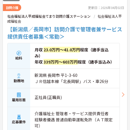
訪問介護
更新日：2026年04月02日
社会福祉法人平成福祉会てまり訪問介護ステーション
社会福祉法人平
成福祉会
【新潟県／長岡市】訪問介護で管理者兼サービス
提供責任者募集＜常勤＞
月収
23.0万円～41.0万円
程度（諸手当込
み）
給料
年収
339万円～603万円
程度（諸手当込み）
新潟県 長岡市 平1-3-60
勤務地
ＪＲ信越本線「北長岡駅」バス・車26分
正社員(正職員)
雇用形態
介護福祉士 管理者・サービス提供責任者
経験者優遇 普通自動車運転免許（ＡＴ限定
応募要件
可）