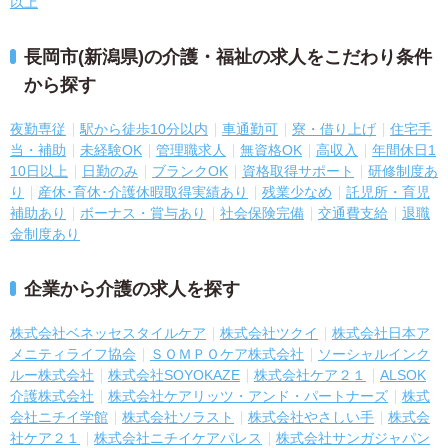
以上
長岡市(新潟県)の介護・福祉の求人をこだわり条件
から探す
夜勤専従
駅から徒歩10分以内
車通勤可
寮・借り上げ
住宅手
当・補助
未経験OK
管理職求人
無資格OK
高収入
年間休日1
10日以上
日勤のみ
ブランクOK
資格取得サポート
研修制度あ
り
産休･育休･介護休暇取得実績あり
残業少なめ
託児所・育児
補助あり
ボーナス・賞与あり
社会保険完備
交通費支給
退職
金制度あり
企業から介護の求人を探す
株式会社ベネッセスタイルケア
株式会社ツクイ
株式会社日本ア
メニティライフ協会
ＳＯＭＰＯケア株式会社
ソーシャルインク
ルー株式会社
株式会社SOYOKAZE
株式会社ケア２１
ALSOK
介護株式会社
株式会社ケアリッツ・アンド・パートナーズ
株式
会社ニチイ学館
株式会社ソラスト
株式会社やさしい手
株式会
社ケア２１
株式会社ニチイケアパレス
株式会社サンガジャパン