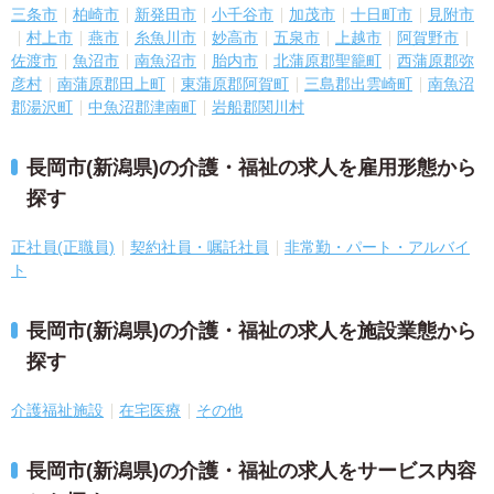
三条市
柏崎市
新発田市
小千谷市
加茂市
十日町市
見附市
村上市
燕市
糸魚川市
妙高市
五泉市
上越市
阿賀野市
佐渡市
魚沼市
南魚沼市
胎内市
北蒲原郡聖籠町
西蒲原郡弥
彦村
南蒲原郡田上町
東蒲原郡阿賀町
三島郡出雲崎町
南魚沼
郡湯沢町
中魚沼郡津南町
岩船郡関川村
長岡市(新潟県)の介護・福祉の求人を雇用形態から
探す
正社員(正職員)
契約社員・嘱託社員
非常勤・パート・アルバイ
ト
長岡市(新潟県)の介護・福祉の求人を施設業態から
探す
介護福祉施設
在宅医療
その他
長岡市(新潟県)の介護・福祉の求人をサービス内容