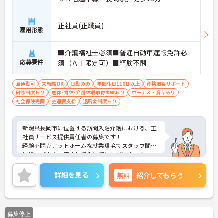
正社員(正職員)
雇用形態
■介護福祉士必須■普通自動車運転免許必
応募要件
須（ＡＴ限定可）■経験不問
車通勤可
未経験OK
日勤のみ
年間休日110日以上
資格取得サポート
研修制度あり
産休･育休･介護休暇取得実績あり
ボーナス・賞与あり
社会保険完備
交通費支給
退職金制度あり
新潟県長岡市に位置する訪問入浴介護における、正
社員サービス提供責任者の募集です！
経験不問☆アットホームな就業環境でスタッフ間の
風通しがよく、安心して働いていただけます！
ご興味ある方には、面接対策ポイントなど、さらに
詳細をお話しいたしますのでお気軽にご相談くださ
詳細を見る
無料
紹介してもらう
い。
募集停止