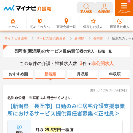
0
0
求人検索
会員登録
メニュー
ホーム
初めての方へ
面談会場一覧
保存した求人
最近見た求人
マイナビ介護職
サービス提供責任者
新潟県
長岡市
新潟県のサー
長岡市(新潟県)のサービス提供責任者
の求人・転職一覧
3
この条件の介護・福祉求人数
非公開求人
件 ＋
おすすめ順
新着順
月収順
年収順
更新日：2026年05月26日
名称非公開 ※詳細はお問合せください
【新潟県／長岡市】日勤のみ◎居宅介護支援事業
所におけるサービス提供責任者募集＜正社員＞
月収
25.5万円
～程度
給料