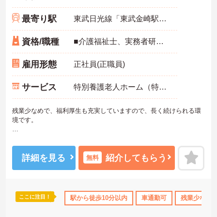
最寄り駅
東武日光線「東武金崎駅」徒歩5分
資格/職種
■介護福祉士、実務者研修（ヘルパー1級）、初任者研修（ヘルパー2級）、社会福祉主事のいずれか ■普通自動車免許（AT限定可）
雇用形態
正社員(正職員)
サービス
特別養護老人ホーム（特養）
残業少なめで、福利厚生も充実していますので、長く続けられる環
境です。
ご興味ある方には、面接のポイントなど、さらに詳細をお話致しま
すのでお気軽にご相談ください。
詳細を見る
紹介してもらう
無料
ここに注目！
駅から徒歩10分以内
車通勤可
残業少なめ