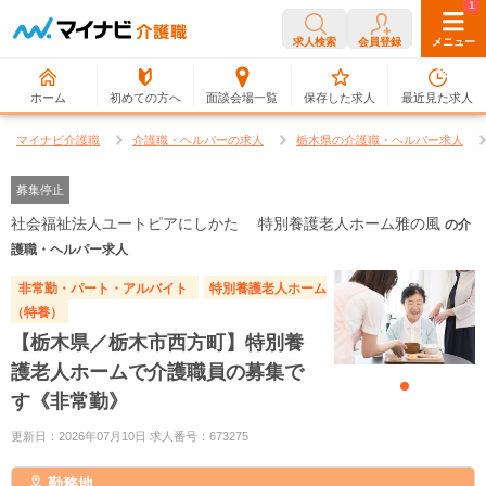
0
1
求人検索
会員登録
メニュー
ホーム
初めての方へ
面談会場一覧
保存した求人
最近見た求人
マイナビ介護職
介護職・ヘルパーの求人
栃木県の介護職・ヘルパー求人
募集停止
社会福祉法人ユートピアにしかた 特別養護老人ホーム雅の風
の介
護職・ヘルパー求人
非常勤・パート・アルバイト
特別養護老人ホーム
（特養）
【栃木県／栃木市西方町】特別養
護老人ホームで介護職員の募集で
す《非常勤》
更新日：2026年07月10日 求人番号：673275
勤務地