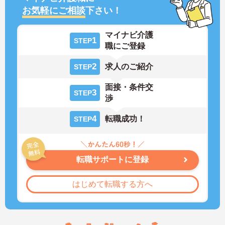
お気軽にご相談
下さい！
マイナビ介護
1
STEP
職にご登録
2
求人のご紹介
STEP
面接・条件交
3
STEP
渉
4
転職成功！
STEP
転職サポートに登録
はじめて転職する方へ