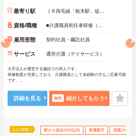
最寄り駅
ＪＲ両毛線「栃木駅」徒歩5分
資格/職種
■介護職員初任者研修（ヘルパー2級）以上 ■普通自動車免許（ＡＴ限定可）
雇用形態
契約社員・嘱託社員
サービス
通所介護（デイサービス）
大手法人が運営する施設での求人です。
研修制度が充実しており、介護職員として未経験の方もご応募可能
です。
ご興味のある方は面接対策ポイントなどお話致しますのでお気軽に
お問い合わせください。
詳細を見る
紹介してもらう
無料
ここに注目！
なめ
住宅手当・補助
駅から徒歩10分以内
産休･育休･介護休暇取得実績あり
車通勤可
残業少なめ
夏～秋入