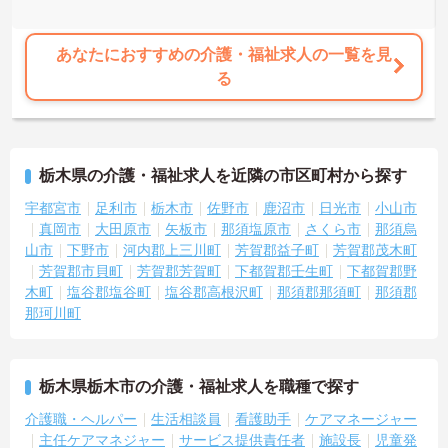
あなたにおすすめの介護・福祉求人の一覧を見
る
栃木県の介護・福祉求人を近隣の市区町村から探す
宇都宮市
足利市
栃木市
佐野市
鹿沼市
日光市
小山市
真岡市
大田原市
矢板市
那須塩原市
さくら市
那須烏
山市
下野市
河内郡上三川町
芳賀郡益子町
芳賀郡茂木町
芳賀郡市貝町
芳賀郡芳賀町
下都賀郡壬生町
下都賀郡野
木町
塩谷郡塩谷町
塩谷郡高根沢町
那須郡那須町
那須郡
那珂川町
栃木県栃木市の介護・福祉求人を職種で探す
介護職・ヘルパー
生活相談員
看護助手
ケアマネージャー
主任ケアマネジャー
サービス提供責任者
施設長
児童発