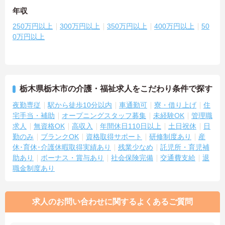
年収
250万円以上
300万円以上
350万円以上
400万円以上
50
0万円以上
栃木県栃木市の介護・福祉求人をこだわり条件で探す
夜勤専従
駅から徒歩10分以内
車通勤可
寮・借り上げ
住
宅手当・補助
オープニングスタッフ募集
未経験OK
管理職
求人
無資格OK
高収入
年間休日110日以上
土日祝休
日
勤のみ
ブランクOK
資格取得サポート
研修制度あり
産
休･育休･介護休暇取得実績あり
残業少なめ
託児所・育児補
助あり
ボーナス・賞与あり
社会保険完備
交通費支給
退
職金制度あり
求人のお問い合わせに関するよくあるご質問