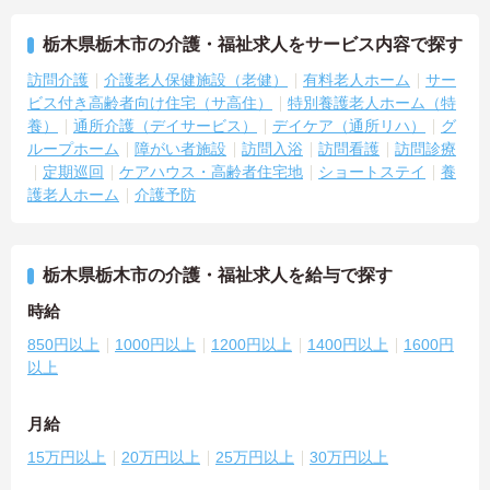
栃木県栃木市の介護・福祉求人をサービス内容で探す
訪問介護
介護老人保健施設（老健）
有料老人ホーム
サー
ビス付き高齢者向け住宅（サ高住）
特別養護老人ホーム（特
養）
通所介護（デイサービス）
デイケア（通所リハ）
グ
ループホーム
障がい者施設
訪問入浴
訪問看護
訪問診療
定期巡回
ケアハウス・高齢者住宅地
ショートステイ
養
護老人ホーム
介護予防
栃木県栃木市の介護・福祉求人を給与で探す
時給
850円以上
1000円以上
1200円以上
1400円以上
1600円
以上
月給
15万円以上
20万円以上
25万円以上
30万円以上