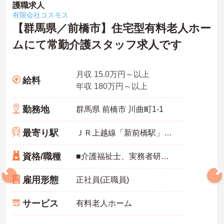
護職求人
有限会社コスモス
【群馬県／前橋市】住宅型有料老人ホー
ムにて常勤介護スタッフ求人です
月収 15.0万円～以上
給料
年収 180万円～以上
勤務地
群馬県 前橋市 川曲町1-1
最寄り駅
ＪＲ上越線「新前橋駅」バス・車8分
資格/職種
■介護福祉士、実務者研修（ヘルパー1級）、初任者研修（ヘルパー2級）いずれか資格お持ちの方 ※未経験者、無資格者応相談
雇用形態
正社員(正職員)
サービス
有料老人ホーム