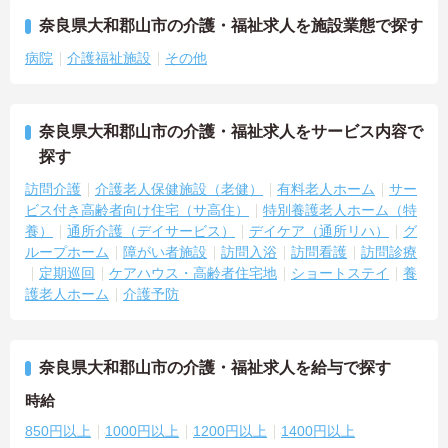
奈良県大和郡山市の介護・福祉求人を施設業態で探す
病院
介護福祉施設
その他
奈良県大和郡山市の介護・福祉求人をサービス内容で
探す
訪問介護
介護老人保健施設（老健）
有料老人ホーム
サー
ビス付き高齢者向け住宅（サ高住）
特別養護老人ホーム（特
養）
通所介護（デイサービス）
デイケア（通所リハ）
グ
ループホーム
障がい者施設
訪問入浴
訪問看護
訪問診療
定期巡回
ケアハウス・高齢者住宅地
ショートステイ
養
護老人ホーム
介護予防
奈良県大和郡山市の介護・福祉求人を給与で探す
時給
850円以上
1000円以上
1200円以上
1400円以上