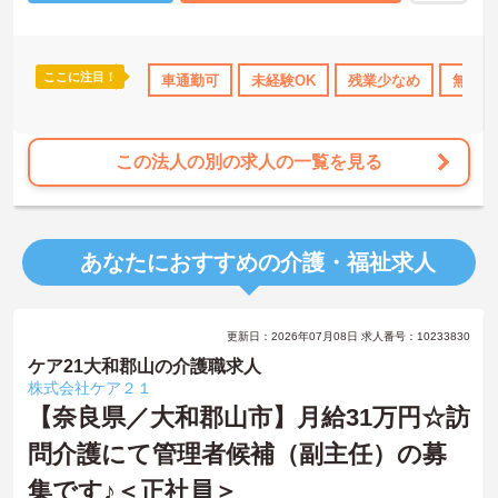
ここに注目！
10日以上
資格取得サポート
車通勤可
研修制度あり
未経験OK
残業少なめ
産休･育休･介護休暇
無資格
この法人の別の求人の一覧を見る
あなたにおすすめの介護・福祉求人
更新日：2026年07月08日 求人番号：10233830
ケア21大和郡山の介護職求人
株式会社ケア２１
【奈良県／大和郡山市】月給31万円☆訪
問介護にて管理者候補（副主任）の募
集です♪＜正社員＞