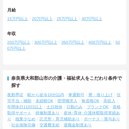
月給
15万円以上
20万円以上
25万円以上
30万円以上
年収
250万円以上
300万円以上
350万円以上
400万円以上
50
0万円以上
奈良県大和郡山市の介護・福祉求人をこだわり条件で
探す
夜勤専従
駅から徒歩10分以内
車通勤可
寮・借り上げ
住
宅手当・補助
未経験OK
管理職求人
無資格OK
高収入
年間休日110日以上
土日祝休
日勤のみ
ブランクOK
資格
取得サポート
研修制度あり
産休･育休･介護休暇取得実績あ
り
残業少なめ
託児所・育児補助あり
ボーナス・賞与あり
社会保険完備
交通費支給
退職金制度あり