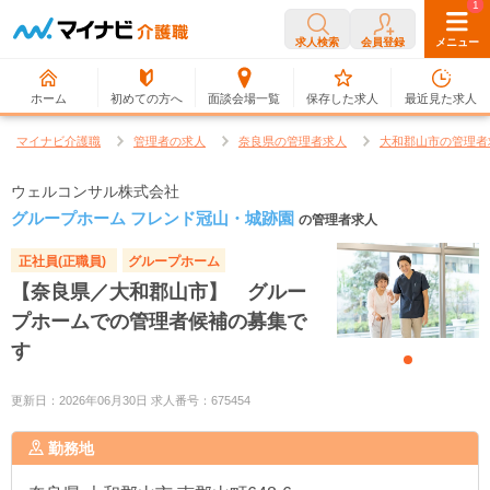
0
1
求人検索
会員登録
メニュー
ホーム
初めての方へ
面談会場一覧
保存した求人
最近見た求人
マイナビ介護職
管理者の求人
奈良県の管理者求人
大和郡山市の管理者
ウェルコンサル株式会社
グループホーム フレンド冠山・城跡園
の管理者求人
正社員(正職員)
グループホーム
【奈良県／大和郡山市】 グルー
プホームでの管理者候補の募集で
す
更新日：2026年06月30日 求人番号：675454
勤務地