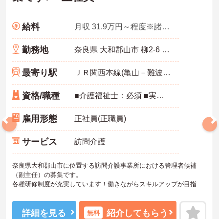
給料
月収 31.9万円～程度※諸手当込み
勤務地
奈良県 大和郡山市 柳2-6 三村テナント1号室
最寄り駅
ＪＲ関西本線(亀山－難波)「郡山(奈良)駅」徒歩10分
資格/職種
■介護福祉士：必須 ■実務経験：必須（実務経験5年以上(ヘルパー、サ責経験)
雇用形態
正社員(正職員)
サービス
訪問介護
奈良県大和郡山市に位置する訪問介護事業所における管理者候補
（副主任）の募集です。
各種研修制度が充実しています！働きながらスキルアップが目指せ
る環境です◎
希望休制度もありワークライフバランスを保ちながらご勤務いただ
けます☆
詳細を見る
紹介してもらう
無料