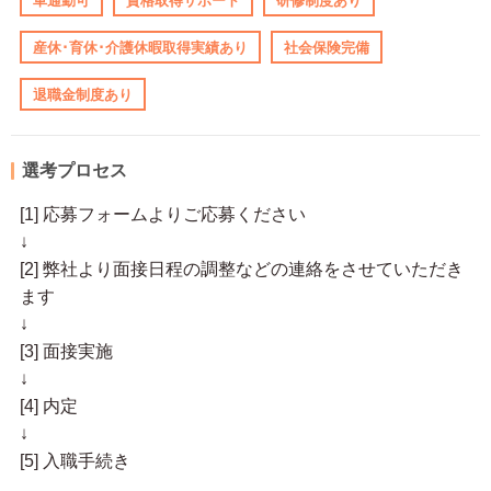
車通勤可
資格取得サポート
研修制度あり
産休･育休･介護休暇取得実績あり
社会保険完備
退職金制度あり
選考プロセス
[1] 応募フォームよりご応募ください
↓
[2] 弊社より面接日程の調整などの連絡をさせていただき
ます
↓
[3] 面接実施
↓
[4] 内定
↓
[5] 入職手続き