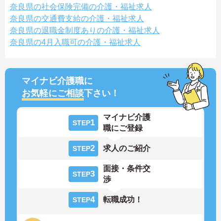
奈良県の社会保険完備の介護・福祉求人
奈良県の交通費支給の介護・福祉求人
奈良県の退職金制度ありの介護・福祉求人
奈良県の4月入職可の介護・福祉求人
マイナビ介護職に
お気軽にご相談
下さい！
マイナビ介護
1
STEP
職にご登録
2
求人のご紹介
STEP
面接・条件交
3
STEP
渉
4
転職成功！
STEP