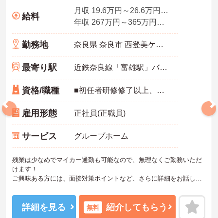
月収 19.6万円～26.6万円夜勤4回分、資格手当込
給料
年収 267万円～365万円賞与2.0ヶ月分の場合
勤務地
奈良県 奈良市 西登美ケ丘7-13-31
最寄り駅
近鉄奈良線「富雄駅」バス・車8分
資格/職種
■初任者研修修了以上、または介護福祉士資格※無資格の場合は取得見込みがあれば可
雇用形態
正社員(正職員)
サービス
グループホーム
残業は少なめでマイカー通勤も可能なので、無理なくご勤務いただ
けます！
ご興味ある方には、面接対策ポイントなど、さらに詳細をお話しい
たしますのでお気軽にご相談ください！
詳細を見る
紹介してもらう
無料