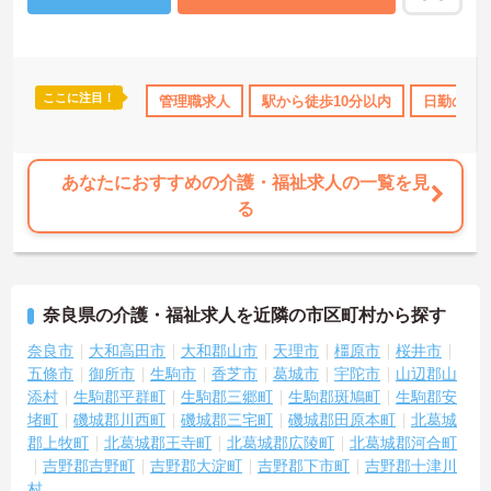
ご興味のある方には、面接対策ポイントなど、さらに詳細をお話し
いたしますのでお気軽にご相談ください！
ここに注目！
り
産休･育休･介護休暇取得実績あり
管理職求人
駅から徒歩10分以内
社会保険完備
退職金制度
日勤のみ
あなたにおすすめの介護・福祉求人の一覧を見
る
奈良県の介護・福祉求人を近隣の市区町村から探す
奈良市
大和高田市
大和郡山市
天理市
橿原市
桜井市
五條市
御所市
生駒市
香芝市
葛城市
宇陀市
山辺郡山
添村
生駒郡平群町
生駒郡三郷町
生駒郡斑鳩町
生駒郡安
堵町
磯城郡川西町
磯城郡三宅町
磯城郡田原本町
北葛城
郡上牧町
北葛城郡王寺町
北葛城郡広陵町
北葛城郡河合町
吉野郡吉野町
吉野郡大淀町
吉野郡下市町
吉野郡十津川
村