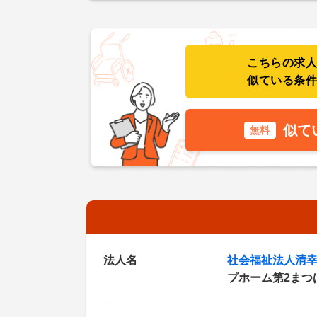
こちらの求
似ている条
似て
無料
法人名
社会福祉法人清
プホーム第2まつ