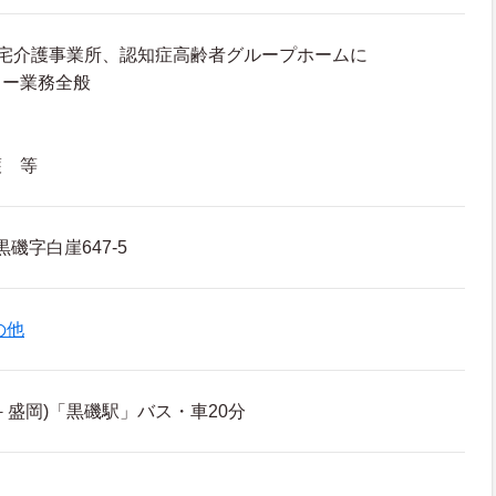
居宅介護事業所、認知症高齢者グループホームに
ャー業務全般
護 等
磯字白崖647-5
の他
－盛岡)「黒磯駅」バス・車20分