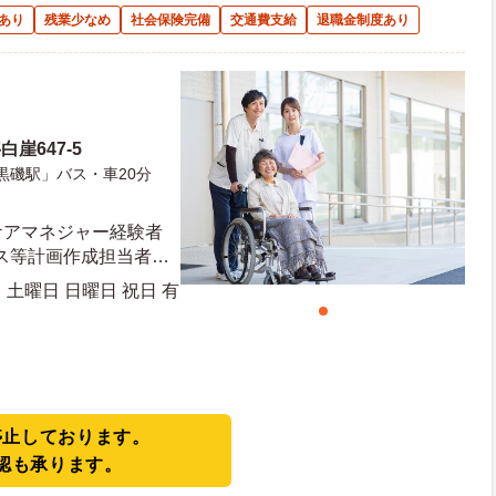
あり
残業少なめ
社会保険完備
交通費支給
退職金制度あり
崖647-5
黒磯駅」バス・車20分
ケアマネジャー経験者
ス等計画作成担当者研
通自動車運転免許（Ａ
土曜日 日曜日 祝日 有
停止しております。
認も承ります。