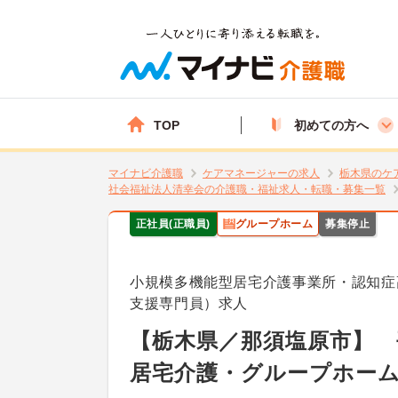
TOP
初めての方へ
マイナビ介護職
ケアマネージャーの求人
栃木県のケ
社会福祉法人清幸会の介護職・福祉求人・転職・募集一覧
正社員(正職員)
グループホーム
募集停止
小規模多機能型居宅介護事業所・認知症
支援専門員）求人
【栃木県／那須塩原市】 
居宅介護・グループホー