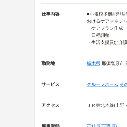
仕事内容
■小規模多機能型
おけるケアマネジ
・ケアプラン作成
・日程調整
・生活支援及び介
勤務地
栃木県
那須塩原市 黒
サービス
グループホーム
そ
アクセス
ＪＲ東北本線(上野
雇用形態
正社員(正職員)