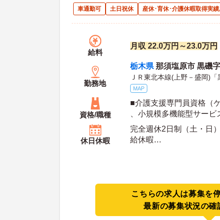
車通勤可
土日祝休
産休･育休･介護休暇取得実績
月収 22.0万円～23.0万円
給料
栃木県
那須塩原市 黒磯字白
ＪＲ東北本線(上野－盛岡)「
勤務地
MAP
■介護支援専門員資格（
、小規模多機能型サービ
資格/職種
修受講済だと尚可） ■普
完全週休2日制（土・日） 
Ｔ限定可）
給休暇
休日休暇
年間休日日数：108日 初年度有給日数：10日 最
大有給日数：20日
こちらの求人は募集を
最新の募集状況の確