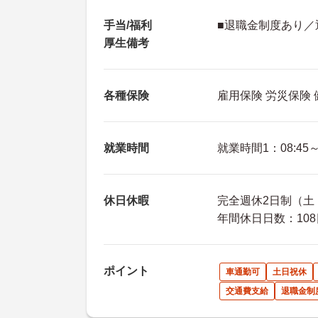
手当/福利
■退職金制度あり／
厚生備考
各種保険
雇用保険 労災保険
就業時間
就業時間1：08:45～1
休日休暇
完全週休2日制（土・
年間休日日数：108
ポイント
車通勤可
土日祝休
交通費支給
退職金制